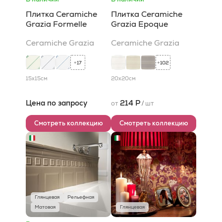
Плитка Ceramiche
Плитка Ceramiche
Grazia Formelle
Grazia Epoque
Ceramiche Grazia
Ceramiche Grazia
17
102
+
+
15x15
см
20x20
см
Цена по запросу
214 Р
от
/
шт
Смотреть коллекцию
Смотреть коллекцию
Глянцевая
Рельефная
Матовая
Глянцевая