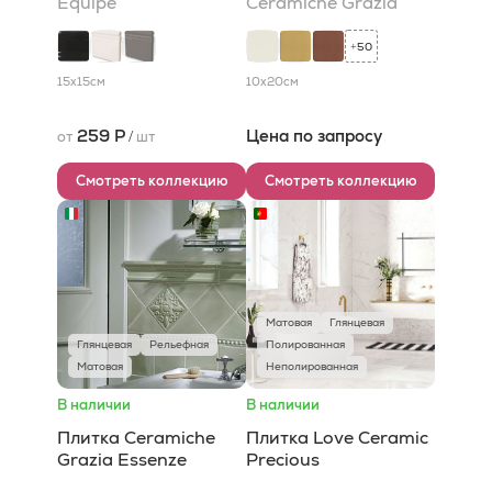
Equipe
Ceramiche Grazia
50
+
15x15
см
10x20
см
259 Р
Цена по запросу
от
/
шт
Смотреть коллекцию
Смотреть коллекцию
Матовая
Глянцевая
Глянцевая
Рельефная
Полированная
Матовая
Неполированная
В наличии
В наличии
Плитка Ceramiche
Плитка Love Ceramic
Grazia Essenze
Precious