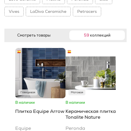
Vives
LaDiva Сeramiche
Petracers
Смотреть товары
59
коллекций
Глянцевая
Матовая
В наличии
В наличии
Плитка Equipe Arrow
Керамическая плитка
Tonalite Nature
Equipe
Peronda