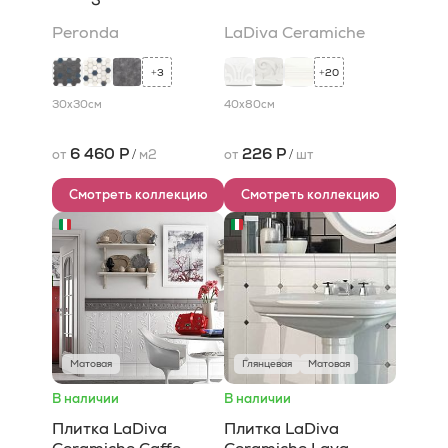
Peronda
LaDiva Сeramiche
3
20
+
+
30x30
см
40x80
см
6 460 Р
226 Р
от
/
м2
от
/
шт
Смотреть коллекцию
Смотреть коллекцию
Матовая
Глянцевая
Матовая
В наличии
В наличии
Плитка LaDiva
Плитка LaDiva