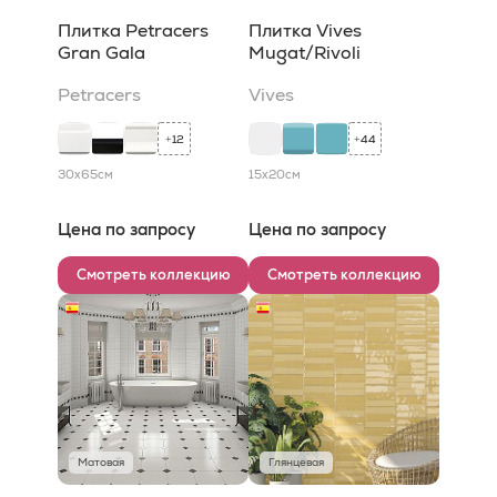
Плитка Petracers
Плитка Vives
Gran Gala
Mugat/Rivoli
Petracers
Vives
12
44
+
+
30x65
см
15x20
см
Цена по запросу
Цена по запросу
Смотреть коллекцию
Смотреть коллекцию
Матовая
Глянцевая