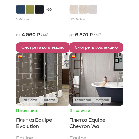
10
+
5x25
см
30x90
см
4 560 Р
6 270 Р
от
/
м2
от
/
м2
Смотреть коллекцию
Смотреть коллекцию
Глянцевая
Матовая
Глянцевая
Матовая
В наличии
В наличии
Плитка Equipe
Плитка Equipe
Evolution
Chevron Wall
Equipe
Equipe