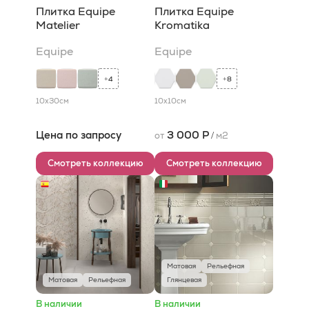
Плитка Equipe
Плитка Equipe
Matelier
Kromatika
Equipe
Equipe
4
8
+
+
10x30
см
10x10
см
Цена по запросу
3 000 Р
от
/
м2
Смотреть коллекцию
Смотреть коллекцию
Матовая
Рельефная
Матовая
Рельефная
Глянцевая
В наличии
В наличии