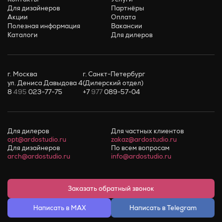
Для дизайнеров
Партнёры
Акции
Оплата
Полезная информация
Вакансии
Каталоги
Для дилеров
г. Москва
г. Санкт-Петербург
ул. Дениса Давыдова 4
(Дилерский отдел)
8
495
023-77-75
+7
977
089-57-04
Для дилеров
Для частных клиентов
opt@ardostudio.ru
zakaz@ardostudio.ru
Для дизайнеров
По всем вопросам
arch@ardostudio.ru
info@ardostudio.ru
Заказать обратный звонок
Написать в MAX
Написать в Telegram