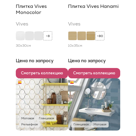
Плитка Vives
Плитка Vives Hanami
Monocolor
Vives
Vives
8
80
+
+
30x30
см
10x35
см
Цена по запросу
Цена по запросу
Смотреть коллекцию
Смотреть коллекцию
Матовая
Глянцевая
Рельефная
Глянцевая
Матовая