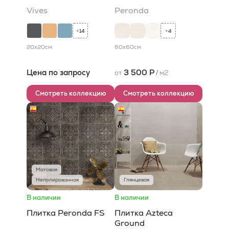
Vives
Peronda
14
4
+
+
20x20
см
60x60
см
Цена по запросу
3 500 Р
от
/
м2
Смотреть коллекцию
Смотреть коллекцию
Матовая
Неполированная
Глянцевая
В наличии
В наличии
Плитка Peronda FS
Плитка Azteca
Ground