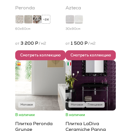
Peronda
Azteca
24
+
60x60
см
30x90
см
3 200 Р
1 500 Р
от
/
м2
от
/
м2
Смотреть коллекцию
Смотреть коллекцию
Матовая
Матовая
Глянцевая
В наличии
В наличии
Плитка Peronda
Плитка LaDiva
Grunge
Сeramiche Panna