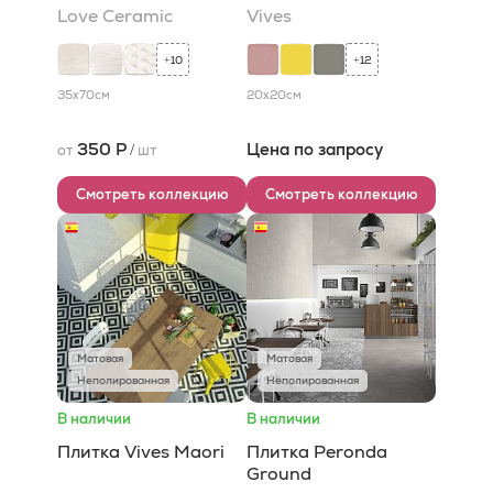
Love Ceramic
Vives
10
12
+
+
35x70
см
20x20
см
350 Р
Цена по запросу
от
/
шт
Смотреть коллекцию
Смотреть коллекцию
Матовая
Матовая
Неполированная
Неполированная
В наличии
В наличии
Плитка Vives Maori
Плитка Peronda
Ground