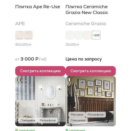
Плитка Ape Re-Use
Плитка Ceramiche
Grazia New Classic
APE
Ceramiche Grazia
102
+
40x120
см
15x25
см
3 000 Р
Цена по запросу
от
/
м2
Смотреть коллекцию
Смотреть коллекцию
Матовая
Рельефная
Глянцевая
Рельефная
Глянцевая
В наличии
В наличии