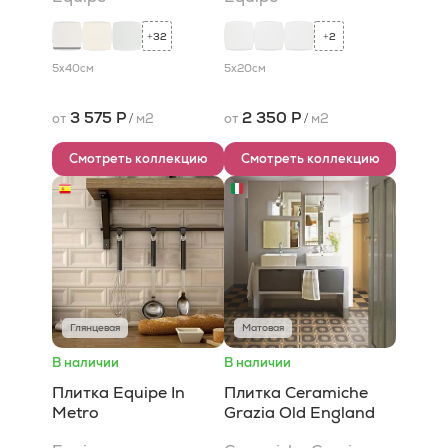
32
2
+
+
5x40
см
5x20
см
3 575 Р
2 350 Р
от
/
м2
от
/
м2
Смотреть коллекцию
Смотреть коллекцию
Глянцевая
Матовая
В наличии
В наличии
Плитка Equipe In
Плитка Ceramiche
Metro
Grazia Old England