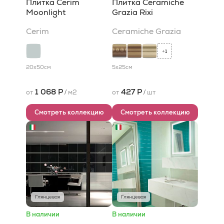
Плитка Cerim
Плитка Ceramiche
Moonlight
Grazia Rixi
Cerim
Ceramiche Grazia
1
+
20x50
см
5x25
см
1 068 Р
427 Р
от
/
м2
от
/
шт
Смотреть коллекцию
Смотреть коллекцию
Глянцевая
Глянцевая
В наличии
В наличии