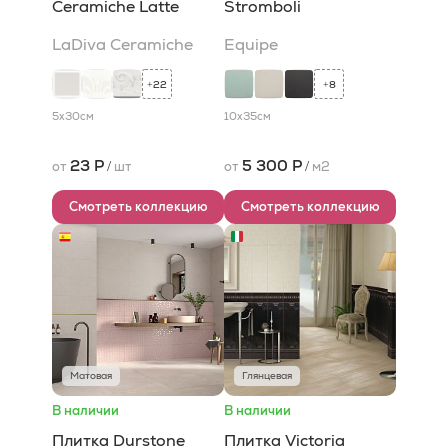
Сeramiche Latte
Stromboli
LaDiva Сeramiche
Equipe
22
8
+
+
5x30
см
10x35
см
23 Р
5 300 Р
от
/
шт
от
/
м2
Смотреть коллекцию
Смотреть коллекцию
Матовая
Глянцевая
В наличии
В наличии
Плитка Durstone
Плитка Victoria