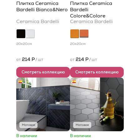
Плитка Ceramica
Плитка Ceramica
Bardelli Bianco&Nero
Bardelli
Colore&Colore
Ceramica Bardelli
Ceramica Bardelli
20x20
см
20x20
см
214 Р
214 Р
от
/
шт
от
/
шт
Смотреть коллекцию
Смотреть коллекцию
Матовая
Матовая
В наличии
В наличии