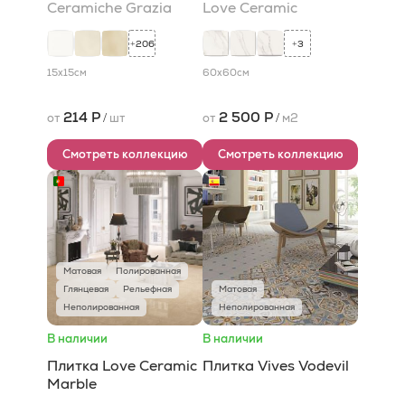
Ceramiche Grazia
Love Ceramic
206
3
+
+
15x15
см
60x60
см
214 Р
2 500 Р
от
/
шт
от
/
м2
Смотреть коллекцию
Смотреть коллекцию
Матовая
Полированная
Глянцевая
Рельефная
Матовая
Неполированная
Неполированная
В наличии
В наличии
Плитка Love Ceramic
Плитка Vives Vodevil
Marble