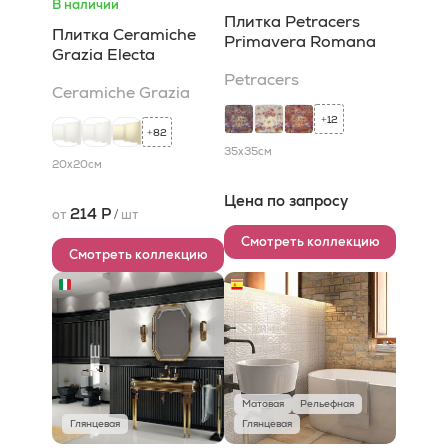
В наличии
Плитка Petracers
Плитка Ceramiche
Primavera Romana
Grazia Electa
Petracers
Ceramiche Grazia
12
+
82
+
35x35
см
20x20
см
Цена по запросу
214 Р
от
/
шт
Смотреть коллекцию
Смотреть коллекцию
Матовая
Рельефная
Глянцевая
Глянцевая