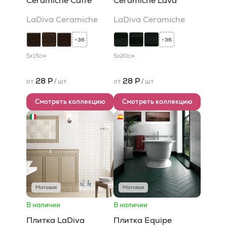
Сeramiche Caffe
Сeramiche Lava
LaDiva Сeramiche
LaDiva Сeramiche
36
36
+
+
5x15
см
5x20
см
28 Р
28 Р
от
/
шт
от
/
шт
Смотреть коллекцию
Смотреть коллекцию
Матовая
Матовая
В наличии
В наличии
Плитка LaDiva
Плитка Equipe