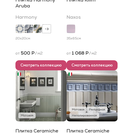
Aruba
Harmony
Naxos
3
+
20x20
см
35x65
см
500 Р
1 068 Р
от
/
м2
от
/
м2
Смотреть коллекцию
Смотреть коллекцию
Матовая
Рельефная
Матовая
Неполированная
Плитка Ceramiche
Плитка Ceramiche