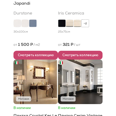
Japandi
Durstone
Iris Ceramica
2
+
30x100
см
25x75
см
1 500 Р
321 Р
от
/
м2
от
/
шт
Смотреть коллекцию
Смотреть коллекцию
Матовая
Матовая
В наличии
В наличии
Плитка Crystal Ker Le
Плитка Cerim Vintage