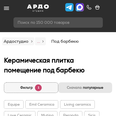
Поиск по 150 000 товаров
Ардостудио
...
Под барбекю
Керамическая плитка
помещение под барбекю
Фильтр
Сначала:
популярные
1
Equipe
Emil Ceramica
Living ceramics
Love Ceramic
Mutina
Peronda
Sicis