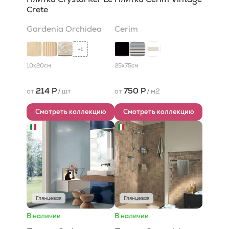
Crete
Gardenia Orchidea
Cerim
1
+
10x20
см
25x75
см
214 Р
750 Р
от
/
шт
от
/
м2
Смотреть коллекцию
Смотреть коллекцию
Глянцевая
Глянцевая
В наличии
В наличии