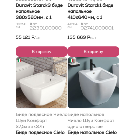
отв.под смеситель,
Duravit Starck3 биде
отв.под смеситель,
Duravit Starck1 биде
цвет белый
напольное
крепление включено,
напольное
360х560мм, с 1
белое с покрытием
410х640мм, с 1
отв.под смеситель,
Вондерглисс
отв.под смеситель,
Арт.
Арт.
36x56
41x64
см
2230100000
см
02741000001
цвет белый
крепление включено,
белое с покрытием
55 121 Р
135 669 Р
шт
шт
/
/
WonderGliss
В корзину
В корзину
Биде подвесное Чиело
Биде напольное
Шуи Комфорт
Чиело Шуи Комфорт
37,5x55x37h
одно отверстие
Биде подвесное Cielo
38x55x44h
Биде напольное Cielo