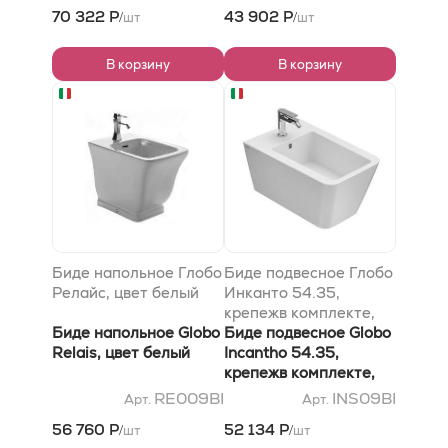
70 322 Р
43 902 Р
шт
шт
/
/
В корзину
В корзину
Биде напольное Глобо
Биде подвесное Глобо
Релайс, цвет белый
Инканто 54.35,
крепежв комплекте,
Биде напольное Globo
цвет белый
Биде подвесное Globo
Relais, цвет белый
Incantho 54.35,
крепежв комплекте,
цвет белый
RE009BI
INS09BI
Арт.
Арт.
56 760 Р
52 134 Р
шт
шт
/
/