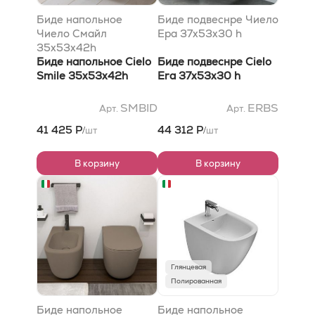
Биде напольное
Биде подвеснре Чиело
Чиело Смайл
Ера 37x53x30 h
35x53x42h
Биде напольное Cielo
Биде подвеснре Cielo
Smile 35x53x42h
Era 37x53x30 h
SMBID
ERBS
Арт.
Арт.
41 425 Р
44 312 Р
шт
шт
/
/
В корзину
В корзину
Глянцевая
Полированная
Биде напольное
Биде напольное