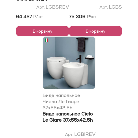
37x55x37,5h
LGBSREV
LGBS
Арт.
Арт.
64 427 Р
75 306 Р
шт
шт
/
/
В корзину
В корзину
Биде напольное
Чиело Ле Гиаре
37x55x42,5h
Биде напольное Cielo
Le Giare 37x55x42,5h
LGBIREV
Арт.