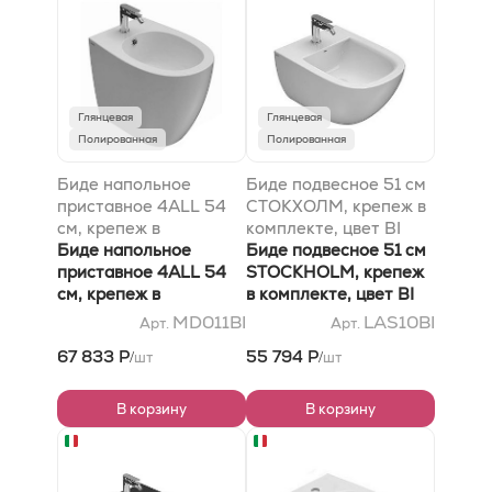
Глянцевая
Глянцевая
Полированная
Полированная
Биде напольное
Биде подвесное 51 см
приставное 4ALL 54
СТОКХОЛМ, крепеж в
см, крепеж в
комплекте, цвет BI
комплекте, цвет BI
Биде напольное
Биде подвесное 51 см
приставное 4ALL 54
STOCKHOLM, крепеж
см, крепеж в
в комплекте, цвет BI
комплекте, цвет BI
MD011BI
LAS10BI
Арт.
Арт.
67 833 Р
55 794 Р
шт
шт
/
/
В корзину
В корзину