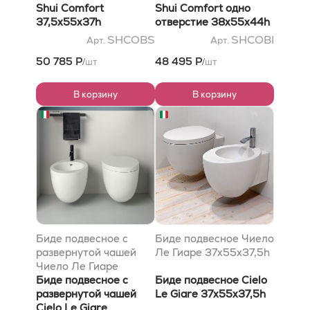
Shui Comfort
Shui Comfort одно
37,5x55x37h
отверстие 38x55x44h
SHCOBS
SHCOBI
Арт.
Арт.
50 785 Р
48 495 Р
шт
шт
/
/
В корзину
В корзину
Биде подвесное с
Биде подвесное Чиело
развернутой чашей
Ле Гиаре 37x55x37,5h
Чиело Ле Гиаре
37x55x37,5h
Биде подвесное с
Биде подвесное Cielo
развернутой чашей
Le Giare 37x55x37,5h
Cielo Le Giare