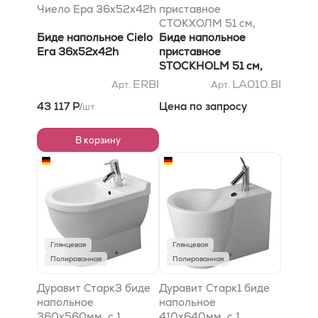
Чиело Ера 36x52x42h
приставное
СТОКХОЛМ 51 см,
Биде напольное Cielo
крепеж в комплекте,
Биде напольное
Era 36x52x42h
цвет BI
приставное
STOCKHOLM 51 см,
крепеж в комплекте,
ERBI
LA010.BI
Арт.
Арт.
цвет BI
43 117 Р
Цена по запросу
шт
/
В корзину
Глянцевая
Глянцевая
Полированная
Полированная
Дуравит Старк3 биде
Дуравит Старк1 биде
напольное
напольное
360х560мм, с 1
410х640мм, с 1