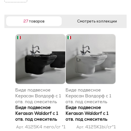
27
товаров
Смотреть коллекции
Биде подвесное
Биде подвесное
Керасан Валдорф с 1
Керасан Валдорф с 1
отв. под смеситель
отв. под смеситель
55х37см, цвет:
Биде подвесное
55х37см, цвет: белый/
Биде подвесное
черный/хром
Kerasan Waldorf с 1
хром
Kerasan Waldorf с 1
отв. под смеситель
отв. под смеситель
55х37см, цвет:
55х37см, цвет: белый/
4125K4 nero/cr *1
4125K1bi/cr*1
Арт.
Арт.
черный/хром
хром