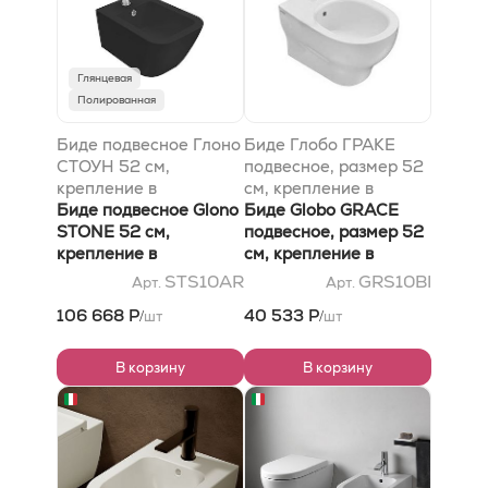
Глянцевая
Полированная
Биде подвесное Глоно
Биде Глобо ГРАКЕ
СТОУН 52 см,
подвесное, размер 52
крепление в
см, крепление в
комплекте, цвет ар
Биде подвесное Glono
комплекте, цвет би
Биде Globo GRACE
(Неро опако)
STONE 52 см,
подвесное, размер 52
крепление в
см, крепление в
комплекте, цвет ar
комплекте, цвет bi
STS10AR
GRS10BI
Арт.
Арт.
(Nero opaco)
106 668 Р
40 533 Р
шт
шт
/
/
В корзину
В корзину