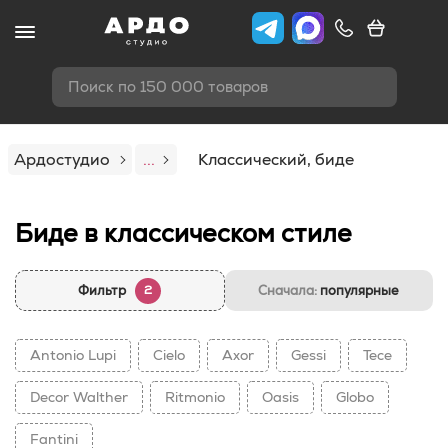
Поиск по 150 000 товаров
Ардостудио
...
Классический, биде
Биде в классическом стиле
Фильтр
Сначала:
популярные
2
Antonio Lupi
Cielo
Axor
Gessi
Tece
Decor Walther
Ritmonio
Oasis
Globo
Fantini