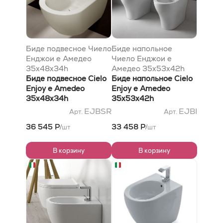
Биде подвесное Чиело
Биде напольное
Енджои e Амедео
Чиело Енджои e
35x48x34h
Амедео 35x53x42h
Биде подвесное Cielo
Биде напольное Cielo
Enjoy e Amedeo
Enjoy e Amedeo
35x48x34h
35x53x42h
EJBSR
EJBI
Арт.
Арт.
36 545 Р
33 458 Р
шт
шт
/
/
В корзину
В корзину