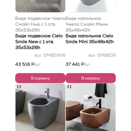
Биде подвесное Чиело
Биде напольное
Смайл Нью с 1 отв.
Чиело Смайл Мини
35x53x26h
35x48x42h
Биде подвесное Cielo
Биде напольное Cielo
Smile New с 1 отв.
Smile Mini 35x48x42h
35x53x26h
SMBSNW
SMBIDR
Арт.
Арт.
43 516 Р
37 441 Р
шт
шт
/
/
В корзину
В корзину