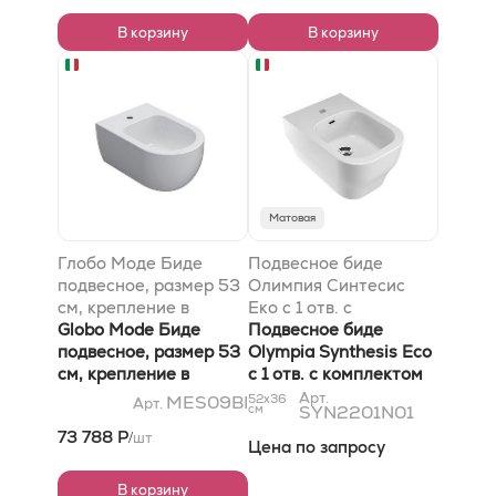
В корзину
В корзину
Матовая
Глобо Моде Биде
Подвесное биде
подвесное, размер 53
Олимпия Синтесис
см, крепление в
Еко с 1 отв. c
комплекте, цвет
Globo Mode Биде
комплектом
Подвесное биде
белый
подвесное, размер 53
креплений
Olympia Synthesis Eco
см, крепление в
с 1 отв. c комплектом
комплекте, цвет
креплений
Арт.
MES09BI
52x36
Арт.
см
SYN2201N01
белый
73 788 Р
шт
/
Цена по запросу
В корзину