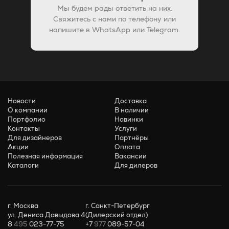
Мы будем рады ответить на них.
Свяжитесь с нами по телефону или
напишите в WhatsApp или Telegram.
Новости
Доставка
О компании
В наличии
Портфолио
Новинки
Контакты
Услуги
Для дизайнеров
Партнёры
Акции
Оплата
Полезная информация
Вакансии
Каталоги
Для дилеров
г. Москва
г. Санкт-Петербург
ул. Дениса Давыдова 4
(Дилерский отдел)
8
495
023-77-75
+7
977
089-57-04