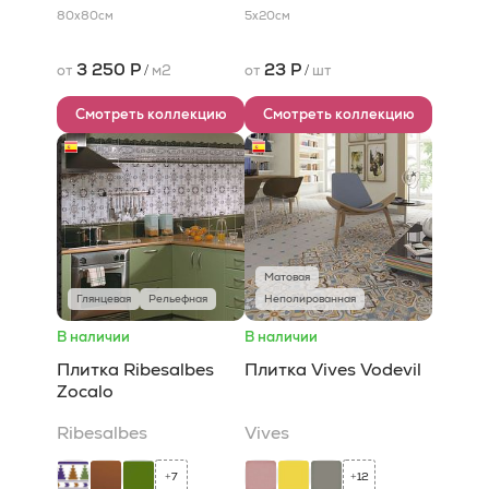
80x80
см
5x20
см
3 250 Р
23 Р
от
/
м2
от
/
шт
Смотреть коллекцию
Смотреть коллекцию
Матовая
Глянцевая
Рельефная
Неполированная
В наличии
В наличии
Плитка Ribesalbes
Плитка Vives Vodevil
Zocalo
Ribesalbes
Vives
7
12
+
+