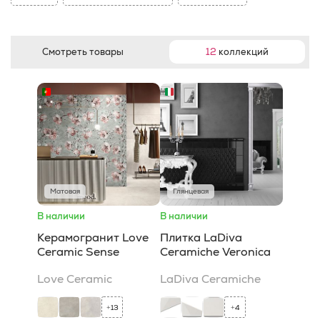
Смотреть товары
12
коллекций
Матовая
Глянцевая
В наличии
В наличии
Керамогранит Love
Плитка LaDiva
Ceramic Sense
Сeramiche Veronica
Love Ceramic
LaDiva Сeramiche
13
4
+
+