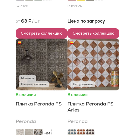
5x20
см
20x20
см
63 Р
Цена по запросу
от
/
шт
Смотреть коллекцию
Смотреть коллекцию
Матовая
Неполированная
Натуральная
В наличии
В наличии
Плитка Peronda FS
Плитка Peronda FS
Arles
Peronda
Peronda
24
+