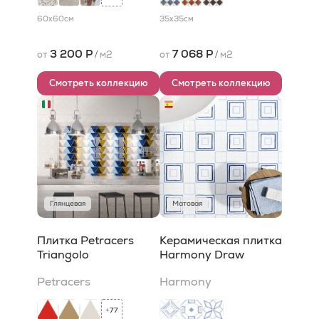
60x60
см
35x35
см
3 200 Р
7 068 Р
от
/
м2
от
/
м2
Смотреть коллекцию
Смотреть коллекцию
Глянцевая
Матовая
Плитка Petracers
Керамическая плитка
Triangolo
Harmony Draw
Petracers
Harmony
77
+