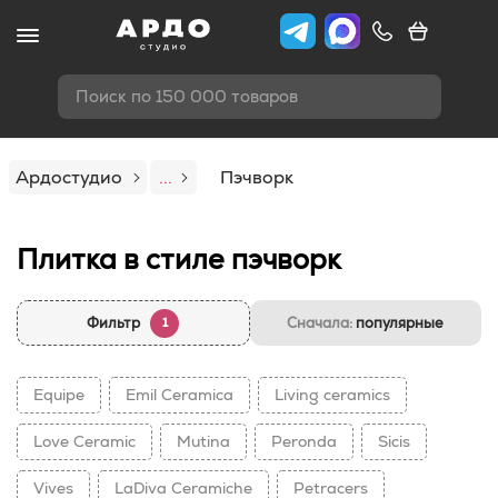
Поиск по 150 000 товаров
Ардостудио
...
Пэчворк
Плитка в стиле пэчворк
Фильтр
Сначала:
популярные
1
Equipe
Emil Ceramica
Living ceramics
Love Ceramic
Mutina
Peronda
Sicis
Vives
LaDiva Сeramiche
Petracers