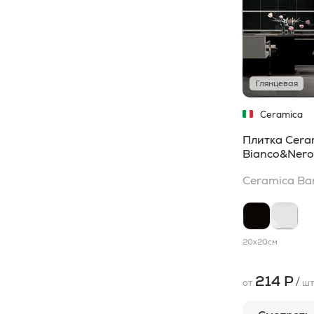
30x55
1
30x65
1
30x95
1
Глянцевая
35x65
1
Ceramica
40x120
1
Bardelli
Плитка Ceram
40x40
1
Bianco&Nero
5x45
1
Ceramica Bar
5x50
1
65x100
1
20x20
см
214 Р
/
от
ш