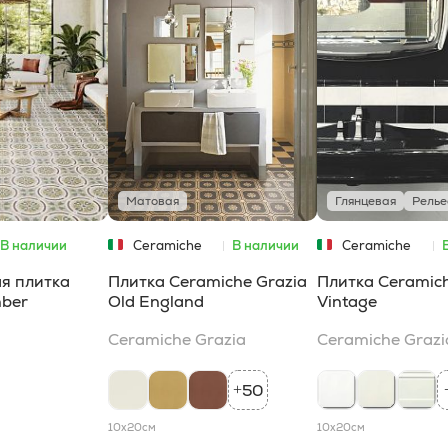
Матовая
Глянцевая
Рель
В наличии
Ceramiche
В наличии
Ceramiche
Grazia
Grazia
я плитка
Плитка Ceramiche Grazia
Плитка Ceramich
ber
Old England
Vintage
Ceramiche Grazia
Ceramiche Grazi
50
+
10x20
см
10x20
см