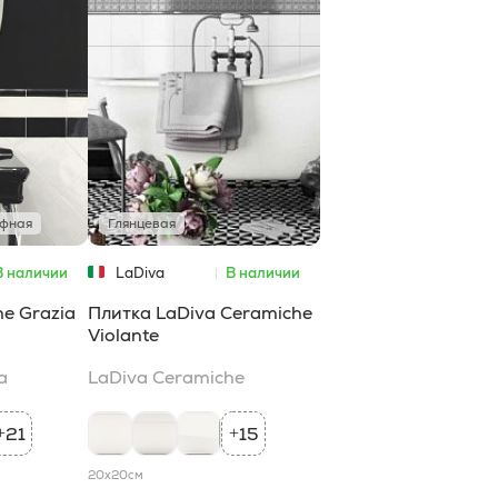
ефная
Глянцевая
В наличии
LaDiva
В наличии
Сeramiche
e Grazia
Плитка LaDiva Сeramiche
Violante
a
LaDiva Сeramiche
21
15
+
+
20x20
см