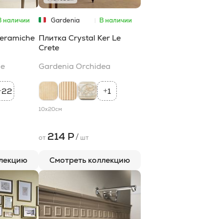
В наличии
Gardenia
В наличии
Orchidea
Сeramiche
Плитка Crystal Ker Le
Crete
he
Gardenia Orchidea
22
1
+
+
10x20
см
214 Р
/
от
шт
ллекцию
Смотреть коллекцию