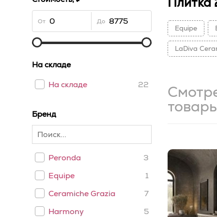
Плитка
От
До
Equipe
LaDiva Сera
На складе
На складе
22
Смотр
товар
Бренд
Peronda
3
Equipe
1
Ceramiche Grazia
7
Harmony
5