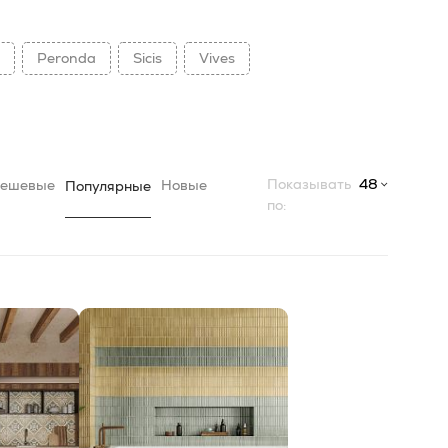
Peronda
Sicis
Vives
Показывать
48
ешевые
Новые
Популярные
по: