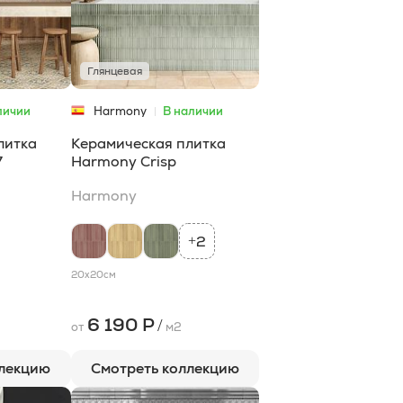
Глянцевая
личии
Harmony
В наличии
литка
Керамическая плитка
7
Harmony Crisp
Harmony
2
+
20x20
см
6 190 Р
/
от
м2
ллекцию
Смотреть коллекцию