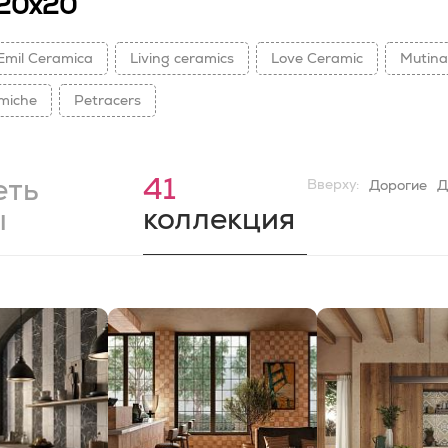
 20x20
Emil Ceramica
Living ceramics
Love Ceramic
Mutina
miche
Petracers
41
еть
Вверху:
Дорогие
Д
коллекция
ы