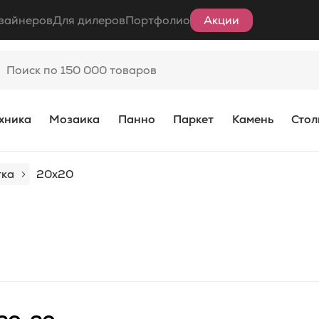
зайнеров
Для дилеров
Портфолио
Акции
хника
Мозаика
Панно
Паркет
Камень
Стол
тка
20x20