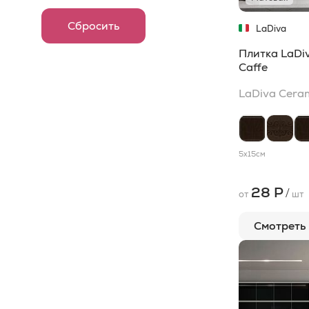
5x90
2
LaDiva
Сeramiche
80x80
2
Плитка LaDi
100x250
1
Caffe
100x300
1
LaDiva Сera
10x40
1
10x50
1
5x15
см
135x290
1
28 Р
/
15x115
1
от
шт
250x300
1
Смотреть
25x300
1
25x35
1
30x35
1