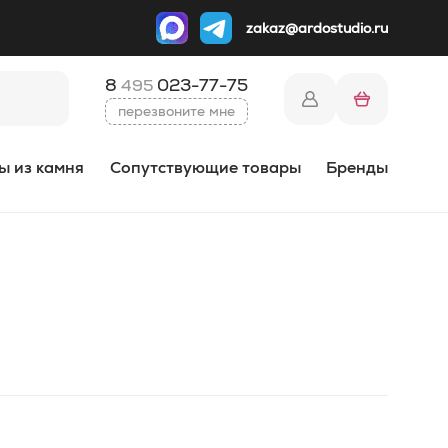
zakaz@ardostudio.ru
8
023-77-75
495
перезвоните мне
ы из камня
Сопутствующие товары
Бренды