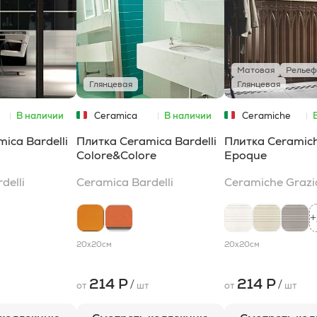
Матовая
Рельеф
Глянцевая
Глянцевая
В наличии
Ceramica
В наличии
Ceramiche
Bardelli
Grazia
ica Bardelli
Плитка Ceramica Bardelli
Плитка Ceramich
Colore&Colore
Epoque
delli
Ceramica Bardelli
Ceramiche Grazi
+
20x20
см
20x20
см
214 Р
214 Р
/
/
т
от
шт
от
шт