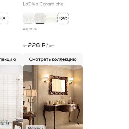
LaDiva Сeramiche
2
20
+
+
40x80
см
226 Р
/
от
шт
ллекцию
Смотреть коллекцию
Матовая