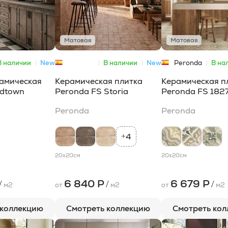
Матовая
Матовая
В наличии
New
В наличии
New
Peronda
В на
Peronda
амическая
Керамическая плитка
Керамическая п
ldtown
Peronda FS Storia
Peronda FS 182
Peronda
Peronda
4
+
20x20
см
20x20
см
6 840 Р
6 679 Р
/
/
/
м2
от
м2
от
м2
 коллекцию
Смотреть коллекцию
Смотреть ко