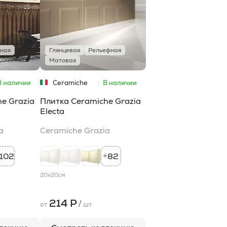
ная
Глянцевая
Рельефная
Матовая
В наличии
Ceramiche
В наличии
Grazia
e Grazia
Плитка Ceramiche Grazia
Electa
a
Ceramiche Grazia
102
82
+
20x20
см
214 Р
/
от
шт