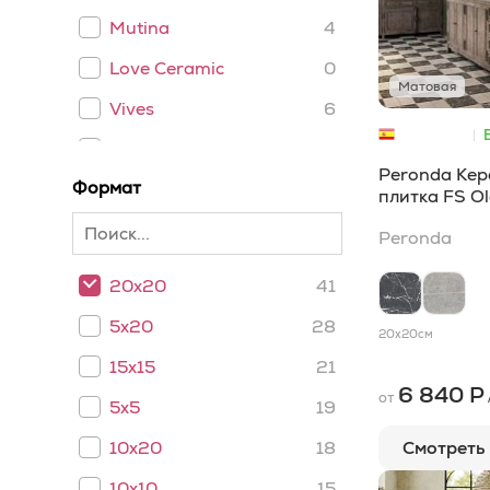
Mutina
4
Love Ceramic
0
Матовая
Vives
6
LaDiva Сeramiche
5
Peronda
Peronda Кер
Формат
Petracers
4
плитка FS O
Sicis
0
Peronda
Le Nid
1
20x20
41
WOW
1
5x20
28
20x20
см
Cerim
0
15x15
21
Etruria Design
0
6 840 Р
от
5x5
19
APE
0
Смотреть
10x20
18
Ceramica Bardelli
2
10x10
15