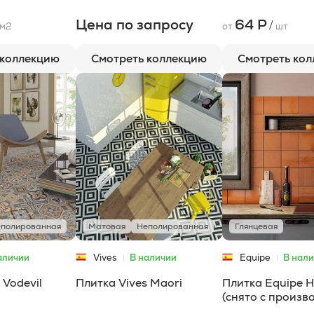
Цена по запросу
64 Р
/
м2
от
шт
 коллекцию
Смотреть коллекцию
Смотреть ко
полированная
Матовая
Неполированная
Глянцевая
аличии
Vives
В наличии
Equipe
В нал
 Vodevil
Плитка Vives Maori
Плитка Equipe H
(снято с произв