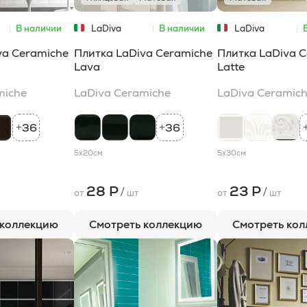
В наличии
LaDiva
В наличии
LaDiva
Сeramiche
Сeramiche
va Сeramiche
Плитка LaDiva Сeramiche
Плитка LaDiva 
Lava
Latte
miche
LaDiva Сeramiche
LaDiva Сeramic
36
36
+
+
5x20
см
5x30
см
28 Р
23 Р
/
/
от
шт
от
шт
 коллекцию
Смотреть коллекцию
Смотреть ко