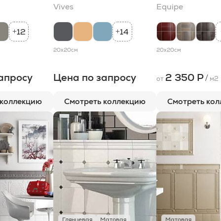
Vives
Equipe
12
14
+
+
20x20
см
20x20
см
апросу
Цена по запросу
2 350 Р
/
от
м2
 коллекцию
Смотреть коллекцию
Смотреть ко
Глянцевая
Матовая
Матовая