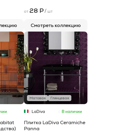
28 Р
/
от
шт
ллекцию
Смотреть коллекцию
Матовая
Глянцевая
ичии
LaDiva
В наличии
Сeramiche
abitat
Плитка LaDiva Сeramiche
одства)
Panna