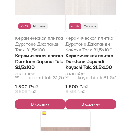
-57%
Матовая
-58%
Матовая
Керамическая плитка
Керамическая плитка
Дурстоне Джапанди
Дурстоне Джапанди
Талк 31,5x100
Кайачи Талк 31,5x100
Керамическая плитка
Керамическая плитка
Durstone Japandi Talc
Durstone Japandi
31,5x100
Kayachi Talc 31,5x100
Арт.
Арт.
30x100
30x100
см
japanditalc31,5x100
см
kayachitalc31,5x100
1 500 Р
1 500 Р
м2
м2
/
/
3 506
3 591
Р
м2
Р
м2
/
/
В корзину
В корзину