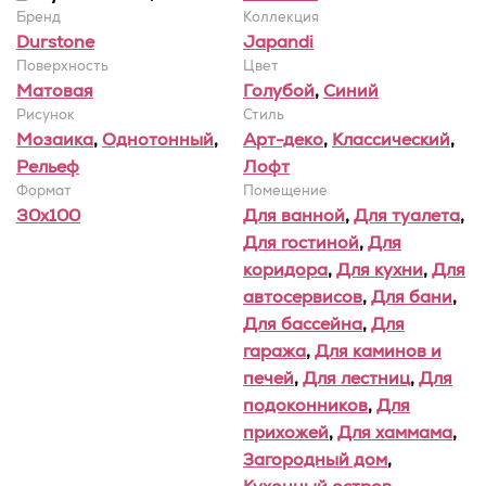
Бренд
Коллекция
Durstone
Japandi
Поверхность
Цвет
Матовая
Голубой
,
Синий
Рисунок
Стиль
Мозаика
,
Однотонный
,
Арт-деко
,
Классический
,
Рельеф
Лофт
Формат
Помещение
30x100
Для ванной
,
Для туалета
,
Для гостиной
,
Для
коридора
,
Для кухни
,
Для
автосервисов
,
Для бани
,
Для бассейна
,
Для
гаража
,
Для каминов и
печей
,
Для лестниц
,
Для
подоконников
,
Для
прихожей
,
Для хаммама
,
Загородный дом
,