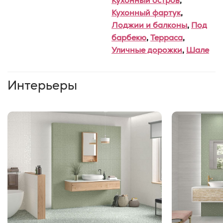
Кухонный остров
,
Кухонный фартук
,
Лоджии и балконы
,
Под
барбекю
,
Терраса
,
Уличные дорожки
,
Шале
Интерьеры