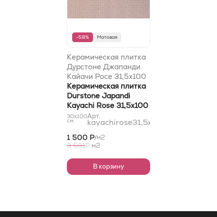
-58%
Матовая
Керамическая плитка
Дурстоне Джапанди
Кайачи Росе 31,5x100
Керамическая плитка
Durstone Japandi
Kayachi Rose 31,5x100
Арт.
30x100
см
kayachirose31,5x100
1 500 Р
м2
/
3 591
Р
м2
/
В корзину