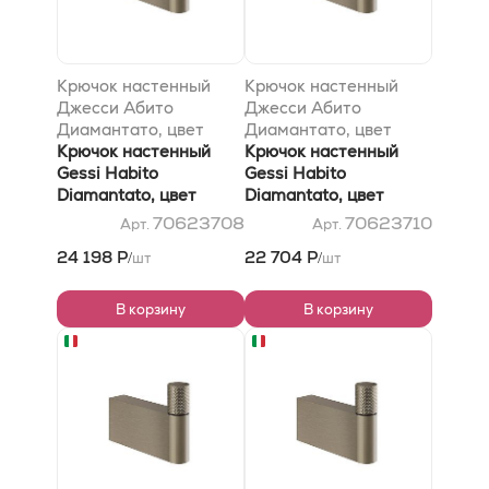
Крючок настенный
Крючок настенный
Джесси Абито
Джесси Абито
Диамантато, цвет
Диамантато, цвет
Коппер Брушед PVD
Крючок настенный
Брасс PVD
Крючок настенный
Gessi Habito
Gessi Habito
Diamantato, цвет
Diamantato, цвет
Copper Brushed PVD
Brass PVD
70623708
70623710
Арт.
Арт.
24 198 Р
22 704 Р
шт
шт
/
/
В корзину
В корзину