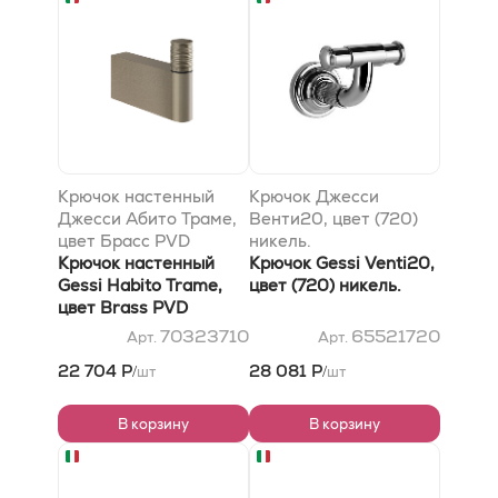
Крючок настенный
Крючок Джесси
Джесси Абито Траме,
Венти20, цвет (720)
цвет Брасс PVD
никель.
Крючок настенный
Крючок Gessi Venti20,
Gessi Habito Trame,
цвет (720) никель.
цвет Brass PVD
70323710
65521720
Арт.
Арт.
22 704 Р
28 081 Р
шт
шт
/
/
В корзину
В корзину