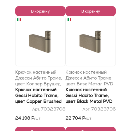
В корзину
В корзину
Крючок настенный
Крючок настенный
Джесси Абито Траме,
Джесси Абито Траме,
цвет Коппер Брушед
цвет Блэк Метал PVD
PVD
Крючок настенный
Крючок настенный
Gessi Habito Trame,
Gessi Habito Trame,
цвет Copper Brushed
цвет Black Metal PVD
PVD
70323708
70323706
Арт.
Арт.
24 198 Р
22 704 Р
шт
шт
/
/