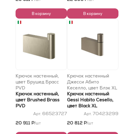
В корзину
В корзину
Крючок настенный,
Крючок настенный
цвет Брушед Брасс
Джесси Абито
PVD
Кеселло, цвет Блэк XL
Крючок настенный,
Крючок настенный
цвет Brushed Brass
Gessi Habito Cesello,
PVD
цвет Black XL
66523727
70423299
Арт.
Арт.
20 911 Р
20 812 Р
шт
шт
/
/