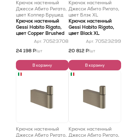
Крючок настенный
Крючок настенный
Джесси Абито Ригато,
Джесси Абито Ригато,
цвет Коппер Брушед
цвет Блэк XL
PVD
Крючок настенный
Крючок настенный
Gessi Habito Rigato,
Gessi Habito Rigato,
цвет Copper Brushed
цвет Black XL
PVD
70523708
70523299
Арт.
Арт.
24 198 Р
20 812 Р
шт
шт
/
/
В корзину
В корзину
Крючок настенный
Крючок настенный
Джесси Абито Ригато,
Джесси Абито Ригато,