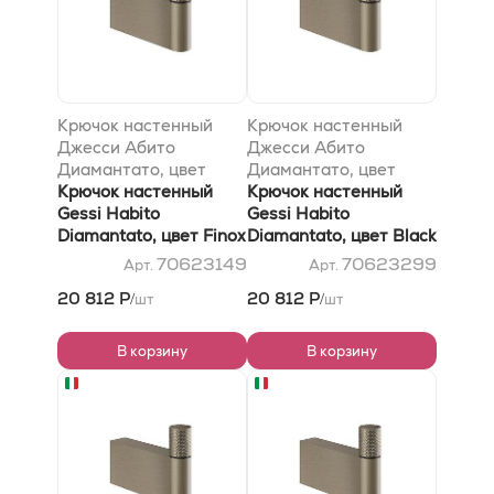
Крючок настенный
Крючок настенный
Джесси Абито
Джесси Абито
Диамантато, цвет
Диамантато, цвет
Финокс Брушед Никел
Крючок настенный
Блэк XL
Крючок настенный
Gessi Habito
Gessi Habito
Diamantato, цвет Finox
Diamantato, цвет Black
Brushed Nickel
XL
70623149
70623299
Арт.
Арт.
20 812 Р
20 812 Р
шт
шт
/
/
В корзину
В корзину