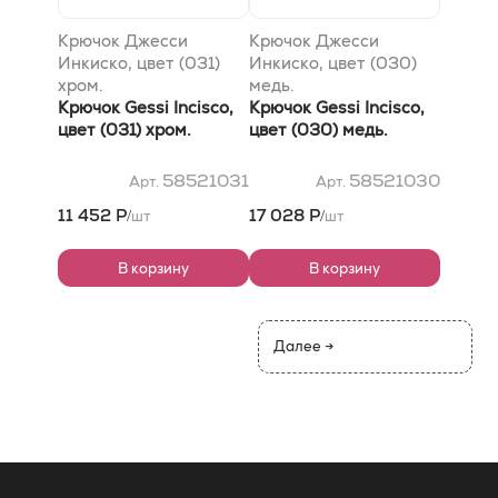
Крючок Джесси
Крючок Джесси
Инкиско, цвет (031)
Инкиско, цвет (030)
хром.
медь.
Крючок Gessi Incisco,
Крючок Gessi Incisco,
цвет (031) хром.
цвет (030) медь.
58521031
58521030
Арт.
Арт.
11 452 Р
17 028 Р
шт
шт
/
/
В корзину
В корзину
Далее →