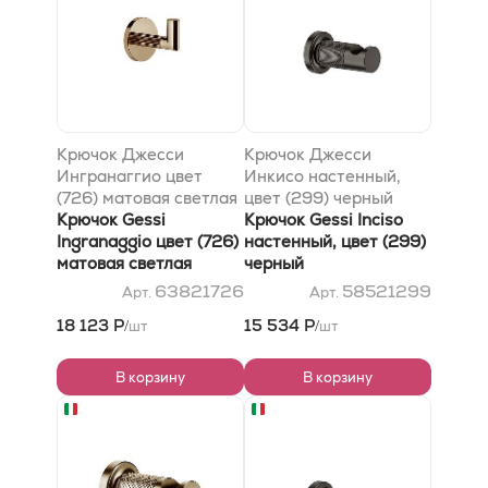
Крючок Джесси
Крючок Джесси
Ингранаггио цвет
Инкисо настенный,
(726) матовая светлая
цвет (299) черный
бронза
Крючок Gessi
Крючок Gessi Inciso
Ingranaggio цвет (726)
настенный, цвет (299)
матовая светлая
черный
бронза
63821726
58521299
Арт.
Арт.
18 123 Р
15 534 Р
шт
шт
/
/
В корзину
В корзину