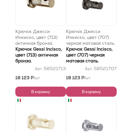
Крючок Джесси
Крючок Джесси
Инкиско, цвет (713)
Инкиско, цвет (707)
античная бронза.
черная матовая сталь.
Крючок Gessi Incisco,
Крючок Gessi Incisco,
цвет (713) античная
цвет (707) черная
бронза.
матовая сталь.
58521713
58521707
Арт.
Арт.
18 123 Р
18 123 Р
шт
шт
/
/
В корзину
В корзину