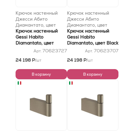
Крючок настенный
Крючок настенный
Джесси Абито
Джесси Абито
Диамантато, цвет
Диамантато, цвет
Брушед Брасс PVD
Крючок настенный
Блэк Метал Br. PVD
Крючок настенный
Gessi Habito
Gessi Habito
Diamantato, цвет
Diamantato, цвет Black
Brushed Brass PVD
Metal Br. PVD
70623727
70623707
Арт.
Арт.
24 198 Р
24 198 Р
шт
шт
/
/
В корзину
В корзину