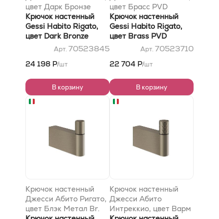
цвет Дарк Бронзе
цвет Брасс PVD
Крючок настенный
Крючок настенный
Gessi Habito Rigato,
Gessi Habito Rigato,
цвет Dark Bronze
цвет Brass PVD
70523845
70523710
Арт.
Арт.
24 198 Р
22 704 Р
шт
шт
/
/
В корзину
В корзину
Крючок настенный
Крючок настенный
Джесси Абито Ригато,
Джесси Абито
цвет Блэк Метал Br.
Интреккио, цвет Варм
PVD
Крючок настенный
Бронзе PVD
Крючок настенный