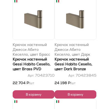
Крючок настенный
Крючок настенный
Джесси Абито
Джесси Абито
Кеселло, цвет Брасс
Кеселло, цвет Дарк
PVD
Крючок настенный
Бронзе
Крючок настенный
Gessi Habito Cesello,
Gessi Habito Cesello,
цвет Brass PVD
цвет Dark Bronze
70423710
70423845
Арт.
Арт.
22 704 Р
24 198 Р
шт
шт
/
/
В корзину
В корзину