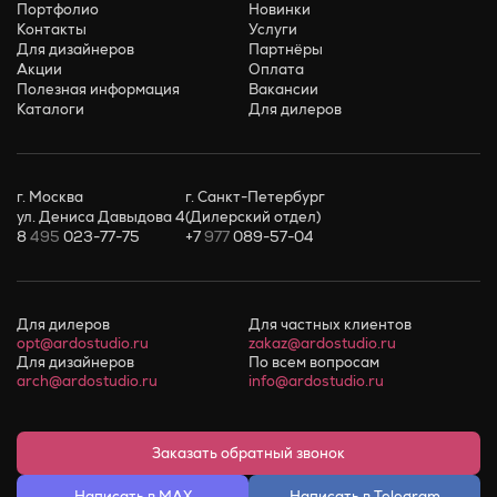
Портфолио
Новинки
Контакты
Услуги
Для дизайнеров
Партнёры
Акции
Оплата
Полезная информация
Вакансии
Каталоги
Для дилеров
г. Москва
г. Санкт-Петербург
ул. Дениса Давыдова 4
(Дилерский отдел)
8
495
023-77-75
+7
977
089-57-04
Для дилеров
Для частных клиентов
opt@ardostudio.ru
zakaz@ardostudio.ru
Для дизайнеров
По всем вопросам
arch@ardostudio.ru
info@ardostudio.ru
Заказать обратный звонок
Написать в MAX
Написать в Telegram