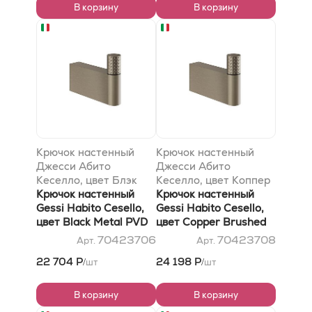
В корзину
В корзину
Крючок настенный
Крючок настенный
Джесси Абито
Джесси Абито
Кеселло, цвет Блэк
Кеселло, цвет Коппер
Метал PVD
Крючок настенный
Брушед PVD
Крючок настенный
Gessi Habito Cesello,
Gessi Habito Cesello,
цвет Black Metal PVD
цвет Copper Brushed
PVD
70423706
70423708
Арт.
Арт.
22 704 Р
24 198 Р
шт
шт
/
/
В корзину
В корзину