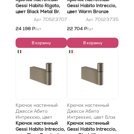
Gessi Habito Rigato,
Gessi Habito Intreccio,
цвет Black Metal Br.
цвет Warm Bronze
PVD
PVD
70523707
70123735
Арт.
Арт.
24 198 Р
22 704 Р
шт
шт
/
/
В корзину
В корзину
Крючок настенный
Крючок настенный
Джесси Абито
Джесси Абито
Интреккио, цвет
Интреккио, цвет Блэк
Финокс Брушед Никел
Крючок настенный
XL
Крючок настенный
Gessi Habito Intreccio,
Gessi Habito Intreccio,