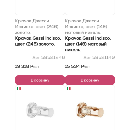
Крючок Джесси
Крючок Джесси
Инкиско, цвет (246)
Инкиско, цвет (149)
золото.
матовый никель.
Крючок Gessi Incisco,
Крючок Gessi Incisco,
цвет (246) золото.
цвет (149) матовый
никель.
58521246
58521149
Арт.
Арт.
19 318 Р
15 534 Р
шт
шт
/
/
В корзину
В корзину