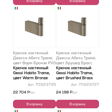
В корзину
В корзину
Крючок настенный
Крючок настенный
Джесси Абито Траме,
Джесси Абито Траме,
цвет Варм Бронзе PVD
цвет Брушед Брасс
Крючок настенный
PVD
Крючок настенный
Gessi Habito Trame,
Gessi Habito Trame,
цвет Warm Bronze
цвет Brushed Brass
PVD
PVD
70323735
70323727
Арт.
Арт.
22 704 Р
24 198 Р
шт
шт
/
/
В корзину
В корзину