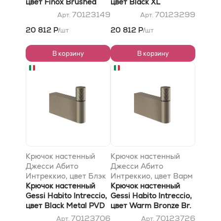
цвет Finox Brushed
цвет Black XL
Nickel
70123149
70123299
Арт.
Арт.
20 812 Р
20 812 Р
шт
шт
/
/
В корзину
В корзину
Крючок настенный
Крючок настенный
Джесси Абито
Джесси Абито
Интреккио, цвет Блэк
Интреккио, цвет Варм
Метал PVD
Крючок настенный
Бронзе Br. PVD
Крючок настенный
Gessi Habito Intreccio,
Gessi Habito Intreccio,
цвет Black Metal PVD
цвет Warm Bronze Br.
PVD
70123706
70123726
Арт.
Арт.