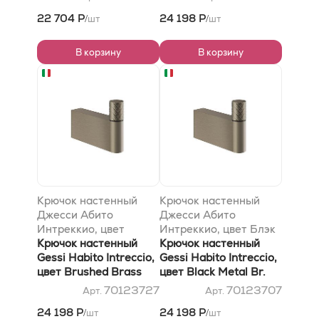
22 704 Р
24 198 Р
шт
шт
/
/
В корзину
В корзину
Крючок настенный
Крючок настенный
Джесси Абито
Джесси Абито
Интреккио, цвет
Интреккио, цвет Блэк
Брушед Брасс PVD
Крючок настенный
Метал Br. PVD
Крючок настенный
Gessi Habito Intreccio,
Gessi Habito Intreccio,
цвет Brushed Brass
цвет Black Metal Br.
PVD
PVD
70123727
70123707
Арт.
Арт.
24 198 Р
24 198 Р
шт
шт
/
/