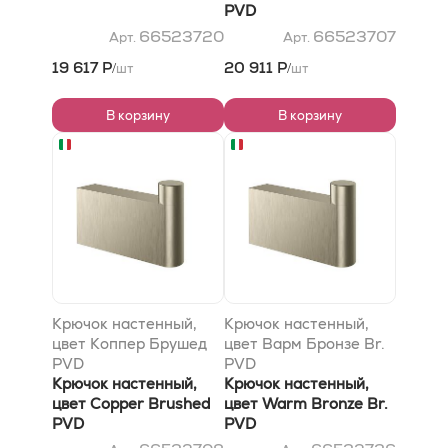
PVD
66523720
66523707
Арт.
Арт.
19 617 Р
20 911 Р
шт
шт
/
/
В корзину
В корзину
Крючок настенный,
Крючок настенный,
цвет Коппер Брушед
цвет Варм Бронзе Br.
PVD
PVD
Крючок настенный,
Крючок настенный,
цвет Copper Brushed
цвет Warm Bronze Br.
PVD
PVD