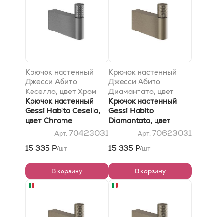
Крючок настенный
Крючок настенный
Джесси Абито
Джесси Абито
Кеселло, цвет Хром
Диамантато, цвет
Крючок настенный
Хром
Крючок настенный
Gessi Habito Cesello,
Gessi Habito
цвет Chrome
Diamantato, цвет
Chrome
70423031
70623031
Арт.
Арт.
15 335 Р
15 335 Р
шт
шт
/
/
В корзину
В корзину