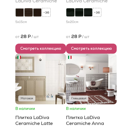
LaDiva Сeramiche
LaDiva Сeramiche
36
36
+
+
5x15
см
5x20
см
28 Р
28 Р
от
/
шт
от
/
шт
Смотреть коллекцию
Смотреть коллекцию
Матовая
Глянцевая
В наличии
В наличии
Плитка LaDiva
Плитка LaDiva
Сeramiche Latte
Сeramiche Anna