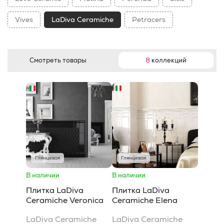
Vives
LaDiva Сeramiche
Petracers
Смотреть товары
8
коллекций
Глянцевая
Глянцевая
В наличии
В наличии
Плитка LaDiva
Плитка LaDiva
Сeramiche Veronica
Сeramiche Elena
LaDiva Сeramiche
LaDiva Сeramiche