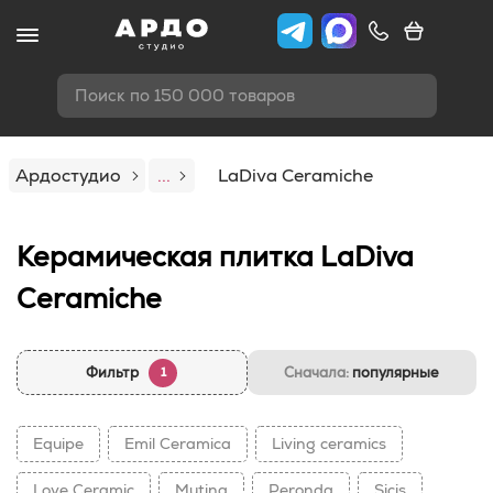
Поиск по 150 000 товаров
Ардостудио
...
LaDiva Сeramiche
Керамическая плитка LaDiva
Сeramiche
Фильтр
Сначала:
популярные
1
Equipe
Emil Ceramica
Living ceramics
Love Ceramic
Mutina
Peronda
Sicis