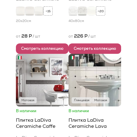
15
20
+
+
20x20
см
40x80
см
28 Р
226 Р
от
/
шт
от
/
шт
Смотреть коллекцию
Смотреть коллекцию
Матовая
Глянцевая
Матовая
В наличии
В наличии
Плитка LaDiva
Плитка LaDiva
Сeramiche Caffe
Сeramiche Lava