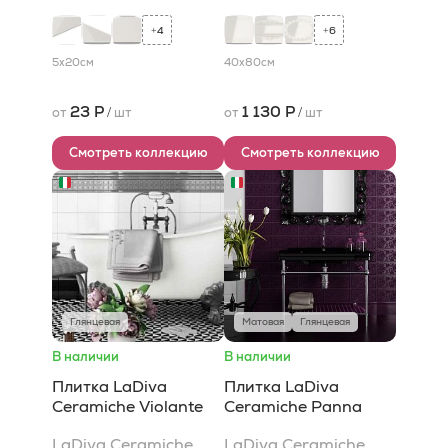
4
6
+
+
5x20
см
40x80
см
23 Р
1 130 Р
от
/
шт
от
/
шт
Смотреть коллекцию
Смотреть коллекцию
Глянцевая
Матовая
Глянцевая
В наличии
В наличии
Плитка LaDiva
Плитка LaDiva
Сeramiche Violante
Сeramiche Panna
LaDiva Сeramiche
LaDiva Сeramiche