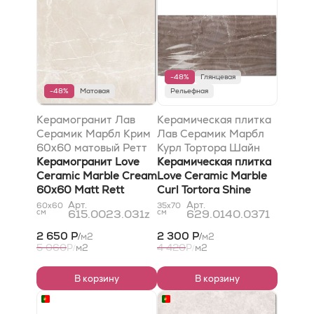
-48%
Глянцевая
-48%
Матовая
Рельефная
Керамогранит Лав
Керамическая плитка
Серамик Марбл Крим
Лав Серамик Марбл
60x60 матовый Ретт
Курл Тортора Шайн
Керамогранит Love
35x70
Керамическая плитка
Ceramic Marble Cream
Love Ceramic Marble
60x60 Matt Rett
Curl Tortora Shine
35x70
Арт.
Арт.
60x60
35x70
см
615.0023.031z
см
629.0140.0371
2 650 Р
2 300 Р
м2
м2
/
/
5 060
4 420
Р
м2
Р
м2
/
/
В корзину
В корзину