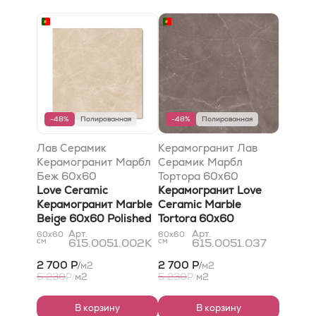
-48%
Полированная
-48%
Полированная
Лав Серамик
Керамогранит Лав
Керамогранит Марбл
Серамик Марбл
Беж 60х60
Тортора 60x60
полированный Ретт
Love Ceramic
полированный
Керамогранит Love
Керамогранит Marble
Ceramic Marble
Beige 60х60 Polished
Tortora 60x60
Rett
Polished
Арт.
Арт.
60x60
60x60
см
615.0051.002K
см
615.0051.037
2 700 Р
2 700 Р
м2
м2
/
/
5 230
5 230
Р
м2
Р
м2
/
/
В корзину
В корзину