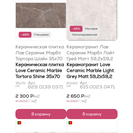
-48%
Матовая
-48%
Глянцевая
Неполированная
Керамическая плитка
Керамогранит Лав
Лав Серамик Марбл
Серамик Марбл Лайт
Тортора Шайн 35x70
Грей Матт 59,2x59,2
Керамическая плитка
Керамогранит Love
Love Ceramic Marble
Ceramic Marble Light
Tortora Shine 35x70
Grey Matt 59,2x59,2
Арт.
Арт.
35x70
60x60
см
629.0139.0371
см
615.0023.0471
2 300 Р
2 650 Р
м2
м2
/
/
4 420
5 140
Р
м2
Р
м2
/
/
В корзину
В корзину