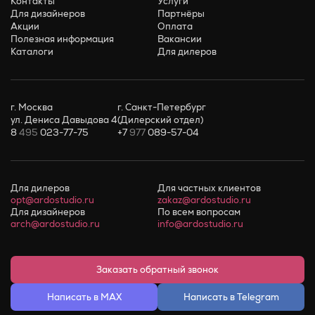
Контакты
Услуги
Для дизайнеров
Партнёры
Акции
Оплата
Полезная информация
Вакансии
Каталоги
Для дилеров
г. Москва
г. Санкт-Петербург
ул. Дениса Давыдова 4
(Дилерский отдел)
8
495
023-77-75
+7
977
089-57-04
Для дилеров
Для частных клиентов
opt@ardostudio.ru
zakaz@ardostudio.ru
Для дизайнеров
По всем вопросам
arch@ardostudio.ru
info@ardostudio.ru
Заказать обратный звонок
Написать в MAX
Написать в Telegram