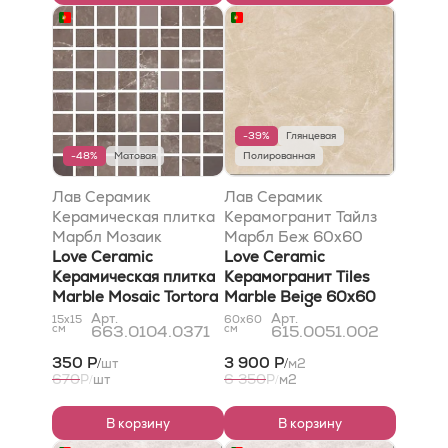
-39%
Глянцевая
-48%
Матовая
Полированная
Лав Серамик
Лав Серамик
Керамическая плитка
Керамогранит Тайлз
Марбл Мозаик
Марбл Беж 60х60
Тортора 17,4x17,4
Love Ceramic
полированный
Love Ceramic
матовый
Керамическая плитка
Керамогранит Tiles
Marble Mosaic Tortora
Marble Beige 60х60
17,4x17,4 Matt
Polished
Арт.
Арт.
15x15
60x60
см
663.0104.0371
см
615.0051.002
350 Р
3 900 Р
шт
м2
/
/
670
6 350
Р
шт
Р
м2
/
/
В корзину
В корзину