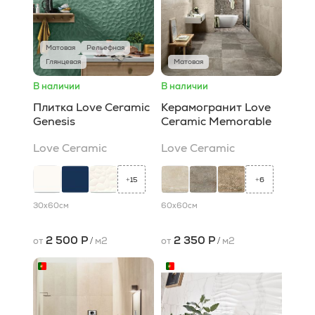
Матовая
Рельефная
Глянцевая
Матовая
В наличии
В наличии
Плитка Love Ceramic
Керамогранит Love
Genesis
Ceramic Memorable
Love Ceramic
Love Ceramic
15
6
+
+
30x60
см
60x60
см
2 500 Р
2 350 Р
от
/
м2
от
/
м2