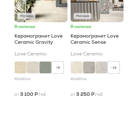
Матовая
Матовая
В наличии
В наличии
Керамогранит Love
Керамогранит Love
Ceramic Gravity
Ceramic Sense
Love Ceramic
Love Ceramic
9
13
+
+
80x80
см
80x80
см
3 100 Р
3 250 Р
от
/
м2
от
/
м2