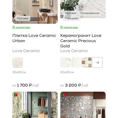
Матовая
Полированная
Матовая
Глянцевая
В наличии
В наличии
Плитка Love Ceramic
Керамогранит Love
Urban
Ceramic Precious
Gold
Love Ceramic
Love Ceramic
3
+
30x60
см
80x80
см
1 700 Р
3 200 Р
от
/
м2
от
/
м2