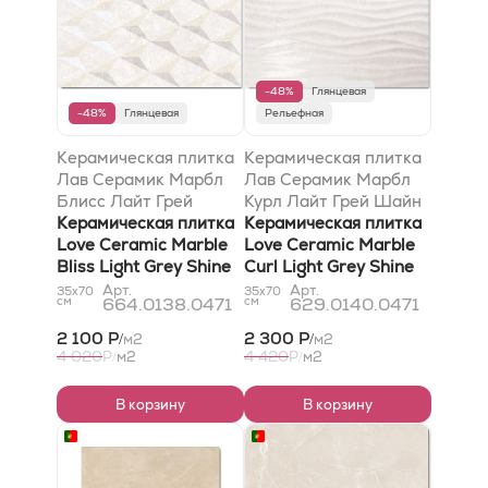
-48%
Глянцевая
-48%
Глянцевая
Рельефная
Керамическая плитка
Керамическая плитка
Лав Серамик Марбл
Лав Серамик Марбл
Блисс Лайт Грей
Курл Лайт Грей Шайн
Шайн 35x70
Керамическая плитка
35x70
Керамическая плитка
Love Ceramic Marble
Love Ceramic Marble
Bliss Light Grey Shine
Curl Light Grey Shine
35x70
35x70
Арт.
Арт.
35x70
35x70
см
664.0138.0471
см
629.0140.0471
2 100 Р
2 300 Р
м2
м2
/
/
4 020
4 420
Р
м2
Р
м2
/
/
В корзину
В корзину