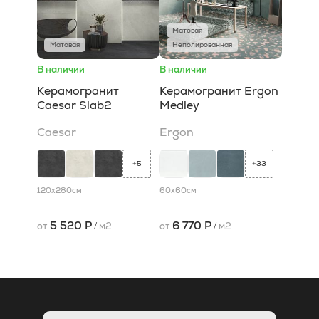
Матовая
Матовая
Неполированная
В наличии
В наличии
Керамогранит
Керамогранит Ergon
Caesar Slab2
Medley
Caesar
Ergon
5
33
+
+
120x280
см
60x60
см
5 520 Р
6 770 Р
от
/
м2
от
/
м2