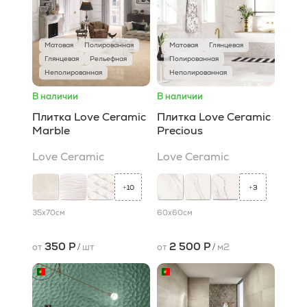
Матовая
Полированная
Матовая
Глянцевая
Глянцевая
Рельефная
Полированная
Неполированная
Неполированная
В наличии
В наличии
Плитка Love Ceramic
Плитка Love Ceramic
Marble
Precious
Love Ceramic
Love Ceramic
10
3
+
+
35x70
см
60x60
см
350 Р
2 500 Р
от
/
шт
от
/
м2