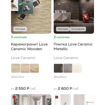
Матовая
Матовая
Рельефная
В наличии
В наличии
Керамогранит Love
Плитка Love Ceramic
Ceramic Wooden
Metallic
Love Ceramic
Love Ceramic
20x100
см
45x120
см
2 550 Р
2 600 Р
от
/
м2
от
/
м2