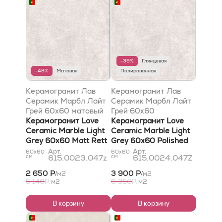
-39%
Глянцевая
-48%
Матовая
Полированная
Керамогранит Лав
Керамогранит Лав
Серамик Марбл Лайт
Серамик Марбл Лайт
Грей 60x60 матовый
Грей 60x60
Ретт
Керамогранит Love
полированный Ретт
Керамогранит Love
Ceramic Marble Light
Ceramic Marble Light
Grey 60x60 Matt Rett
Grey 60x60 Polished
Rett
Арт.
Арт.
60x60
60x60
см
615.0023.047z
см
615.0024.047Z
2 650 Р
3 900 Р
м2
м2
/
/
5 140
6 350
Р
м2
Р
м2
/
/
В корзину
В корзину