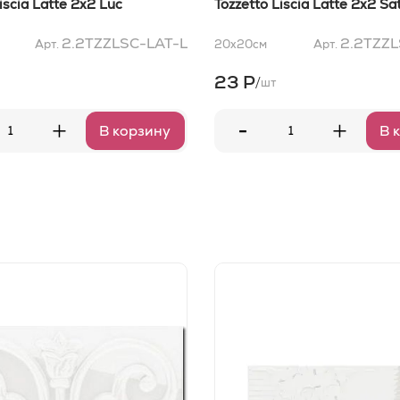
iscia Latte 2x2 Luc
Tozzetto Liscia Latte 2x2 Sa
2.2TZZLSC-LAT-L
2.2TZZL
Арт.
20x20
см
Арт.
23 Р
/
шт
-
+
+
В корзину
В 