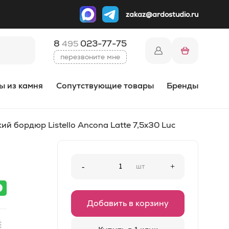
zakaz@ardostudio.ru
8
023-77-75
495
перезвоните мне
ы из камня
Сопутствующие товары
Бренды
ий бордюр Listello Ancona Latte 7,5x30 Luc
-
шт
+
Добавить в корзину