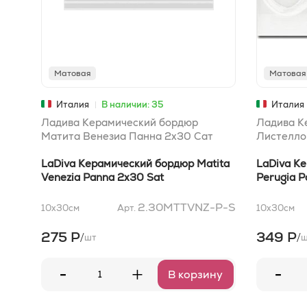
Матовая
Матовая
Италия
В наличии: 35
Италия
Ладива Керамический бордюр
Ладива К
Матита Венезиа Панна 2x30 Сат
Листелло
LaDiva Керамический бордюр Matita
LaDiva Ке
Venezia Panna 2x30 Sat
Perugia P
2.30MTTVNZ-P-S
10x30
см
Арт.
10x30
см
275 Р
349 Р
/
/
шт
ш
-
-
+
В корзину