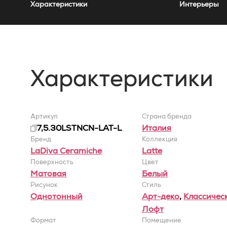
Характеристики
Интерьеры
Характеристики
Артикул
Страна бренда
7,5.30LSTNCN-LAT-L
Италия
Бренд
Коллекция
LaDiva Сeramiche
Latte
Поверхность
Цвет
Матовая
Белый
Рисунок
Стиль
Однотонный
Арт-деко
,
Классичес
Лофт
Формат
Помещение