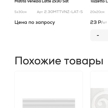
Matita Venezia Latte 2x30 Sat
Tozzetto L
2.30MTTVNZ-LAT-S
5x30
см
Арт.
20x20
см
Цена по запросу
23 Р
/
шт
-
Похожие товары