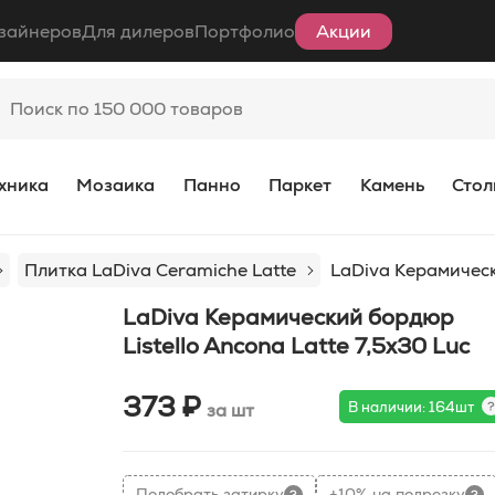
зайнеров
Для дилеров
Портфолио
Акции
хника
Мозаика
Панно
Паркет
Камень
Стол
Плитка LaDiva Сeramiche Latte
LaDiva Керамическ
LaDiva Керамический бордюр
Listello Ancona Latte 7,5x30 Luc
373 ₽
В наличии: 164шт
за шт
Подобрать затирку
+10% на подрезку