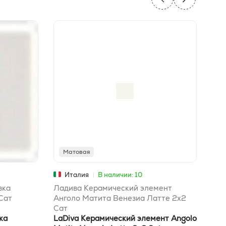
Матовая
М
Италия
В наличии: 10
вка
Ладива Керамический элемент
Лад
Сат
Анголо Матита Венезиа Латте 2x2
Три
Сат
ка
LaDiva Керамический элемент Angolo
LaD