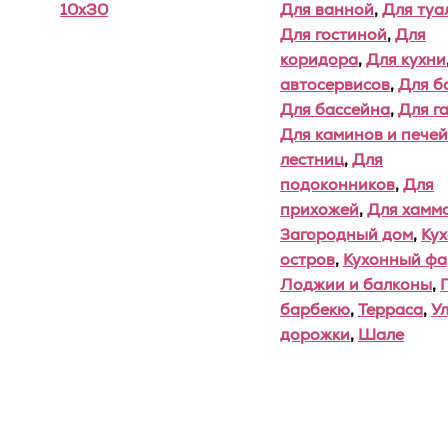
10x30
Для ванной
,
Для туа
Для гостиной
,
Для
коридора
,
Для кухни
автосервисов
,
Для б
Для бассейна
,
Для г
Для каминов и печей
лестниц
,
Для
подоконников
,
Для
прихожей
,
Для хамм
Загородный дом
,
Ку
остров
,
Кухонный фа
Лоджии и балконы
,
барбекю
,
Терраса
,
У
дорожки
,
Шале