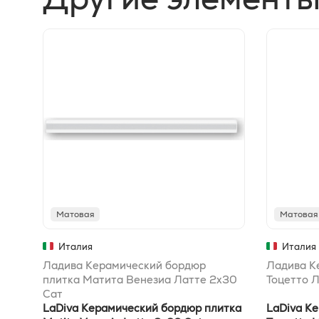
Матовая
Матовая
Италия
Италия
Ладива Керамический бордюр
Ладива К
плитка Матита Венезиа Латте 2x30
Тоцетто 
Сат
LaDiva Керамический бордюр плитка
LaDiva К