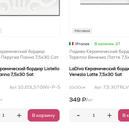
Матовая
Италия
В наличии: 27
ерамический бордюр
Ладива Керамический бор
 Перугиа Панна 7,5x30 Сат
Торелло Венезиа Латте 7,5
рамический бордюр Listello
LaDiva Керамический бордю
anna 7,5x30 Sat
Venezia Latte 7,5x30 Sat
10.20LSTGNV-P-S
7,5.30TRL
Арт.
10x30
см
Арт.
349 Р
/
т
шт
-
+
+
В корзину
В 