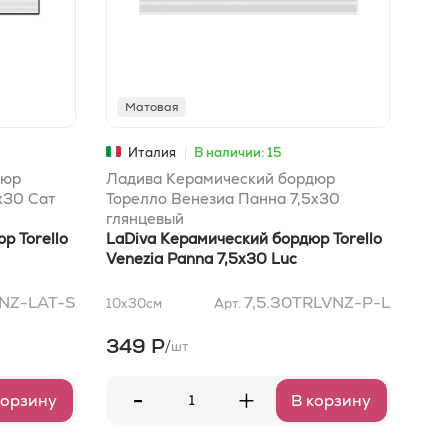
Матовая
Г
Италия
В наличии: 15
дюр
Ладива Керамический бордюр
Бор
x30 Сат
Торелло Венезиа Панна 7,5x30
Лис
глянцевый
7,5
р Torello
LaDiva Керамический бордюр Torello
Бор
Venezia Panna 7,5x30 Luc
Lis
VNZ-LAT-S
7,5.30TRLVNZ-P-L
10x30
см
Арт.
10x
349 Р
37
/
шт
-
+
корзину
В корзину