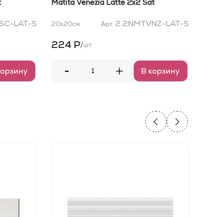
t
Matita Venezia Latte 2x2 Sat
Tri
SC-LAT-S
2.2NMTVNZ-LAT-S
20x20
см
Арт.
5x2
224 Р
24
/
шт
-
+
корзину
В корзину