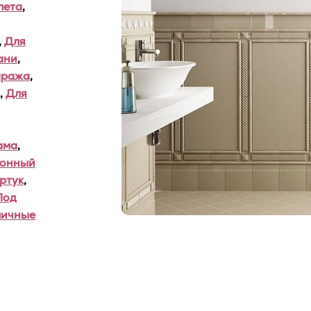
лета
,
,
Для
ани
,
аража
,
,
Для
ама
,
хонный
ртук
,
Под
личные