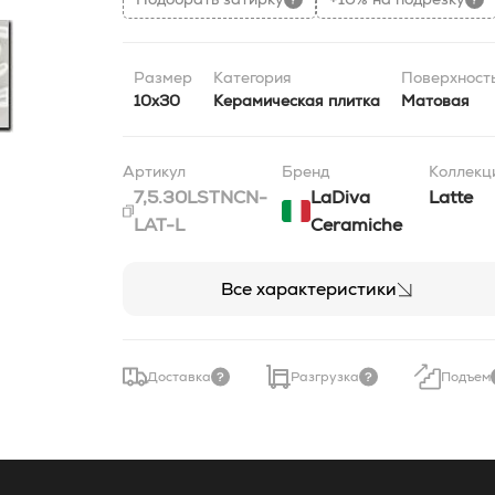
Размер
Категория
Поверхност
10x30
Керамическая плитка
Матовая
Артикул
Бренд
Коллекц
7,5.30LSTNCN-
LaDiva
Latte
LAT-L
Сeramiche
Все характеристики
Доставка
Разгрузка
Подъем