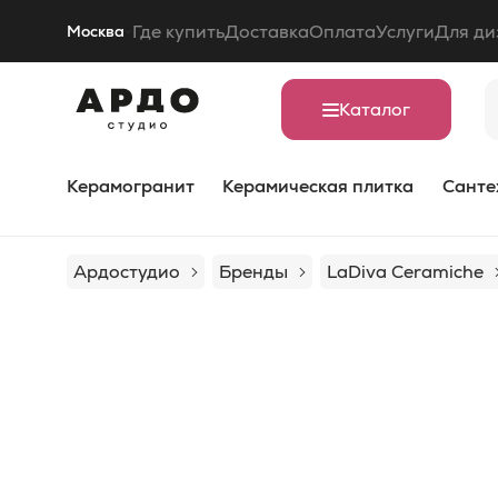
Где купить
Доставка
Оплата
Услуги
Для ди
Москва
Каталог
Керамогранит
Керамическая плитка
Санте
Ардостудио
Бренды
LaDiva Сeramiche