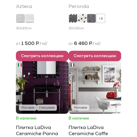
Azteca
Peronda
3
+
30x90
см
30x30
см
1 500 Р
6 460 Р
от
/
м2
от
/
м2
Смотреть коллекцию
Смотреть коллекцию
Матовая
Глянцевая
Матовая
В наличии
В наличии
Плитка LaDiva
Плитка LaDiva
Сeramiche Panna
Сeramiche Caffe