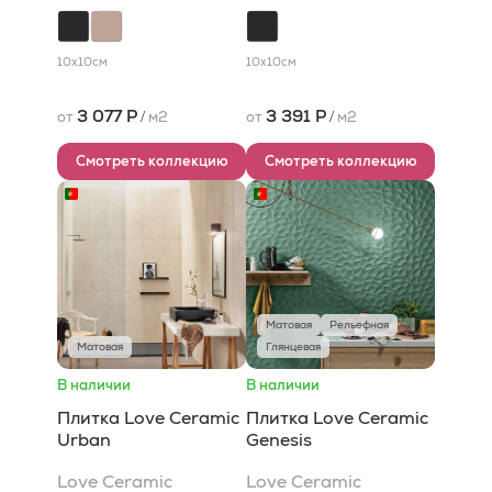
10x10
см
10x10
см
3 077 Р
3 391 Р
от
/
м2
от
/
м2
Смотреть коллекцию
Смотреть коллекцию
Матовая
Рельефная
Матовая
Глянцевая
В наличии
В наличии
Плитка Love Ceramic
Плитка Love Ceramic
Urban
Genesis
Love Ceramic
Love Ceramic