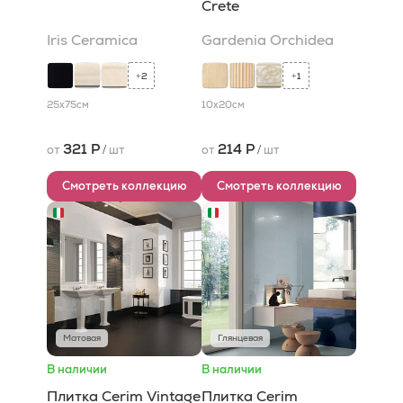
Crete
Iris Ceramica
Gardenia Orchidea
2
1
+
+
25x75
см
10x20
см
321 Р
214 Р
от
/
шт
от
/
шт
Смотреть коллекцию
Смотреть коллекцию
Матовая
Глянцевая
В наличии
В наличии
Плитка Cerim Vintage
Плитка Cerim