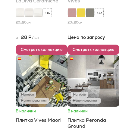
LaDiva Сeramiche
Vives
15
12
+
+
20x20
см
20x20
см
28 Р
Цена по запросу
от
/
шт
Смотреть коллекцию
Смотреть коллекцию
Матовая
Матовая
Неполированная
Неполированная
В наличии
В наличии
Плитка Vives Maori
Плитка Peronda
Ground