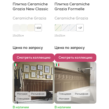
Плитка Ceramiche
Плитка Ceramiche
Grazia New Classic
Grazia Formelle
Ceramiche Grazia
Ceramiche Grazia
102
17
+
+
15x25
см
15x15
см
Цена по запросу
Цена по запросу
Смотреть коллекцию
Смотреть коллекцию
Матовая
Рельефная
Глянцевая
Рельефная
Глянцевая
Матовая
В наличии
В наличии