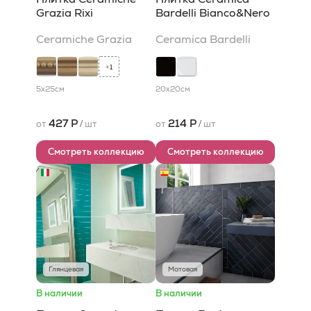
Grazia Rixi
Bardelli Bianco&Nero
Ceramiche Grazia
Ceramica Bardelli
1
+
5x25
см
20x20
см
427 Р
214 Р
от
/
шт
от
/
шт
Смотреть коллекцию
Смотреть коллекцию
Глянцевая
Матовая
В наличии
В наличии