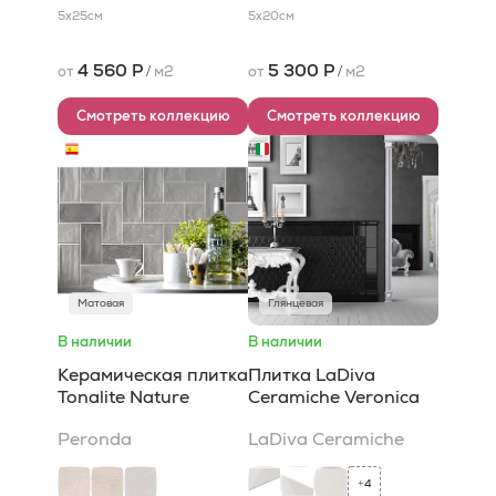
5x25
см
5x20
см
4 560 Р
5 300 Р
от
/
м2
от
/
м2
Смотреть коллекцию
Смотреть коллекцию
Матовая
Глянцевая
В наличии
В наличии
Керамическая плитка
Плитка LaDiva
Tonalite Nature
Сeramiche Veronica
Peronda
LaDiva Сeramiche
4
+