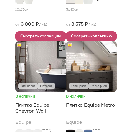
32
+
10x15
см
5x40
см
3 000 Р
3 575 Р
от
/
м2
от
/
м2
Смотреть коллекцию
Смотреть коллекцию
Глянцевая
Матовая
Глянцевая
Рельефная
В наличии
В наличии
Плитка Equipe
Плитка Equipe Metro
Chevron Wall
Equipe
Equipe