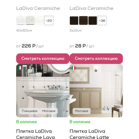
LaDiva Сeramiche
LaDiva Сeramiche
20
36
+
+
40x80
см
5x15
см
226 Р
28 Р
от
/
шт
от
/
шт
Смотреть коллекцию
Смотреть коллекцию
Глянцевая
Матовая
Матовая
В наличии
В наличии
Плитка LaDiva
Плитка LaDiva
Сeramiche Lava
Сeramiche Latte