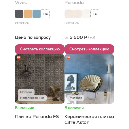
Vives
Peronda
14
4
+
+
20x20
см
60x60
см
Цена по запросу
3 500 Р
от
/
м2
Смотреть коллекцию
Смотреть коллекцию
Матовая
Неполированная
Матовая
В наличии
В наличии
Плитка Peronda FS
Керамическая плитка
Cifre Aston