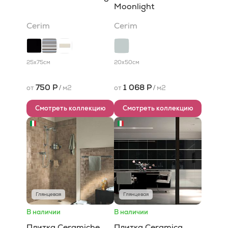
Moonlight
Cerim
Cerim
25x75
см
20x50
см
750 Р
1 068 Р
от
/
м2
от
/
м2
Смотреть коллекцию
Смотреть коллекцию
Глянцевая
Глянцевая
В наличии
В наличии
Плитка Ceramiche
Плитка Ceramica