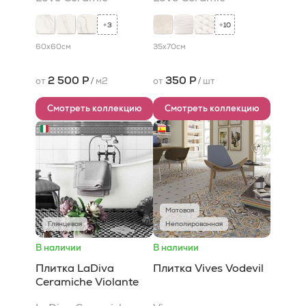
3
10
+
+
60x60
см
35x70
см
2 500 Р
350 Р
от
/
м2
от
/
шт
Смотреть коллекцию
Смотреть коллекцию
Матовая
Глянцевая
Неполированная
В наличии
В наличии
Плитка LaDiva
Плитка Vives Vodevil
Сeramiche Violante