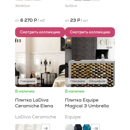
30x90
см
5x20
см
6 270 Р
23 Р
от
/
м2
от
/
шт
Смотреть коллекцию
Смотреть коллекцию
Глянцевая
Глянцевая
Рельефная
В наличии
В наличии
Плитка LaDiva
Плитка Equipe
Сeramiche Elena
Magical 3 Umbrella
LaDiva Сeramiche
Equipe
6
31
+
+