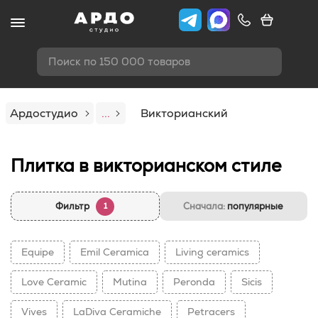
Поиск по 150 000 товаров
Ардостудио
...
Викторианский
Плитка в викторианском стиле
Фильтр
Сначала:
популярные
1
Equipe
Emil Ceramica
Living ceramics
Love Ceramic
Mutina
Peronda
Sicis
Vives
LaDiva Сeramiche
Petracers