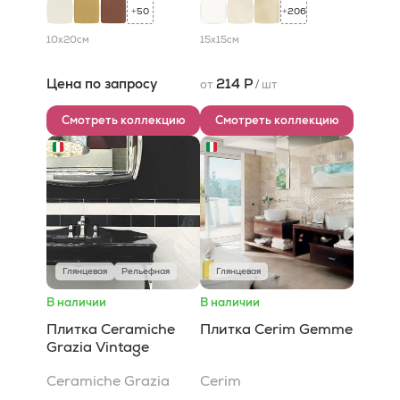
50
206
+
+
10x20
см
15x15
см
Цена по запросу
214 Р
от
/
шт
Смотреть коллекцию
Смотреть коллекцию
Глянцевая
Рельефная
Глянцевая
В наличии
В наличии
Плитка Ceramiche
Плитка Cerim Gemme
Grazia Vintage
Ceramiche Grazia
Cerim