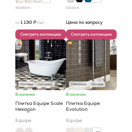
40x80
см
10x15
см
1 130 Р
Цена по запросу
от
/
шт
Смотреть коллекцию
Смотреть коллекцию
Матовая
Глянцевая
Глянцевая
Матовая
В наличии
В наличии
Плитка Equipe Scale
Плитка Equipe
Hexagon
Evolution
Equipe
Equipe