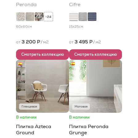
Peronda
Cifre
24
+
60x60
см
15x25
см
3 200 Р
3 495 Р
от
/
м2
от
/
м2
Смотреть коллекцию
Смотреть коллекцию
Глянцевая
Матовая
В наличии
В наличии
Плитка Azteca
Плитка Peronda
Ground
Grunge