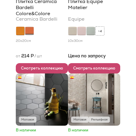
Плитка Ceramica
Плитка Equipe
Bardelli
Matelier
Colore&Colore
Ceramica Bardelli
Equipe
4
+
20x20
см
10x30
см
214 Р
Цена по запросу
от
/
шт
Смотреть коллекцию
Смотреть коллекцию
Матовая
Матовая
Рельефная
В наличии
В наличии