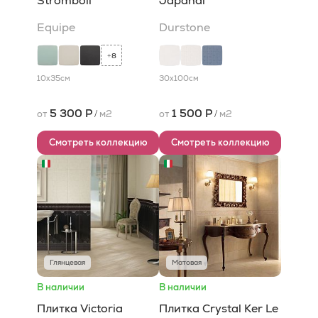
Stromboli
Japandi
Equipe
Durstone
8
+
10x35
см
30x100
см
5 300 Р
1 500 Р
от
/
м2
от
/
м2
Смотреть коллекцию
Смотреть коллекцию
Глянцевая
Матовая
В наличии
В наличии
Плитка Victoria
Плитка Crystal Ker Le