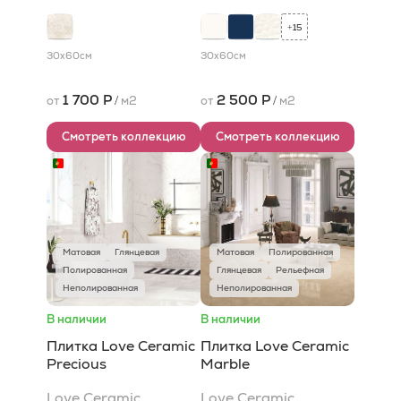
15
+
30x60
см
30x60
см
1 700 Р
2 500 Р
от
/
м2
от
/
м2
Смотреть коллекцию
Смотреть коллекцию
Матовая
Глянцевая
Матовая
Полированная
Полированная
Глянцевая
Рельефная
Неполированная
Неполированная
В наличии
В наличии
Плитка Love Ceramic
Плитка Love Ceramic
Precious
Marble
Love Ceramic
Love Ceramic