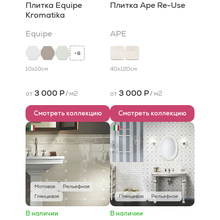
Плитка Equipe
Плитка Ape Re-Use
Kromatika
Equipe
APE
8
+
10x10
см
40x120
см
3 000 Р
3 000 Р
от
/
м2
от
/
м2
Смотреть коллекцию
Смотреть коллекцию
Матовая
Рельефная
Глянцевая
Глянцевая
Рельефная
В наличии
В наличии