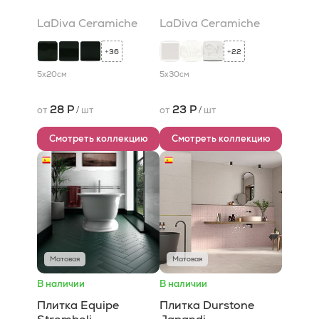
LaDiva Сeramiche
LaDiva Сeramiche
36
22
+
+
5x20
см
5x30
см
28 Р
23 Р
от
/
шт
от
/
шт
Смотреть коллекцию
Смотреть коллекцию
Матовая
Матовая
В наличии
В наличии
Плитка Equipe
Плитка Durstone