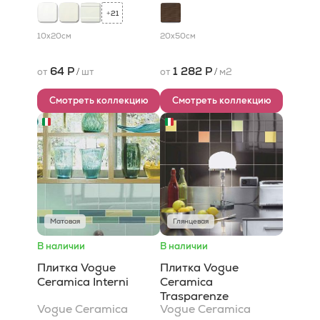
21
+
10x20
см
20x50
см
64 Р
1 282 Р
от
/
шт
от
/
м2
Смотреть коллекцию
Смотреть коллекцию
Матовая
Глянцевая
В наличии
В наличии
Плитка Vogue
Плитка Vogue
Ceramica Interni
Ceramica
Trasparenze
Vogue Ceramica
Vogue Ceramica