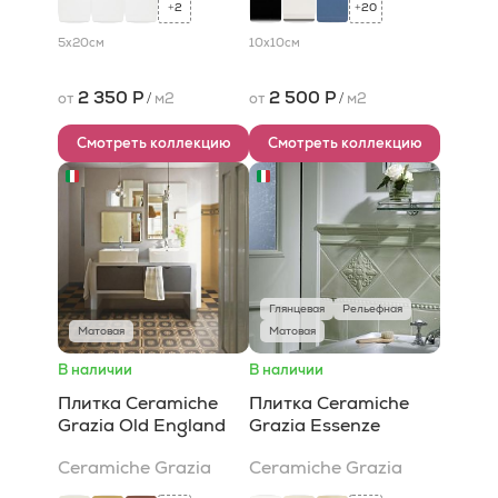
2
20
+
+
5x20
см
10x10
см
2 350 Р
2 500 Р
от
/
м2
от
/
м2
Смотреть коллекцию
Смотреть коллекцию
Глянцевая
Рельефная
Матовая
Матовая
В наличии
В наличии
Плитка Ceramiche
Плитка Ceramiche
Grazia Old England
Grazia Essenze
Ceramiche Grazia
Ceramiche Grazia