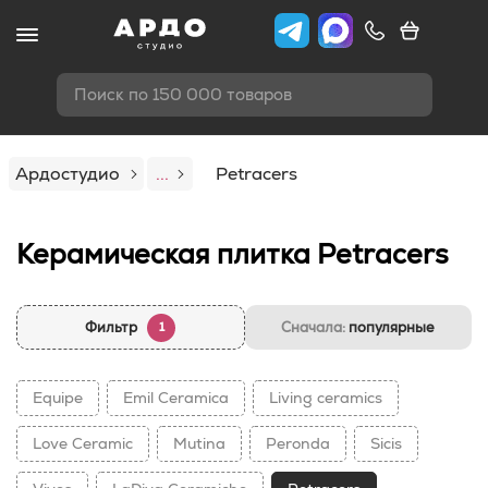
Поиск по 150 000 товаров
Ардостудио
...
Petracers
Керамическая плитка Petracers
Фильтр
Сначала:
популярные
1
Equipe
Emil Ceramica
Living ceramics
Love Ceramic
Mutina
Peronda
Sicis