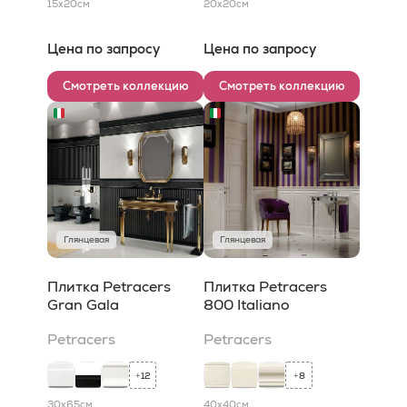
15x20
см
20x20
см
Цена по запросу
Цена по запросу
Смотреть коллекцию
Смотреть коллекцию
Глянцевая
Глянцевая
Плитка Petracers
Плитка Petracers
Gran Gala
800 Italiano
Petracers
Petracers
12
8
+
+
30x65
см
40x40
см