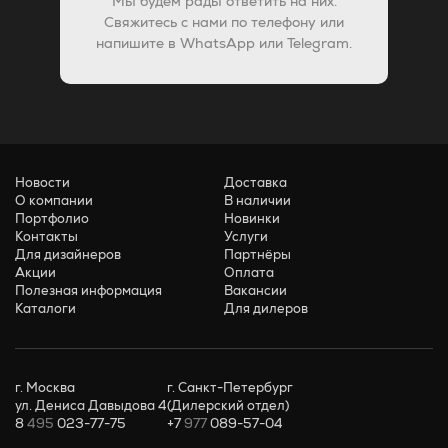
Мы будем рады ответить на них.
Свяжитесь с нами по телефону или
напишите в WhatsApp или Telegram.
Новости
Доставка
О компании
В наличии
Портфолио
Новинки
Контакты
Услуги
Для дизайнеров
Партнёры
Акции
Оплата
Полезная информация
Вакансии
Каталоги
Для дилеров
г. Москва
г. Санкт-Петербург
ул. Дениса Давыдова 4
(Дилерский отдел)
8
495
023-77-75
+7
977
089-57-04