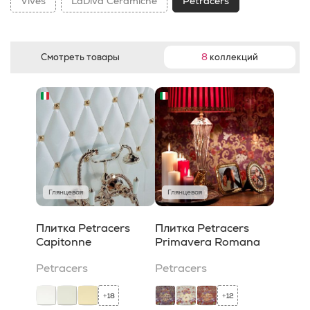
Vives
LaDiva Сeramiche
Petracers
Смотреть товары
8
коллекций
Глянцевая
Глянцевая
Плитка Petracers
Плитка Petracers
Capitonne
Primavera Romana
Petracers
Petracers
18
12
+
+