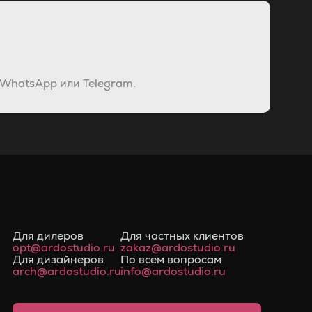
 WhatsApp или Telegram.
Для дилеров
Для частных клиентов
opt@ardostudio.ru
zakaz@ardostudio.ru
Для дизайнеров
По всем вопросам
arch@ardostudio.ru
info@ardostudio.ru