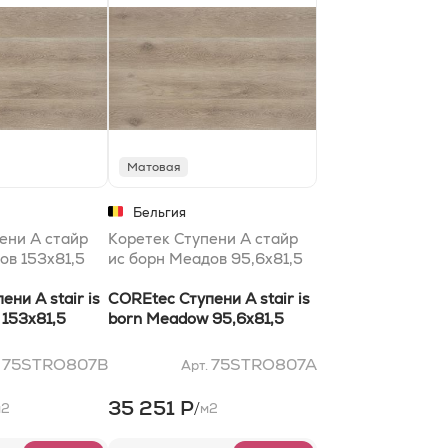
Матовая
Бельгия
ени A стайр
Коретек Ступени A стайр
ов 153x81,5
ис борн Меадов 95,6x81,5
ни A stair is
COREtec Ступени A stair is
153x81,5
born Meadow 95,6x81,5
75STRO807B
75STRO807A
.
Арт.
35 251 Р
/
м2
м2