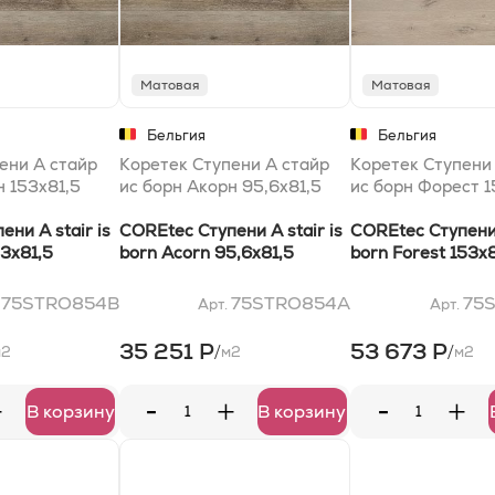
Матовая
Матовая
Бельгия
Бельгия
ени A стайр
Коретек Ступени A стайр
Коретек Ступени
н 153x81,5
ис борн Акорн 95,6x81,5
ис борн Форест 1
ни A stair is
COREtec Ступени A stair is
COREtec Ступени 
53x81,5
born Acorn 95,6x81,5
born Forest 153x8
75STRO854B
75STRO854A
75
.
Арт.
Арт.
35 251 Р
53 673 Р
/
/
м2
м2
м2
-
-
+
+
+
В корзину
В корзину