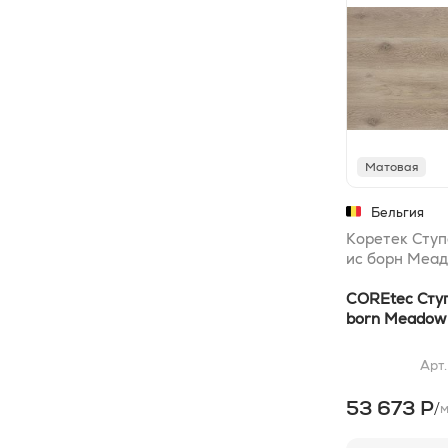
Матовая
Бельгия
Коретек Ступ
ис борн Меад
COREtec Ступе
born Meadow 
Арт
53 673 Р
/