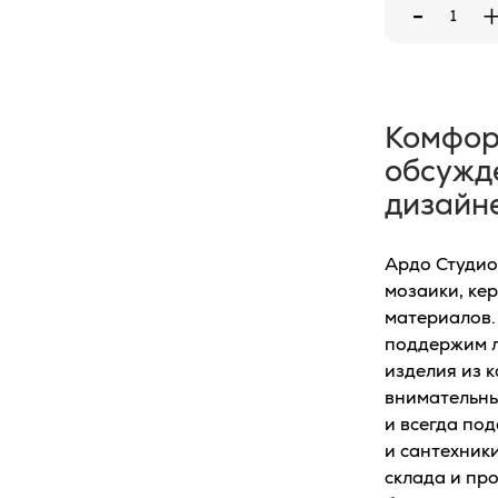
-
Комфор
обсужд
дизайн
Ардо Студио–
мозаики, ке
материалов.
поддержим л
изделия из 
внимательны
и всегда по
и сантехники
склада и пр