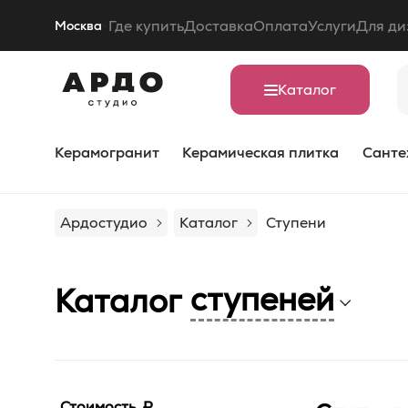
Где купить
Доставка
Оплата
Услуги
Для ди
Москва
Каталог
Керамогранит
Керамическая плитка
Санте
Ардостудио
Каталог
Ступени
ступеней
Каталог
Стоимость, ₽