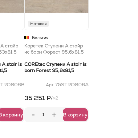
Матовая
Бельгия
 A стайр
Коретек Ступени A стайр
53x81,5
ис борн Форест 95,6x81,5
A stair is
COREtec Ступени A stair is
1,5
born Forest 95,6x81,5
STRO806B
75STRO806A
Арт.
35 251 Р
/
м2
-
+
В корзину
В корзину