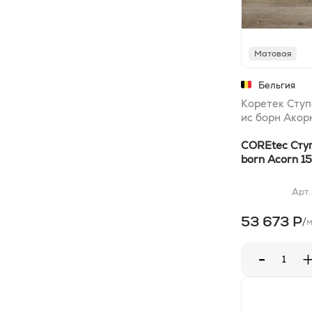
Матовая
Бельгия
Коретек Ступ
ис борн Акор
COREtec Ступе
born Acorn 1
Арт
53 673 Р
/
-