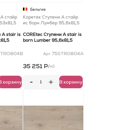
Бельгия
 A стайр
Коретек Ступени A стайр
53x81,5
ис борн Лумбер 95,6x81,5
A stair is
COREtec Ступени A stair is
81,5
born Lumber 95,6x81,5
STRO804B
75STRO804A
Арт.
35 251 Р
/
м2
-
+
В корзину
В корзину