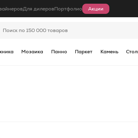
зайнеров
Для дилеров
Портфолио
Акции
хника
Мозаика
Панно
Паркет
Камень
Стол