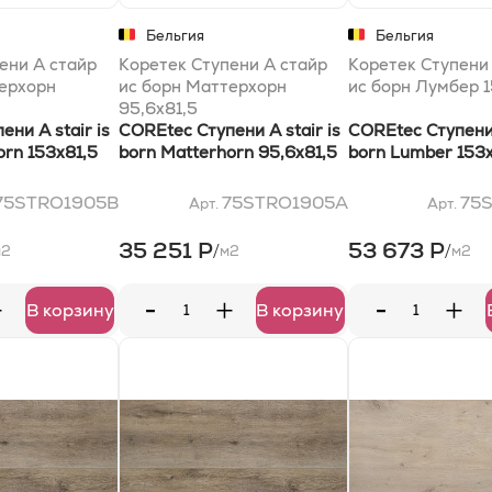
Бельгия
Бельгия
ени A стайр
Коретек Ступени A стайр
Коретек Ступени
ерхорн
ис борн Маттерхорн
ис борн Лумбер 1
95,6x81,5
ни A stair is
COREtec Ступени A stair is
COREtec Ступени 
orn 153x81,5
born Matterhorn 95,6x81,5
born Lumber 153x
75STRO1905B
75STRO1905A
75
Арт.
Арт.
35 251 Р
53 673 Р
/
/
м2
м2
м2
-
-
+
+
+
В корзину
В корзину