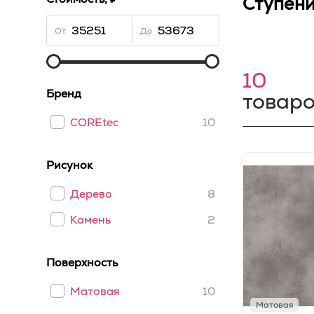
Ступен
От
До
10
Бренд
товар
COREtec
10
Рисунок
Дерево
8
Камень
2
Поверхность
Матовая
10
Матовая