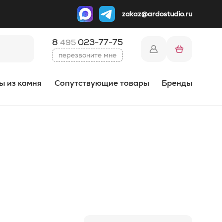
zakaz@ardostudio.ru
8
023-77-75
495
перезвоните мне
ы из камня
Сопутствующие товары
Бренды