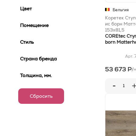
Цвет
Бельгия
Коретек Ступ
ис борн Матт
Помещение
153x81,5
COREtec Ступе
Стиль
born Matterh
Арт.
Страна бренда
53 673 Р
/
Толщина, мм.
-