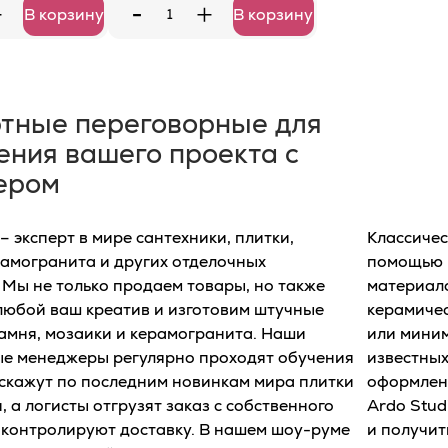
-
+
+
В корзину
В корзину
тные переговорные для
ения вашего проекта с
ером
 эксперт в мире сантехники, плитки,
Классичес
рамогранита и других отделочных
помощью 
 Мы не только продаем товары, но также
материало
юбой ваш креатив и изготовим штучные
керамичес
камня, мозаики и керамогранита. Наши
или мини
е менеджеры регулярно проходят обучения
известных
дскажут по последним новинкам мира плитки
оформлен
, а логисты отгрузят заказ с собственного
Ardo Stud
оконтролируют доставку. В нашем шоу-руме
и получит