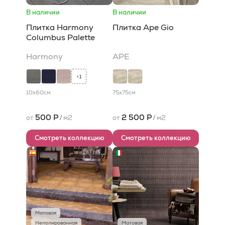
В наличии
В наличии
Плитка Harmony
Плитка Ape Gio
Columbus Palette
Harmony
APE
1
+
10x60
см
75x75
см
500 Р
2 500 Р
от
/
м2
от
/
м2
Смотреть коллекцию
Смотреть коллекцию
Матовая
Неполированная
Матовая