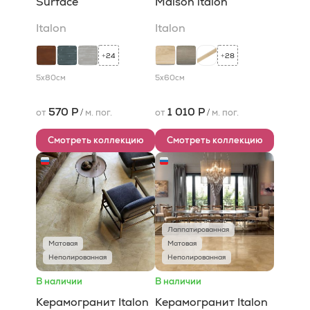
Surface
Maison italon
Italon
Italon
24
28
+
+
5x80
см
5x60
см
570 Р
1 010 Р
от
/
м. пог.
от
/
м. пог.
Смотреть коллекцию
Смотреть коллекцию
Лаппатированная
Матовая
Матовая
Неполированная
Неполированная
В наличии
В наличии
Керамогранит Italon
Керамогранит Italon