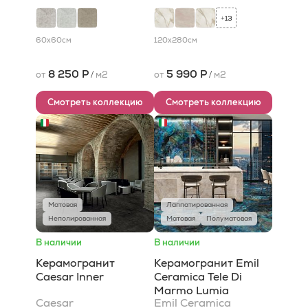
13
+
60x60
см
120x280
см
8 250 Р
5 990 Р
от
/
м2
от
/
м2
Смотреть коллекцию
Смотреть коллекцию
Матовая
Лаппатированная
Неполированная
Матовая
Полуматовая
В наличии
В наличии
Керамогранит
Керамогранит Emil
Caesar Inner
Ceramica Tele Di
Marmo Lumia
Caesar
Emil Ceramica