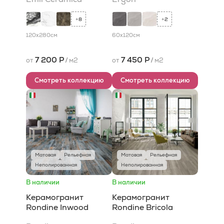
8
2
+
+
120x280
см
60x120
см
7 200 Р
7 450 Р
от
/
м2
от
/
м2
Смотреть коллекцию
Смотреть коллекцию
Матовая
Рельефная
Матовая
Рельефная
Неполированная
Неполированная
В наличии
В наличии
Керамогранит
Керамогранит
Rondine Inwood
Rondine Bricola