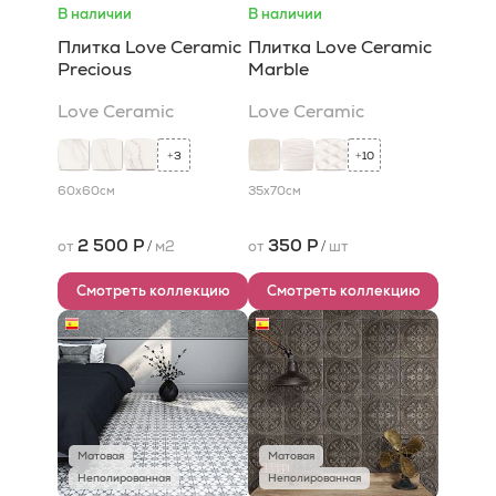
В наличии
В наличии
Плитка Love Ceramic
Плитка Love Ceramic
Precious
Marble
Love Ceramic
Love Ceramic
3
10
+
+
60x60
см
35x70
см
2 500 Р
350 Р
от
/
м2
от
/
шт
Смотреть коллекцию
Смотреть коллекцию
Матовая
Матовая
Неполированная
Неполированная