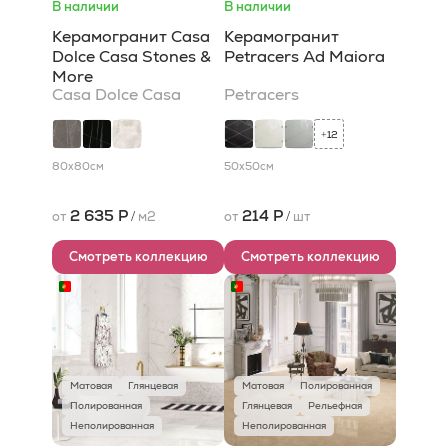
В наличии
В наличии
Керамогранит Casa
Керамогранит
Dolce Casa Stones &
Petracers Ad Maiora
More
Casa Dolce Casa
Petracers
12
+
80x80
см
50x50
см
2 635 Р
214 Р
от
/
м2
от
/
шт
Смотреть коллекцию
Смотреть коллекцию
Матовая
Глянцевая
Матовая
Полированная
Полированная
Глянцевая
Рельефная
Неполированная
Неполированная