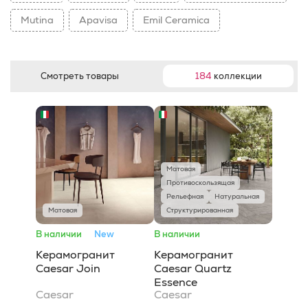
Mutina
Apavisa
Emil Ceramica
Смотреть товары
184
коллекции
Матовая
Противоскользящая
Рельефная
Натуральная
Матовая
Структурированная
В наличии
New
В наличии
Керамогранит
Керамогранит
Caesar Join
Caesar Quartz
Essence
Caesar
Caesar