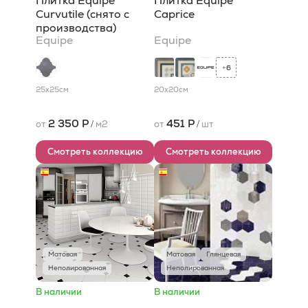
Плитка Equipe
Плитка Equipe
Curvutile (снято с
Caprice
производства)
Equipe
Equipe
6
+
25x25
см
20x20
см
2 350 Р
451 Р
от
/
м2
от
/
шт
Смотреть коллекцию
Смотреть коллекцию
Матовая
Матовая
Глянцевая
Неполированная
Неполированная
В наличии
В наличии