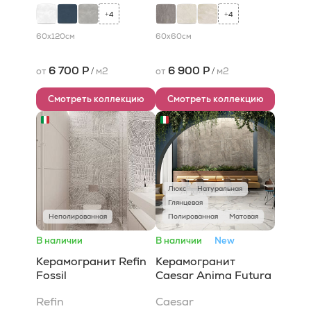
4
4
+
+
60x120
см
60x60
см
6 700 Р
6 900 Р
от
/
м2
от
/
м2
Смотреть коллекцию
Смотреть коллекцию
Люкс
Натуральная
Глянцевая
Неполированная
Полированная
Матовая
В наличии
В наличии
New
Керамогранит Refin
Керамогранит
Fossil
Caesar Anima Futura
Refin
Caesar