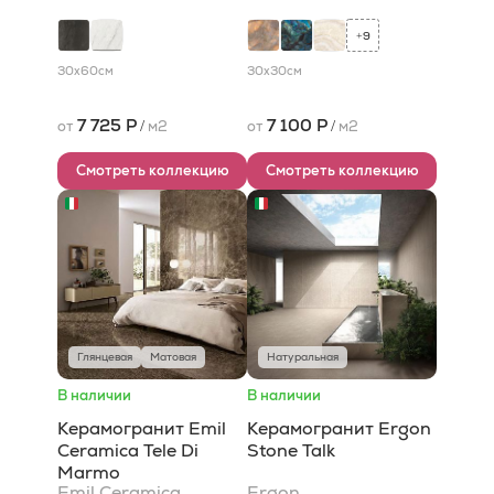
9
+
30x60
см
30x30
см
7 725 Р
7 100 Р
от
/
м2
от
/
м2
Смотреть коллекцию
Смотреть коллекцию
Глянцевая
Матовая
Натуральная
В наличии
В наличии
Керамогранит Emil
Керамогранит Ergon
Ceramica Tele Di
Stone Talk
Marmo
Emil Ceramica
Ergon