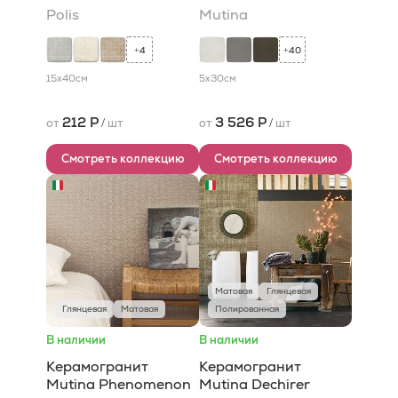
Polis
Mutina
4
40
+
+
15x40
см
5x30
см
212 Р
3 526 Р
от
/
шт
от
/
шт
Смотреть коллекцию
Смотреть коллекцию
Матовая
Глянцевая
Глянцевая
Матовая
Полированная
В наличии
В наличии
Керамогранит
Керамогранит
Mutina Phenomenon
Mutina Dechirer