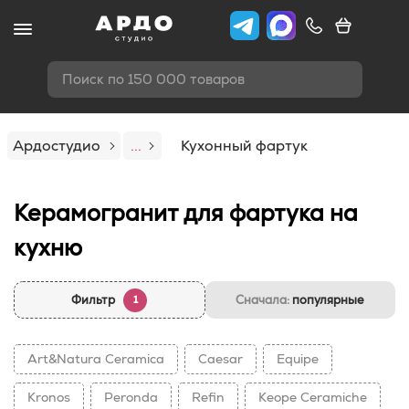
Поиск по 150 000 товаров
Ардостудио
...
Кухонный фартук
Керамогранит для фартука на
кухню
Фильтр
Сначала:
популярные
1
Art&Natura Ceramica
Caesar
Equipe
Kronos
Peronda
Refin
Keope Ceramiche