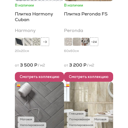
В наличии
В наличии
Плитка Harmony
Плитка Peronda FS
Cuban
Harmony
Peronda
3
24
+
+
20x20
см
60x60
см
3 500 Р
3 200 Р
от
/
м2
от
/
м2
Смотреть коллекцию
Смотреть коллекцию
Глянцевая
Матовая
Полированная
Матовая
Неполированная
Неполированная