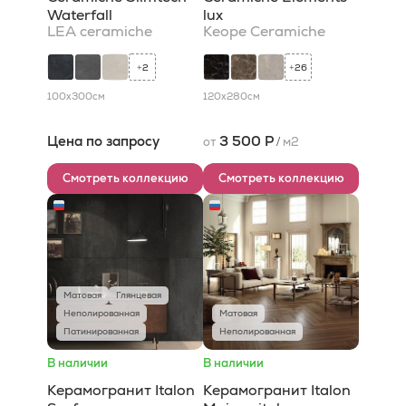
Waterfall
lux
LEA ceramiche
Keope Ceramiche
2
26
+
+
100x300
см
120x280
см
Цена по запросу
3 500 Р
от
/
м2
Смотреть коллекцию
Смотреть коллекцию
Матовая
Глянцевая
Неполированная
Матовая
Патинированная
Неполированная
В наличии
В наличии
Керамогранит Italon
Керамогранит Italon