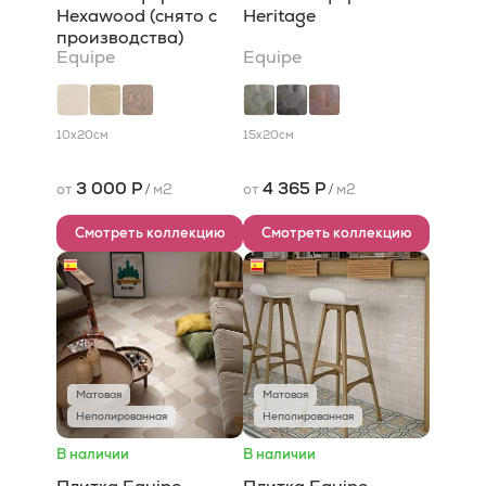
Hexawood (снято с
Heritage
производства)
Equipe
Equipe
10x20
см
15x20
см
3 000 Р
4 365 Р
от
/
м2
от
/
м2
Смотреть коллекцию
Смотреть коллекцию
Матовая
Матовая
Неполированная
Неполированная
В наличии
В наличии