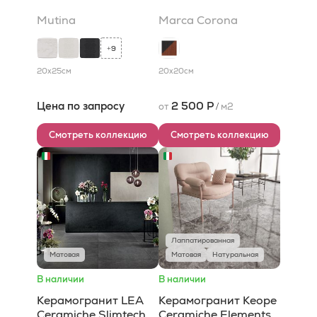
Mutina
Marca Corona
9
+
20x25
см
20x20
см
Цена по запросу
2 500 Р
от
/
м2
Смотреть коллекцию
Смотреть коллекцию
Лаппатированная
Матовая
Матовая
Натуральная
В наличии
В наличии
Керамогранит LEA
Керамогранит Keope
Ceramiche Slimtech
Ceramiche Elements