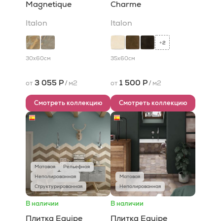
Magnetique
Charme
Italon
Italon
2
+
30x60
см
35x60
см
3 055 Р
1 500 Р
от
/
м2
от
/
м2
Смотреть коллекцию
Смотреть коллекцию
Матовая
Рельефная
Неполированная
Матовая
Структурированная
Неполированная
В наличии
В наличии
Плитка Equipe
Плитка Equipe