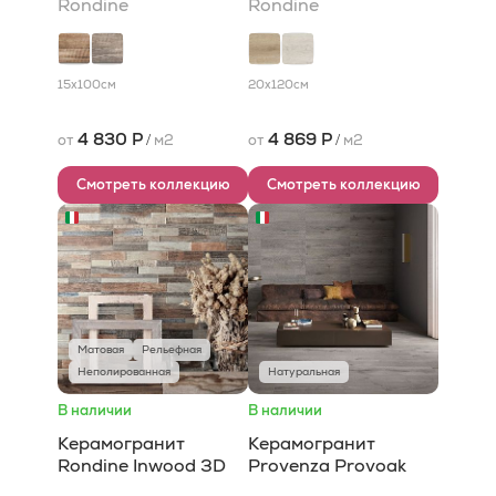
Rondine
Rondine
15x100
см
20x120
см
4 830 Р
4 869 Р
от
/
м2
от
/
м2
Смотреть коллекцию
Смотреть коллекцию
Матовая
Рельефная
Неполированная
Натуральная
В наличии
В наличии
Керамогранит
Керамогранит
Rondine Inwood 3D
Provenza Provoak