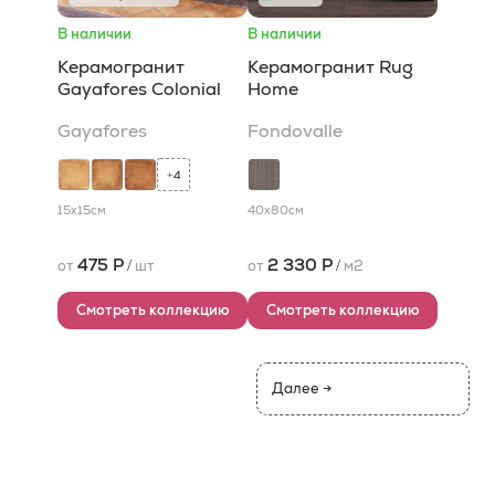
В наличии
В наличии
Керамогранит
Керамогранит Rug
Gayafores Colonial
Home
Gayafores
Fondovalle
4
+
15x15
см
40x80
см
475 Р
2 330 Р
от
/
шт
от
/
м2
Смотреть коллекцию
Смотреть коллекцию
Далее →