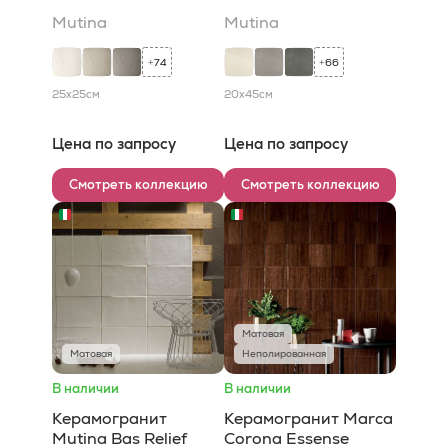
Mutina
Mutina
74
66
+
+
25x25
см
20x45
см
Цена по запросу
Цена по запросу
Смотреть коллекцию
Смотреть коллекцию
Матовая
Матовая
Неполированная
В наличии
В наличии
Керамогранит
Керамогранит Marca
Mutina Bas Relief
Corona Essense