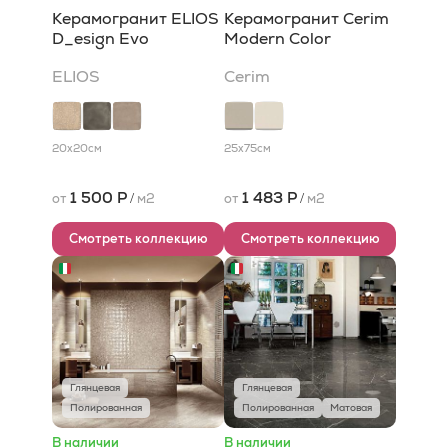
Керамогранит ELIOS
Керамогранит Cerim
D_esign Evo
Modern Color
ELIOS
Cerim
20x20
см
25x75
см
1 500 Р
1 483 Р
от
/
м2
от
/
м2
Смотреть коллекцию
Смотреть коллекцию
Глянцевая
Глянцевая
Полированная
Полированная
Матовая
В наличии
В наличии