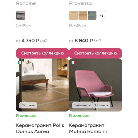
Rondine
Provenza
1
+
15x60
см
20x120
см
4 750 Р
6 940 Р
от
/
м2
от
/
м2
Смотреть коллекцию
Смотреть коллекцию
Матовая
Глянцевая
Матовая
В наличии
В наличии
Керамогранит Polis
Керамогранит
Domus Aurea
Mutina Rombini