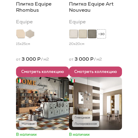
Плитка Equipe
Плитка Equipe Art
Rhombus
Nouveau
Equipe
Equipe
30
+
15x25
см
20x20
см
3 000 Р
3 000 Р
от
/
м2
от
/
м2
Смотреть коллекцию
Смотреть коллекцию
Глянцевая
Матовая
Полированная
В наличии
В наличии