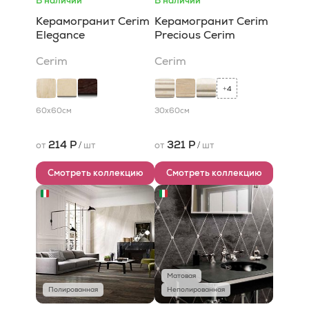
В наличии
В наличии
Керамогранит Cerim
Керамогранит Cerim
Elegance
Precious Cerim
Cerim
Cerim
4
+
60x60
см
30x60
см
214 Р
321 Р
от
/
шт
от
/
шт
Смотреть коллекцию
Смотреть коллекцию
Матовая
Полированная
Неполированная