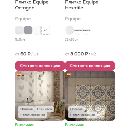
Плитка Equipe
Плитка Equipe
Octagon
Hexatile
Equipe
Equipe
4
+
5x5
см
15x20
см
60 Р
3 000 Р
от
/
шт
от
/
м2
Смотреть коллекцию
Смотреть коллекцию
Матовая
Глянцевая
Матовая
Неполированная
Неполированная
В наличии
В наличии