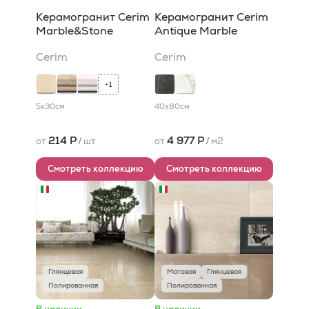
Керамогранит Cerim
Керамогранит Cerim
Marble&Stone
Antique Marble
Cerim
Cerim
1
+
5x30
см
40x80
см
214 Р
4 977 Р
от
/
шт
от
/
м2
Смотреть коллекцию
Смотреть коллекцию
Глянцевая
Матовая
Глянцевая
Полированная
Полированная