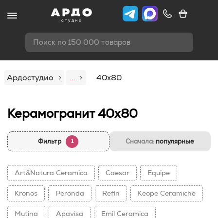
Поиск по 150 000 товаров
Ардостудио
...
40x80
Керамогранит 40х80
Фильтр
Сначала:
популярные
1
Art&Natura Ceramica
Caesar
Equipe
Kronos
Peronda
Refin
Keope Ceramiche
Mutina
Apavisa
Emil Ceramica