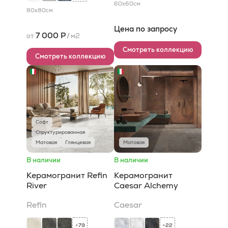
60x60
см
80x80
см
Цена по запросу
7 000 Р
от
/
м2
Смотреть коллекцию
Смотреть коллекцию
Софт
Структурированная
Матовая
Глянцевая
Матовая
В наличии
В наличии
Керамогранит Refin
Керамогранит
River
Caesar Alchemy
Refin
Caesar
79
22
+
+