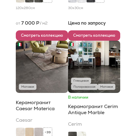
120x280
см
30x30
см
7 000 Р
Цена по запросу
от
/
м2
Смотреть коллекцию
Смотреть коллекцию
Глянцевая
Матовая
Полированная
Матовая
В наличии
Керамогранит
Керамогранит Cerim
Caesar Materica
Antique Marble
Caesar
Cerim
39
+