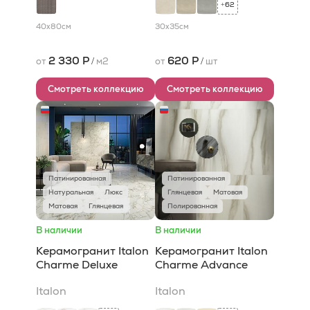
62
+
40x80
см
30x35
см
2 330 Р
620 Р
от
/
м2
от
/
шт
Смотреть коллекцию
Смотреть коллекцию
Патинированная
Патинированная
Натуральная
Люкс
Глянцевая
Матовая
Матовая
Глянцевая
Полированная
В наличии
В наличии
Керамогранит Italon
Керамогранит Italon
Charme Deluxe
Charme Advance
Italon
Italon