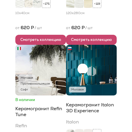
175
119
+
+
10x40
см
120x280
см
620 Р
620 Р
от
/
шт
от
/
шт
Смотреть коллекцию
Смотреть коллекцию
Матовая
Противоскользящая
Софт
Матовая
В наличии
Керамогранит Italon
Керамогранит Refin
3D Experience
Tune
Italon
Refin