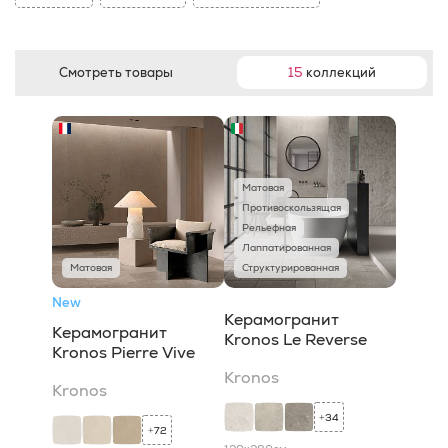
Смотреть товары
15
коллекций
Матовая
Противоскользящая
Рельефная
Лаппатированная
Матовая
Структурированная
New
Керамогранит
Керамогранит
Kronos Le Reverse
Kronos Pierre Vive
Kronos
Kronos
34
+
72
+