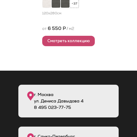
37
+
120x280
см
6 550 Р
от
/
м2
Смотреть коллекцию
г. Москва
ул. Дениса Давыдова 4
8
495
023-77-75
г. Санкт-Петербург