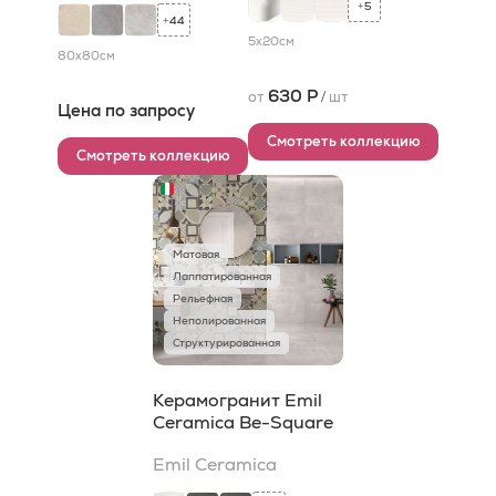
5
+
44
+
5x20
см
80x80
см
630 Р
от
/
шт
Цена по запросу
Смотреть коллекцию
Смотреть коллекцию
Матовая
Лаппатированная
Рельефная
Неполированная
Структурированная
Керамогранит Emil
Ceramica Be-Square
Emil Ceramica