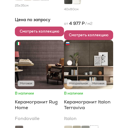
25x35
см
40x80
см
Цена по запросу
4 977 Р
от
/
м2
Смотреть коллекцию
Смотреть коллекцию
Матовая
Натуральная
Матовая
В наличии
В наличии
Керамогранит Rug
Керамогранит Italon
Home
Terraviva
Fondovalle
Italon