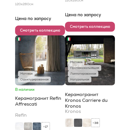
120x280
см
120x280
см
Цена по запросу
Цена по запросу
Смотреть коллекцию
Смотреть коллекцию
Матовая
Противоскользящая
Матовая
Лаппатированная
Структурированная
Натуральная
В наличии
Керамогранит
Керамогранит Refin
Kronos Carriere du
Affrescati
Kronos
Kronos
Refin
38
+
17
+