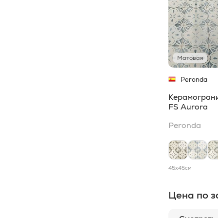
5x30
5
Tagina
0
90x180
5
WOW
0
100x300
4
Матовая
10x40
4
Peronda
20x160
4
Керамогран
20x30
4
FS Aurora
20x60
4
Peronda
25x160
4
50x50
4
45x45
см
5x40
4
60x90
4
Цена по з
10x25
3