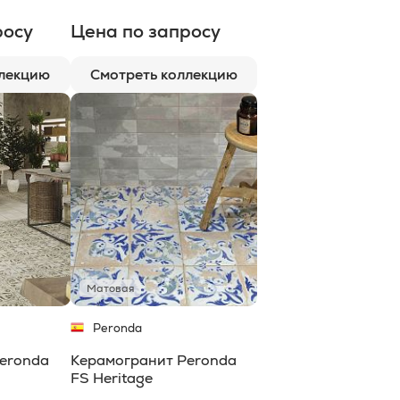
росу
Цена по запросу
ллекцию
Смотреть коллекцию
Матовая
Peronda
eronda
Керамогранит Peronda
FS Heritage