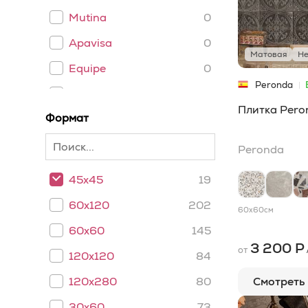
Mutina
0
Apavisa
0
Матовая
Не
Equipe
0
Peronda
Caesar
0
Плитка Pero
Формат
Emil Ceramica
0
Casalgrande
Peronda
1
Padana
45x45
19
Keope Ceramiche
0
60x120
202
60x60
см
Kronos
0
60x60
145
Living ceramics
0
3 200 Р
от
120x120
84
ART NATURA
0
Ceramica
Смотреть
120x280
80
Inalco
0
30x60
73