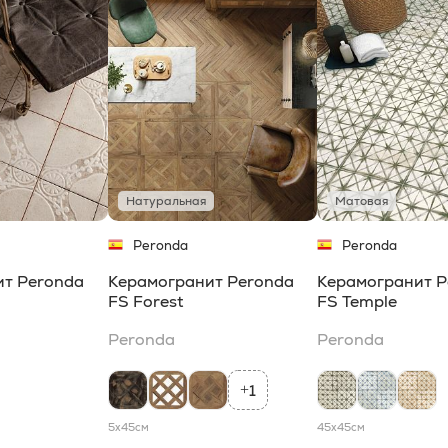
Натуральная
Матовая
Peronda
Peronda
ит Peronda
Керамогранит Peronda
Керамогранит P
FS Forest
FS Temple
Peronda
Peronda
1
+
5x45
см
45x45
см