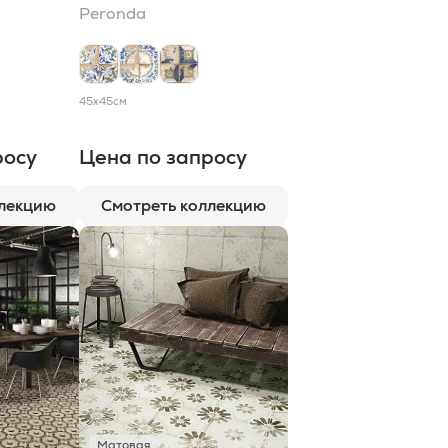
Peronda
45x45
см
росу
Цена по запросу
ллекцию
Смотреть коллекцию
Матовая