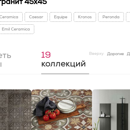
гранит 45х45
Ceramica
Caesar
Equipe
Kronos
Peronda
Emil Ceramica
19
еть
Вверху:
Дорогие
Д
коллекций
ы