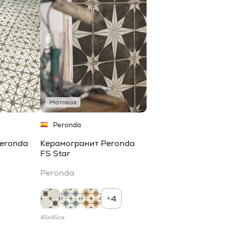
Матовая
Peronda
eronda
Керамогранит Peronda
FS Star
Peronda
4
+
45x45
см