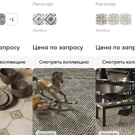
Peronda
Peronda
1
+
45x45
см
45x45
см
апросу
Цена по запросу
Цена по зап
 коллекцию
Смотреть коллекцию
Смотреть ко
Матовая
Матовая