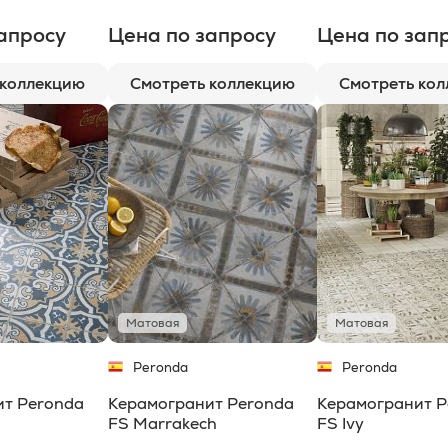
апросу
Цена по запросу
Цена по зап
 коллекцию
Смотреть коллекцию
Смотреть ко
Матовая
Матовая
Peronda
Peronda
ит Peronda
Керамогранит Peronda
Керамогранит P
FS Marrakech
FS Ivy