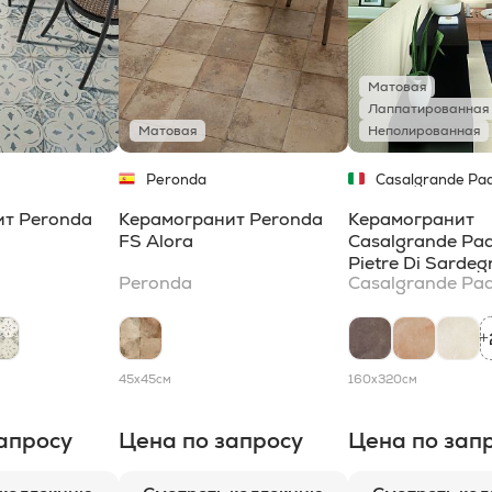
Матовая
Лаппатированная
Матовая
Неполированная
Peronda
Casalgrande Pa
ит Peronda
Керамогранит Peronda
Керамогранит
FS Alora
Casalgrande Pa
Pietre Di Sardeg
Peronda
Casalgrande Pa
+
45x45
см
160x320
см
апросу
Цена по запросу
Цена по зап