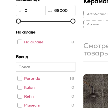
Керамо
От
До
Art&Natura 
Apavisa
На складе
На складе
8
Смотр
товар
Бренд
Peronda
16
Italon
0
Refin
0
Museum
0