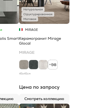
Натуральная
Структурированная
Матовая
ии
MIRAGE
lis Smart
Керамогранит Mirage
Glocal
MIRAGE
98
+
45x45
см
Цена по запросу
ллекцию
Смотреть коллекцию