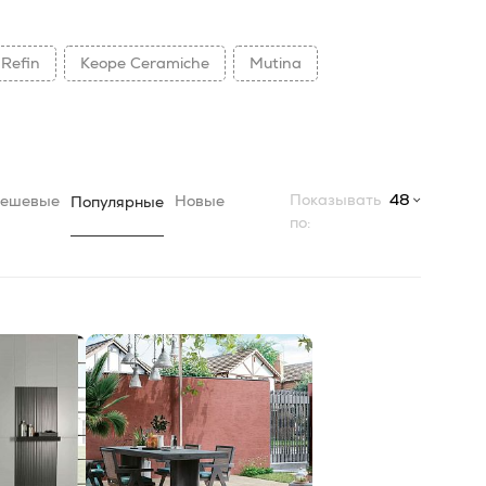
Refin
Keope Ceramiche
Mutina
Показывать
48
ешевые
Новые
Популярные
по: