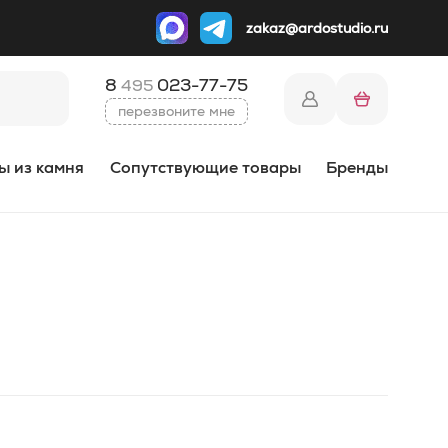
zakaz@ardostudio.ru
8
023-77-75
495
перезвоните мне
ы из камня
Сопутствующие товары
Бренды