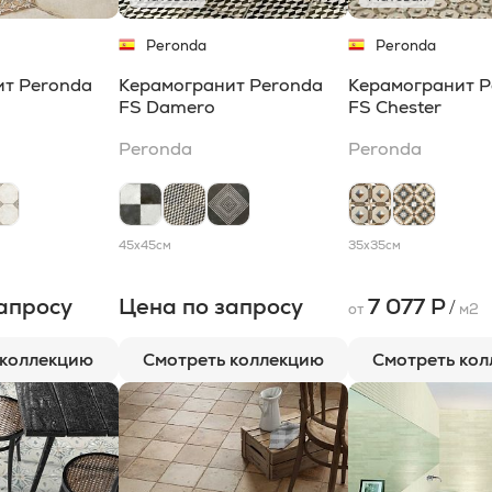
Peronda
Peronda
ит Peronda
Керамогранит Peronda
Керамогранит P
FS Damero
FS Chester
Peronda
Peronda
45x45
см
35x35
см
апросу
Цена по запросу
7 077 Р
/
от
м2
 коллекцию
Смотреть коллекцию
Смотреть ко