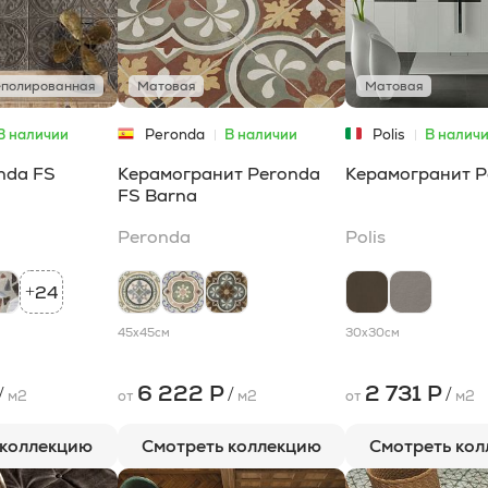
полированная
Матовая
Матовая
В наличии
Peronda
В наличии
Polis
В налич
nda FS
Керамогранит Peronda
Керамогранит Po
FS Barna
Peronda
Polis
24
+
45x45
см
30x30
см
6 222 Р
2 731 Р
/
/
/
м2
от
м2
от
м2
 коллекцию
Смотреть коллекцию
Смотреть ко