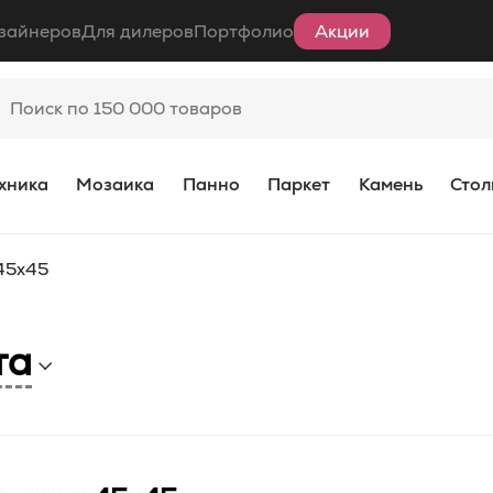
зайнеров
Для дилеров
Портфолио
Акции
хника
Мозаика
Панно
Паркет
Камень
Стол
45x45
та