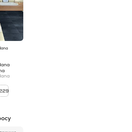
dana
dana
na
dana
229
росу