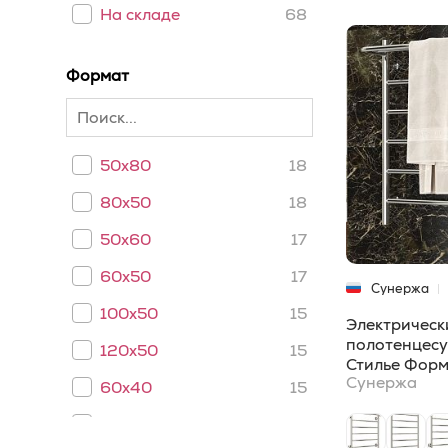
Отопительный
На складе
68
1
радиатор
Формат
50x80
18
80x50
18
50x60
17
60x50
17
Сунержа
100x50
15
Электрическ
полотенцес
120x50
15
Стилье Форм
Сунержа
60x40
15
40x100
11