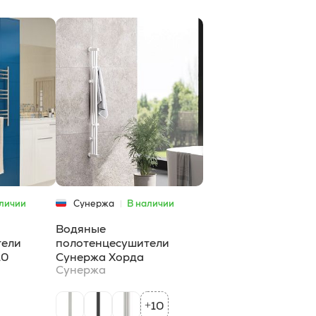
личии
Сунержа
В наличии
Водяные
тели
полотенцесушители
10
Сунержа Хорда
Сунержа
10
+