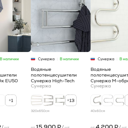
В наличии
Сунержа
В наличии
Сунержа
В на
Водяные
Водяные
ушители
полотенцесушители
полотенцесуши
йк EU50
Сунержа High-Tech
Сунержа М-обр
Сунержа
Сунержа
1
13
+
+
320x650
см
40x60
см
Р
15 900 Р
4 200 Р
/
/
/
шт
от
шт
от
шт