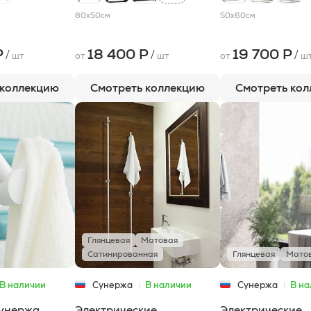
80x50
см
50x60
см
Р
18 400 Р
19 700 Р
/
/
/
шт
от
шт
от
ш
 коллекцию
Смотреть коллекцию
Смотреть ко
Глянцевая
Матовая
Сатинированная
Глянцевая
Мато
В наличии
Сунержа
В наличии
Сунержа
В на
Сунержа
Электрические
Электрические