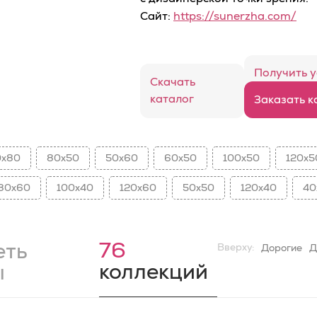
Сайт:
https://sunerzha.com/
Получить у
Скачать
каталог
Заказать к
0x80
80x50
50x60
60x50
100x50
120x5
80x60
100x40
120x60
50x50
120x40
40
76
еть
Вверху:
Дорогие
Д
коллекций
ы