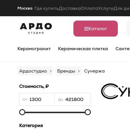
Где купить
Доставка
Оплата
Услуги
Для ди
Москва
Каталог
Керамогранит
Керамическая плитка
Санте
Ардостудио
Бренды
Сунержа
Стоимость, ₽
От
До
Категория