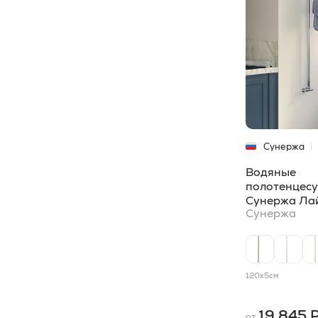
150x15,9
1
150x8,5
1
160x12,5
1
165x2,5
1
180x8,5
1
190x60
1
Сунержа
320x1000
1
Водяные
320x650
1
полотенцес
Сунержа Ла
50x65
1
Сунержа
530x530
1
567x535
1
120x5
см
60x110
1
19 845 
60x16,6
1
от