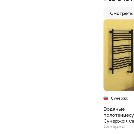
60x19,5
1
Смотреть
60x90
1
660x400
1
66x40
1
69x30
1
773x535
1
960x400
1
96x40
1
97,8x53,5
1
Сунержа
Водяные
978x535
1
полотенцес
Сунержа Фл
Сунержа