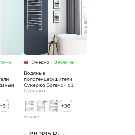
личии
Сунержа
В наличии
Водяные
тели
полотенцесушители
азный
Сунержа Богема+ с 1
Сунержа
полкой
9
36
+
+
80x40
см
28 385 Р
/
от
шт