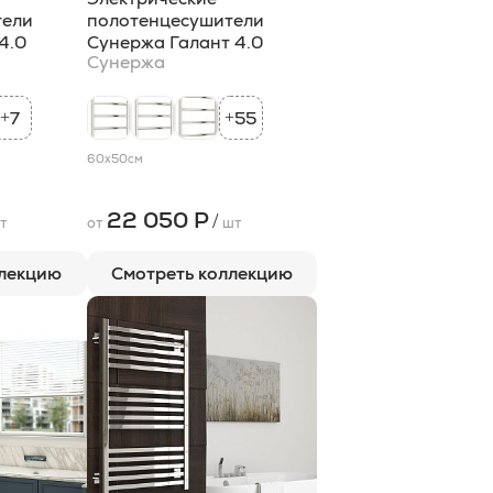
тели
полотенцесушители
4.0
Сунержа Галант 4.0
Сунержа
7
55
+
+
60x50
см
22 050 Р
/
т
от
шт
ллекцию
Смотреть коллекцию