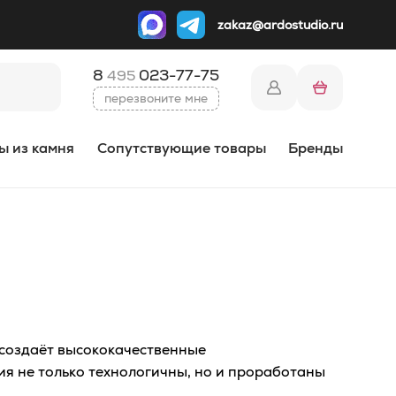
zakaz@ardostudio.ru
8
023-77-75
495
перезвоните мне
ы из камня
Сопутствующие товары
Бренды
 создаёт высококачественные
ия не только технологичны, но и проработаны