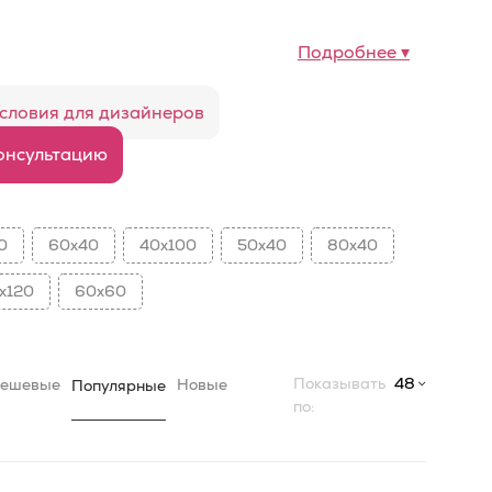
Подробнее ▾
словия для дизайнеров
онсультацию
0
60x40
40x100
50x40
80x40
x120
60x60
Показывать
48
ешевые
Новые
Популярные
по: