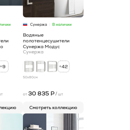
личии
Сунержа
В наличии
Водяные
тели
полотенцесушители
ко
Сунержа Модус
Сунержа
9
42
+
+
50x80
см
30 835 Р
/
т
от
шт
ллекцию
Смотреть коллекцию