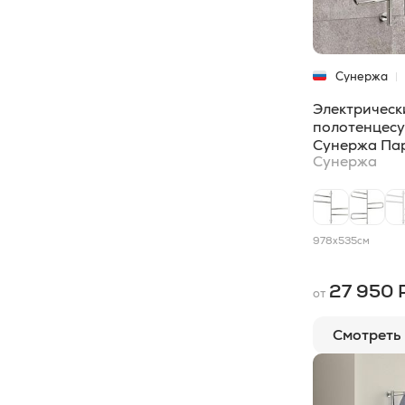
77,3x53,5
2
86x50
2
100x15
1
Сунержа
105x30
1
Электрическ
полотенцес
105x50
1
Сунержа Пар
Сунержа
120x10
1
120x10,6
1
120x15,9
1
978x535
см
120x16,6
1
27 950 
от
120x19,5
1
Смотреть
120x5
1
120x8
1