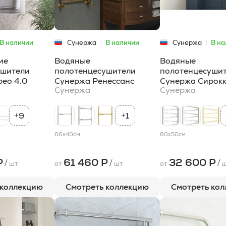
В наличии
Сунержа
В наличии
Сунержа
В на
ие
Водяные
Водяные
ушители
полотенцесушители
полотенцесуши
ео 4.0
Сунержа Ренессанс
Сунержа Сирок
Сунержа
Сунержа
9
1
+
+
66x40
см
80x50
см
Р
61 460 Р
32 600 Р
/
/
/
шт
от
шт
от
ш
 коллекцию
Смотреть коллекцию
Смотреть ко