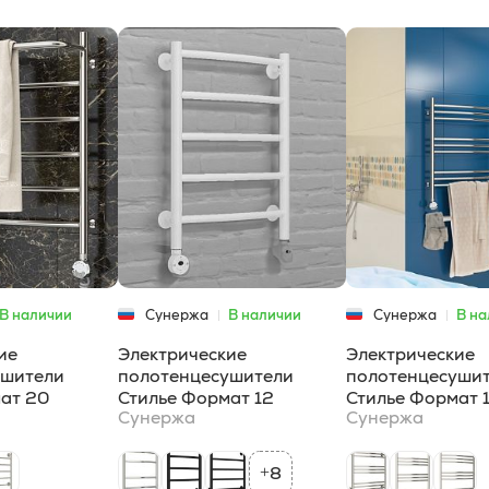
В наличии
Сунержа
В наличии
Сунержа
В на
ие
Электрические
Электрические
ушители
полотенцесушители
полотенцесуши
ат 20
Стилье Формат 12
Стилье Формат 
Сунержа
Сунержа
8
+