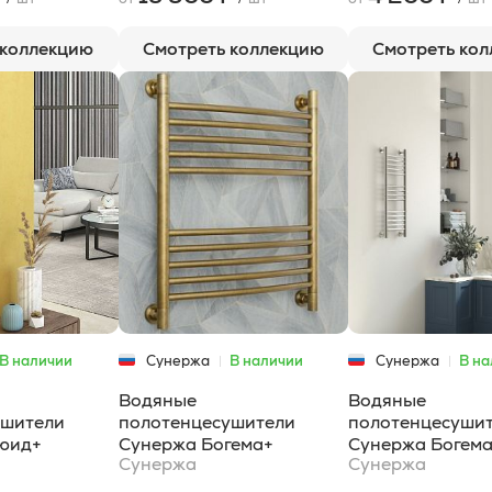
 коллекцию
Смотреть коллекцию
Смотреть ко
В наличии
Сунержа
В наличии
Сунержа
В на
Водяные
Водяные
ушители
полотенцесушители
полотенцесуши
юид+
Сунержа Богема+
Сунержа Богема
Сунержа
Сунержа
выгнутая