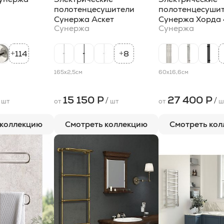
полотенцесушители
полотенцесуши
Сунержа Аскет
Сунержа Хорда 
Сунержа
Сунержа
114
8
+
+
165x2,5
см
60x16,6
см
15 150 Р
27 400 Р
/
/
шт
от
шт
от
ш
 коллекцию
Смотреть коллекцию
Смотреть ко