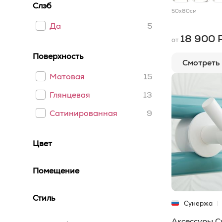
Слэб
50x40
9
50x80
см
80x40
9
Да
5
18 900 
от
40x60
8
Поверхность
80x60
7
Смотреть
Матовая
15
100x40
6
Глянцевая
13
120x60
6
Сатинированная
9
50x50
6
120x40
5
Цвет
40x120
5
Помещение
60x60
5
120x30
3
Стиль
Сунержа
60x120
3
Аксессуры 