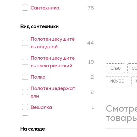
Сантехника
76
Вид сантехники
Полотенцесушите
44
ль водяной
Полотенцесушите
19
ль электрический
Слэб
5
Полка
2
40x60
Полотенцедержат
2
ели
Смотр
Вешалка
1
товар
Держатели
1
На складе
Крючки
1