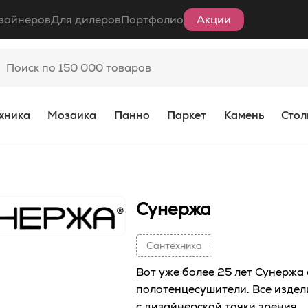
зайнеров
Для дилеров
Портфолио
Акции
хника
Мозаика
Панно
Паркет
Камень
Стол
Сунержа
Сантехника
Вот уже более 25 лет Сунержа
полотенцесушители. Все издел
с дизайнерской точки зрения.