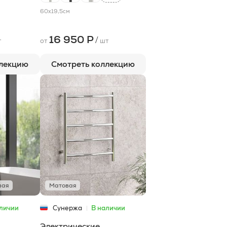
60x19,5
см
16 950 Р
/
т
от
шт
ллекцию
Смотреть коллекцию
вая
Матовая
личии
Сунержа
В наличии
Электрические