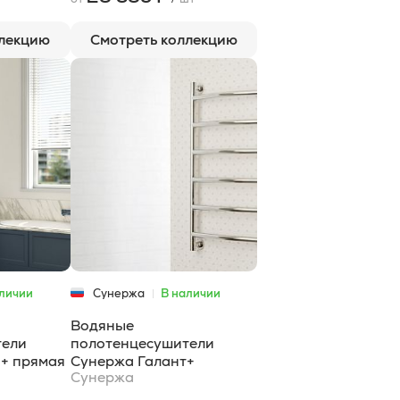
ллекцию
Смотреть коллекцию
личии
Сунержа
В наличии
Водяные
тели
полотенцесушители
+ прямая
Сунержа Галант+
Сунержа