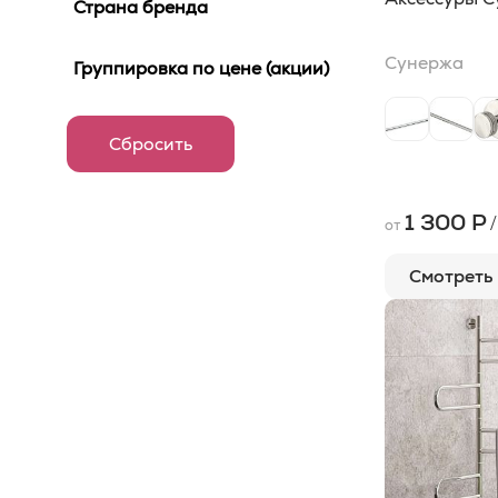
Страна бренда
80x30
3
100x2,1
2
Сунержа
Группировка по цене (акции)
100x30
2
100x60
2
120x15
2
120x8,5
2
1 300 Р
/
от
126x50
2
Смотреть
150x10,6
2
50x2,1
2
50x30
2
56,7x53,5
2
60x30
2