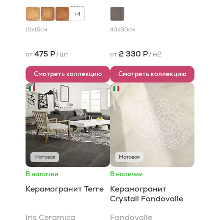
4
+
15x15
см
40x80
см
475 Р
2 330 Р
от
/
шт
от
/
м2
Смотреть коллекцию
Смотреть коллекцию
Матовая
Матовая
В наличии
В наличии
Керамогранит Terre
Керамогранит
Crystall Fondovalle
Iris Ceramica
Fondovalle