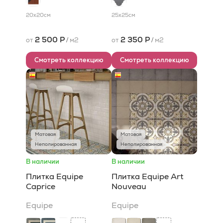
20x20
см
25x25
см
2 500 Р
2 350 Р
от
/
м2
от
/
м2
Смотреть коллекцию
Смотреть коллекцию
Матовая
Матовая
Неполированная
Неполированная
В наличии
В наличии
Плитка Equipe
Плитка Equipe Art
Caprice
Nouveau
Equipe
Equipe