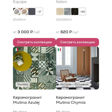
Equipe
Italon
17
161
+
+
20x20
см
120x280
см
3 000 Р
620 Р
от
/
м2
от
/
шт
Смотреть коллекцию
Смотреть коллекцию
Матовая
Матовая
Рельефная
Керамогранит
Керамогранит
Mutina Azulej
Mutina Chymia
Mutina
Mutina