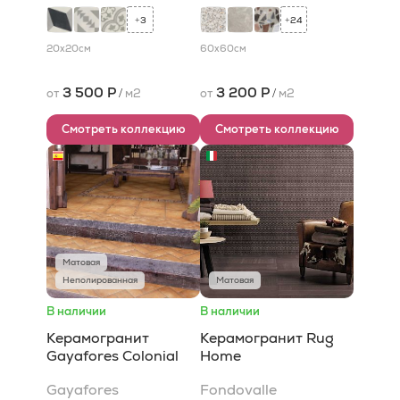
3
24
+
+
20x20
см
60x60
см
3 500 Р
3 200 Р
от
/
м2
от
/
м2
Смотреть коллекцию
Смотреть коллекцию
Матовая
Неполированная
Матовая
В наличии
В наличии
Керамогранит
Керамогранит Rug
Gayafores Colonial
Home
Gayafores
Fondovalle