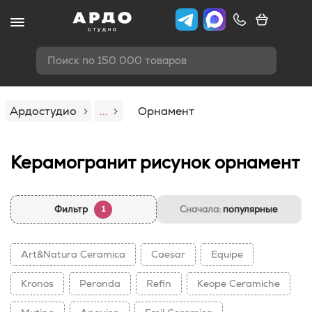
Поиск по 150 000 товаров
Ардостудио
...
Орнамент
Керамогранит рисунок орнамент
Фильтр
Сначала:
популярные
1
Art&Natura Ceramica
Caesar
Equipe
Kronos
Peronda
Refin
Keope Ceramiche