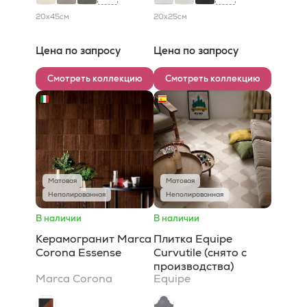
20x45
см
20x25
см
Цена по запросу
Цена по запросу
Смотреть коллекцию
Смотреть коллекцию
Матовая
Матовая
Неполированная
Неполированная
В наличии
В наличии
Керамогранит Marca
Плитка Equipe
Corona Essense
Curvutile (снято с
производства)
Marca Corona
Equipe