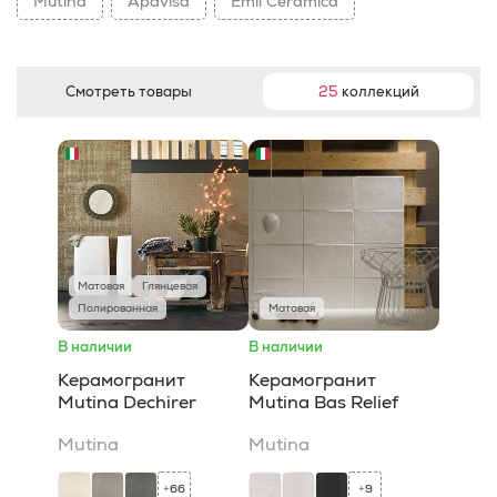
Mutina
Apavisa
Emil Ceramica
Смотреть товары
25
коллекций
Матовая
Глянцевая
Полированная
Матовая
В наличии
В наличии
Керамогранит
Керамогранит
Mutina Dechirer
Mutina Bas Relief
Mutina
Mutina
66
9
+
+