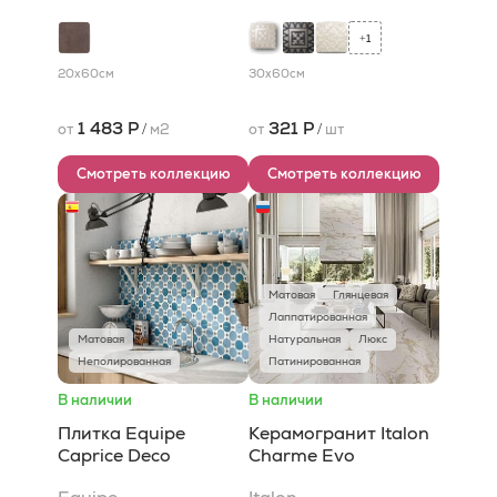
1
+
20x60
см
30x60
см
1 483 Р
321 Р
от
/
м2
от
/
шт
Смотреть коллекцию
Смотреть коллекцию
Матовая
Глянцевая
Лаппатированная
Матовая
Натуральная
Люкс
Неполированная
Патинированная
В наличии
В наличии
Плитка Equipe
Керамогранит Italon
Caprice Deco
Charme Evo