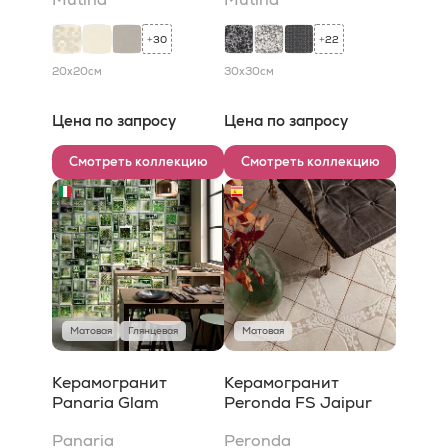
30
22
+
+
20x20
см
30x30
см
Цена по запросу
Цена по запросу
Смотреть коллекцию
Смотреть коллекцию
Матовая
Глянцевая
Матовая
Керамогранит
Керамогранит
Panaria Glam
Peronda FS Jaipur
Panaria
Peronda