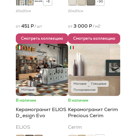
6
30
+
+
20x20
см
20x20
см
451 Р
3 000 Р
от
/
шт
от
/
м2
Смотреть коллекцию
Смотреть коллекцию
Матовая
Глянцевая
Матовая
Полированная
В наличии
В наличии
Керамогранит ELIOS
Керамогранит Cerim
D_esign Evo
Precious Cerim
ELIOS
Cerim