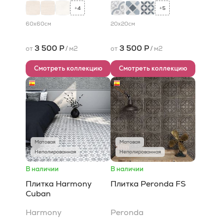
4
5
+
+
60x60
см
20x20
см
3 500 Р
3 500 Р
от
/
м2
от
/
м2
Смотреть коллекцию
Смотреть коллекцию
Матовая
Матовая
Неполированная
Неполированная
В наличии
В наличии
Плитка Harmony
Плитка Peronda FS
Cuban
Harmony
Peronda