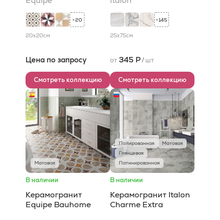
Equipe
Italon
20
145
+
+
20x20
см
25x75
см
Цена по запросу
345 Р
от
/
шт
Смотреть коллекцию
Смотреть коллекцию
Полированная
Матовая
Глянцевая
Матовая
Патинированная
В наличии
В наличии
Керамогранит
Керамогранит Italon
Equipe Bauhome
Charme Extra