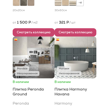
4
+
20x20
см
30x60
см
1 500 Р
321 Р
от
/
м2
от
/
шт
Смотреть коллекцию
Смотреть коллекцию
Матовая
Матовая
Неполированная
Неполированная
В наличии
В наличии
Плитка Peronda
Плитка Harmony
Ground
Havana
Peronda
Harmony