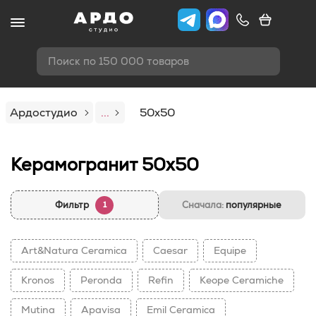
Поиск по 150 000 товаров
Ардостудио
...
50x50
Керамогранит 50x50
Фильтр
Сначала:
популярные
1
Art&Natura Ceramica
Caesar
Equipe
Kronos
Peronda
Refin
Keope Ceramiche
Mutina
Apavisa
Emil Ceramica