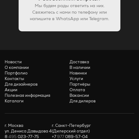
Мы будем рады ответить на них.
Свяжитесь с нами по телефону или
напишите в WhatsApp или Telegram.
Новости
Доставка
О компании
В наличии
Портфолио
Новинки
Контакты
Услуги
Для дизайнеров
Партнёры
Акции
Оплата
Полезная информация
Вакансии
Каталоги
Для дилеров
г. Москва
г. Санкт-Петербург
ул. Дениса Давыдова 4
(Дилерский отдел)
8
495
023-77-75
+7
977
089-57-04