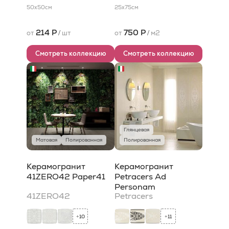
50x50
см
25x75
см
214 Р
750 Р
от
/
шт
от
/
м2
Смотреть коллекцию
Смотреть коллекцию
Глянцевая
Матовая
Полированная
Полированная
Керамогранит
Керамогранит
41ZERO42 Paper41
Petracers Ad
Personam
41ZERO42
Petracers
10
11
+
+