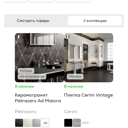
Смотреть товары
4
коллекции
Матовая
Неполированная
Матовая
В наличии
В наличии
Керамогранит
Плитка Cerim Vintage
Petracers Ad Maiora
Petracers
Cerim
12
+