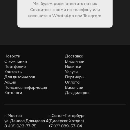
Мы будем рады ответить на них.
Свяжитесь с нами по телефону или
напишите в WhatsApp или Telegram.
Новости
Доставка
О компании
В наличии
Портфолио
Новинки
Контакты
Услуги
Для дизайнеров
Партнёры
Акции
Оплата
Полезная информация
Вакансии
Каталоги
Для дилеров
г. Москва
г. Санкт-Петербург
ул. Дениса Давыдова 4
(Дилерский отдел)
8
495
023-77-75
+7
977
089-57-04