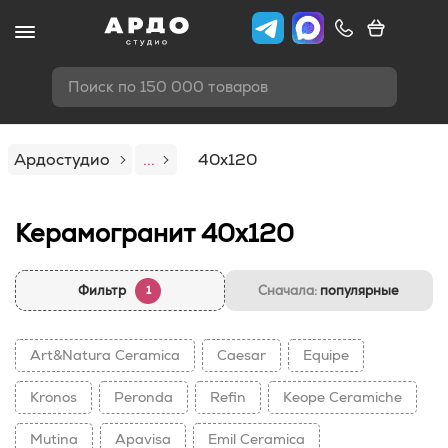
Поиск по 150 000 товаров
Ардостудио
...
40x120
Керамогранит 40x120
Фильтр
Сначала:
популярные
1
Art&Natura Ceramica
Caesar
Equipe
Kronos
Peronda
Refin
Keope Ceramiche
Mutina
Apavisa
Emil Ceramica