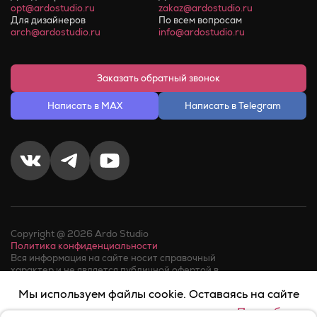
opt@ardostudio.ru
zakaz@ardostudio.ru
Для дизайнеров
По всем вопросам
arch@ardostudio.ru
info@ardostudio.ru
Заказать обратный звонок
Написать в MAX
Написать в Telegram
Copyright @ 2026 Ardo Studio
Политика конфиденциальности
Вся информация на сайте носит справочный
характер и не является публичной офертой в
соответствии с пунктом 2 статьи 437 ГК РФ.
Мы используем файлы cookie. Оставаясь на сайте
Факт телефонного звонка в компанию или обращения в
мессенджер, означает его
согласие на обработку
вы соглашаетесь на их использование.
Подробнее