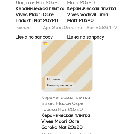
Ладакхи Нат 20x20
Матт 20x20
Керамическая плитка
Керамическая плитка
Vives Maori Ocre
Vives Vodevil Lima
Ladakhi Nat 20x20
Matt 20x20
25910
25864-Vi
Арт.
Арт.
20x20
см
20x20
см
Цена по запросу
Цена по запросу
Матовая
Неполированная
Керамическая плитка
Вивес Маори Окре
Горока Нат 20x20
Керамическая плитка
Vives Maori Ocre
Goroka Nat 20x20