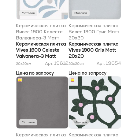
Матовая
Матовая
Керамическая плитка
Керамическая плитка
Вивес 1900 Келесте
Вивес 1900 Грис Матт
Валванера-3 Матт
20x20
20x20
Керамическая плитка
Керамическая плитка
Vives 1900 Celeste
Vives 1900 Gris Matt
Valvanera-3 Matt
20x20
20x20
19612
19654
Арт.
Арт.
20x20
см
20x20
см
Цена по запросу
Цена по запросу
Матовая
Матовая
Керамическая плитка
Керамическая плитка