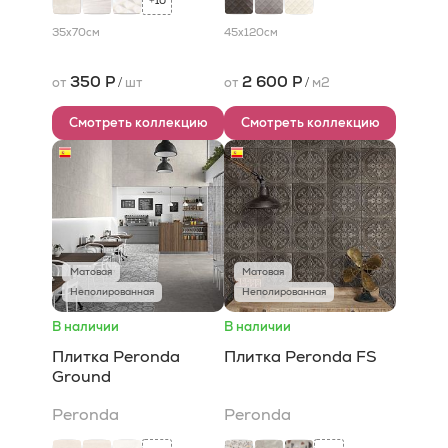
10
+
35x70
см
45x120
см
350 Р
2 600 Р
от
/
шт
от
/
м2
Смотреть коллекцию
Смотреть коллекцию
Матовая
Матовая
Неполированная
Неполированная
В наличии
В наличии
Плитка Peronda
Плитка Peronda FS
Ground
Peronda
Peronda