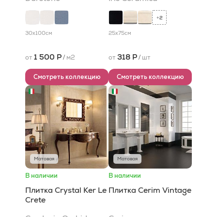
2
+
30x100
см
25x75
см
1 500 Р
318 Р
от
/
м2
от
/
шт
Смотреть коллекцию
Смотреть коллекцию
Матовая
Матовая
В наличии
В наличии
Плитка Crystal Ker Le
Плитка Cerim Vintage
Crete