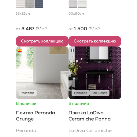
15x25
см
30x90
см
3 467 Р
1 500 Р
от
/
м2
от
/
м2
Смотреть коллекцию
Смотреть коллекцию
Матовая
Матовая
Глянцевая
В наличии
В наличии
Плитка Peronda
Плитка LaDiva
Grunge
Сeramiche Panna
Peronda
LaDiva Сeramiche