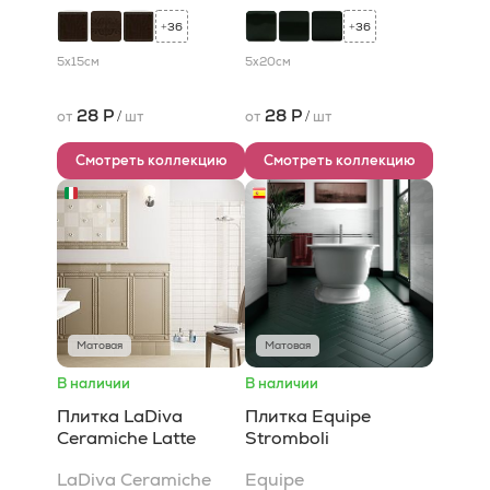
36
36
+
+
5x15
см
5x20
см
28 Р
28 Р
от
/
шт
от
/
шт
Смотреть коллекцию
Смотреть коллекцию
Матовая
Матовая
В наличии
В наличии
Плитка LaDiva
Плитка Equipe
Сeramiche Latte
Stromboli
LaDiva Сeramiche
Equipe