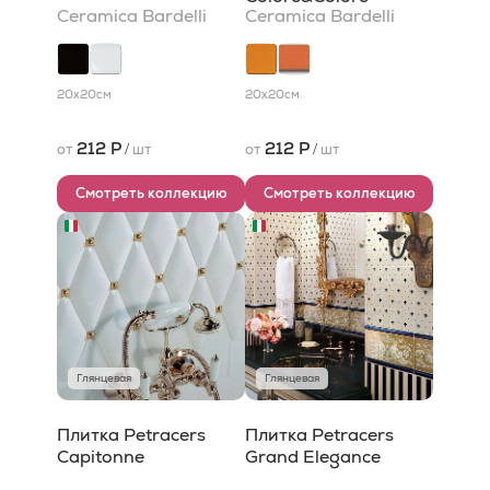
Ceramica Bardelli
Ceramica Bardelli
20x20
см
20x20
см
212 Р
212 Р
от
/
шт
от
/
шт
Смотреть коллекцию
Смотреть коллекцию
Глянцевая
Глянцевая
Плитка Petracers
Плитка Petracers
Capitonne
Grand Elegance