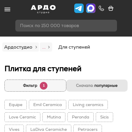
Поиск по 150 000 товаров
Ардостудио
...
Для ступеней
Плитка для ступеней
Фильтр
Сначала:
популярные
1
Equipe
Emil Ceramica
Living ceramics
Love Ceramic
Mutina
Peronda
Sicis
Vives
LaDiva Сeramiche
Petracers