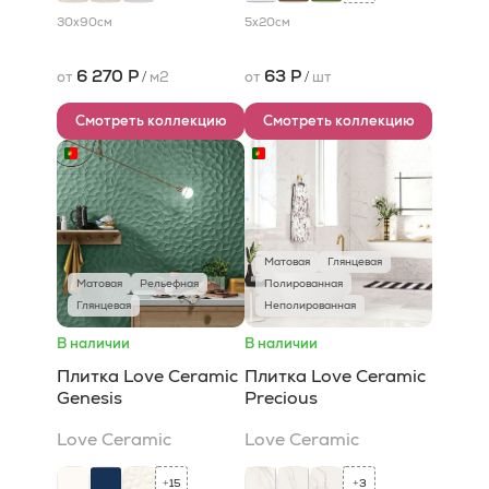
30x90
см
5x20
см
6 270 Р
63 Р
от
/
м2
от
/
шт
Смотреть коллекцию
Смотреть коллекцию
Матовая
Глянцевая
Матовая
Рельефная
Полированная
Глянцевая
Неполированная
В наличии
В наличии
Плитка Love Ceramic
Плитка Love Ceramic
Genesis
Precious
Love Ceramic
Love Ceramic
15
3
+
+