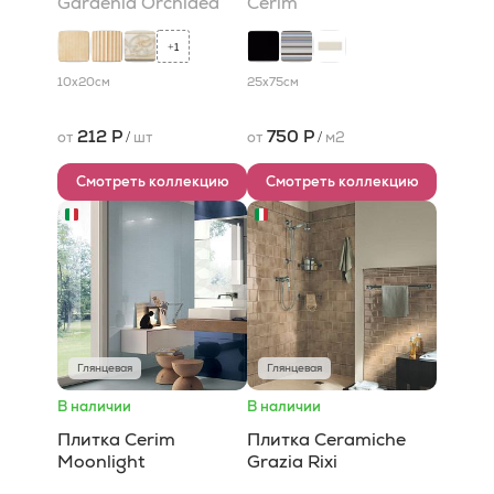
Gardenia Orchidea
Cerim
1
+
10x20
см
25x75
см
212 Р
750 Р
от
/
шт
от
/
м2
Смотреть коллекцию
Смотреть коллекцию
Глянцевая
Глянцевая
В наличии
В наличии
Плитка Cerim
Плитка Ceramiche
Moonlight
Grazia Rixi