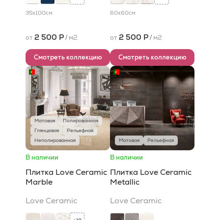
35x100
см
60x60
см
2 500 Р
2 500 Р
от
/
м2
от
/
м2
Смотреть коллекцию
Смотреть коллекцию
Матовая
Полированная
Глянцевая
Рельефная
Неполированная
Матовая
Рельефная
В наличии
В наличии
Плитка Love Ceramic
Плитка Love Ceramic
Marble
Metallic
Love Ceramic
Love Ceramic