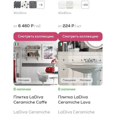
3
20
+
+
30x30
см
40x80
см
6 460 Р
224 Р
от
/
м2
от
/
шт
Смотреть коллекцию
Смотреть коллекцию
Матовая
Глянцевая
Матовая
В наличии
В наличии
Плитка LaDiva
Плитка LaDiva
Сeramiche Caffe
Сeramiche Lava
LaDiva Сeramiche
LaDiva Сeramiche