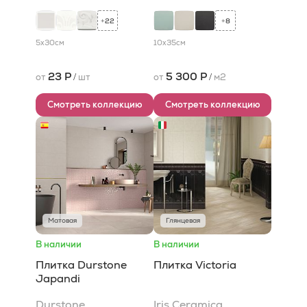
22
8
+
+
5x30
см
10x35
см
23 Р
5 300 Р
от
/
шт
от
/
м2
Смотреть коллекцию
Смотреть коллекцию
Матовая
Глянцевая
В наличии
В наличии
Плитка Durstone
Плитка Victoria
Japandi
Durstone
Iris Ceramica