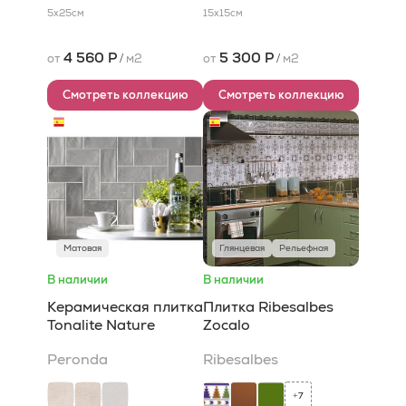
5x25
см
15x15
см
4 560 Р
5 300 Р
от
/
м2
от
/
м2
Смотреть коллекцию
Смотреть коллекцию
Матовая
Глянцевая
Рельефная
В наличии
В наличии
Керамическая плитка
Плитка Ribesalbes
Tonalite Nature
Zocalo
Peronda
Ribesalbes
7
+