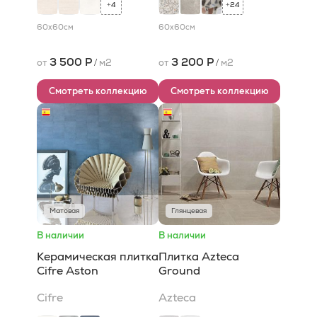
4
24
+
+
60x60
см
60x60
см
3 500 Р
3 200 Р
от
/
м2
от
/
м2
Смотреть коллекцию
Смотреть коллекцию
Матовая
Глянцевая
В наличии
В наличии
Керамическая плитка
Плитка Azteca
Cifre Aston
Ground
Cifre
Azteca