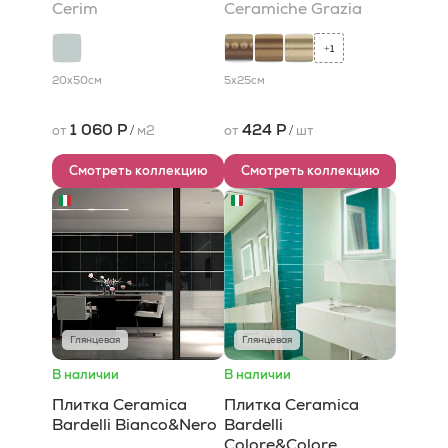
Cerim
Ceramiche Grazia
1
+
20x50
см
5x25
см
1 060 Р
424 Р
от
/
м2
от
/
шт
Смотреть коллекцию
Смотреть коллекцию
Глянцевая
Глянцевая
В наличии
В наличии
Плитка Ceramica
Плитка Ceramica
Bardelli Bianco&Nero
Bardelli
Colore&Colore