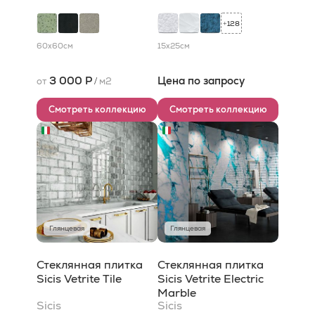
128
+
60x60
см
15x25
см
3 000 Р
Цена по запросу
от
/
м2
Смотреть коллекцию
Смотреть коллекцию
Глянцевая
Глянцевая
Стеклянная плитка
Стеклянная плитка
Sicis Vetrite Tile
Sicis Vetrite Electric
Marble
Sicis
Sicis