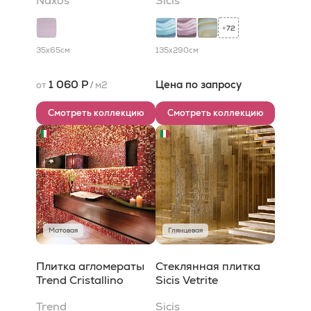
Naxos
Sicis
72
+
35x65
см
135x290
см
1 060 Р
Цена по запросу
от
/
м2
Смотреть коллекцию
Смотреть коллекцию
Матовая
Глянцевая
Плитка агломераты
Стеклянная плитка
Trend Cristallino
Sicis Vetrite
Trend
Sicis