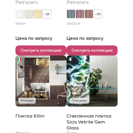
Petracers
Petracers
18
30
+
+
5x5
см
15x20
см
Цена по запросу
Цена по запросу
Смотреть коллекцию
Смотреть коллекцию
Матовая
Глянцевая
Плитка Kilim
Стеклянная плитка
Sicis Vetrite Gem
Glass