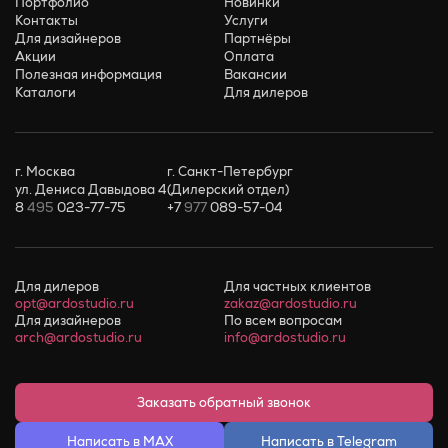
Портфолио
Новинки
Контакты
Услуги
Для дизайнеров
Партнёры
Акции
Оплата
Полезная информация
Вакансии
Каталоги
Для дилеров
г. Москва
г. Санкт-Петербург
ул. Дениса Давыдова 4
(Дилерский отдел)
8
495
023-77-75
+7
977
089-57-04
Для дилеров
Для частных клиентов
opt@ardostudio.ru
zakaz@ardostudio.ru
Для дизайнеров
По всем вопросам
arch@ardostudio.ru
info@ardostudio.ru
Заказать обратный звонок
Написать в MAX
Написать в Telegram