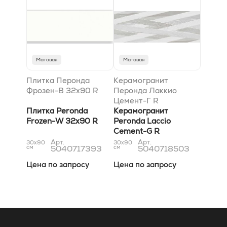
Матовая
Матовая
Плитка Перонда
Керамогранит
Фрозен-В 32x90 R
Перонда Лаккио
Цемент-Г R
Плитка Peronda
Керамогранит
Frozen-W 32x90 R
Peronda Laccio
Cement-G R
Арт.
Арт.
30x90
30x90
см
5040717393
см
5040718503
Цена по запросу
Цена по запросу