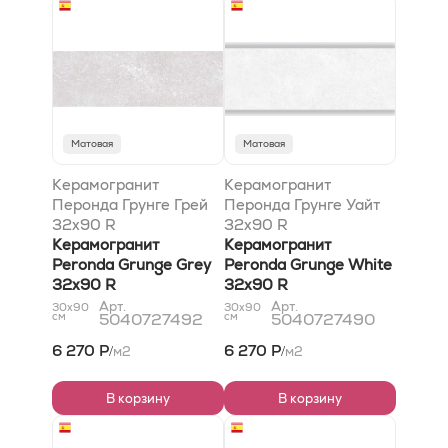
Матовая
Матовая
Керамогранит
Керамогранит
Перонда Грунге Грей
Перонда Грунге Уайт
32x90 R
32x90 R
Керамогранит
Керамогранит
Peronda Grunge Grey
Peronda Grunge White
32x90 R
32x90 R
Арт.
Арт.
30x90
30x90
см
5040727492
см
5040727490
6 270 Р
6 270 Р
м2
м2
/
/
В корзину
В корзину