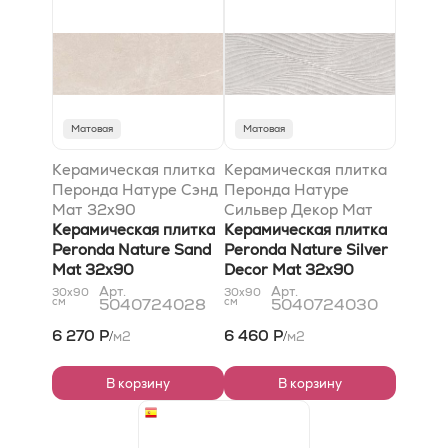
Матовая
Матовая
Керамическая плитка
Керамическая плитка
Перонда Натуре Сэнд
Перонда Натуре
Мат 32x90
Сильвер Декор Мат
Керамическая плитка
32x90
Керамическая плитка
Peronda Nature Sand
Peronda Nature Silver
Mat 32x90
Decor Mat 32x90
Арт.
Арт.
30x90
30x90
см
5040724028
см
5040724030
6 270 Р
6 460 Р
м2
м2
/
/
В корзину
В корзину