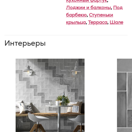
Кухонный фартук
,
Лоджии и балконы
,
Под
барбекю
,
Ступеньки
крыльца
,
Терраса
,
Шале
Интерьеры