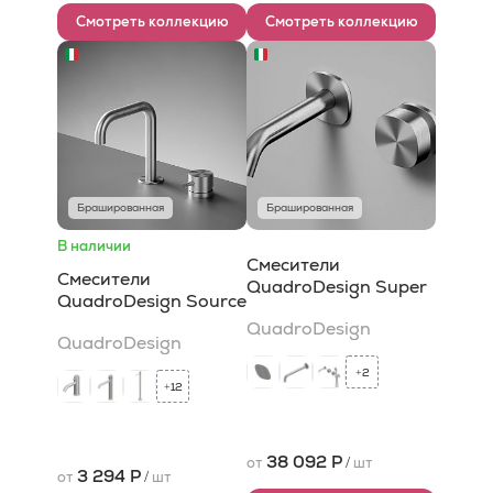
Смотреть коллекцию
Смотреть коллекцию
Брашированная
Брашированная
В наличии
Смесители
Смесители
QuadroDesign Super
QuadroDesign Source
QuadroDesign
QuadroDesign
2
+
12
+
38 092 Р
от
/
шт
3 294 Р
от
/
шт