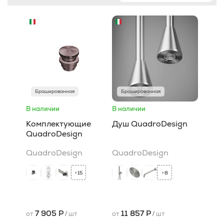
Брашированная
Брашированная
В наличии
В наличии
Комплектующие
Душ QuadroDesign
QuadroDesign
QuadroDesign
QuadroDesign
15
8
+
+
7 905 Р
11 857 Р
от
/
шт
от
/
шт