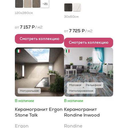
21
+
120x280
см
30x60
см
7 157 Р
от
/
м2
7 725 Р
от
/
м2
Смотреть коллекцию
Смотреть коллекцию
Матовая
Рельефная
Натуральная
Неполированная
В наличии
В наличии
Керамогранит Ergon
Керамогранит
Stone Talk
Rondine Inwood
Ergon
Rondine