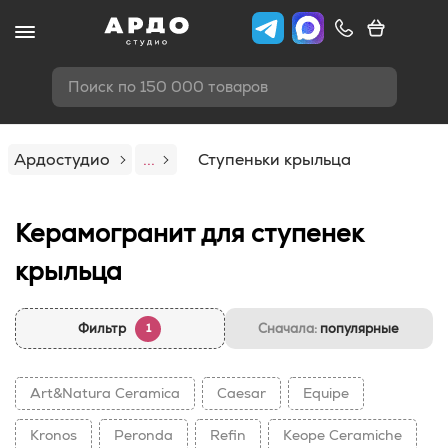
Поиск по 150 000 товаров
Ардостудио
...
Ступеньки крыльца
Керамогранит для ступенек
крыльца
Фильтр
Сначала:
популярные
1
Art&Natura Ceramica
Caesar
Equipe
Kronos
Peronda
Refin
Keope Ceramiche