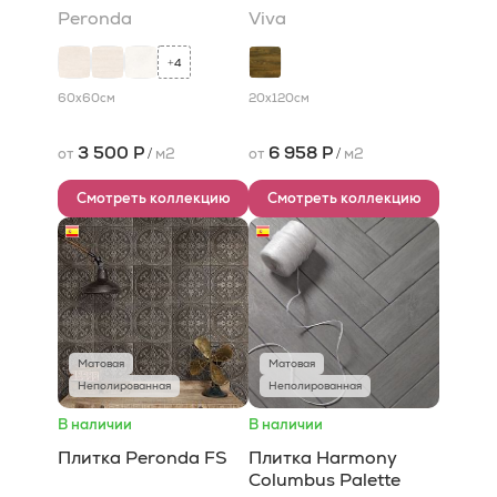
Peronda
Viva
4
+
60x60
см
20x120
см
3 500 Р
6 958 Р
от
/
м2
от
/
м2
Смотреть коллекцию
Смотреть коллекцию
Матовая
Матовая
Неполированная
Неполированная
В наличии
В наличии
Плитка Peronda FS
Плитка Harmony
Columbus Palette