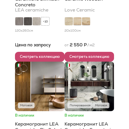
Concreto
LEA ceramiche
Love Ceramic
10
+
120x260
см
20x100
см
Цена по запросу
2 550 Р
от
/
м2
Смотреть коллекцию
Смотреть коллекцию
Матовая
Полированная
Матовая
В наличии
В наличии
Керамогранит LEA
Керамогранит LEA