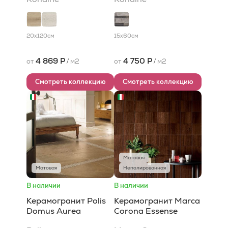
20x120
см
15x60
см
4 869 Р
4 750 Р
от
/
м2
от
/
м2
Смотреть коллекцию
Смотреть коллекцию
Матовая
Матовая
Неполированная
В наличии
В наличии
Керамогранит Polis
Керамогранит Marca
Domus Aurea
Corona Essense