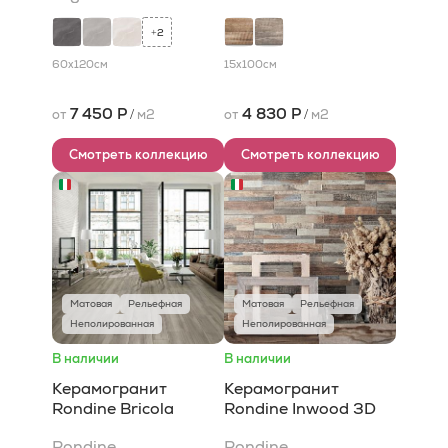
2
+
60x120
см
15x100
см
7 450 Р
4 830 Р
от
/
м2
от
/
м2
Смотреть коллекцию
Смотреть коллекцию
Матовая
Рельефная
Матовая
Рельефная
Неполированная
Неполированная
В наличии
В наличии
Керамогранит
Керамогранит
Rondine Bricola
Rondine Inwood 3D
Rondine
Rondine