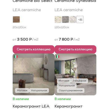
Ceramiche Bio Select
Ceramiche Synestesia
LEA ceramiche
LEA ceramiche
21
+
20x120
см
120x120
см
3 500 Р
7 800 Р
от
/
м2
от
/
м2
Смотреть коллекцию
Смотреть коллекцию
Матовая
Рельефная
Натуральная
Матовая
Натуральная
Структурированная
В наличии
В наличии
Керамогранит LEA
Керамогранит