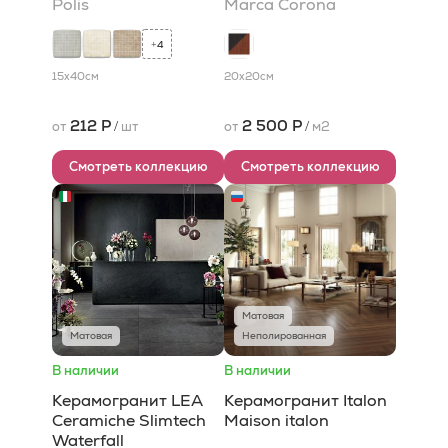
Polis
Marca Corona
4
+
15x40
см
20x20
см
212 Р
2 500 Р
от
/
шт
от
/
м2
Смотреть коллекцию
Смотреть коллекцию
Матовая
Матовая
Неполированная
В наличии
В наличии
Керамогранит LEA
Керамогранит Italon
Ceramiche Slimtech
Maison italon
Waterfall