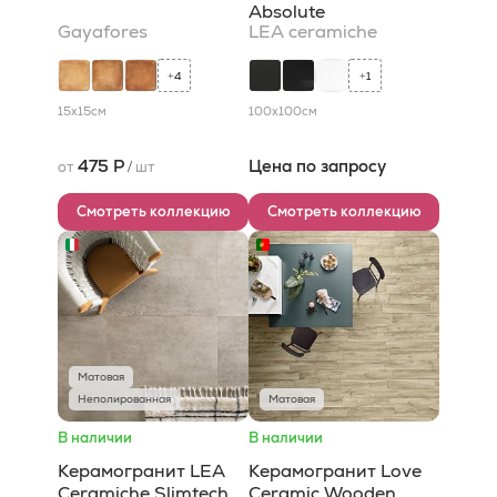
Absolute
Gayafores
LEA ceramiche
4
1
+
+
15x15
см
100x100
см
475 Р
Цена по запросу
от
/
шт
Смотреть коллекцию
Смотреть коллекцию
Матовая
Неполированная
Матовая
В наличии
В наличии
Керамогранит LEA
Керамогранит Love
Ceramiche Slimtech
Ceramic Wooden