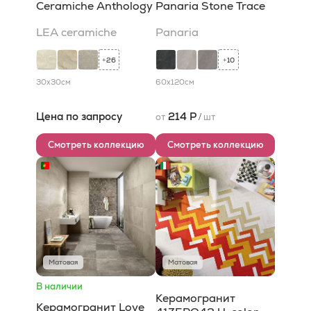
Ceramiche Anthology
Panaria Stone Trace
LEA ceramiche
Panaria
26
10
+
+
30x30
см
60x120
см
Цена по запросу
214 Р
от
/
шт
Смотреть коллекцию
Смотреть коллекцию
Матовая
Матовая
В наличии
Керамогранит
Керамогранит Love