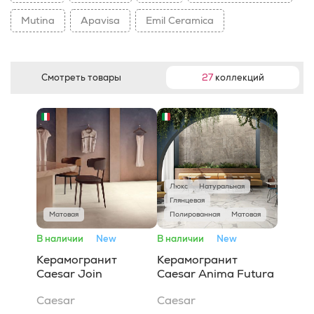
Mutina
Apavisa
Emil Ceramica
Смотреть товары
27
коллекций
Люкс
Натуральная
Глянцевая
Матовая
Полированная
Матовая
В наличии
New
В наличии
New
Керамогранит
Керамогранит
Caesar Join
Caesar Anima Futura
Caesar
Caesar