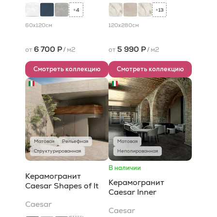
4
13
+
+
60x120
см
120x280
см
6 700 Р
5 990 Р
от
/
м2
от
/
м2
Смотреть коллекцию
Смотреть коллекцию
Матовая
Рельефная
Матовая
Структурированная
Неполированная
В наличии
Керамогранит
Керамогранит
Caesar Shapes of It
Caesar Inner
Caesar
Caesar