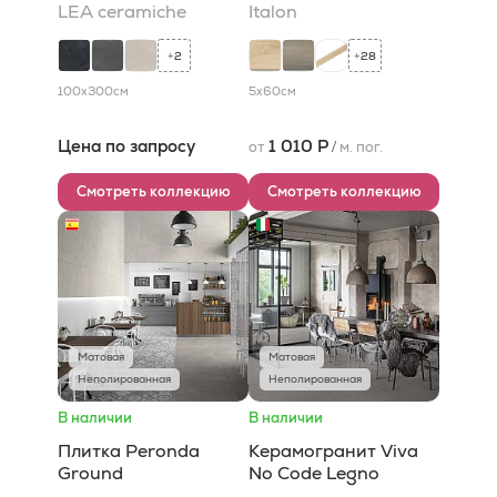
LEA ceramiche
Italon
2
28
+
+
100x300
см
5x60
см
Цена по запросу
1 010 Р
от
/
м. пог.
Смотреть коллекцию
Смотреть коллекцию
Матовая
Матовая
Неполированная
Неполированная
В наличии
В наличии
Плитка Peronda
Керамогранит Viva
Ground
No Code Legno