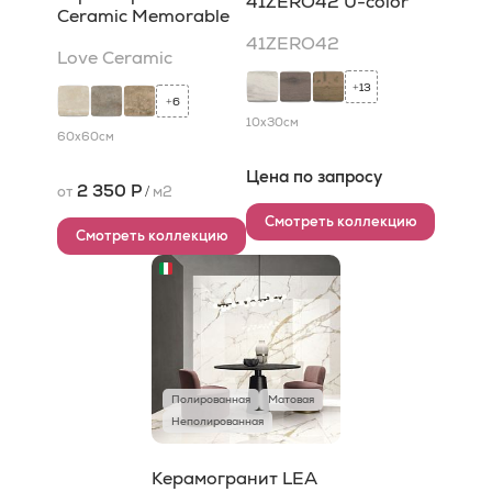
41ZERO42 U-color
Ceramic Memorable
41ZERO42
Love Ceramic
13
+
6
+
10x30
см
60x60
см
Цена по запросу
2 350 Р
от
/
м2
Смотреть коллекцию
Смотреть коллекцию
Полированная
Матовая
Неполированная
Керамогранит LEA