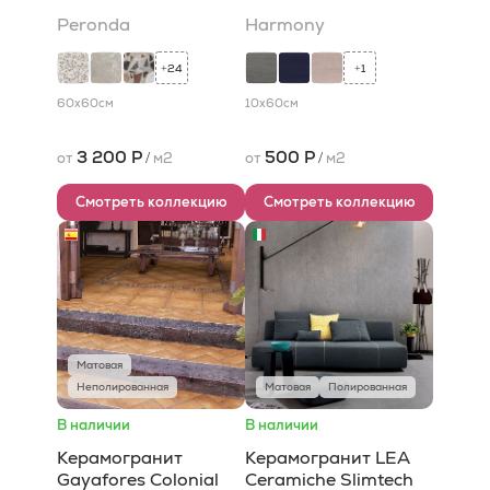
Peronda
Harmony
24
1
+
+
60x60
см
10x60
см
3 200 Р
500 Р
от
/
м2
от
/
м2
Смотреть коллекцию
Смотреть коллекцию
Матовая
Неполированная
Матовая
Полированная
В наличии
В наличии
Керамогранит
Керамогранит LEA
Gayafores Colonial
Ceramiche Slimtech