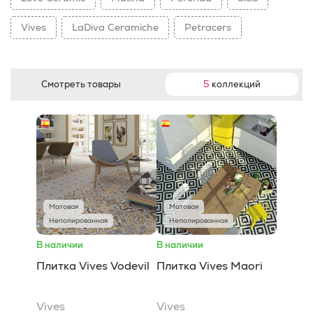
Vives
LaDiva Сeramiche
Petracers
Смотреть товары
5
коллекций
Матовая
Матовая
Неполированная
Неполированная
В наличии
В наличии
Плитка Vives Vodevil
Плитка Vives Maori
Vives
Vives