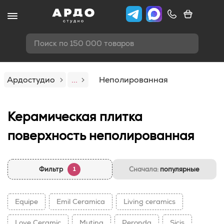
Поиск по 150 000 товаров
Ардостудио
...
Неполированная
Керамическая плитка
поверхность неполированная
Фильтр
Сначала:
популярные
1
Equipe
Emil Ceramica
Living ceramics
Love Ceramic
Mutina
Peronda
Sicis