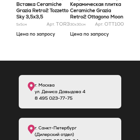
Вставка Ceramiche
30x30
Керамическая плитка
Grazia Retro2 Tozzetto
Ceramiche Grazia
Sky 3,5x3,5
Retro2 Ottagono Moon
30x30
TOR3
OTT100
Арт.
Арт.
5x5
см
30x30
см
Цена по запросу
Цена по запросу
г. Москва
ул. Дениса Давыдова 4
8
495
023-77-75
г. Санкт-Петербург
(Дилерский отдел)