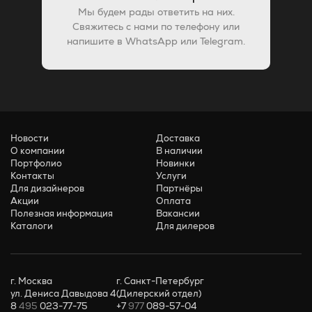
Мы будем рады ответить на них.
Свяжитесь с нами по телефону или
напишите в WhatsApp или Telegram.
Новости
Доставка
О компании
В наличии
Портфолио
Новинки
Контакты
Услуги
Для дизайнеров
Партнёры
Акции
Оплата
Полезная информация
Вакансии
Каталоги
Для дилеров
г. Москва
г. Санкт-Петербург
ул. Дениса Давыдова 4
(Дилерский отдел)
8
495
023-77-75
+7
977
089-57-04