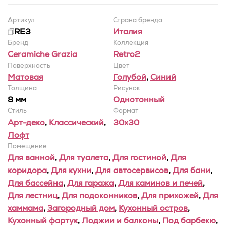
Артикул
Страна бренда
RE3
Италия
Бренд
Коллекция
Ceramiche Grazia
Retro2
Поверхность
Цвет
Матовая
Голубой
,
Синий
Толщина
Рисунок
8 мм
Однотонный
Стиль
Формат
Арт-деко
,
Классический
,
30x30
Лофт
Помещение
Для ванной
,
Для туалета
,
Для гостиной
,
Для
коридора
,
Для кухни
,
Для автосервисов
,
Для бани
,
Для бассейна
,
Для гаража
,
Для каминов и печей
,
Для лестниц
,
Для подоконников
,
Для прихожей
,
Для
хаммама
,
Загородный дом
,
Кухонный остров
,
Кухонный фартук
,
Лоджии и балконы
,
Под барбекю
,