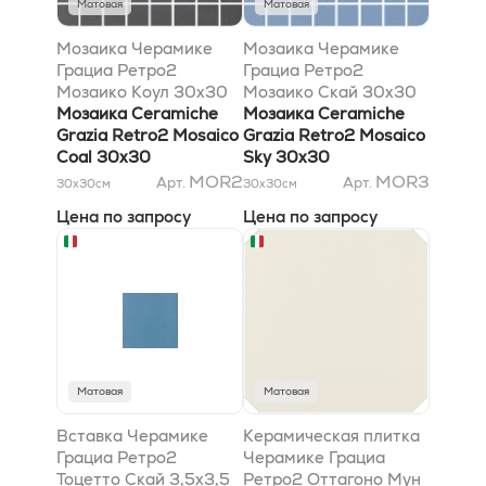
Матовая
Матовая
Мозаика Черамике
Мозаика Черамике
Грациа Ретро2
Грациа Ретро2
Мозаико Коул 30x30
Мозаико Скай 30x30
Мозаика Ceramiche
Мозаика Ceramiche
Grazia Retro2 Mosaico
Grazia Retro2 Mosaico
Coal 30x30
Sky 30x30
MOR2
MOR3
Арт.
Арт.
30x30
см
30x30
см
Цена по запросу
Цена по запросу
Матовая
Матовая
Вставка Черамике
Керамическая плитка
Грациа Ретро2
Черамике Грациа
Тоцетто Скай 3,5x3,5
Ретро2 Оттагоно Мун