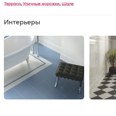
Терраса
,
Уличные дорожки
,
Шале
Интерьеры