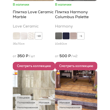
В наличии
В наличии
Плитка Love Ceramic
Плитка Harmony
Marble
Columbus Palette
Love Ceramic
Harmony
10
1
+
+
35x70
см
10x60
см
350 Р
500 Р
от
/
шт
от
/
м2
Смотреть коллекцию
Смотреть коллекцию
Глянцевая
Полированная
Матовая
Матовая
Неполированная
Неполированная