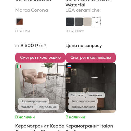
Waterfall
Marca Corona
LEA ceramiche
2
+
20x20
см
100x300
см
2 500 Р
Цена по запросу
от
/
м2
Смотреть коллекцию
Смотреть коллекцию
Матовая
Глянцевая
Лаппатированная
Неполированная
Матовая
Натуральная
Патинированная
В наличии
В наличии
Керамогранит Keope
Керамогранит Italon