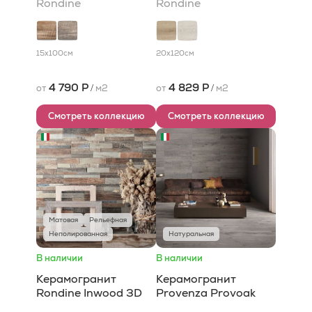
Rondine
Rondine
15x100
см
20x120
см
4 790 Р
4 829 Р
от
/
м2
от
/
м2
Смотреть коллекцию
Смотреть коллекцию
Матовая
Рельефная
Неполированная
Натуральная
В наличии
В наличии
Керамогранит
Керамогранит
Rondine Inwood 3D
Provenza Provoak