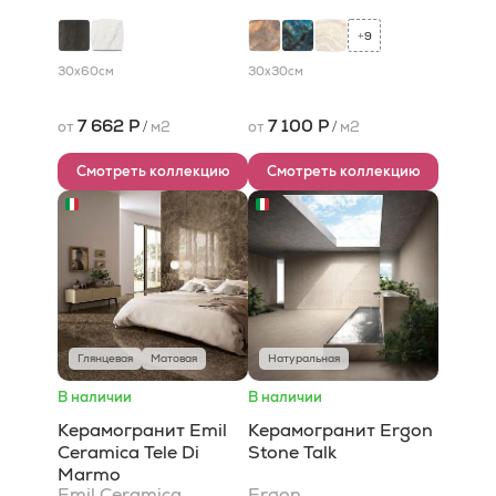
9
+
30x60
см
30x30
см
7 662 Р
7 100 Р
от
/
м2
от
/
м2
Смотреть коллекцию
Смотреть коллекцию
Глянцевая
Матовая
Натуральная
В наличии
В наличии
Керамогранит Emil
Керамогранит Ergon
Ceramica Tele Di
Stone Talk
Marmo
Emil Ceramica
Ergon