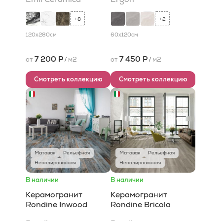
8
2
+
+
120x280
см
60x120
см
7 200 Р
7 450 Р
от
/
м2
от
/
м2
Смотреть коллекцию
Смотреть коллекцию
Матовая
Рельефная
Матовая
Рельефная
Неполированная
Неполированная
В наличии
В наличии
Керамогранит
Керамогранит
Rondine Inwood
Rondine Bricola