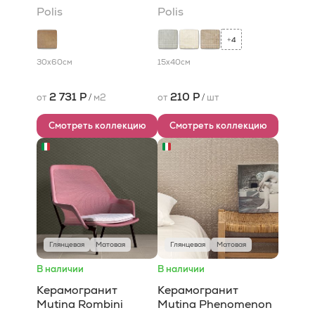
Polis
Polis
4
+
30x60
см
15x40
см
2 731 Р
210 Р
от
/
м2
от
/
шт
Смотреть коллекцию
Смотреть коллекцию
Глянцевая
Матовая
Глянцевая
Матовая
В наличии
В наличии
Керамогранит
Керамогранит
Mutina Rombini
Mutina Phenomenon