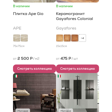
В наличии
В наличии
Плитка Ape Gio
Керамогранит
Gayafores Colonial
APE
Gayafores
4
+
75x75
см
15x15
см
2 500 Р
475 Р
от
/
м2
от
/
шт
Смотреть коллекцию
Смотреть коллекцию
Матовая
Матовая