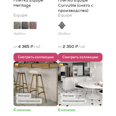
Плитка Equipe
Плитка Equipe
Heritage
Curvutile (снято с
производства)
Equipe
Equipe
15x20
см
25x25
см
4 365 Р
2 350 Р
от
/
м2
от
/
м2
Смотреть коллекцию
Смотреть коллекцию
Матовая
Матовая
Неполированная
Неполированная
В наличии
В наличии