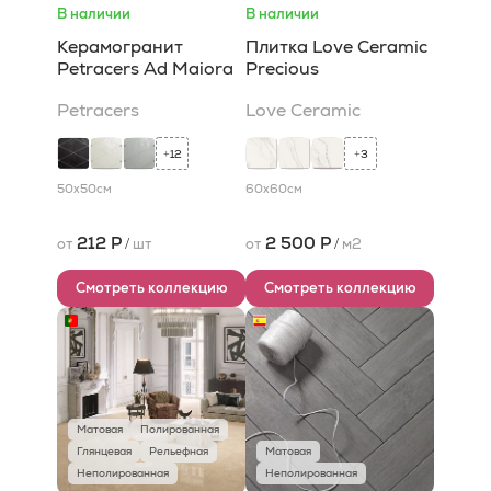
В наличии
В наличии
Керамогранит
Плитка Love Ceramic
Petracers Ad Maiora
Precious
Petracers
Love Ceramic
12
3
+
+
50x50
см
60x60
см
212 Р
2 500 Р
от
/
шт
от
/
м2
Смотреть коллекцию
Смотреть коллекцию
Матовая
Полированная
Глянцевая
Рельефная
Матовая
Неполированная
Неполированная