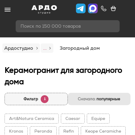
Поиск по 150 000 товаров
Ардостудио
...
Загородный дом
Керамогранит для загородного
дома
Фильтр
Сначала:
популярные
1
Art&Natura Ceramica
Caesar
Equipe
Kronos
Peronda
Refin
Keope Ceramiche