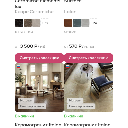
Ceramiche Elements
Surface
lux
Keope Ceramiche
Italon
26
24
+
+
120x280
см
5x80
см
3 500 Р
570 Р
от
/
м2
от
/
м. пог.
Смотреть коллекцию
Смотреть коллекцию
Матовая
Матовая
Неполированная
Неполированная
В наличии
В наличии
Керамогранит Italon
Керамогранит Italon