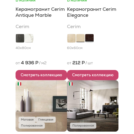
В наличии
В наличии
Керамогранит Cerim
Керамогранит Cerim
Antique Marble
Elegance
Cerim
Cerim
40x80
см
60x60
см
4 936 Р
212 Р
от
/
м2
от
/
шт
Смотреть коллекцию
Смотреть коллекцию
Матовая
Глянцевая
Полированная
Полированная