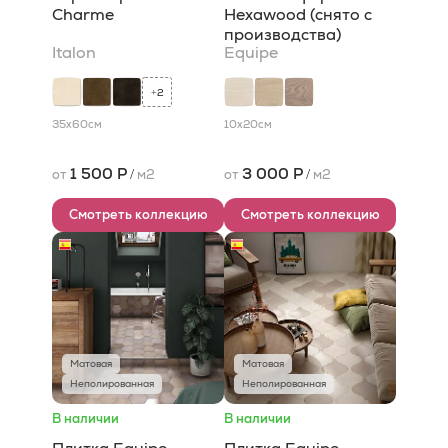
Charme
Hexawood (снято с
производства)
Italon
Equipe
2
+
35x60
см
10x20
см
1 500 Р
3 000 Р
от
/
м2
от
/
м2
Смотреть коллекцию
Смотреть коллекцию
Матовая
Матовая
Неполированная
Неполированная
В наличии
В наличии