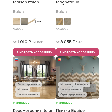
Maison italon
Magnetique
Italon
Italon
28
+
5x60
см
30x60
см
1 010 Р
3 055 Р
от
/
м. пог.
от
/
м2
Смотреть коллекцию
Смотреть коллекцию
Лаппатированная
Матовая
Рельефная
Матовая
Неполированная
Неполированная
Структурированная
В наличии
В наличии
Керамогранит Italon
Плитка Equipe