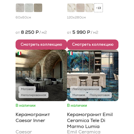
13
+
60x60
см
120x280
см
8 250 Р
5 990 Р
от
/
м2
от
/
м2
Смотреть коллекцию
Смотреть коллекцию
Матовая
Лаппатированная
Неполированная
Матовая
Полуматовая
В наличии
В наличии
Керамогранит
Керамогранит Emil
Caesar Inner
Ceramica Tele Di
Marmo Lumia
Caesar
Emil Ceramica