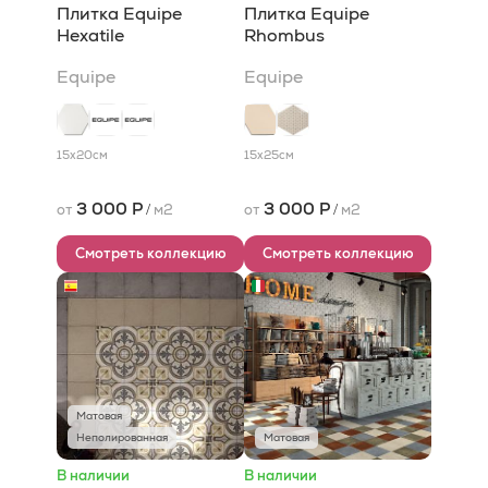
Плитка Equipe
Плитка Equipe
Hexatile
Rhombus
Equipe
Equipe
15x20
см
15x25
см
3 000 Р
3 000 Р
от
/
м2
от
/
м2
Смотреть коллекцию
Смотреть коллекцию
Матовая
Неполированная
Матовая
В наличии
В наличии