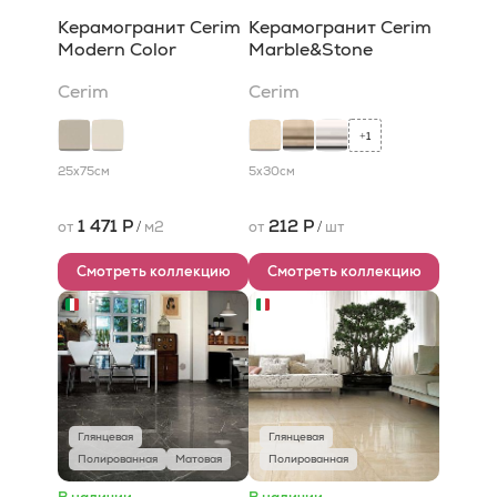
Керамогранит Cerim
Керамогранит Cerim
Modern Color
Marble&Stone
Cerim
Cerim
1
+
25x75
см
5x30
см
1 471 Р
212 Р
от
/
м2
от
/
шт
Смотреть коллекцию
Смотреть коллекцию
Глянцевая
Глянцевая
Полированная
Матовая
Полированная