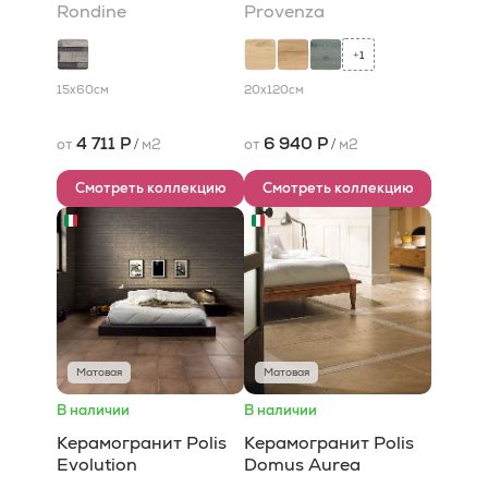
Rondine
Provenza
1
+
15x60
см
20x120
см
4 711 Р
6 940 Р
от
/
м2
от
/
м2
Смотреть коллекцию
Смотреть коллекцию
Матовая
Матовая
В наличии
В наличии
Керамогранит Polis
Керамогранит Polis
Evolution
Domus Aurea