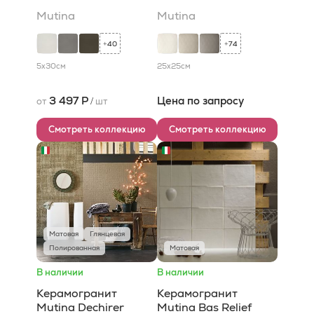
Mutina
Mutina
40
74
+
+
5x30
см
25x25
см
3 497 Р
Цена по запросу
от
/
шт
Смотреть коллекцию
Смотреть коллекцию
Матовая
Глянцевая
Полированная
Матовая
В наличии
В наличии
Керамогранит
Керамогранит
Mutina Dechirer
Mutina Bas Relief