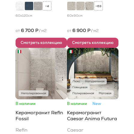
4
63
+
+
60x120
см
60x90
см
6 700 Р
6 900 Р
от
/
м2
от
/
м2
Смотреть коллекцию
Смотреть коллекцию
Люкс
Натуральная
Глянцевая
Неполированная
Полированная
Матовая
В наличии
В наличии
New
Керамогранит Refin
Керамогранит
Fossil
Caesar Anima Futura
Refin
Caesar