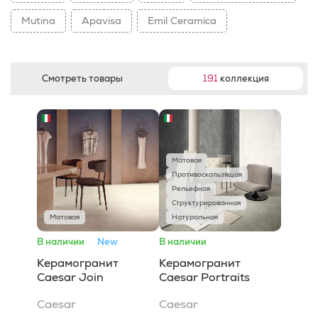
Mutina
Apavisa
Emil Ceramica
Смотреть товары
191
коллекция
Матовая
Противоскользящая
Рельефная
Структурированная
Матовая
Натуральная
В наличии
New
В наличии
Керамогранит
Керамогранит
Caesar Join
Caesar Portraits
Caesar
Caesar