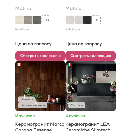
Mutina
Mutina
66
9
+
+
20x45
см
20x25
см
Цена по запросу
Цена по запросу
Смотреть коллекцию
Смотреть коллекцию
Матовая
Неполированная
Матовая
В наличии
В наличии
Керамогранит Marca
Керамогранит LEA
Corona Essense
Ceramiche Slimtech