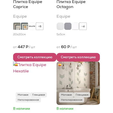
Плитка Equipe
Плитка Equipe
Caprice
Octagon
Equipe
Equipe
6
4
+
+
20x20
см
5x5
см
447 Р
60 Р
от
/
шт
от
/
шт
Смотреть коллекцию
Смотреть коллекцию
Матовая
Глянцевая
Матовая
Глянцевая
Неполированная
Неполированная
В наличии
В наличии