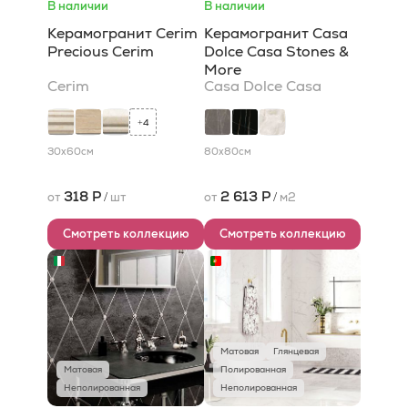
В наличии
В наличии
Керамогранит Cerim
Керамогранит Casa
Precious Cerim
Dolce Casa Stones &
More
Cerim
Casa Dolce Casa
4
+
30x60
см
80x80
см
318 Р
2 613 Р
от
/
шт
от
/
м2
Смотреть коллекцию
Смотреть коллекцию
Матовая
Глянцевая
Матовая
Полированная
Неполированная
Неполированная