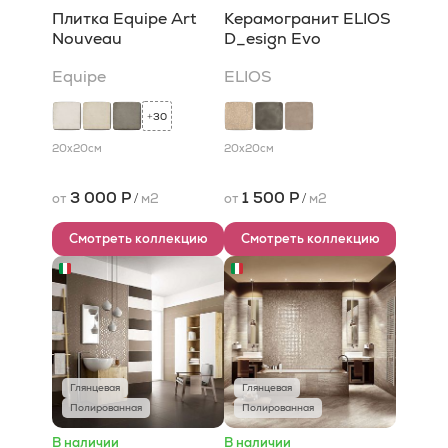
Плитка Equipe Art
Керамогранит ELIOS
Nouveau
D_esign Evo
Equipe
ELIOS
30
+
20x20
см
20x20
см
3 000 Р
1 500 Р
от
/
м2
от
/
м2
Смотреть коллекцию
Смотреть коллекцию
Глянцевая
Глянцевая
Полированная
Полированная
В наличии
В наличии