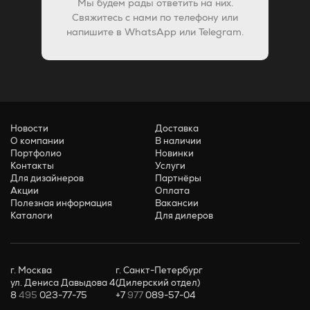
Мы будем рады ответить на них.
Свяжитесь с нами по телефону или
напишите в WhatsApp или Telegram.
Новости
Доставка
О компании
В наличии
Портфолио
Новинки
Контакты
Услуги
Для дизайнеров
Партнёры
Акции
Оплата
Полезная информация
Вакансии
Каталоги
Для дилеров
г. Москва
г. Санкт-Петербург
ул. Дениса Давыдова 4
(Дилерский отдел)
8
495
023-77-75
+7
977
089-57-04