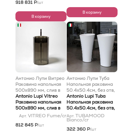
918 831 Р
шт
/
Cristalmood, осн мат,
Cristalmood,
цвет Fume
основание прозр, цвет
В корзину
В корзину
Ocra
Антонио Лупи Витрео
Антонио Лупи Туба
Раковина напольная
Напольная раковина
500х890 мм, слив в
50.4х50.4см, без отв,
пол, с самотечн дон
Antonio Lupi Vitreo
без перелива, с д/
Antonio Lupi Tuba
клап, сифон и трубой
Раковина напольная
клапаном (хром),
Напольная раковина
для слива,
500х890 мм, слив в
сифоном, слив в пол,
50.4х50.4см, без отв,
Кристалмуд,
пол, с самотечн дон
мат-л: Флумуд, цвет:
без перелива, с д/
VITREO Fume/cr
TUBAMOOD
Арт.
Арт.
Bianco/cr
основание прозр, цвет
клап, сифон и трубой
белый
клапаном (хром),
812 845 Р
шт
/
Фуме
для слива,
сифоном, слив в пол,
322 360 Р
шт
/
Cristalmood,
мат-л: Flumood, цвет: