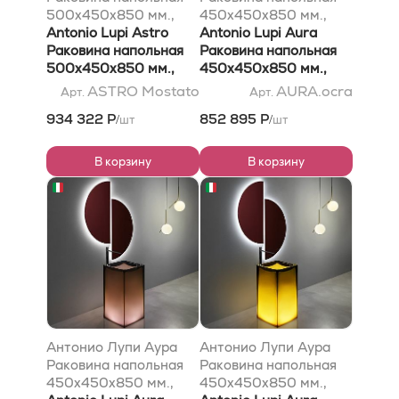
500х450х850 мм.,
450х450х850 мм.,
Икемуд, цвет Мостато
Antonio Lupi Astro
слив в пол, без отв для
Antonio Lupi Aura
со сливом в пол, без
Раковина напольная
смесит, с дон
Раковина напольная
подсветки, с сифоном
500х450х850 мм.,
клапаном, сифоном и
450х450х850 мм.,
и донным клапаном,
Icemood, цвет Mostato
трубой слива,
слив в пол, без отв для
ASTRO Mostato
AURA.ocra
Арт.
Арт.
цвет черный матовый
со сливом в пол, без
Кристалмуд, цвет
смесит, с дон
934 322 Р
852 895 Р
шт
шт
/
/
подсветки, с сифоном
Окра
клапаном, сифоном и
и донным клапаном,
трубой слива,
цвет черный матовый
Cristalmood, цвет Ocra
В корзину
В корзину
Антонио Лупи Аура
Антонио Лупи Аура
Раковина напольная
Раковина напольная
450х450х850 мм.,
450х450х850 мм.,