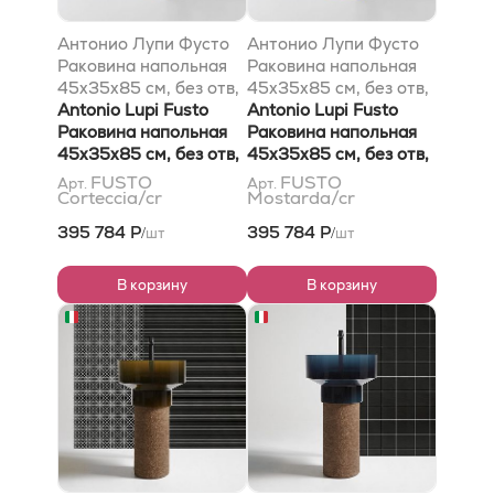
Антонио Лупи Фусто
Антонио Лупи Фусто
Раковина напольная
Раковина напольная
45х35х85 см, без отв,
45х35х85 см, без отв,
без перелива, с д/
Antonio Lupi Fusto
без перелива, с д/
Antonio Lupi Fusto
клапаном (хром),
Раковина напольная
клапаном (хром),
Раковина напольная
сифоном, слив в пол,
45х35х85 см, без отв,
сифоном, слив в пол,
45х35х85 см, без отв,
мат-л: Флумуд, цвет:
без перелива, с д/
мат-л: Флумуд, цвет:
без перелива, с д/
FUSTO
FUSTO
Арт.
Арт.
Corteccia/cr
Mostarda/cr
Кортеккиа
клапаном (хром),
Мостарда
клапаном (хром),
сифоном, слив в пол,
сифоном, слив в пол,
395 784 Р
395 784 Р
шт
шт
/
/
мат-л: Flumood, цвет:
мат-л: Flumood, цвет:
Corteccia
Mostarda
В корзину
В корзину