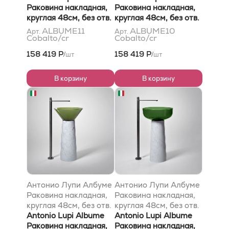
перелива, с д/
Раковина накладная,
перелива, с д/
Раковина накладная,
клапаном (хром), мат-
круглая 48см, без отв.
клапаном (хром), мат-
круглая 48см, без отв.
л: Кристалмуд, цвет:
под смес, без
л: Кристалмуд, цвет:
под смес, без
ALBUME11
ALBUME10
Арт.
Арт.
Cobalto/cr
Cobalto/cr
Кобалто
перелива, с д/
Кобалто
перелива, с д/
клапаном (хром), мат-
клапаном (хром), мат-
158 419 Р
158 419 Р
шт
шт
/
/
л: Cristalmood, цвет:
л: Cristalmood, цвет:
Cobalto
Cobalto
В корзину
В корзину
Антонио Лупи Албуме
Антонио Лупи Албуме
Раковина накладная,
Раковина накладная,
круглая 48см, без отв.
круглая 48см, без отв.
под смес, без
Antonio Lupi Albume
под смес, без
Antonio Lupi Albume
перелива, с д/
Раковина накладная,
перелива, с д/
Раковина накладная,