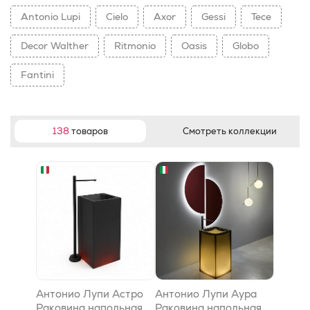
Antonio Lupi
Cielo
Axor
Gessi
Tece
Decor Walther
Ritmonio
Oasis
Globo
Fantini
138
товаров
Смотреть коллекции
Антонио Лупи Астро
Антонио Лупи Аура
Раковина напольная
Раковина напольная