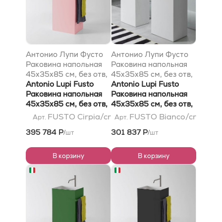
Антонио Лупи Фусто
Антонио Лупи Фусто
Раковина напольная
Раковина напольная
45х35х85 см, без отв,
45х35х85 см, без отв,
без перелива, с д/
Antonio Lupi Fusto
без перелива, с д/
Antonio Lupi Fusto
клапаном (хром),
Раковина напольная
клапаном (хром),
Раковина напольная
сифоном, слив в пол,
45х35х85 см, без отв,
сифоном, слив в пол,
45х35х85 см, без отв,
мат-л: Флумуд, цвет:
без перелива, с д/
мат-л: Флумуд, цвет:
без перелива, с д/
FUSTO Cirpia/cr
FUSTO Bianco/cr
Арт.
Арт.
Кирпиа
клапаном (хром),
белый
клапаном (хром),
395 784 Р
301 837 Р
шт
шт
/
/
сифоном, слив в пол,
сифоном, слив в пол,
мат-л: Flumood, цвет:
мат-л: Flumood, цвет:
Cirpia
белый
В корзину
В корзину