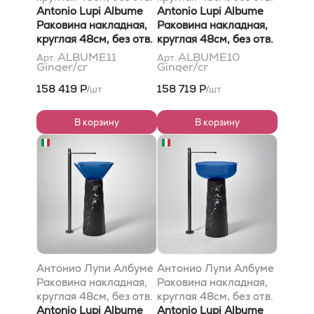
под смес, без
Antonio Lupi Albume
под смес, без
Antonio Lupi Albume
перелива, с д/
Раковина накладная,
перелива, с д/
Раковина накладная,
клапаном (хром), мат-
круглая 48см, без отв.
клапаном (хром), мат-
круглая 48см, без отв.
л: Кристалмуд, цвет:
под смес, без
л: Кристалмуд, цвет:
под смес, без
ALBUME11
ALBUME10
Арт.
Арт.
Ginger/cr
Ginger/cr
Гингер
перелива, с д/
Гингер
перелива, с д/
клапаном (хром), мат-
клапаном (хром), мат-
158 419 Р
158 719 Р
шт
шт
/
/
л: Cristalmood, цвет:
л: Cristalmood, цвет:
Ginger
Ginger
В корзину
В корзину
Антонио Лупи Албуме
Антонио Лупи Албуме
Раковина накладная,
Раковина накладная,
круглая 48см, без отв.
круглая 48см, без отв.
под смес, без
Antonio Lupi Albume
под смес, без
Antonio Lupi Albume