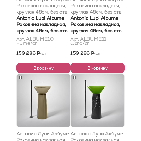
Раковина накладная,
Раковина накладная,
круглая 48см, без отв.
круглая 48см, без отв.
под смес, без
Antonio Lupi Albume
под смес, без
Antonio Lupi Albume
перелива, с д/
Раковина накладная,
перелива, с д/
Раковина накладная,
клапаном (хром), мат-
круглая 48см, без отв.
клапаном (хром), мат-
круглая 48см, без отв.
л: Кристалмуд, цвет:
под смес, без
л: Кристалмуд, цвет:
под смес, без
ALBUME10
ALBUME11
Арт.
Арт.
Fume/cr
Ocra/cr
Фуме
перелива, с д/
Окра
перелива, с д/
клапаном (хром), мат-
клапаном (хром), мат-
159 286 Р
159 286 Р
шт
шт
/
/
л: Cristalmood, цвет:
л: Cristalmood, цвет:
Fume
Ocra
В корзину
В корзину
Антонио Лупи Албуме
Антонио Лупи Албуме
Раковина накладная,
Раковина накладная,