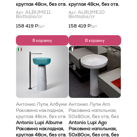
клапаном (хром), мат-
круглая 48см, без отв.
клапаном (хром), мат-
круглая 48см, без отв.
л: Кристалмуд, цвет:
под смес, без
л: Кристалмуд, цвет:
под смес, без
ALBUME11
ALBUME10
Арт.
Арт.
Bottiglia/cr
Bottiglia/cr
Боттиглиа
перелива, с д/
Боттиглиа
перелива, с д/
клапаном (хром), мат-
клапаном (хром), мат-
158 419 Р
158 419 Р
шт
шт
/
/
л: Cristalmood, цвет:
л: Cristalmood, цвет:
Bottiglia
Bottiglia
В корзину
В корзину
Антонио Лупи Албуме
Антонио Лупи Аго
Раковина накладная,
Раковина напольная,
круглая 48см, без отв.
50х80см, без отв, без
под смес, без
Antonio Lupi Albume
перелива, с д/
Antonio Lupi Ago
перелива, с д/
Раковина накладная,
клапаном (хром),
Раковина напольная,
клапаном (хром), мат-
круглая 48см, без отв.
сифоном, слив в пол,
50х80см, без отв, без