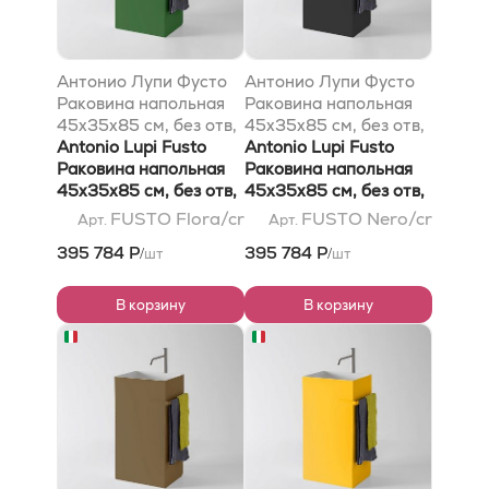
Антонио Лупи Фусто
Антонио Лупи Фусто
Раковина напольная
Раковина напольная
45х35х85 см, без отв,
45х35х85 см, без отв,
без перелива, с д/
Antonio Lupi Fusto
без перелива, с д/
Antonio Lupi Fusto
клапаном (хром),
Раковина напольная
клапаном (хром),
Раковина напольная
сифоном, слив в пол,
45х35х85 см, без отв,
сифоном, слив в пол,
45х35х85 см, без отв,
мат-л: Флумуд, цвет:
без перелива, с д/
мат-л: Флумуд, цвет:
без перелива, с д/
FUSTO Flora/cr
FUSTO Nero/cr
Арт.
Арт.
флора
клапаном (хром),
черный
клапаном (хром),
395 784 Р
395 784 Р
шт
шт
/
/
сифоном, слив в пол,
сифоном, слив в пол,
мат-л: Flumood, цвет:
мат-л: Flumood, цвет:
flora
черный
В корзину
В корзину