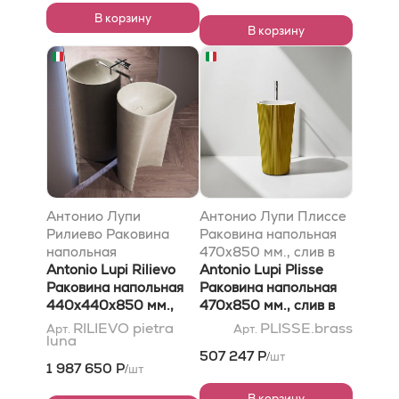
основание прозр, цвет
белый
В корзину
В корзину
Fume
Антонио Лупи
Антонио Лупи Плиссе
Рилиево Раковина
Раковина напольная
напольная
470х850 мм., слив в
440х440х850 мм.,
Antonio Lupi Rilievo
пол, с сифоном, дон
Antonio Lupi Plisse
слив в пол, с
Раковина напольная
клап и гибк шланг,
Раковина напольная
самотёчным донным
440х440х850 мм.,
Флумуд, отделка
470х850 мм., слив в
клапаном (хром),
слив в пол, с
снаружи латунь
пол, с сифоном, дон
RILIEVO pietra
PLISSE.brass
Арт.
Арт.
luna
сифоном и гибким
самотёчным донным
повдер, внутри белый
клап и гибк шланг,
507 247 Р
шт
/
шлангом, Пьетра Луна
клапаном (хром),
Flumood, отделка
1 987 650 Р
шт
/
сифоном и гибким
снаружи Brass powder,
шлангом, pietra Luna
внутри белый
В корзину