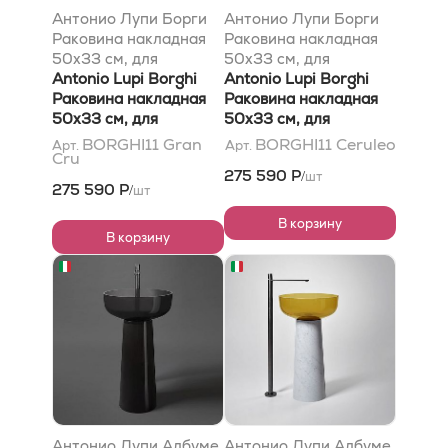
Антонио Лупи Борги
Антонио Лупи Борги
Раковина накладная
Раковина накладная
50х33 см, для
50х33 см, для
установки на
Antonio Lupi Borghi
установки на
Antonio Lupi Borghi
пьедестал,
Раковина накладная
пьедестал,
Раковина накладная
Кристалмуд, с донным
50х33 см, для
Кристалмуд, с донным
50х33 см, для
клапаном, цвет Гран
установки на
клапаном, цвет
установки на
BORGHI11 Gran
BORGHI11 Ceruleo
Арт.
Арт.
Cru
Кру
пьедестал,
Керулео
пьедестал,
275 590 Р
шт
/
Cristalmood, с донным
Cristalmood, с донным
275 590 Р
шт
/
клапаном, цвет Gran
клапаном, цвет
Cru
Ceruleo
В корзину
В корзину
Антонио Лупи Албуме
Антонио Лупи Албуме