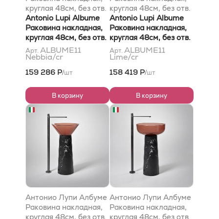
круглая 48см, без отв.
круглая 48см, без отв.
под смес, без
Antonio Lupi Albume
под смес, без
Antonio Lupi Albume
перелива, с д/
Раковина накладная,
перелива, с д/
Раковина накладная,
клапаном (хром), мат-
круглая 48см, без отв.
клапаном (хром), мат-
круглая 48см, без отв.
л: Кристалмуд, цвет:
под смес, без
л: Кристалмуд, цвет:
под смес, без
ALBUME11
ALBUME11
Арт.
Арт.
Nebbia/cr
Lime/cr
Неббиа
перелива, с д/
Лиме
перелива, с д/
клапаном (хром), мат-
клапаном (хром), мат-
159 286 Р
158 419 Р
шт
шт
/
/
л: Cristalmood, цвет:
л: Cristalmood, цвет:
Nebbia
Lime
В корзину
В корзину
Антонио Лупи Албуме
Антонио Лупи Албуме
Раковина накладная,
Раковина накладная,
круглая 48см, без отв.
круглая 48см, без отв.