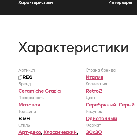
Характеристики
Интерьеры
Характеристики
Артикул
Страна бренда
RE6
Италия
Бренд
Коллекция
Ceramiche Grazia
Retro2
Поверхность
Цвет
Матовая
Серебряный
,
Серый
Толщина
Рисунок
8 мм
Однотонный
Стиль
Формат
Арт-деко
,
Классический
,
30x30