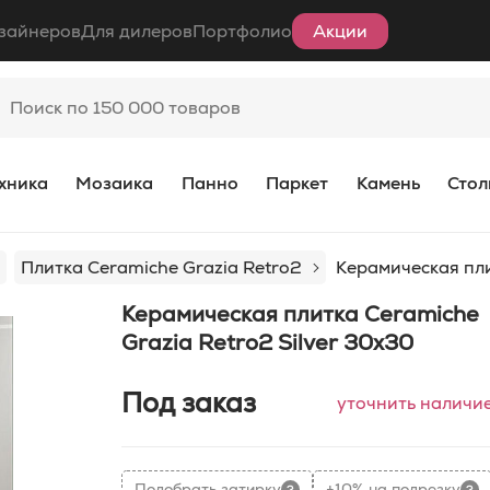
зайнеров
Для дилеров
Портфолио
Акции
хника
Мозаика
Панно
Паркет
Камень
Стол
Плитка Ceramiche Grazia Retro2
Керамическая пли
Керамическая плитка Ceramiche
Grazia Retro2 Silver 30x30
Под заказ
уточнить наличи
Подобрать затирку
+10% на подрезку