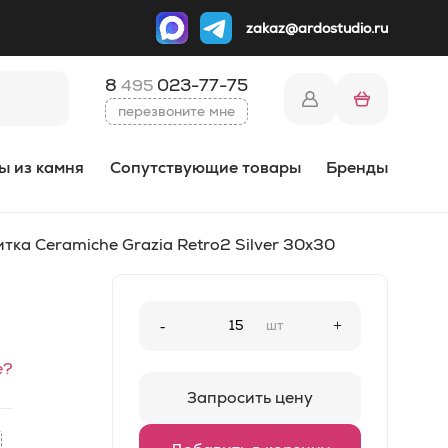
zakaz@ardostudio.ru
8
023-77-75
495
перезвоните мне
ы из камня
Сопутствующие товары
Бренды
тка Ceramiche Grazia Retro2 Silver 30x30
-
шт
+
е?
Запросить цену