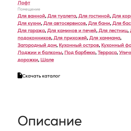
Лофт
Помещение
Для ванной
,
Для туалета
,
Для гостиной
,
Для ко
Для кухни
,
Для автосервисов
,
Для бани
,
Для ба
Для гаража
,
Для каминов и печей
,
Для лестниц
,
подоконников
,
Для прихожей
,
Для хаммама
,
Загородный дом
,
Кухонный остров
,
Кухонный фа
Лоджии и балконы
,
Под барбекю
,
Терраса
,
Улич
дорожки
,
Шале
Скачать каталог
Описание