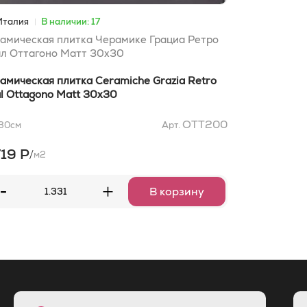
Италия
В наличии: 17
амическая плитка Черамике Грациа Ретро
л Оттагоно Матт 30x30
амическая плитка Ceramiche Grazia Retro
l Ottagono Matt 30x30
OTT200
30
см
Арт.
719 Р
/
м2
-
+
В корзину