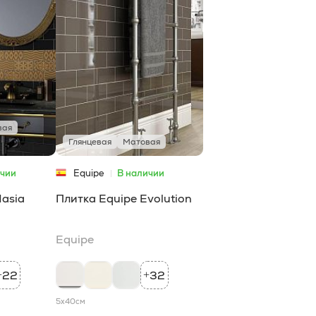
вая
Глянцевая
Матовая
ичии
Equipe
В наличии
Masia
Плитка Equipe Evolution
Equipe
22
32
+
+
5x40
см