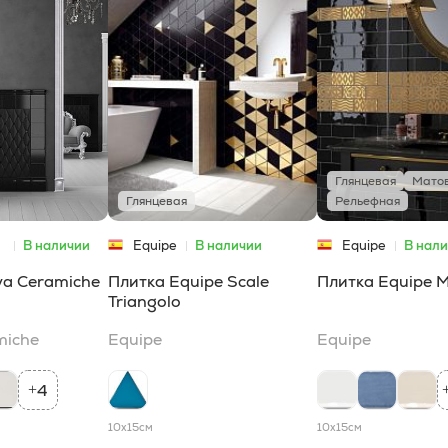
Глянцевая
Мато
Глянцевая
Рельефная
В наличии
Equipe
В наличии
Equipe
В нал
va Сeramiche
Плитка Equipe Scale
Плитка Equipe 
Triangolo
miche
Equipe
Equipe
4
+
10x15
см
10x15
см