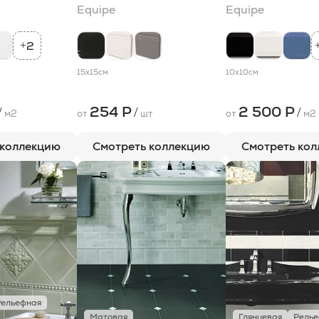
Equipe
Equipe
2
+
15x15
см
10x10
см
254 Р
2 500 Р
/
/
/
м2
от
шт
от
м2
 коллекцию
Смотреть коллекцию
Смотреть ко
Рельефная
Матовая
Глянцевая
Рель