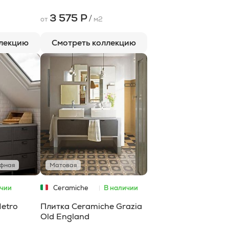
3 575 Р
/
от
м2
ллекцию
Смотреть коллекцию
ефная
Матовая
ичии
Ceramiche
В наличии
Grazia
Metro
Плитка Ceramiche Grazia
Old England