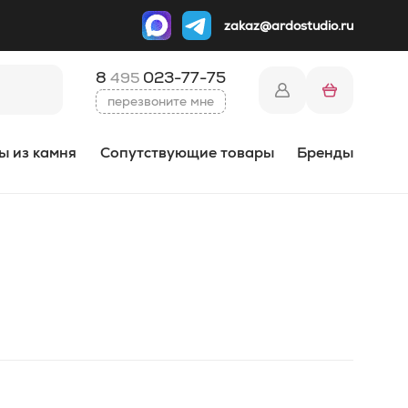
zakaz@ardostudio.ru
8
023-77-75
495
перезвоните мне
ы из камня
Сопутствующие товары
Бренды