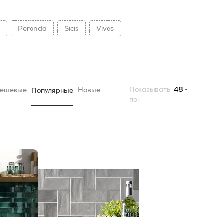
Peronda
Sicis
Vives
Показывать
48
ешевые
Новые
Популярные
по: