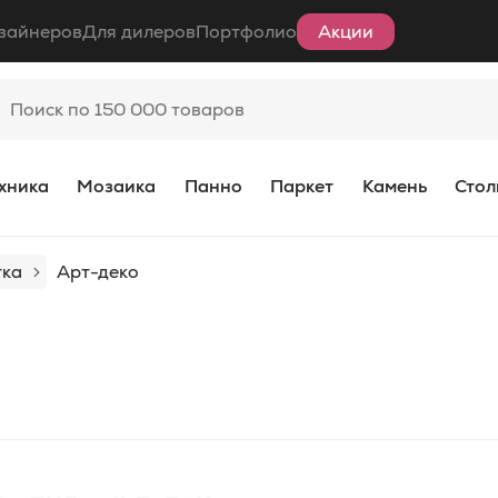
зайнеров
Для дилеров
Портфолио
Акции
хника
Мозаика
Панно
Паркет
Камень
Стол
тка
Арт-деко