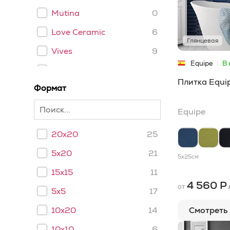
Mutina
0
Love Ceramic
6
Глянцевая
Vives
9
Equipe
В 
LaDiva Сeramiche
5
Плитка Equi
Формат
Petracers
7
Sicis
4
Equipe
Le Nid
0
20x20
25
WOW
5
5x20
21
5x25
см
Cerim
3
15x15
11
Etruria Design
3
4 560 Р
от
5x5
17
APE
2
Смотреть
10x20
14
Ceramica Bardelli
2
10x10
6