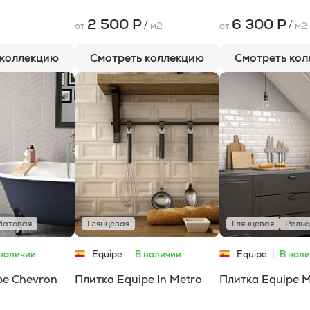
2 500 Р
6 300 Р
/
/
от
м2
от
м2
 коллекцию
Смотреть коллекцию
Смотреть ко
Матовая
Глянцевая
Глянцевая
Рель
наличии
Equipe
В наличии
Equipe
В нал
pe Chevron
Плитка Equipe In Metro
Плитка Equipe 