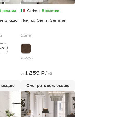
В наличии
Cerim
В наличии
e Grazia
Плитка Cerim Gemme
a
Cerim
21
+
20x50
см
1 259 Р
/
от
м2
ллекцию
Смотреть коллекцию