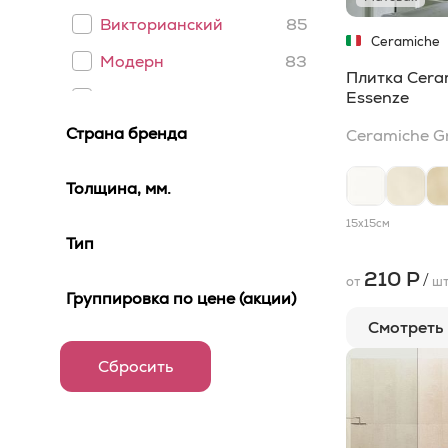
5x90
2
Викторианский
85
Ceramiche
Grazia
80x80
1
Модерн
83
Плитка Cera
100x250
1
Essenze
Скандинавский
82
Страна бренда
100x300
1
Барокко
78
Ceramiche G
10x40
1
Хай-тек
73
Толщина, мм.
10x50
1
Японский
72
15x15
см
Тип
135x290
1
Античный
71
210 Р
/
15x115
0
Восточный
70
от
ш
Группировка по цене (акции)
250x300
1
Греческий
68
Смотреть
25x300
0
Марокканский
68
25x35
1
В арабском стиле
67
30x35
1
Морской
59