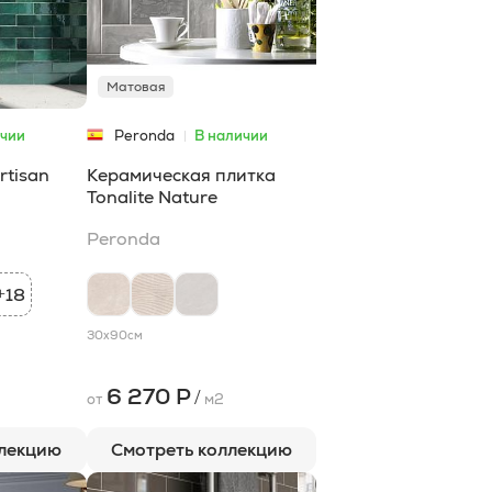
Матовая
ичии
Peronda
В наличии
rtisan
Керамическая плитка
Tonalite Nature
Peronda
18
+
30x90
см
6 270 Р
/
от
м2
ллекцию
Смотреть коллекцию