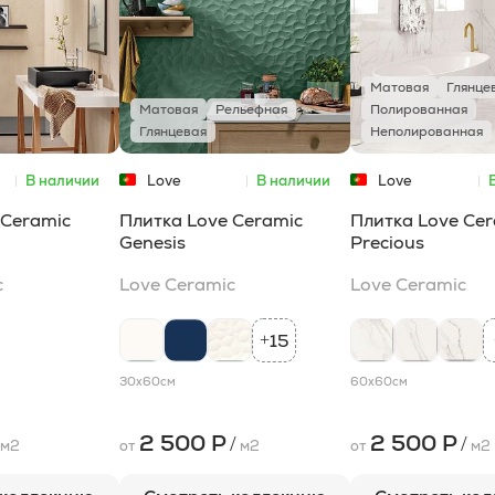
Матовая
Глянце
Матовая
Рельефная
Полированная
Глянцевая
Неполированная
В наличии
Love
В наличии
Love
Ceramic
Ceramic
 Ceramic
Плитка Love Ceramic
Плитка Love Ce
Genesis
Precious
c
Love Ceramic
Love Ceramic
15
+
30x60
см
60x60
см
2 500 Р
2 500 Р
/
/
м2
от
м2
от
м2