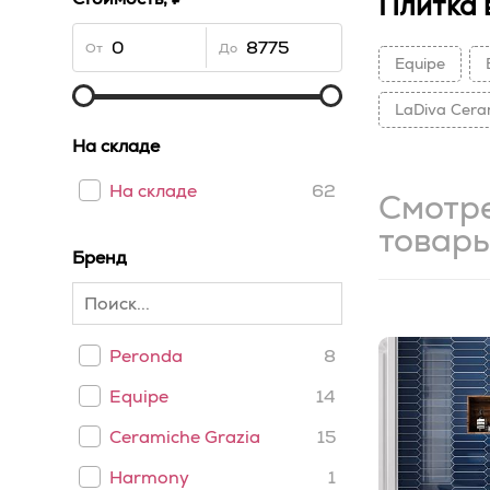
Плитка 
От
До
Equipe
LaDiva Сera
На складе
На складе
62
Смотр
товар
Бренд
Peronda
8
Equipe
14
Ceramiche Grazia
15
Harmony
1