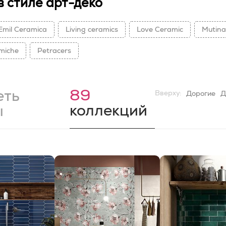
в стиле арт-деко
Emil Ceramica
Living ceramics
Love Ceramic
Mutina
miche
Petracers
89
еть
Вверху:
Дорогие
Д
коллекций
ы