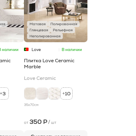
вая
Матовая
Полированная
Глянцевая
Рельефная
Неполированная
В наличии
Love
В наличии
Ceramic
ramic
Плитка Love Ceramic
Marble
Love Ceramic
3
10
+
+
35x70
см
350 Р
/
от
шт