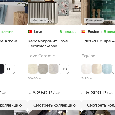
Матовая
Глянцевая
наличии
Love
В наличии
Equipe
В нал
Ceramic
pe Arrow
Керамогранит Love
Плитка Equipe A
Ceramic Sense
Love Ceramic
Equipe
10
13
+
+
80x80
см
5x20
см
3 250 Р
5 300 Р
/
/
/
м2
от
м2
от
м2
 коллекцию
Смотреть коллекцию
Смотреть ко