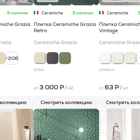
В наличии
Ceramiche
В наличии
Ceramiche
Grazia
Grazia
miche Grazia
Плитка Ceramiche Grazia
Плитка Ceramich
Retro
Vintage
razia
Ceramiche Grazia
Ceramiche Grazi
206
+
5x5
см
10x20
см
3 000 Р
63 Р
/
/
т
от
м2
от
шт
 коллекцию
Смотреть коллекцию
Смотреть ко