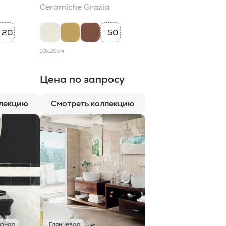
Ceramiche Grazia
20
50
+
+
10x20
см
Цена по запросу
ллекцию
Смотреть коллекцию
ефная
Глянцевая