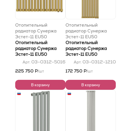
Отопительный
Отопительный
радиатор Сунержа
радиатор Сунержа
Эстет-11 EU50
Эстет-11 EU50
500х720 16 секций,
Отопительный
1200х450 10 секций,
Отопительный
Золото
радиатор Сунержа
Золото
радиатор Сунержа
Эстет-11 EU50
Эстет-11 EU50
500х720 16 секций,
1200х450 10 секций,
03-0312-5016
03-0312-1210
Арт.
Арт.
Золото
Золото
225 750 Р
172 750 Р
шт
шт
/
/
В корзину
В корзину