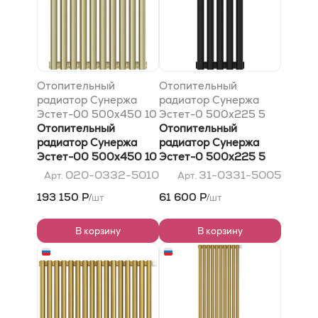
Отопительный
Отопительный
радиатор Сунержа
радиатор Сунержа
Эстет-00 500х450 10
Эстет-0 500х225 5
секций, Шампань
Отопительный
секций, Матовый
Отопительный
радиатор Сунержа
чёрный
радиатор Сунержа
Эстет-00 500х450 10
Эстет-0 500х225 5
секций, Шампань
секций, Матовый
020-0332-5010
31-0331-5005
Арт.
Арт.
чёрный
193 150 Р
61 600 Р
шт
шт
/
/
В корзину
В корзину