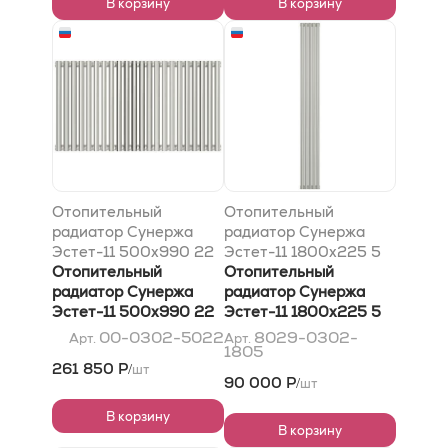
В корзину
В корзину
Отопительный
Отопительный
радиатор Сунержа
радиатор Сунержа
Эстет-11 500х990 22
Эстет-11 1800х225 5
секции, Без покрытия
Отопительный
секций, RAL 8029
Отопительный
радиатор Сунержа
Жемчужно-медный
радиатор Сунержа
Эстет-11 500х990 22
Эстет-11 1800х225 5
секции, Без покрытия
секций, RAL 8029
00-0302-5022
8029-0302-
Арт.
Арт.
1805
Жемчужно-медный
261 850 Р
шт
/
90 000 Р
шт
/
В корзину
В корзину