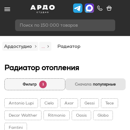
Поиск по 150 000 товаров
Ардостудио
...
Радиатор
Радиатор отопления
Фильтр
Сначала:
популярные
1
Antonio Lupi
Cielo
Axor
Gessi
Tece
Decor Walther
Ritmonio
Oasis
Globo
Fantini