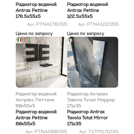
Радиатор водяной
Радиатор водяной
Antrax Pettine
Antrax Pettine
176.5x55x5
122.5x55x5
PTNA176055
PTNA122055
Арт.
Арт.
Цена по запросу
Цена по запросу
Радиатор водяной
Радиатор Антракс
Антракс Петтине
Тавола Тотал Миррор
68x55x5
171x35
Радиатор водяной
Радиатор Antrax
Antrax Pettine
Tavola Total Mirror
68x55x5
171x35
PTNA068055
TVTM171035
Арт.
Арт.