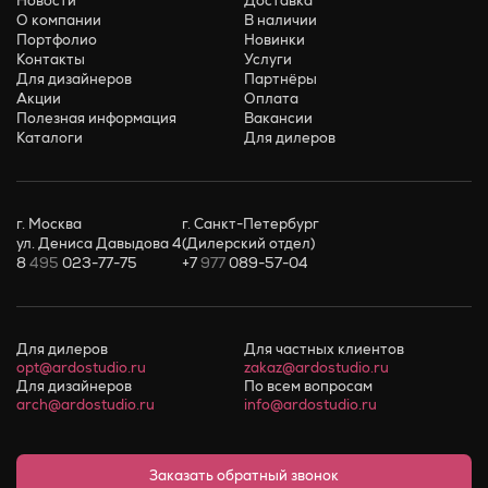
Новости
Доставка
О компании
В наличии
Портфолио
Новинки
Контакты
Услуги
Для дизайнеров
Партнёры
Акции
Оплата
Полезная информация
Вакансии
Каталоги
Для дилеров
г. Москва
г. Санкт-Петербург
ул. Дениса Давыдова 4
(Дилерский отдел)
8
495
023-77-75
+7
977
089-57-04
Для дилеров
Для частных клиентов
opt@ardostudio.ru
zakaz@ardostudio.ru
Для дизайнеров
По всем вопросам
arch@ardostudio.ru
info@ardostudio.ru
Заказать обратный звонок