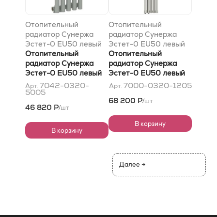
Отопительный
Отопительный
радиатор Сунержа
радиатор Сунержа
Эстет-0 EU50 левый
Эстет-0 EU50 левый
500х225 5 секций,
Отопительный
1200х225 5 секций,
Отопительный
RAL 7042
радиатор Сунержа
RAL 7000 Серая
радиатор Сунержа
Транспортный серый A
Эстет-0 EU50 левый
белка
Эстет-0 EU50 левый
500х225 5 секций,
1200х225 5 секций,
7042-0320-
7000-0320-1205
Арт.
Арт.
5005
RAL 7042
RAL 7000 Серая
68 200 Р
шт
/
Транспортный серый A
белка
46 820 Р
шт
/
В корзину
В корзину
Далее →