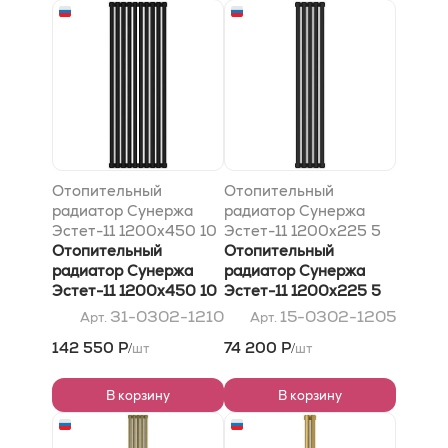
Отопительный
Отопительный
радиатор Сунержа
радиатор Сунержа
Эстет-11 1200х450 10
Эстет-11 1200х225 5
секций, Матовый
Отопительный
секций, Тёмный титан
Отопительный
чёрный
радиатор Сунержа
муар
радиатор Сунержа
Эстет-11 1200х450 10
Эстет-11 1200х225 5
секций, Матовый
секций, Тёмный титан
31-0302-1210
15-0302-1205
Арт.
Арт.
чёрный
муар
142 550 Р
74 200 Р
шт
шт
/
/
В корзину
В корзину