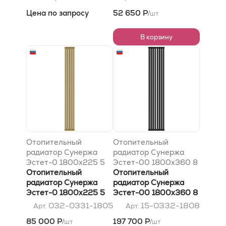
золото
Цена по запросу
52 650 Р
шт
/
В корзину
Отопительный
Отопительный
радиатор Сунержа
радиатор Сунержа
Эстет-0 1800х225 5
Эстет-00 1800х360 8
секций, Матовое
Отопительный
секций, Тёмный титан
Отопительный
золото
радиатор Сунержа
муар
радиатор Сунержа
Эстет-0 1800х225 5
Эстет-00 1800х360 8
секций, Матовое
секций, Тёмный титан
032-0331-1805
15-0332-1808
Арт.
Арт.
золото
муар
85 000 Р
197 700 Р
шт
шт
/
/