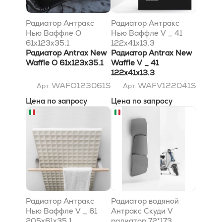
Радиатор Антракс
Радиатор Антракс
Нью Ваффле O
Нью Ваффле V _ 41
61x123x35.1
122x41x13.3
Радиатор Antrax New
Радиатор Antrax New
Waffle O 61x123x35.1
Waffle V _ 41
122x41x13.3
WAFO123061S
WAFV122041S
Арт.
Арт.
Цена по запросу
Цена по запросу
Радиатор Антракс
Радиатор водяной
Нью Ваффле V _ 61
Антракс Скуди V
205x61x35.1
радиатор 72*173