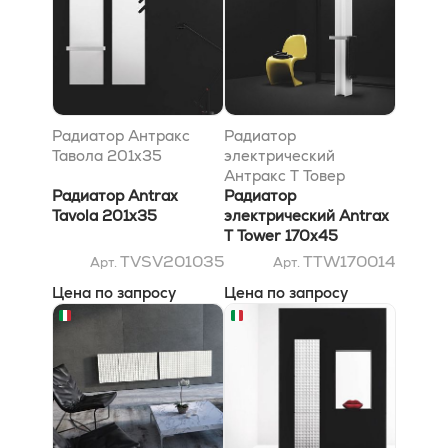
Радиатор Антракс
Радиатор
Тавола 201x35
электрический
Антракс T Товер
Радиатор Antrax
170x45
Радиатор
Tavola 201x35
электрический Antrax
T Tower 170x45
TVSV201035
TTW170014
Арт.
Арт.
Цена по запросу
Цена по запросу