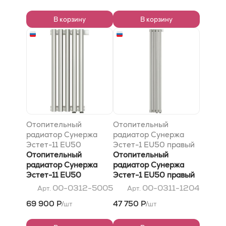
В корзину
В корзину
Отопительный
Отопительный
радиатор Сунержа
радиатор Сунержа
Эстет-11 EU50
Эстет-1 EU50 правый
500х225 5 секций,
Отопительный
1200х180 4 секции,
Отопительный
Без покрытия
радиатор Сунержа
Без покрытия
радиатор Сунержа
Эстет-11 EU50
Эстет-1 EU50 правый
500х225 5 секций,
1200х180 4 секции,
00-0312-5005
00-0311-1204
Арт.
Арт.
Без покрытия
Без покрытия
69 900 Р
47 750 Р
шт
шт
/
/