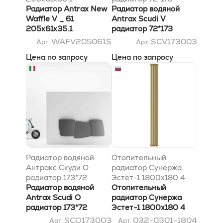
Радиатор Antrax New
Радиатор водяной
Waffle V _ 61
Antrax Scudi V
205x61x35.1
радиатор 72*173
WAFV205061S
SCV173003
Арт.
Арт.
Цена по запросу
Цена по запросу
Радиатор водяной
Отопительный
Антракс Скуди O
радиатор Сунержа
радиатор 173*72
Эстет-1 1800х180 4
Радиатор водяной
секции, Матовое
Отопительный
Antrax Scudi O
золото
радиатор Сунержа
радиатор 173*72
Эстет-1 1800х180 4
секции, Матовое
SCO173003
032-0301-1804
Арт.
Арт.