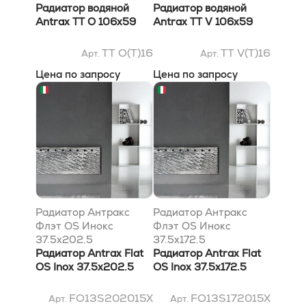
Радиатор водяной
Радиатор водяной
Antrax TT O 106x59
Antrax TT V 106x59
TT O(T)16
TT V(T)16
Арт.
Арт.
Цена по запросу
Цена по запросу
Радиатор Антракс
Радиатор Антракс
Флэт OS Инокс
Флэт OS Инокс
37.5x202.5
37.5x172.5
Радиатор Antrax Flat
Радиатор Antrax Flat
OS Inox 37.5x202.5
OS Inox 37.5x172.5
FO13S202015X
FO13S172015X
Арт.
Арт.