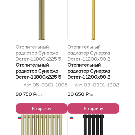
Отопительный
Отопительный
радиатор Сунержа
радиатор Сунержа
Эстет-1 1800х225 5
Эстет-1 1200х90 2
секций, Состаренная
Отопительный
секции, Золото
Отопительный
бронза
радиатор Сунержа
радиатор Сунержа
Эстет-1 1800х225 5
Эстет-1 1200х90 2
секций, Состаренная
секции, Золото
05-0301-1805
03-0301-1202
Арт.
Арт.
бронза
90 750 Р
30 650 Р
шт
шт
/
/
В корзину
В корзину