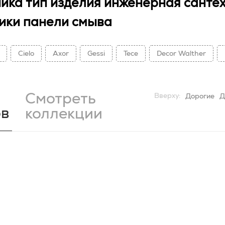
ика тип изделия инженерная сантех
ики панели смыва
Cielo
Axor
Gessi
Tece
Decor Walther
Смотреть
Вверху:
Дорогие
Д
ов
коллекции