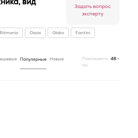
ника, вид
Задать вопрос
эксперту
Ritmonio
Oasis
Globo
Fantini
Показывать
48
ешевые
Новые
Популярные
по: