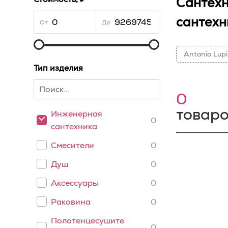
Сантехн
сантехн
От
До
Antonio Lupi
Тип изделия
0
товар
Инженерная
0
сантехника
Смесители
0
Душ
0
Аксессуары
0
Раковина
0
Полотенцесушите
0