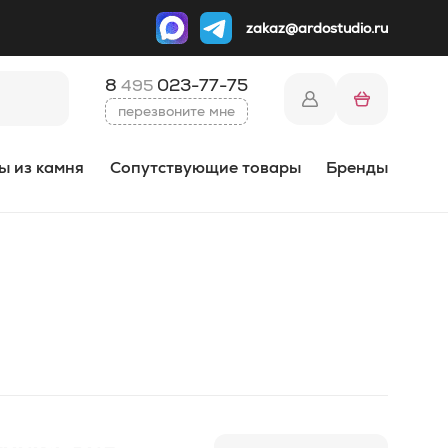
zakaz@ardostudio.ru
8
023-77-75
495
перезвоните мне
ы из камня
Сопутствующие товары
Бренды