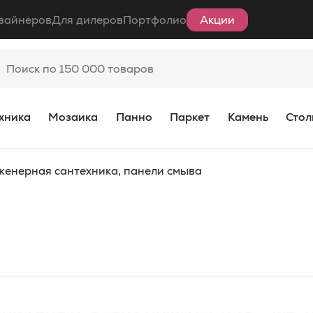
зайнеров
Для дилеров
Портфолио
Акции
хника
Мозаика
Панно
Паркет
Камень
Стол
женерная сантехника, панели смыва