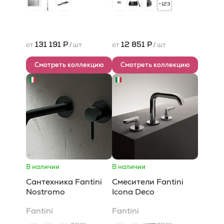
123
+
131 191 Р
12 851 Р
от
/
шт
от
/
шт
Смотреть коллекцию
Смотреть коллекцию
В наличии
В наличии
Сантехника Fantini
Смесители Fantini
Nostromo
Icona Deco
Fantini
Fantini