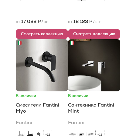
17 088 Р
18 123 Р
от
/
шт
от
/
шт
Смотреть коллекцию
Смотреть коллекцию
В наличии
В наличии
Смесители Fantini
Сантехника Fantini
Myo
Mint
Fantini
Fantini
12
13
+
+