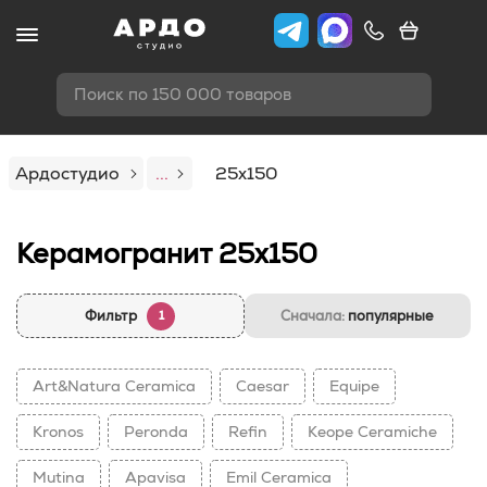
Поиск по 150 000 товаров
Ардостудио
...
25x150
Керамогранит 25x150
Фильтр
Сначала:
популярные
1
Art&Natura Ceramica
Caesar
Equipe
Kronos
Peronda
Refin
Keope Ceramiche
Mutina
Apavisa
Emil Ceramica