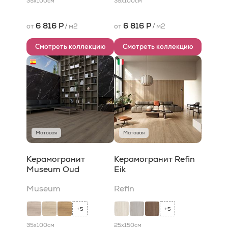
35x100
см
35x100
см
6 816 Р
6 816 Р
от
/
м2
от
/
м2
Смотреть коллекцию
Смотреть коллекцию
Матовая
Матовая
Керамогранит
Керамогранит Refin
Museum Oud
Eik
Museum
Refin
5
5
+
+
35x100
см
25x150
см