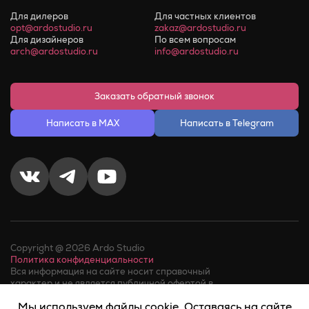
Для дилеров
Для частных клиентов
opt@ardostudio.ru
zakaz@ardostudio.ru
Для дизайнеров
По всем вопросам
arch@ardostudio.ru
info@ardostudio.ru
Заказать обратный звонок
Написать в MAX
Написать в Telegram
Copyright @ 2026 Ardo Studio
Политика конфиденциальности
Вся информация на сайте носит справочный
характер и не является публичной офертой в
соответствии с пунктом 2 статьи 437 ГК РФ.
Мы используем файлы cookie. Оставаясь на сайте
Факт телефонного звонка в компанию или обращения в