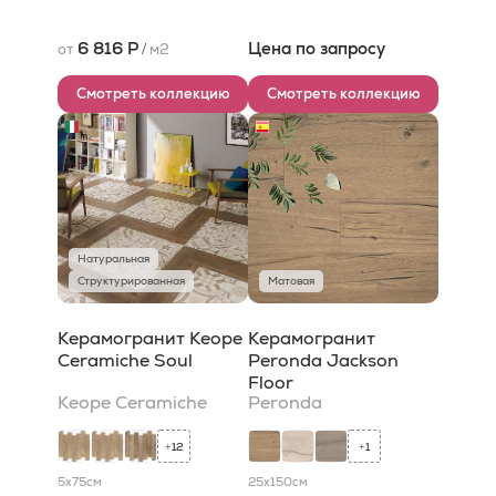
6 816 Р
Цена по запросу
от
/
м2
Смотреть коллекцию
Смотреть коллекцию
Натуральная
Структурированная
Матовая
Керамогранит Keope
Керамогранит
Ceramiche Soul
Peronda Jackson
Floor
Keope Ceramiche
Peronda
12
1
+
+
5x75
см
25x150
см