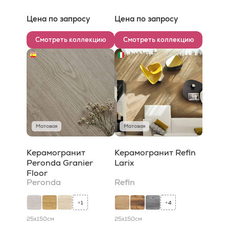
Цена по запросу
Цена по запросу
Смотреть коллекцию
Смотреть коллекцию
Матовая
Матовая
Керамогранит
Керамогранит Refin
Peronda Granier
Larix
Floor
Peronda
Refin
1
4
+
+
25x150
см
25x150
см