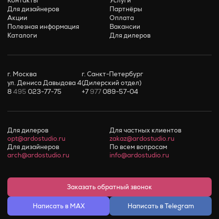
Контакты
Услуги
Для дизайнеров
Партнёры
Акции
Оплата
Полезная информация
Вакансии
Каталоги
Для дилеров
г. Москва
г. Санкт-Петербург
ул. Дениса Давыдова 4
(Дилерский отдел)
8
495
023-77-75
+7
977
089-57-04
Для дилеров
Для частных клиентов
opt@ardostudio.ru
zakaz@ardostudio.ru
Для дизайнеров
По всем вопросам
arch@ardostudio.ru
info@ardostudio.ru
Заказать обратный звонок
Написать в MAX
Написать в Telegram