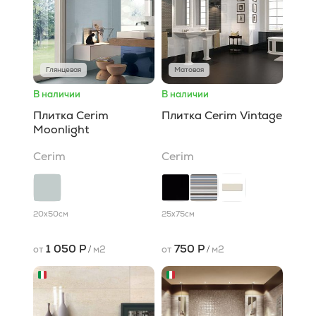
Глянцевая
Матовая
В наличии
В наличии
Плитка Cerim
Плитка Cerim Vintage
Moonlight
Cerim
Cerim
20x50
см
25x75
см
1 050 Р
750 Р
от
/
м2
от
/
м2