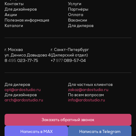
Контакты
Услуги
Для дизайнеров
Партнёры
Акции
Оплата
Полезная информация
Вакансии
Каталоги
Для дилеров
г. Москва
г. Санкт-Петербург
ул. Дениса Давыдова 4
(Дилерский отдел)
8
495
023-77-75
+7
977
089-57-04
Для дилеров
Для частных клиентов
opt@ardostudio.ru
zakaz@ardostudio.ru
Для дизайнеров
По всем вопросам
arch@ardostudio.ru
info@ardostudio.ru
Заказать обратный звонок
Написать в MAX
Написать в Telegram