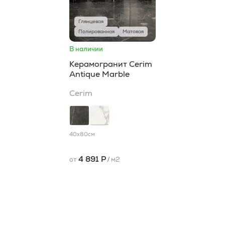
Глянцевая
Полированная
Матовая
В наличии
Керамогранит Cerim
Antique Marble
Cerim
40x80
см
4 891 Р
от
/
м2