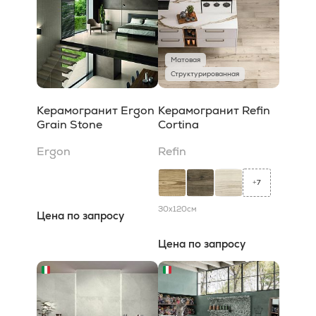
Матовая
Структурированная
Керамогранит Ergon
Керамогранит Refin
Grain Stone
Cortina
Ergon
Refin
7
+
30x120
см
Цена по запросу
Цена по запросу