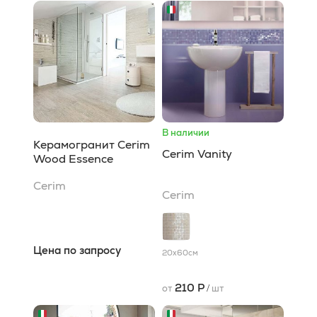
В наличии
Керамогранит Cerim
Cerim Vanity
Wood Essence
Cerim
Cerim
Цена по запросу
20x60
см
210 Р
от
/
шт