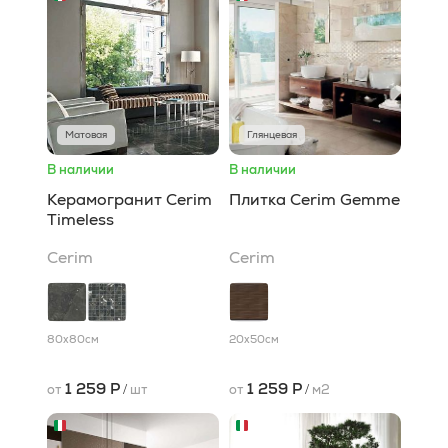
Матовая
Глянцевая
В наличии
В наличии
Керамогранит Cerim
Плитка Cerim Gemme
Timeless
Cerim
Cerim
80x80
см
20x50
см
1 259 Р
1 259 Р
от
/
шт
от
/
м2