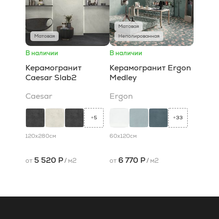
Матовая
Матовая
Неполированная
В наличии
В наличии
Керамогранит
Керамогранит Ergon
Caesar Slab2
Medley
Caesar
Ergon
5
33
+
+
120x280
см
60x120
см
5 520 Р
6 770 Р
от
/
м2
от
/
м2