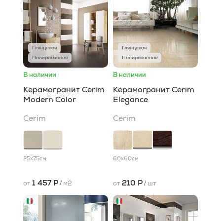
Глянцевая
Глянцевая
Полированная
Полированная
В наличии
В наличии
Керамогранит Cerim
Керамогранит Cerim
Modern Color
Elegance
Cerim
Cerim
25x75
см
60x60
см
1 457 Р
210 Р
от
/
м2
от
/
шт