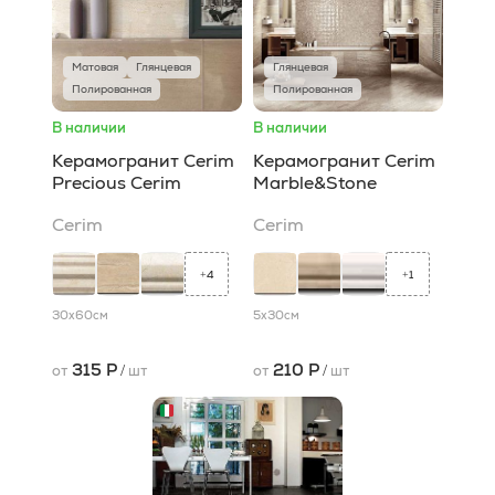
Матовая
Глянцевая
Глянцевая
Полированная
Полированная
В наличии
В наличии
Керамогранит Cerim
Керамогранит Cerim
Precious Cerim
Marble&Stone
Cerim
Cerim
4
1
+
+
30x60
см
5x30
см
315 Р
210 Р
от
/
шт
от
/
шт