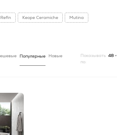
Refin
Keope Ceramiche
Mutina
Показывать
48
ешевые
Новые
Популярные
по: