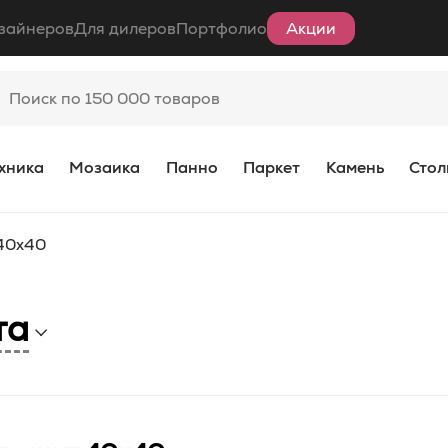
зайнеров
Для дилеров
Портфолио
Акции
хника
Мозаика
Панно
Паркет
Камень
Стол
40x40
та