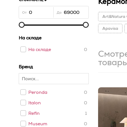
Керамо
От
До
Art&Natura 
Apavisa
На складе
На складе
0
Смотр
товар
Бренд
Peronda
0
Italon
0
Refin
1
Museum
0