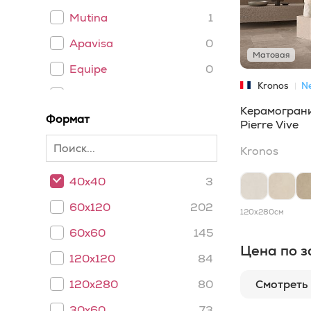
Mutina
1
Apavisa
0
Матовая
Equipe
0
Kronos
N
Caesar
0
Керамограни
Формат
Emil Ceramica
0
Pierre Vive
Casalgrande
Kronos
0
Padana
40x40
3
Keope Ceramiche
0
60x120
202
120x280
см
Kronos
1
60x60
145
Living ceramics
0
Цена по з
120x120
84
ART NATURA
0
Ceramica
Смотреть
120x280
80
Inalco
0
30x60
73