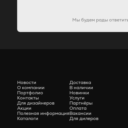
30x80
5
Tagina
0
5x30
5
WOW
0
Мы будем рады ответить
90x180
5
100x300
4
10x40
4
20x160
4
20x30
4
20x60
4
Новости
Доставка
О компании
В наличии
25x160
4
Портфолио
Новинки
Контакты
Услуги
50x50
4
Для дизайнеров
Партнёры
Акции
Оплата
5x40
4
Полезная информация
Вакансии
Каталоги
Для дилеров
60x90
4