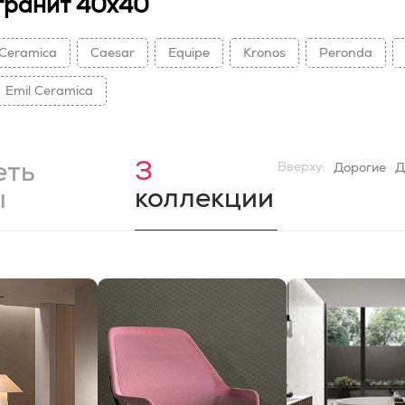
гранит 40x40
Ceramica
Caesar
Equipe
Kronos
Peronda
Emil Ceramica
3
еть
Вверху:
Дорогие
Д
коллекции
ы