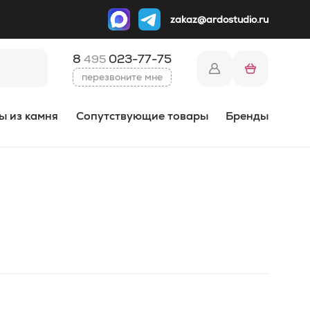
zakaz@ardostudio.ru
8
023-77-75
495
перезвоните мне
ы из камня
Сопутствующие товары
Бренды