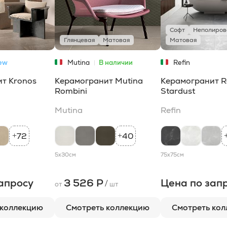
Софт
Неполиров
Глянцевая
Матовая
Матовая
ew
Mutina
В наличии
Refin
т Kronos
Керамогранит Mutina
Керамогранит R
Rombini
Stardust
Mutina
Refin
72
40
+
+
5x30
см
75x75
см
апросу
3 526 Р
Цена по зап
/
от
шт
 коллекцию
Смотреть коллекцию
Смотреть ко