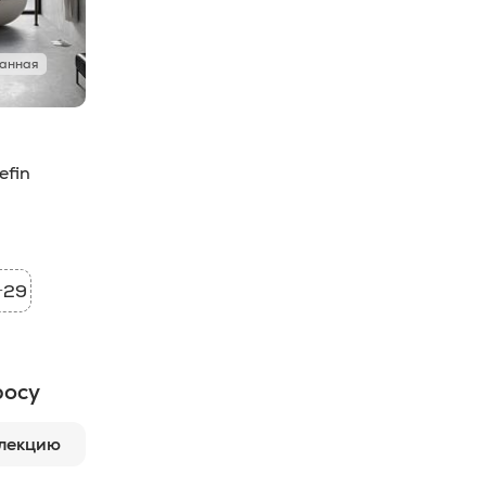
анная
efin
29
+
росу
ллекцию