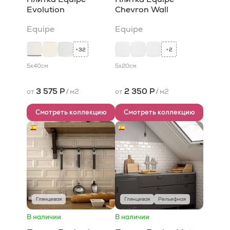
Evolution
Chevron Wall
Equipe
Equipe
32
2
+
+
5x40
см
5x20
см
3 575 Р
2 350 Р
от
/
м2
от
/
м2
Смотреть коллекцию
Смотреть коллекцию
Глянцевая
Глянцевая
Рельефная
В наличии
В наличии