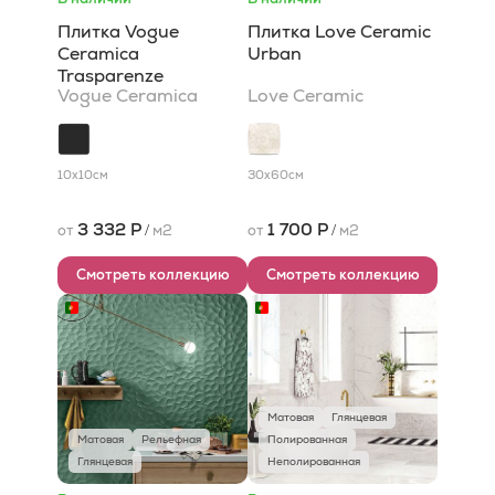
Плитка Vogue
Плитка Love Ceramic
Ceramica
Urban
Trasparenze
Vogue Ceramica
Love Ceramic
10x10
см
30x60
см
3 332 Р
1 700 Р
от
/
м2
от
/
м2
Смотреть коллекцию
Смотреть коллекцию
Матовая
Глянцевая
Матовая
Рельефная
Полированная
Глянцевая
Неполированная