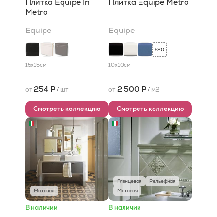
Плитка Equipe In
Плитка Equipe Metro
Metro
Equipe
Equipe
20
+
15x15
см
10x10
см
254 Р
2 500 Р
от
/
шт
от
/
м2
Смотреть коллекцию
Смотреть коллекцию
Глянцевая
Рельефная
Матовая
Матовая
В наличии
В наличии