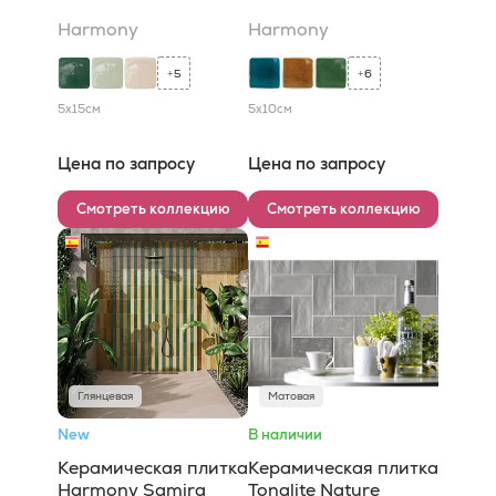
Harmony
Harmony
5
6
+
+
5x15
см
5x10
см
Цена по запросу
Цена по запросу
Смотреть коллекцию
Смотреть коллекцию
Глянцевая
Матовая
New
В наличии
Керамическая плитка
Керамическая плитка
Harmony Samira
Tonalite Nature