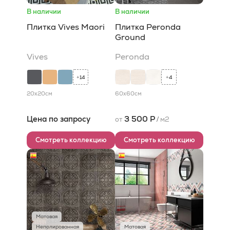
В наличии
В наличии
Плитка Vives Maori
Плитка Peronda
Ground
Vives
Peronda
14
4
+
+
20x20
см
60x60
см
Цена по запросу
3 500 Р
от
/
м2
Смотреть коллекцию
Смотреть коллекцию
Матовая
Неполированная
Матовая