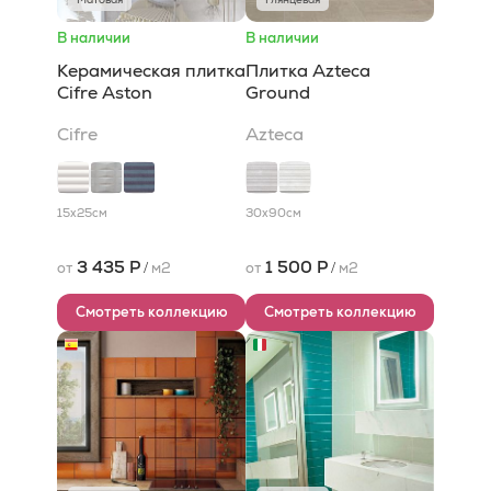
В наличии
В наличии
Керамическая плитка
Плитка Azteca
Cifre Aston
Ground
Cifre
Azteca
15x25
см
30x90
см
3 435 Р
1 500 Р
от
/
м2
от
/
м2
Смотреть коллекцию
Смотреть коллекцию