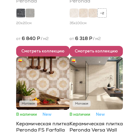
Peronda
Peronda
2
+
20x20
см
35x100
см
6 840 Р
6 318 Р
от
/
м2
от
/
м2
Смотреть коллекцию
Смотреть коллекцию
Матовая
Матовая
В наличии
New
В наличии
New
Керамическая плитка
Керамическая плитка
Peronda FS Farfalla
Peronda Versa Wall