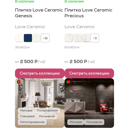
В наличии
В наличии
Плитка Love Ceramic
Плитка Love Ceramic
Genesis
Precious
Love Ceramic
Love Ceramic
15
3
+
+
30x60
см
60x60
см
2 500 Р
2 500 Р
от
/
м2
от
/
м2
Смотреть коллекцию
Смотреть коллекцию
Матовая
Полированная
Глянцевая
Рельефная
Неполированная
Матовая
Рельефная