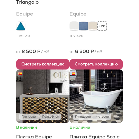
Triangolo
Equipe
Equipe
22
+
10x15
см
10x15
см
2 500 Р
6 300 Р
от
/
м2
от
/
м2
Смотреть коллекцию
Смотреть коллекцию
Глянцевая
Рельефная
Глянцевая
Матовая
В наличии
В наличии
Плитка Equipe
Плитка Equipe Scale