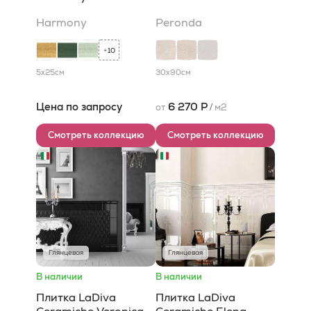
Harmony
Peronda
10
+
5x25
см
30x90
см
Цена по запросу
6 270 Р
от
/
м2
Смотреть коллекцию
Смотреть коллекцию
Глянцевая
Глянцевая
В наличии
В наличии
Плитка LaDiva
Плитка LaDiva