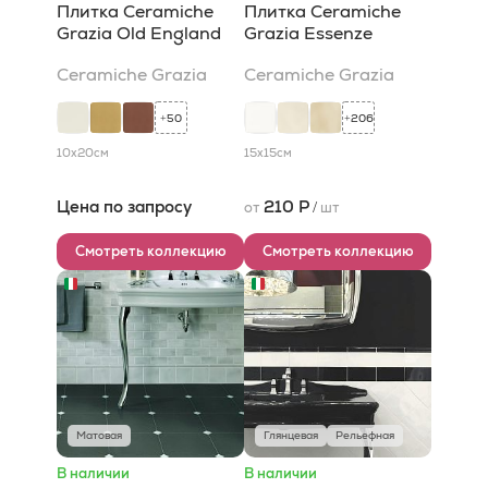
Плитка Ceramiche
Плитка Ceramiche
Grazia Old England
Grazia Essenze
Ceramiche Grazia
Ceramiche Grazia
50
206
+
+
10x20
см
15x15
см
Цена по запросу
210 Р
от
/
шт
Смотреть коллекцию
Смотреть коллекцию
Матовая
Глянцевая
Рельефная
В наличии
В наличии