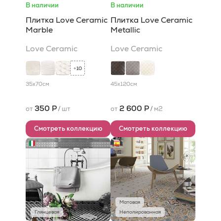
В наличии
В наличии
Плитка Love Ceramic
Плитка Love Ceramic
Marble
Metallic
Love Ceramic
Love Ceramic
10
+
35x70
см
45x120
см
350 Р
2 600 Р
от
/
шт
от
/
м2
Смотреть коллекцию
Смотреть коллекцию
Матовая
Глянцевая
Неполированная