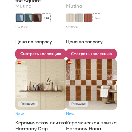
the Square
Mutina
Mutina
10
21
+
+
15x15
см
5x30
см
Цена по запросу
Цена по запросу
Смотреть коллекцию
Смотреть коллекцию
Глянцевая
Глянцевая
New
New
Керамическая плитка
Керамическая плитка
Harmony Drip
Harmony Hana