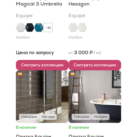
Magical 3 Umbrella
Hexagon
Equipe
Equipe
31
+
10x15
см
10x15
см
Цена по запросу
3 000 Р
от
/
м2
Смотреть коллекцию
Смотреть коллекцию
Глянцевая
Матовая
Глянцевая
Матовая
В наличии
В наличии
Плитка Equipe
Плитка Equipe