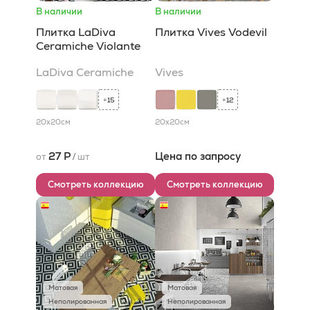
В наличии
В наличии
Плитка LaDiva
Плитка Vives Vodevil
Сeramiche Violante
LaDiva Сeramiche
Vives
15
12
+
+
20x20
см
20x20
см
27 Р
Цена по запросу
от
/
шт
Смотреть коллекцию
Смотреть коллекцию
Матовая
Матовая
Неполированная
Неполированная