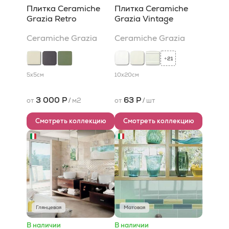
Плитка Ceramiche
Плитка Ceramiche
Grazia Retro
Grazia Vintage
Ceramiche Grazia
Ceramiche Grazia
21
+
5x5
см
10x20
см
3 000 Р
63 Р
от
/
м2
от
/
шт
Смотреть коллекцию
Смотреть коллекцию
Глянцевая
Матовая
В наличии
В наличии