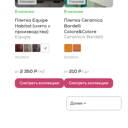
Глянцевая
Глянцевая
В наличии
В наличии
Плитка Equipe
Плитка Ceramica
Habitat (снято с
Bardelli
производства)
Colore&Colore
Equipe
Ceramica Bardelli
2
+
20x20
см
20x20
см
2 350 Р
210 Р
от
/
м2
от
/
шт
Смотреть коллекцию
Смотреть коллекцию
Далее →