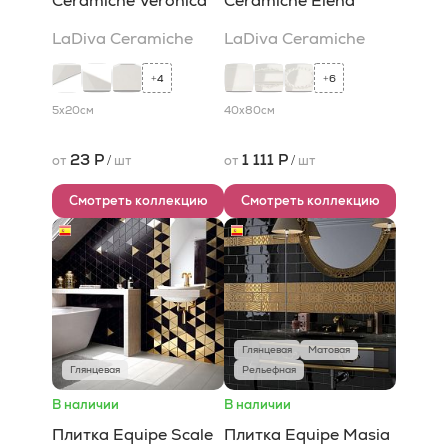
Сeramiche Veronica
Сeramiche Elena
LaDiva Сeramiche
LaDiva Сeramiche
4
6
+
+
5x20
см
40x80
см
23 Р
1 111 Р
от
/
шт
от
/
шт
Смотреть коллекцию
Смотреть коллекцию
Глянцевая
Матовая
Глянцевая
Рельефная
В наличии
В наличии
Плитка Equipe Scale
Плитка Equipe Masia