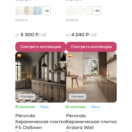
18
85
+
+
5x20
см
5x20
см
5 300 Р
4 240 Р
от
/
м2
от
/
м2
Смотреть коллекцию
Смотреть коллекцию
Матовая
Матовая
В наличии
New
В наличии
New
Peronda
Peronda
Керамическая плитка
Керамическая плитка
FS Oldtown
Ardara Wall