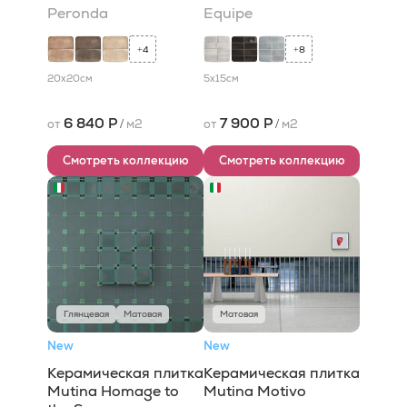
Peronda
Equipe
4
8
+
+
20x20
см
5x15
см
6 840 Р
7 900 Р
от
/
м2
от
/
м2
Смотреть коллекцию
Смотреть коллекцию
Глянцевая
Матовая
Матовая
New
New
Керамическая плитка
Керамическая плитка
Mutina Homage to
Mutina Motivo