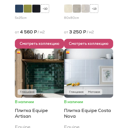
10
13
+
+
5x25
см
80x80
см
4 560 Р
3 250 Р
от
/
м2
от
/
м2
Смотреть коллекцию
Смотреть коллекцию
Глянцевая
Глянцевая
Матовая
В наличии
В наличии
Плитка Equipe
Плитка Equipe Costa
Artisan
Nova
Equipe
Equipe