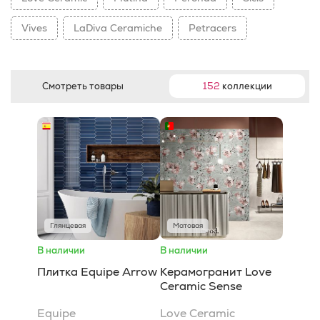
Vives
LaDiva Сeramiche
Petracers
Смотреть товары
152
коллекции
Глянцевая
Матовая
В наличии
В наличии
Плитка Equipe Arrow
Керамогранит Love
Ceramic Sense
Equipe
Love Ceramic