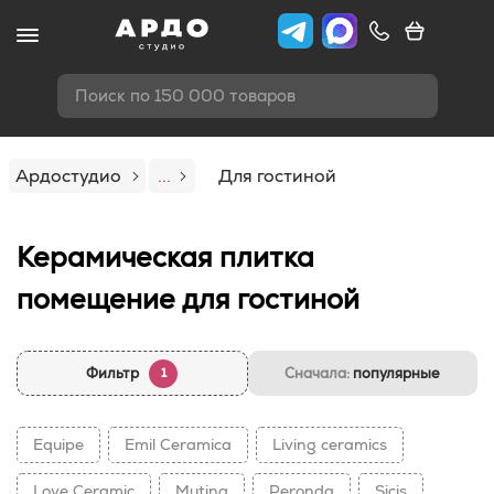
Поиск по 150 000 товаров
Ардостудио
...
Для гостиной
Керамическая плитка
помещение для гостиной
Фильтр
Сначала:
популярные
1
Equipe
Emil Ceramica
Living ceramics
Love Ceramic
Mutina
Peronda
Sicis