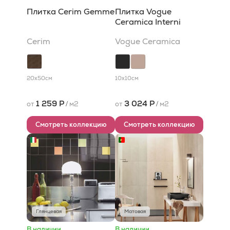
Плитка Cerim Gemme
Плитка Vogue
Ceramica Interni
Cerim
Vogue Ceramica
20x50
см
10x10
см
1 259 Р
3 024 Р
от
/
м2
от
/
м2
Смотреть коллекцию
Смотреть коллекцию
Глянцевая
Матовая
В наличии
В наличии