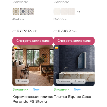
Peronda
Peronda
2
+
45x45
см
35x100
см
6 222 Р
6 318 Р
от
/
м2
от
/
м2
Смотреть коллекцию
Смотреть коллекцию
Матовая
Глянцевая
Матовая
В наличии
New
В наличии
New
Керамическая плитка
Плитка Equipe Coco
Peronda FS Storia