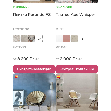
В наличии
В наличии
Плитка Peronda FS
Плитка Ape Whisper
Peronda
APE
24
1
+
+
60x60
см
25x30
см
3 200 Р
2 000 Р
от
/
м2
от
/
м2
Смотреть коллекцию
Смотреть коллекцию
Матовая
Глянцевая