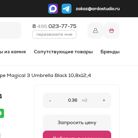
zakaz@ardostudio.ru
8
023-77-75
495
перезвоните мне
ы из камня
Сопутствующие товары
Бренды
e Magical 3 Umbrella Black 10,8x12,4
4
-
м2
+
Запросить цену