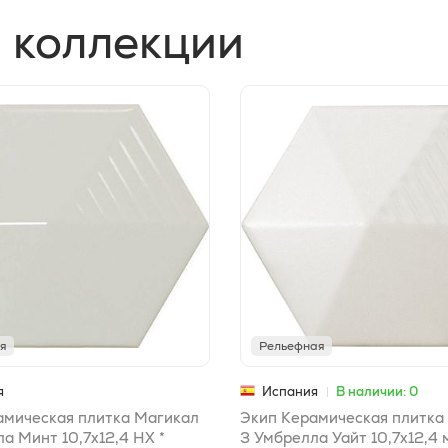
 коллекции
я
Рельефная
я
Испания
В наличии: 0
амическая плитка Магикал
Экип Керамическая плитка
а Минт 10,7х12,4 HX *
3 Умбрелла Уайт 10,7х12,4 