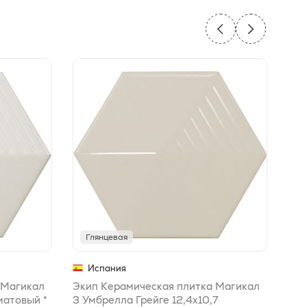
Глянцевая
Г
Испания
 Магикал
Экип Керамическая плитка Магикал
Эки
матовый *
3 Умбрелла Грейге 12,4х10,7
3 Т