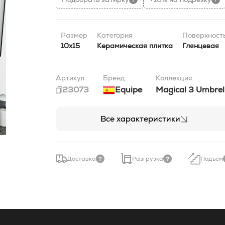
Размер
Категория
Поверхност
10x15
Керамическая плитка
Глянцевая
Артикул
Бренд
Коллекция
23073
Equipe
Magical 3 Umbrel
Все характеристики
Доставка
Разгрузка
Подъем