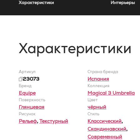
Характеристики
Интерьеры
Характеристики
Артикул
Страна бренда
23073
Испания
Бренд
Коллекция
Equipe
Magical 3 Umbrella
Поверхность
Цвет
Глянцевая
чёрный
Рисунок
Стиль
Рельеф
,
Текстурный
Классический
,
Скандинавский
,
Современный