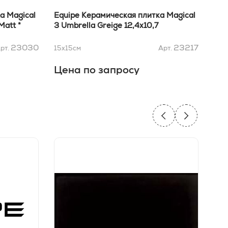
а Magical
Equipe Керамическая плитка Magical
Equ
Matt *
3 Umbrella Greige 12,4х10,7
3 T
23030
23217
рт.
15x15
см
Арт.
15x
Цена по запросу
Це