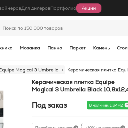
зайнеров
Для дилеров
Портфолио
Акции
хника
Мозаика
Панно
Паркет
Камень
Стол
Equipe Magical 3 Umbrella
Керамическая плитка Equip
Керамическая плитка Equipe
Magical 3 Umbrella Black 10,8x12,
Под заказ
В наличии: 1.64м2
Подобрать затирку
+10% на подрезку