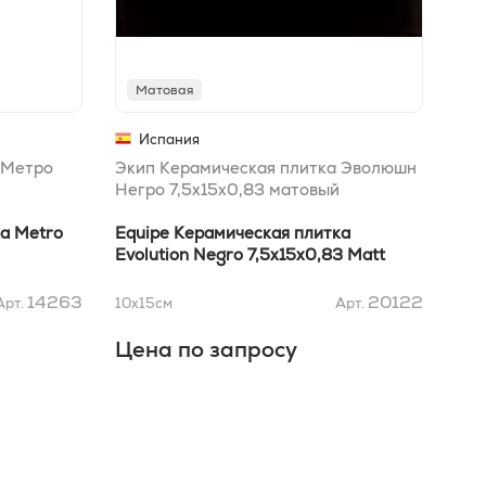
Матовая
Г
Испания
 Метро
Экип Керамическая плитка Эволюшн
Кер
Негро 7,5x15x0,83 матовый
Блэ
а Metro
Equipe Керамическая плитка
Кер
Evolution Negro 7,5x15x0,83 Matt
Bla
14263
20122
Арт.
10x15
см
Арт.
10x
Цена по запросу
Це