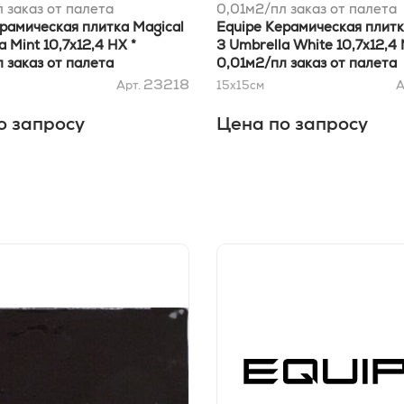
 заказ от палета
0,01м2/пл заказ от палета
рамическая плитка Magical
Equipe Керамическая плитк
a Mint 10,7х12,4 HX *
3 Umbrella White 10,7х12,4 
 заказ от палета
0,01м2/пл заказ от палета
23218
Арт.
15x15
см
А
о запросу
Цена по запросу