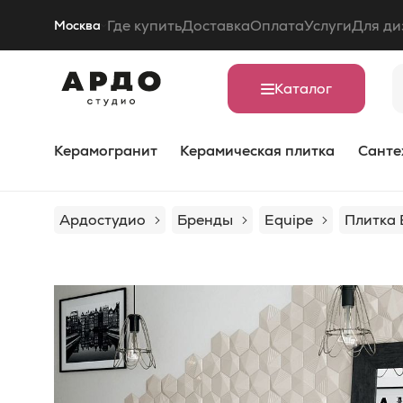
Где купить
Доставка
Оплата
Услуги
Для ди
Москва
Каталог
Керамогранит
Керамическая плитка
Санте
Ардостудио
Бренды
Equipe
Плитка 