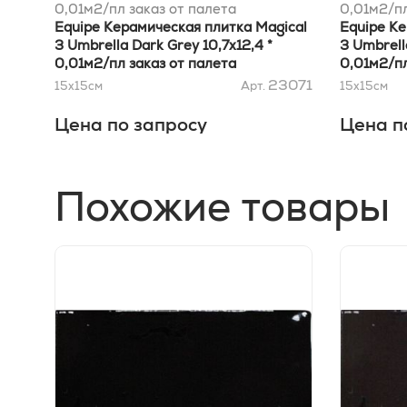
0,01м2/пл заказ от палета
0,01м2/пл
Equipe Керамическая плитка Magical
Equipe Ке
3 Umbrella Dark Grey 10,7х12,4 *
3 Umbrell
0,01м2/пл заказ от палета
0,01м2/пл
23071
15x15
см
Арт.
15x15
см
Цена по запросу
Цена п
Похожие товары