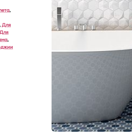
лета
,
,
Для
Для
ама
,
оджии