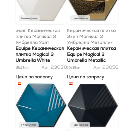
Рельефная
Глянцевая
Экип Керамическая
Керамическая плитка
плитка Магикал 3
Экип Магикал 3
Умбрелла Уайт
Умбрелла Металлик
10,7х12,4 матовый *
Equipe Керамическая
10,8x12,4
Керамическая плитка
0,01м2/пл заказ от
плитка Magical 3
Equipe Magical 3
палета
Umbrella White
Umbrella Metallic
10,7х12,4 Matt *
10,8x12,4
23030
23056
Арт.
Арт.
15x15
см
10x15
см
0,01м2/пл заказ от
Цена по запросу
Цена по запросу
палета
Глянцевая
Глянцевая