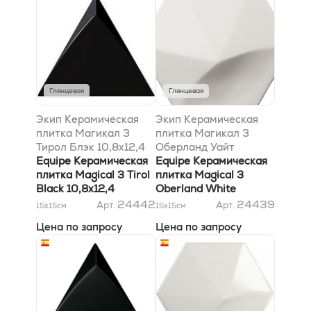
Глянцевая
Глянцевая
Экип Керамическая
Экип Керамическая
плитка Магикал 3
плитка Магикал 3
Тирол Блэк 10,8х12,4
Оберланд Уайт
Equipe Керамическая
10,7х12,4
Equipe Керамическая
плитка Magical 3 Tirol
плитка Magical 3
Black 10,8х12,4
Oberland White
10,7х12,4
24442
24439
Арт.
Арт.
15x15
см
15x15
см
Цена по запросу
Цена по запросу