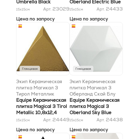
палета
Umbrella Black
Oberland Electric Blue
12,4х10,7 Matt *
10,7х12,4 HX
23029
24433
Арт.
Арт.
15x15
см
15x15
см
0,01м2/пл заказ от
Цена по запросу
Цена по запросу
палета
Глянцевая
Глянцевая
Экип Керамическая
Экип Керамическая
плитка Магикал 3
плитка Магикал 3
Тирол Металлик
Оберланд Скай Блу
10,8х12,4
Equipe Керамическая
12,4х10,7
Equipe Керамическая
плитка Magical 3 Tirol
плитка Magical 3
Metallic 10,8х12,4
Oberland Sky Blue
12,4х10,7
24449
24438
Арт.
Арт.
15x15
см
15x15
см
Цена по запросу
Цена по запросу