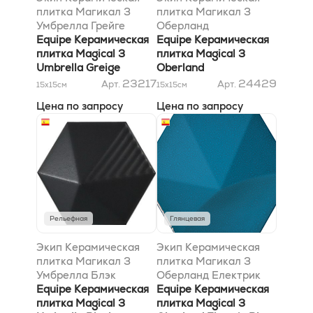
плитка Магикал 3
плитка Магикал 3
Умбрелла Грейге
Оберланд
12,4х10,7
Equipe Керамическая
Блэк10,7х12,4
Equipe Керамическая
плитка Magical 3
плитка Magical 3
Umbrella Greige
Oberland
12,4х10,7
Black10,7х12,4
23217
24429
Арт.
Арт.
15x15
см
15x15
см
Цена по запросу
Цена по запросу
Рельефная
Глянцевая
Экип Керамическая
Экип Керамическая
плитка Магикал 3
плитка Магикал 3
Умбрелла Блэк
Оберланд Електрик
12,4х10,7 матовый *
Equipe Керамическая
Блу 10,7х12,4 HX
Equipe Керамическая
0,01м2/пл заказ от
плитка Magical 3
плитка Magical 3