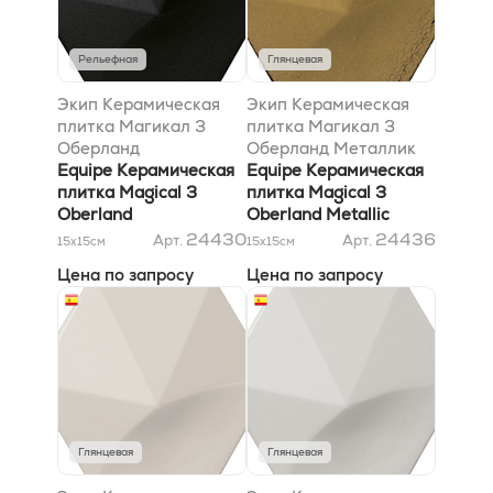
Рельефная
Глянцевая
Экип Керамическая
Экип Керамическая
плитка Магикал 3
плитка Магикал 3
Оберланд
Оберланд Металлик
Блэк10,7х12,4 матовый
Equipe Керамическая
10,7х12,4
Equipe Керамическая
плитка Magical 3
плитка Magical 3
Oberland
Oberland Metallic
Black10,7х12,4 Matt
10,7х12,4
24430
24436
Арт.
Арт.
15x15
см
15x15
см
Цена по запросу
Цена по запросу
Глянцевая
Глянцевая