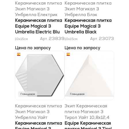
Керамическая плитка
Керамическая плитка
Экип Магикал 3
Экип Магикал 3
Умбрелла Електрик
Умбрелла Блэк
Блу 10,8x12,4
Керамическая плитка
10,8x12,4
Керамическая плитка
Equipe Magical 3
Equipe Magical 3
Umbrella Electric Blu
Umbrella Black
10,8x12,4
10,8x12,4
23839
23073
Арт.
Арт.
10x15
см
10x15
см
Цена по запросу
Цена по запросу
Глянцевая
Глянцевая
Керамическая плитка
Экип Керамическая
Экип Магикал 3
плитка Магикал 3
Умбрелла Уайт
Тирол Уайт 10,8х12,4
10,8x12,4
Керамическая плитка
Equipe Керамическая
Equipe Magical 3
плитка Magical 3 Tirol