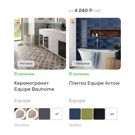
4 240 Р
от
/
м2
Матовая
Глянцевая
В наличии
В наличии
Керамогранит
Плитка Equipe Arrow
Equipe Bauhome
Equipe
Equipe
17
10
+
+
20x20
см
5x25
см