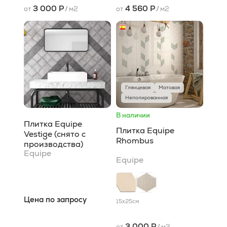
3 000 Р
4 560 Р
от
/
м2
от
/
м2
Глянцевая
Матовая
Неполированная
В наличии
Плитка Equipe
Плитка Equipe
Vestige (снято с
Rhombus
производства)
Equipe
Equipe
Цена по запросу
15x25
см
3 000 Р
от
/
м2