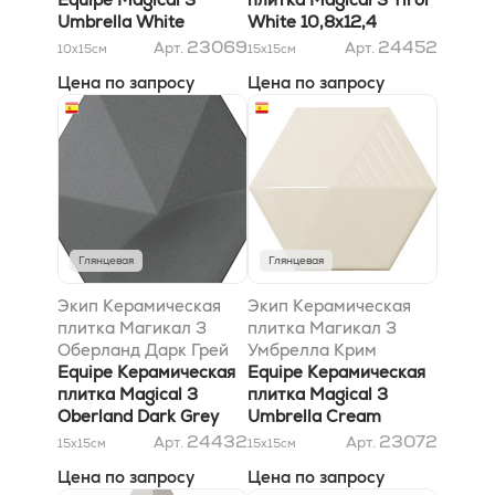
Umbrella White
White 10,8х12,4
10,8x12,4
23069
24452
Арт.
Арт.
10x15
см
15x15
см
Цена по запросу
Цена по запросу
Глянцевая
Глянцевая
Экип Керамическая
Экип Керамическая
плитка Магикал 3
плитка Магикал 3
Оберланд Дарк Грей
Умбрелла Крим
12,4х10,7
Equipe Керамическая
10,7х12,4
Equipe Керамическая
плитка Magical 3
плитка Magical 3
Oberland Dark Grey
Umbrella Cream
12,4х10,7
10,7х12,4
24432
23072
Арт.
Арт.
15x15
см
15x15
см
Цена по запросу
Цена по запросу