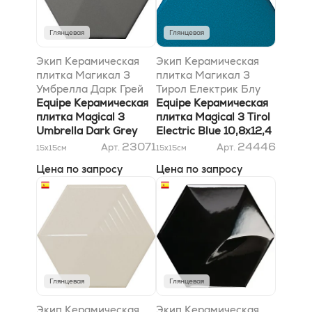
Глянцевая
Глянцевая
Экип Керамическая
Экип Керамическая
плитка Магикал 3
плитка Магикал 3
Умбрелла Дарк Грей
Тирол Електрик Блу
10,7х12,4 * 0,01м2/пл
Equipe Керамическая
10,8х12,4
Equipe Керамическая
заказ от палета
плитка Magical 3
плитка Magical 3 Tirol
Umbrella Dark Grey
Electric Blue 10,8х12,4
10,7х12,4 * 0,01м2/пл
23071
24446
Арт.
Арт.
15x15
см
15x15
см
заказ от палета
Цена по запросу
Цена по запросу
Глянцевая
Глянцевая
Экип Керамическая
Экип Керамическая