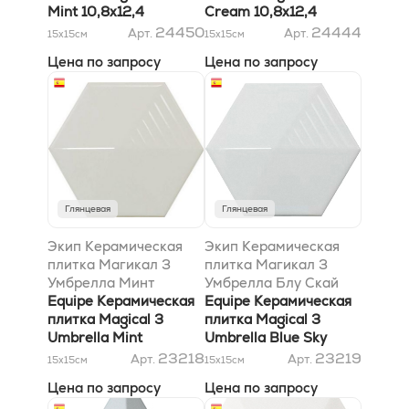
Mint 10,8х12,4
Сream 10,8х12,4
24450
24444
Арт.
Арт.
15x15
см
15x15
см
Цена по запросу
Цена по запросу
Глянцевая
Глянцевая
Экип Керамическая
Экип Керамическая
плитка Магикал 3
плитка Магикал 3
Умбрелла Минт
Умбрелла Блу Скай
10,7х12,4 HX * 0,01м2/
Equipe Керамическая
10,7х12,4 * 0,01м2/пл
Equipe Керамическая
пл заказ от палета
плитка Magical 3
заказ от палета
плитка Magical 3
Umbrella Mint
Umbrella Blue Sky
10,7х12,4 HX * 0,01м2/
10,7х12,4 * 0,01м2/пл
23218
23219
Арт.
Арт.
15x15
см
15x15
см
пл заказ от палета
заказ от палета
Цена по запросу
Цена по запросу