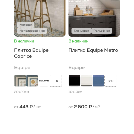
Матовая
Неполированная
Глянцевая
Рельефная
В наличии
В наличии
Плитка Equipe
Плитка Equipe Metro
Caprice
Equipe
Equipe
6
20
+
+
20x20
см
10x10
см
443 Р
2 500 Р
от
/
шт
от
/
м2