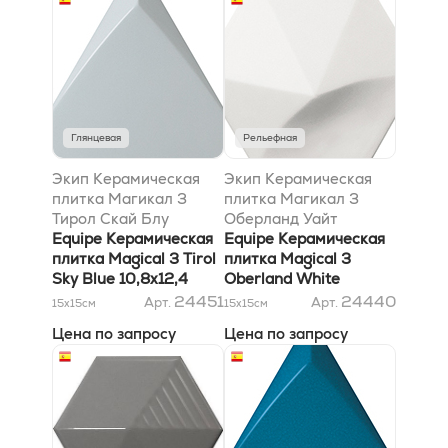
Глянцевая
Рельефная
Экип Керамическая
Экип Керамическая
плитка Магикал 3
плитка Магикал 3
Тирол Скай Блу
Оберланд Уайт
10,8х12,4
Equipe Керамическая
12,4x10,7 матовый
Equipe Керамическая
плитка Magical 3 Tirol
плитка Magical 3
Sky Blue 10,8х12,4
Oberland White
12,4x10,7 Matt
24451
24440
Арт.
Арт.
15x15
см
15x15
см
Цена по запросу
Цена по запросу