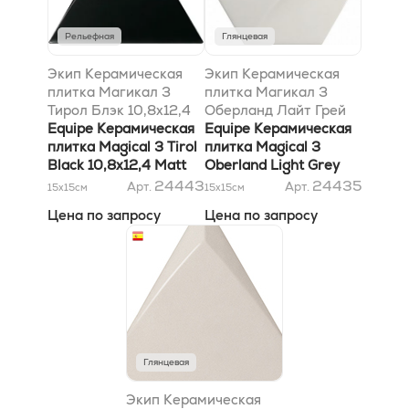
Рельефная
Глянцевая
Экип Керамическая
Экип Керамическая
плитка Магикал 3
плитка Магикал 3
Тирол Блэк 10,8х12,4
Оберланд Лайт Грей
матовый
Equipe Керамическая
12,4х10,7
Equipe Керамическая
плитка Magical 3 Tirol
плитка Magical 3
Black 10,8х12,4 Matt
Oberland Light Grey
12,4х10,7
24443
24435
Арт.
Арт.
15x15
см
15x15
см
Цена по запросу
Цена по запросу
Глянцевая
Экип Керамическая