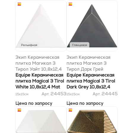
Рельефная
Глянцевая
Экип Керамическая
Экип Керамическая
плитка Магикал 3
плитка Магикал 3
Тирол Уайт 10,8х12,4
Тирол Дарк Грей
матовый
Equipe Керамическая
10,8x12,4
Equipe Керамическая
плитка Magical 3 Tirol
плитка Magical 3 Tirol
White 10,8х12,4 Mat
Dark Grey 10,8x12,4
24453
24445
Арт.
Арт.
15x15
см
15x15
см
Цена по запросу
Цена по запросу