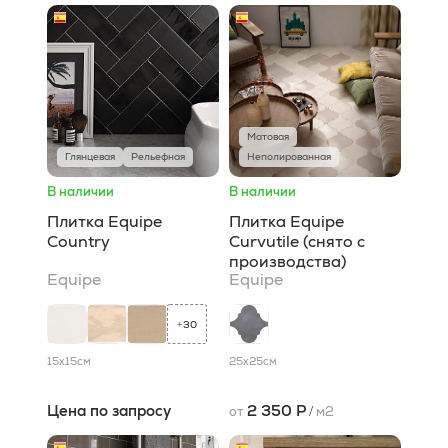
Матовая
Глянцевая
Рельефная
Неполированная
В наличии
В наличии
Плитка Equipe
Плитка Equipe
Country
Curvutile (снято с
производства)
Equipe
Equipe
30
+
15x15
см
25x25
см
Цена по запросу
2 350 Р
от
/
м2