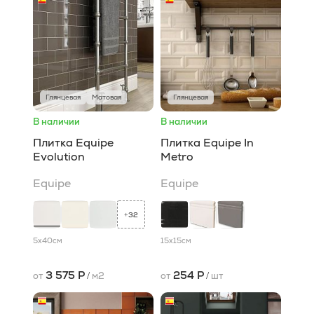
Глянцевая
Матовая
Глянцевая
В наличии
В наличии
Плитка Equipe
Плитка Equipe In
Evolution
Metro
Equipe
Equipe
32
+
5x40
см
15x15
см
3 575 Р
254 Р
от
/
м2
от
/
шт