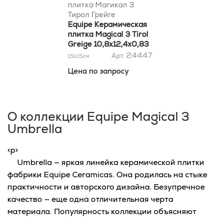
плитка Магикал 3
Тирол Грейге
10,8х12,4x0,83
Equipe Керамическая
плитка Magical 3 Tirol
Greige 10,8х12,4x0,83
24447
Арт.
15x15
см
Цена по запросу
О коллекции Equipe Magical 3
Umbrella
<p>
Umbrella — яркая линейка керамической плитки
фабрики Equipe Ceramicas. Она родилась на стыке
практичности и авторского дизайна. Безупречное
качество — еще одна отличительная черта
материала. Популярность коллекции объясняют