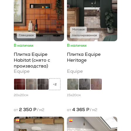
Матовая
Глянцевая
Неполированная
В наличии
В наличии
Плитка Equipe
Плитка Equipe
Habitat (снято с
Heritage
производства)
Equipe
Equipe
2
+
20x20
см
15x20
см
2 350 Р
4 365 Р
от
/
м2
от
/
м2