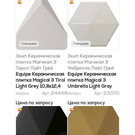
Глянцевая
Глянцевая
Экип Керамическая
Экип Керамическая
плитка Магикал 3
плитка Магикал 3
Тирол Лайт Грей
Умбрелла Лайт Грей
10,8х12,4
Equipe Керамическая
10,7х12,4
Equipe Керамическая
плитка Magical 3 Tirol
плитка Magical 3
Light Grey 10,8х12,4
Umbrella Light Gray
10,7х12,4
24448
23070
Арт.
Арт.
15x15
см
15x15
см
Цена по запросу
Цена по запросу