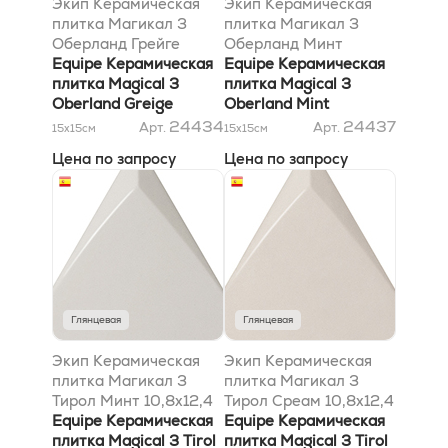
Экип Керамическая
Экип Керамическая
плитка Магикал 3
плитка Магикал 3
Оберланд Грейге
Оберланд Минт
12,4x10,7
Equipe Керамическая
12,4х10,7
Equipe Керамическая
плитка Magical 3
плитка Magical 3
Oberland Greige
Oberland Mint
12,4x10,7
12,4х10,7
24434
24437
Арт.
Арт.
15x15
см
15x15
см
Цена по запросу
Цена по запросу
Глянцевая
Глянцевая
Экип Керамическая
Экип Керамическая
плитка Магикал 3
плитка Магикал 3
Тирол Минт 10,8х12,4
Тирол Среам 10,8х12,4
Equipe Керамическая
Equipe Керамическая
плитка Magical 3 Tirol
плитка Magical 3 Tirol