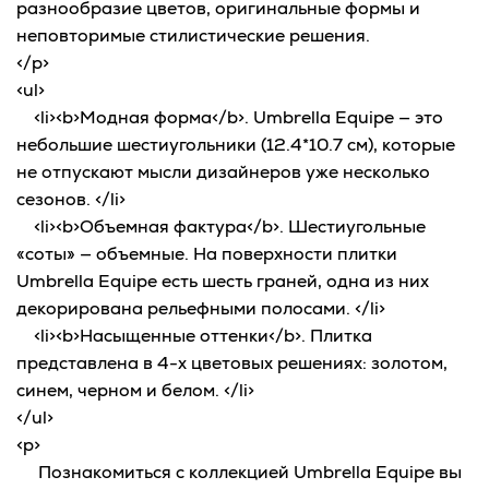
разнообразие цветов, оригинальные формы и
неповторимые стилистические решения.
</p>
<ul>
<li><b>Модная форма</b>. Umbrella Equipe — это
небольшие шестиугольники (12.4*10.7 см), которые
не отпускают мысли дизайнеров уже несколько
сезонов. </li>
<li><b>Объемная фактура</b>. Шестиугольные
«соты» — объемные. На поверхности плитки
Umbrella Equipe есть шесть граней, одна из них
декорирована рельефными полосами. </li>
<li><b>Насыщенные оттенки</b>. Плитка
представлена в 4-х цветовых решениях: золотом,
синем, черном и белом. </li>
</ul>
<p>
Познакомиться с коллекцией Umbrella Equipe вы