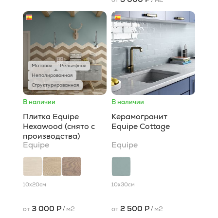
Матовая
Рельефная
Неполированная
Структурированная
В наличии
В наличии
Плитка Equipe
Керамогранит
Hexawood (снято с
Equipe Cottage
производства)
Equipe
Equipe
10x20
см
10x30
см
3 000 Р
2 500 Р
от
/
м2
от
/
м2