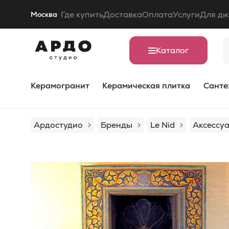
Где купить
Доставка
Оплата
Услуги
Для ди
Москва
Каталог
Керамогранит
Керамическая плитка
Санте
Ардостудио
Бренды
Le Nid
Аксессуа