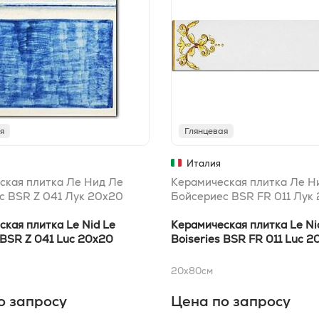
я
Глянцевая
Италия
ская плитка Ле Нид Ле
Керамическая плитка Ле Н
с BSR Z 041 Лук 20x20
Бойсериес BSR FR 011 Лук
кая плитка Le Nid Le
Керамическая плитка Le Ni
 BSR Z 041 Luc 20x20
Boiseries BSR FR 011 Luc 2
20x80
см
о запросу
Цена по запросу