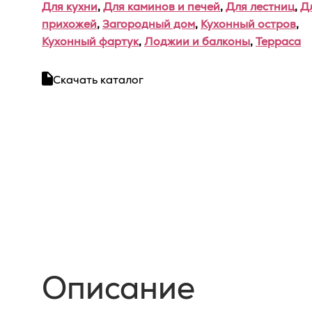
Для кухни
,
Для каминов и печей
,
Для лестниц
,
Д
прихожей
,
Загородный дом
,
Кухонный остров
,
Кухонный фартук
,
Лоджии и балконы
,
Терраса
Скачать каталог
Описание