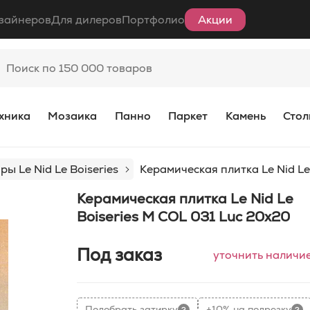
зайнеров
Для дилеров
Портфолио
Акции
хника
Мозаика
Панно
Паркет
Камень
Стол
ры Le Nid Le Boiseries
Керамическая плитка Le Nid Le
Керамическая плитка Le Nid Le
Boiseries M COL 031 Luc 20x20
Под заказ
уточнить наличи
Подобрать затирку
+10% на подрезку