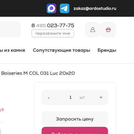
zakaz@ardostudio.ru
8
023-77-75
495
перезвоните мне
ы из камня
Сопутствующие товары
Бренды
 Boiseries M COL 031 Luc 20x20
-
шт
+
е?
Запросить цену