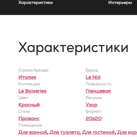
Характеристики
Интерьеры
Характеристики
Страна бренда
Бренд
Италия
Le Nid
Коллекция
Поверхность
Le Boiseries
Глянцевая
Цвет
Рисунок
Красный
Узор
Стиль
Формат
Прованс
20x20
Помещение
Для ванной
,
Для туалета
,
Для гостиной
,
Для ко