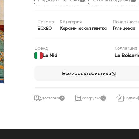
Размер
Категория
Поверхност
20x20
Керамическая плитка
Глянцевая
Бренд
Коллекция
Le Nid
Le Boiseri
Все характеристики
Доставка
Разгрузка
Подъем