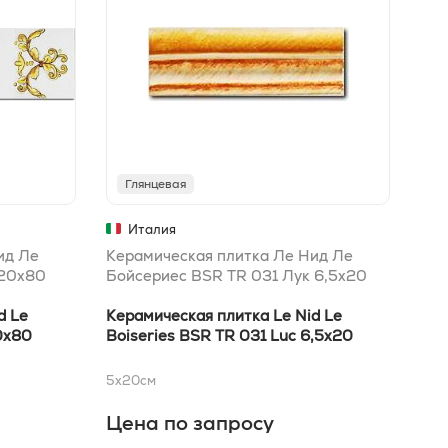
Глянцевая
Г
Италия
ид Ле
Керамическая плитка Ле Нид Ле
Кер
 20x80
Бойсериес BSR TR 031 Лук 6,5x20
Бой
d Le
Керамическая плитка Le Nid Le
Кер
0x80
Boiseries BSR TR 031 Luc 6,5x20
Boi
5x20
см
20x
Цена по запросу
Це