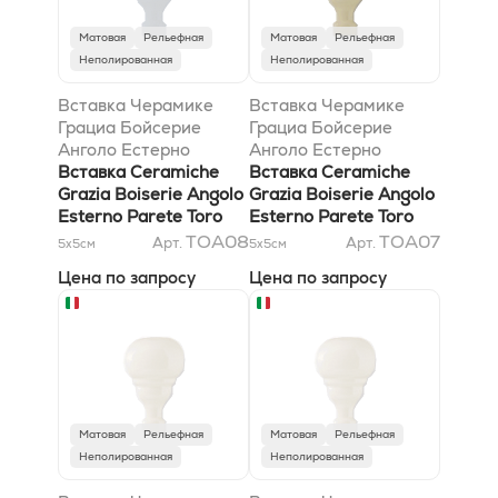
Матовая
Рельефная
Матовая
Рельефная
Неполированная
Неполированная
Вставка Черамике
Вставка Черамике
Грациа Бойсерие
Грациа Бойсерие
Анголо Естерно
Анголо Естерно
Парете Торо Индако
Вставка Ceramiche
Парете Торо Каффе
Вставка Ceramiche
3x6,5
Grazia Boiserie Angolo
3x6,5
Grazia Boiserie Angolo
Esterno Parete Toro
Esterno Parete Toro
Indaco 3x6,5
Caffe 3x6,5
TOA08
TOA07
Арт.
Арт.
5x5
см
5x5
см
Цена по запросу
Цена по запросу
Матовая
Рельефная
Матовая
Рельефная
Неполированная
Неполированная