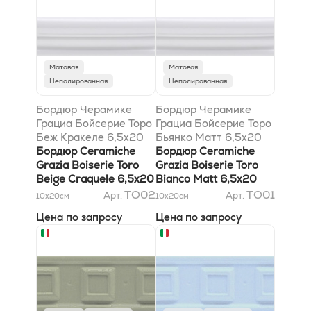
Матовая
Матовая
Неполированная
Неполированная
Бордюр Черамике
Бордюр Черамике
Грациа Бойсерие Торо
Грациа Бойсерие Торо
Беж Кракеле 6,5x20
Бьянко Матт 6,5x20
Бордюр Ceramiche
Бордюр Ceramiche
Grazia Boiserie Toro
Grazia Boiserie Toro
Beige Craquele 6,5x20
Bianco Matt 6,5x20
TO02
TO01
Арт.
Арт.
10x20
см
10x20
см
Цена по запросу
Цена по запросу