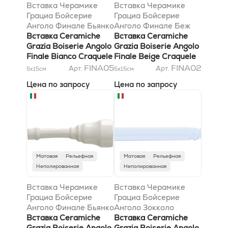
Вставка Черамике
Вставка Черамике
Грациа Бойсерие
Грациа Бойсерие
Анголо Финале Бьянко
Анголо Финале Беж
Кракеле 3x12
Вставка Ceramiche
Кракеле 3x12
Вставка Ceramiche
Grazia Boiserie Angolo
Grazia Boiserie Angolo
Finale Bianco Craquele
Finale Beige Craquele
3x12
3x12
FINA05
FINA02
Арт.
Арт.
5x15
см
5x15
см
Цена по запросу
Цена по запросу
Матовая
Рельефная
Матовая
Рельефная
Неполированная
Неполированная
Вставка Черамике
Вставка Черамике
Грациа Бойсерие
Грациа Бойсерие
Анголо Финале Бьянко
Анголо Зокколо
Матт 3x12
Вставка Ceramiche
Индако 2,2x20
Вставка Ceramiche
Grazia Boiserie Angolo
Grazia Boiserie Angolo