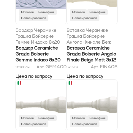
Матовая
Рельефная
Матовая
Рельефная
Неполированная
Неполированная
Бордюр Черамике
Вставка Черамике
Грациа Бойсерие
Грациа Бойсерие
Гемме Индако 8x20
Анголо Финале Беж
Бордюр Ceramiche
Матт 3x12
Вставка Ceramiche
Grazia Boiserie
Grazia Boiserie Angolo
Gemme Indaco 8x20
Finale Beige Matt 3x12
GEM400
FINA06
Арт.
Арт.
10x20
см
5x15
см
Цена по запросу
Цена по запросу
Матовая
Рельефная
Матовая
Рельефная
Неполированная
Неполированная