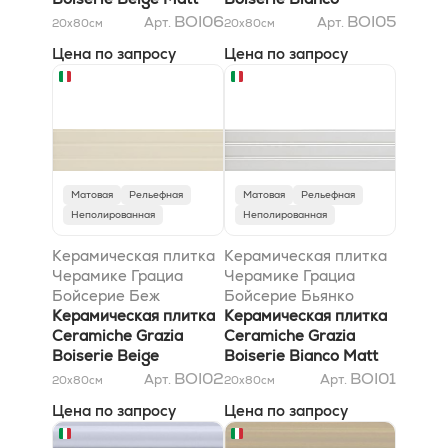
20x80
Craquele 20x80
BOI06
BOI05
Арт.
Арт.
20x80
см
20x80
см
Цена по запросу
Цена по запросу
Матовая
Рельефная
Матовая
Рельефная
Неполированная
Неполированная
Керамическая плитка
Керамическая плитка
Черамике Грациа
Черамике Грациа
Бойсерие Беж
Бойсерие Бьянко
Кракеле 20x80
Керамическая плитка
Матт 20x80
Керамическая плитка
Ceramiche Grazia
Ceramiche Grazia
Boiserie Beige
Boiserie Bianco Matt
Craquele 20x80
20x80
BOI02
BOI01
Арт.
Арт.
20x80
см
20x80
см
Цена по запросу
Цена по запросу