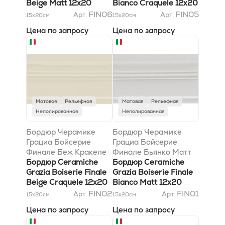
Beige Matt 12x20
Bianco Craquele 12x20
FIN06
FIN05
Арт.
Арт.
15x20
см
15x20
см
Цена по запросу
Цена по запросу
Матовая
Рельефная
Матовая
Рельефная
Неполированная
Неполированная
Бордюр Черамике
Бордюр Черамике
Грациа Бойсерие
Грациа Бойсерие
Финале Беж Кракеле
Финале Бьянко Матт
12x20
Бордюр Ceramiche
12x20
Бордюр Ceramiche
Grazia Boiserie Finale
Grazia Boiserie Finale
Beige Craquele 12x20
Bianco Matt 12x20
FIN02
FIN01
Арт.
Арт.
15x20
см
15x20
см
Цена по запросу
Цена по запросу