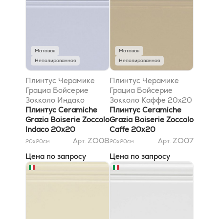
Матовая
Матовая
Неполированная
Неполированная
Плинтус Черамике
Плинтус Черамике
Грациа Бойсерие
Грациа Бойсерие
Зокколо Индако
Зокколо Каффе 20x20
20x20
Плинтус Ceramiche
Плинтус Ceramiche
Grazia Boiserie Zoccolo
Grazia Boiserie Zoccolo
Indaco 20x20
Caffe 20x20
ZO08
ZO07
Арт.
Арт.
20x20
см
20x20
см
Цена по запросу
Цена по запросу