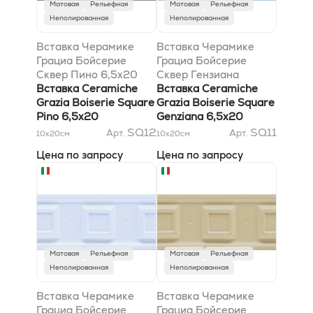
Матовая
Рельефная
Матовая
Рельефная
Неполированная
Неполированная
Вставка Черамике
Вставка Черамике
Грациа Бойсерие
Грациа Бойсерие
Сквер Пино 6,5x20
Сквер Гензиана
Вставка Ceramiche
6,5x20
Вставка Ceramiche
Grazia Boiserie Square
Grazia Boiserie Square
Pino 6,5x20
Genziana 6,5x20
SQ12
SQ11
Арт.
Арт.
10x20
см
10x20
см
Цена по запросу
Цена по запросу
Матовая
Рельефная
Матовая
Рельефная
Неполированная
Неполированная
Вставка Черамике
Вставка Черамике
Грациа Бойсерие
Грациа Бойсерие