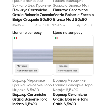
Грациа Бойсерие
Грациа Бойсерие
Зокколо Беж Кракеле
Зокколо Бьянко Матт
20x20
Плинтус Ceramiche
20x20
Плинтус Ceramiche
Grazia Boiserie Zoccolo
Grazia Boiserie Zoccolo
Beige Craquele 20x20
Bianco Matt 20x20
ZO02
ZO01
Арт.
Арт.
20x20
см
20x20
см
Цена по запросу
Цена по запросу
Матовая
Матовая
Неполированная
Неполированная
Бордюр Черамике
Бордюр Черамике
Грациа Бойсерие Торо
Грациа Бойсерие Торо
Индако 6,5x20
Каффе 6,5x20
Бордюр Ceramiche
Бордюр Ceramiche
Grazia Boiserie Toro
Grazia Boiserie Toro
Indaco 6,5x20
Caffe 6,5x20