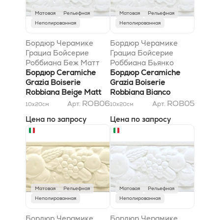
Матовая
Рельефная
Матовая
Рельефная
Неполированная
Неполированная
Бордюр Черамике
Бордюр Черамике
Грациа Бойсерие
Грациа Бойсерие
Роббиана Беж Матт
Роббиана Бьянко
8x20
Бордюр Ceramiche
Кракеле 8x20
Бордюр Ceramiche
Grazia Boiserie
Grazia Boiserie
Robbiana Beige Matt
Robbiana Bianco
8x20
Craquele 8x20
ROB06
ROB05
Арт.
Арт.
10x20
см
10x20
см
Цена по запросу
Цена по запросу
Матовая
Рельефная
Матовая
Рельефная
Неполированная
Неполированная
Бордюр Черамике
Бордюр Черамике