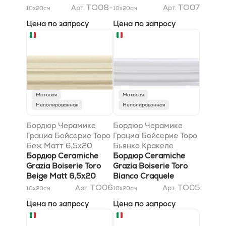
TO08-
TO07
Арт.
Арт.
10x20
см
10x20
см
Цена по запросу
Цена по запросу
Матовая
Матовая
Неполированная
Неполированная
Бордюр Черамике
Бордюр Черамике
Грациа Бойсерие Торо
Грациа Бойсерие Торо
Беж Матт 6,5x20
Бьянко Кракеле
Бордюр Ceramiche
6,5x20
Бордюр Ceramiche
Grazia Boiserie Toro
Grazia Boiserie Toro
Beige Matt 6,5x20
Bianco Craquele
6,5x20
TO06
TO05
Арт.
Арт.
10x20
см
10x20
см
Цена по запросу
Цена по запросу