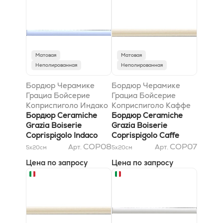
Матовая
Матовая
Неполированная
Неполированная
Бордюр Черамике
Бордюр Черамике
Грациа Бойсерие
Грациа Бойсерие
Коприспиголо Индако
Коприспиголо Каффе
1,2x20
Бордюр Ceramiche
1,2x20
Бордюр Ceramiche
Grazia Boiserie
Grazia Boiserie
Coprispigolo Indaco
Coprispigolo Caffe
1,2x20
1,2x20
COP08
COP07
Арт.
Арт.
5x20
см
5x20
см
Цена по запросу
Цена по запросу