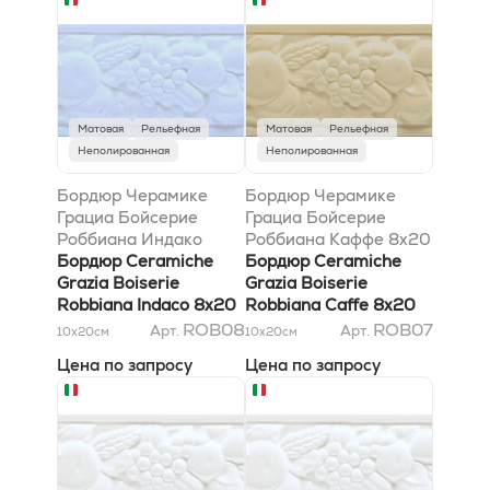
Матовая
Рельефная
Матовая
Рельефная
Неполированная
Неполированная
Бордюр Черамике
Бордюр Черамике
Грациа Бойсерие
Грациа Бойсерие
Роббиана Индако
Роббиана Каффе 8x20
8x20
Бордюр Ceramiche
Бордюр Ceramiche
Grazia Boiserie
Grazia Boiserie
Robbiana Indaco 8x20
Robbiana Caffe 8x20
ROB08
ROB07
Арт.
Арт.
10x20
см
10x20
см
Цена по запросу
Цена по запросу