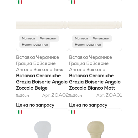
Матовая
Рельефная
Матовая
Рельефная
Неполированная
Неполированная
Вставка Черамике
Вставка Черамике
Грациа Бойсерие
Грациа Бойсерие
Анголо Зокколо Беж
Анголо Зокколо
Кракеле 2,2x20
Вставка Ceramiche
Бьянко Матт 2,2x20
Вставка Ceramiche
Grazia Boiserie Angolo
Grazia Boiserie Angolo
Zoccolo Beige
Zoccolo Bianco Matt
Craquele 2,2x20
2,2x20
ZOA02
ZOA01
Арт.
Арт.
5x20
см
5x20
см
Цена по запросу
Цена по запросу