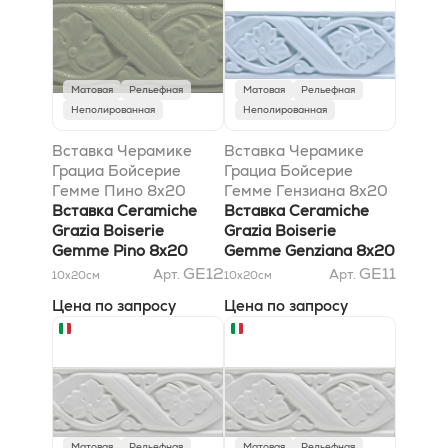
Матовая
Рельефная
Матовая
Рельефная
Неполированная
Неполированная
Вставка Черамике
Вставка Черамике
Грациа Бойсерие
Грациа Бойсерие
Гемме Пино 8x20
Гемме Гензиана 8x20
Вставка Ceramiche
Вставка Ceramiche
Grazia Boiserie
Grazia Boiserie
Gemme Pino 8x20
Gemme Genziana 8x20
GE12
GE11
Арт.
Арт.
10x20
см
10x20
см
Цена по запросу
Цена по запросу
Матовая
Рельефная
Матовая
Рельефная