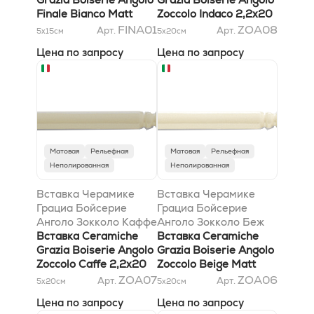
Finale Bianco Matt
Zoccolo Indaco 2,2x20
3x12
FINA01
ZOA08
Арт.
Арт.
5x15
см
5x20
см
Цена по запросу
Цена по запросу
Матовая
Рельефная
Матовая
Рельефная
Неполированная
Неполированная
Вставка Черамике
Вставка Черамике
Грациа Бойсерие
Грациа Бойсерие
Анголо Зокколо Каффе
Анголо Зокколо Беж
2,2x20
Вставка Ceramiche
Матт 2,2x20
Вставка Ceramiche
Grazia Boiserie Angolo
Grazia Boiserie Angolo
Zoccolo Caffe 2,2x20
Zoccolo Beige Matt
2,2x20
ZOA07
ZOA06
Арт.
Арт.
5x20
см
5x20
см
Цена по запросу
Цена по запросу