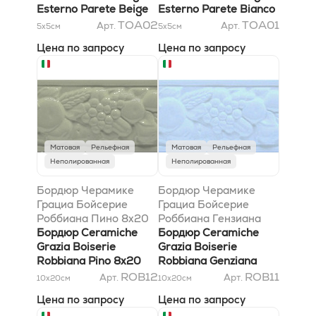
Esterno Parete Beige
Esterno Parete Bianco
Craquele 3x6,5
Matt 3x6,5
TOA02
TOA01
Арт.
Арт.
5x5
см
5x5
см
Цена по запросу
Цена по запросу
Матовая
Рельефная
Матовая
Рельефная
Неполированная
Неполированная
Бордюр Черамике
Бордюр Черамике
Грациа Бойсерие
Грациа Бойсерие
Роббиана Пино 8x20
Роббиана Гензиана
Бордюр Ceramiche
8x20
Бордюр Ceramiche
Grazia Boiserie
Grazia Boiserie
Robbiana Pino 8x20
Robbiana Genziana
8x20
ROB12
ROB11
Арт.
Арт.
10x20
см
10x20
см
Цена по запросу
Цена по запросу