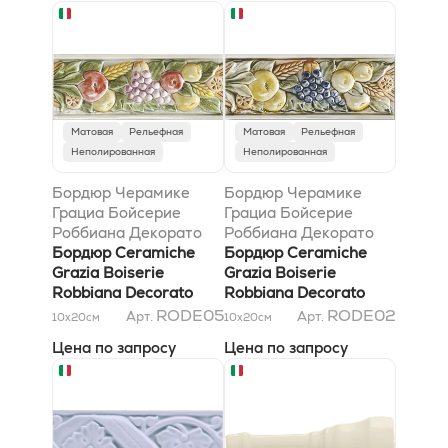
Матовая
Рельефная
Матовая
Рельефная
Неполированная
Неполированная
Бордюр Черамике
Бордюр Черамике
Грациа Бойсерие
Грациа Бойсерие
Роббиана Декорато
Роббиана Декорато
Бьянко Кракеле 8x20
Бордюр Ceramiche
Беж Кракеле 8x20
Бордюр Ceramiche
Grazia Boiserie
Grazia Boiserie
Robbiana Decorato
Robbiana Decorato
Bianco Craquele 8x20
Beige Craquele 8x20
RODE05
RODE02
Арт.
Арт.
10x20
см
10x20
см
Цена по запросу
Цена по запросу