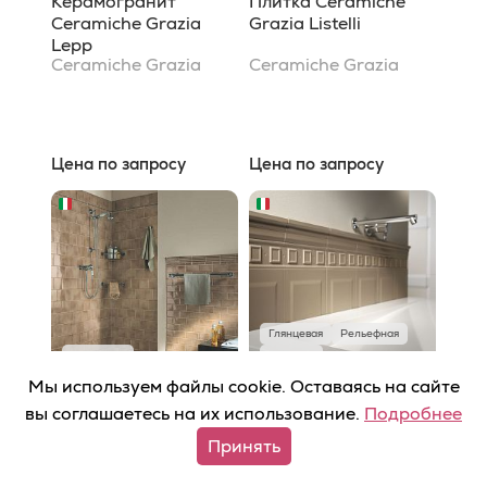
Керамогранит
Плитка Ceramiche
Ceramiche Grazia
Grazia Listelli
Lepp
Ceramiche Grazia
Ceramiche Grazia
Цена по запросу
Цена по запросу
Глянцевая
Рельефная
Глянцевая
Матовая
Мы используем файлы cookie. Оставаясь на сайте
В наличии
В наличии
вы соглашаетесь на их использование.
Подробнее
Плитка Ceramiche
Плитка Ceramiche
Принять
Grazia Rixi
Grazia Electa