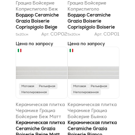
Грациа Бойсерие
Грациа Бойсерие
Коприспиголо Беж
Коприспиголо
Кракеле 1,2x20
Бордюр Ceramiche
Бойсерие
Бордюр Ceramiche
Grazia Boiserie
Коприспиголо Матт
Grazia Boiserie
Coprispigolo Beige
1,2x20
Coprispigolo Boiserie
Craquele 1,2x20
Coprispigolo Matt
COP02
COP01
Арт.
Арт.
5x20
см
5x20
см
1,2x20
Цена по запросу
Цена по запросу
Матовая
Рельефная
Матовая
Рельефная
Неполированная
Неполированная
Керамическая плитка
Керамическая плитка
Черамике Грациа
Черамике Грациа
Бойсерие Беж Матт
Бойсерие Бьянко
20x80
Керамическая плитка
Кракеле 20x80
Керамическая плитка
Ceramiche Grazia
Ceramiche Grazia
Boiserie Beige Matt
Boiserie Bianco