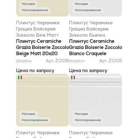
Матовая
Матовая
Неполированная
Неполированная
Плинтус Черамике
Плинтус Черамике
Грациа Бойсерие
Грациа Бойсерие
Зокколо Беж Матт
Зокколо Бьянко
20x20
Плинтус Ceramiche
Кракеле 20x20
Плинтус Ceramiche
Grazia Boiserie Zoccolo
Grazia Boiserie Zoccolo
Beige Matt 20x20
Bianco Craquele
20x20
ZO06
ZO05
Арт.
Арт.
20x20
см
20x20
см
Цена по запросу
Цена по запросу
Матовая
Матовая
Неполированная
Неполированная
Плинтус Черамике
Плинтус Черамике