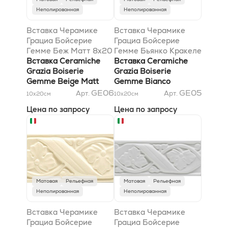
Неполированная
Неполированная
Вставка Черамике
Вставка Черамике
Грациа Бойсерие
Грациа Бойсерие
Гемме Беж Матт 8x20
Гемме Бьянко Кракеле
Вставка Ceramiche
8x20
Вставка Ceramiche
Grazia Boiserie
Grazia Boiserie
Gemme Beige Matt
Gemme Bianco
8x20
Craquele 8x20
GE06
GE05
Арт.
Арт.
10x20
см
10x20
см
Цена по запросу
Цена по запросу
Матовая
Рельефная
Матовая
Рельефная
Неполированная
Неполированная
Вставка Черамике
Вставка Черамике
Грациа Бойсерие
Грациа Бойсерие