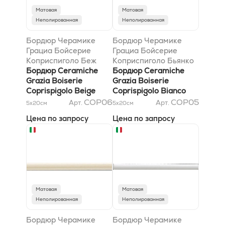
Матовая
Матовая
Неполированная
Неполированная
Бордюр Черамике
Бордюр Черамике
Грациа Бойсерие
Грациа Бойсерие
Коприспиголо Беж
Коприспиголо Бьянко
Матт 1,2x20
Бордюр Ceramiche
Кракеле 1,2x20
Бордюр Ceramiche
Grazia Boiserie
Grazia Boiserie
Coprispigolo Beige
Coprispigolo Bianco
Matt 1,2x20
Craquele 1,2x20
COP06
COP05
Арт.
Арт.
5x20
см
5x20
см
Цена по запросу
Цена по запросу
Матовая
Матовая
Неполированная
Неполированная
Бордюр Черамике
Бордюр Черамике