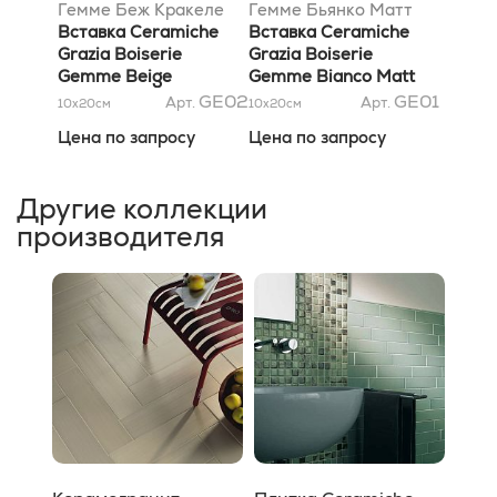
Гемме Беж Кракеле
Гемме Бьянко Матт
8x20
Вставка Ceramiche
8x20
Вставка Ceramiche
Grazia Boiserie
Grazia Boiserie
Gemme Beige
Gemme Bianco Matt
Craquele 8x20
8x20
GE02
GE01
Арт.
Арт.
10x20
см
10x20
см
Цена по запросу
Цена по запросу
Другие коллекции
производителя