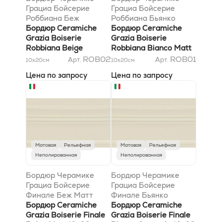
Грациа Бойсерие
Грациа Бойсерие
Роббиана Беж
Роббиана Бьянко
Кракеле 8x20
Бордюр Ceramiche
Матт 8x20
Бордюр Ceramiche
Grazia Boiserie
Grazia Boiserie
Robbiana Beige
Robbiana Bianco Matt
Craquele 8x20
8x20
ROB02
ROB01
Арт.
Арт.
10x20
см
10x20
см
Цена по запросу
Цена по запросу
Матовая
Рельефная
Матовая
Рельефная
Неполированная
Неполированная
Бордюр Черамике
Бордюр Черамике
Грациа Бойсерие
Грациа Бойсерие
Финале Беж Матт
Финале Бьянко
12x20
Бордюр Ceramiche
Кракеле 12x20
Бордюр Ceramiche
Grazia Boiserie Finale
Grazia Boiserie Finale