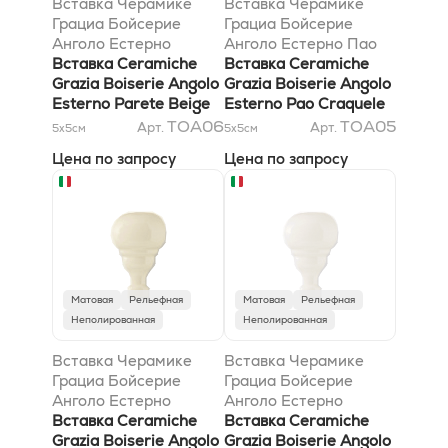
Вставка Черамике
Вставка Черамике
Грациа Бойсерие
Грациа Бойсерие
Анголо Естерно
Анголо Естерно Пао
Парете Беж Матт
Вставка Ceramiche
Кракеле 3x6,5
Вставка Ceramiche
3x6,5
Grazia Boiserie Angolo
Grazia Boiserie Angolo
Esterno Parete Beige
Esterno Pao Craquele
Matt 3x6,5
3x6,5
TOA06
TOA05
Арт.
Арт.
5x5
см
5x5
см
Цена по запросу
Цена по запросу
Матовая
Рельефная
Матовая
Рельефная
Неполированная
Неполированная
Вставка Черамике
Вставка Черамике
Грациа Бойсерие
Грациа Бойсерие
Анголо Естерно
Анголо Естерно
Парете Беж Кракеле
Вставка Ceramiche
Парете Бьянко Матт
Вставка Ceramiche
3x6,5
Grazia Boiserie Angolo
3x6,5
Grazia Boiserie Angolo