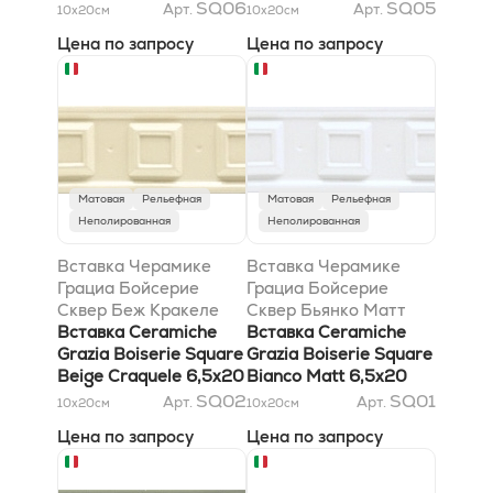
6,5x20
SQ06
SQ05
Арт.
Арт.
10x20
см
10x20
см
Цена по запросу
Цена по запросу
Матовая
Рельефная
Матовая
Рельефная
Неполированная
Неполированная
Вставка Черамике
Вставка Черамике
Грациа Бойсерие
Грациа Бойсерие
Сквер Беж Кракеле
Сквер Бьянко Матт
6,5x20
Вставка Ceramiche
6,5x20
Вставка Ceramiche
Grazia Boiserie Square
Grazia Boiserie Square
Beige Craquele 6,5x20
Bianco Matt 6,5x20
SQ02
SQ01
Арт.
Арт.
10x20
см
10x20
см
Цена по запросу
Цена по запросу