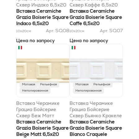
Сквер Индако 6,5x20
Сквер Каффе 6,5x20
Вставка Ceramiche
Вставка Ceramiche
Grazia Boiserie Square
Grazia Boiserie Square
Indaco 6,5x20
Caffe 6,5x20
SQ08
SQ07
Арт.
Арт.
10x20
см
10x20
см
Цена по запросу
Цена по запросу
Матовая
Рельефная
Матовая
Рельефная
Неполированная
Неполированная
Вставка Черамике
Вставка Черамике
Грациа Бойсерие
Грациа Бойсерие
Сквер Беж Матт
Сквер Бьянко Кракеле
6,5x20
Вставка Ceramiche
6,5x20
Вставка Ceramiche
Grazia Boiserie Square
Grazia Boiserie Square
Beige Matt 6,5x20
Bianco Craquele