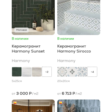
Матовая
В наличии
В наличии
Керамогранит
Керамогранит
Harmony Sunset
Harmony Sirocco
Harmony
Harmony
2
4
+
+
5x25
см
20x20
см
3 000 Р
6 713 Р
от
/
м2
от
/
м2