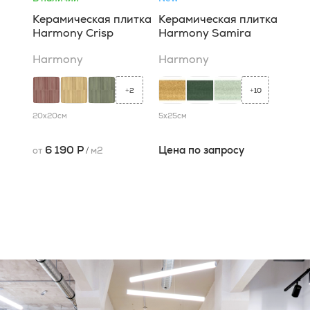
Керамическая плитка
Керамическая плитка
Harmony Crisp
Harmony Samira
Harmony
Harmony
2
10
+
+
20x20
см
5x25
см
6 190 Р
Цена по запросу
от
/
м2