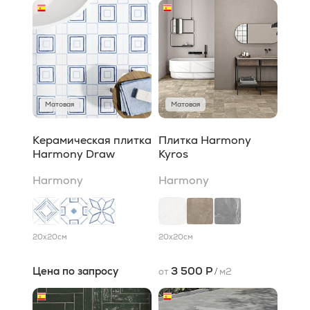
Матовая
Матовая
Керамическая плитка
Плитка Harmony
Harmony Draw
Kyros
Harmony
Harmony
20x20
см
20x20
см
Цена по запросу
3 500 Р
от
/
м2