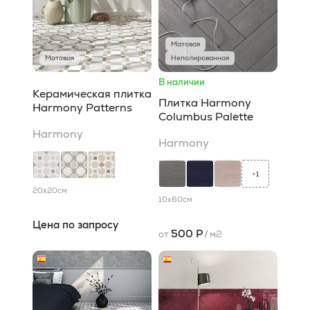
Матовая
Матовая
Неполированная
В наличии
Керамическая плитка
Плитка Harmony
Harmony Patterns
Columbus Palette
Harmony
Harmony
1
+
20x20
см
10x60
см
Цена по запросу
500 Р
от
/
м2