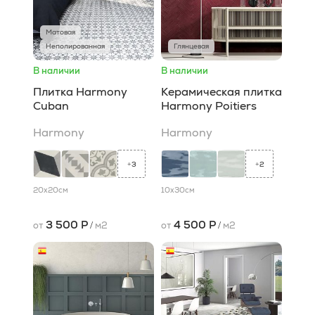
Матовая
Неполированная
Глянцевая
В наличии
В наличии
Плитка Harmony
Керамическая плитка
Cuban
Harmony Poitiers
Harmony
Harmony
3
2
+
+
20x20
см
10x30
см
3 500 Р
4 500 Р
от
/
м2
от
/
м2