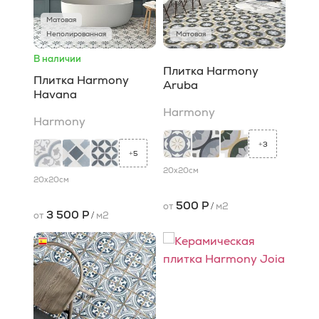
Матовая
Неполированная
Матовая
В наличии
Плитка Harmony
Плитка Harmony
Aruba
Havana
Harmony
Harmony
3
+
5
+
20x20
см
20x20
см
500 Р
от
/
м2
3 500 Р
от
/
м2