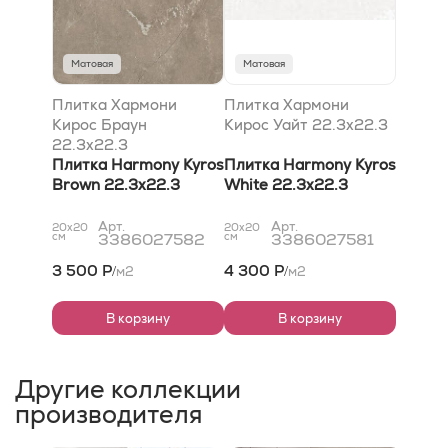
Матовая
Матовая
Плитка Хармони
Плитка Хармони
Кирос Браун
Кирос Уайт 22.3x22.3
22.3x22.3
Плитка Harmony Kyros
Плитка Harmony Kyros
Brown 22.3x22.3
White 22.3x22.3
Арт.
Арт.
20x20
20x20
см
3386027582
см
3386027581
3 500 Р
4 300 Р
м2
м2
/
/
В корзину
В корзину
Другие коллекции
производителя