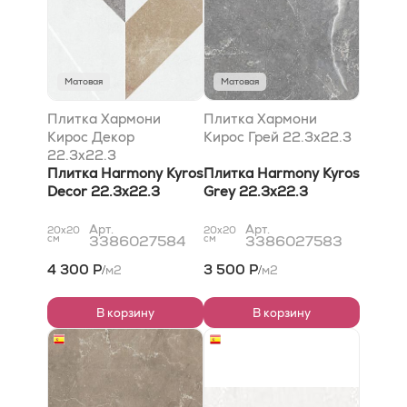
Матовая
Матовая
Плитка Хармони
Плитка Хармони
Кирос Декор
Кирос Грей 22.3x22.3
22.3x22.3
Плитка Harmony Kyros
Плитка Harmony Kyros
Decor 22.3x22.3
Grey 22.3x22.3
Арт.
Арт.
20x20
20x20
см
3386027584
см
3386027583
4 300 Р
3 500 Р
м2
м2
/
/
В корзину
В корзину