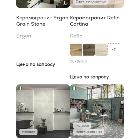
Структурированная
Керамогранит Ergon
Керамогранит Refin
Grain Stone
Cortina
Ergon
Refin
7
+
30x120
см
Цена по запросу
Цена по запросу
Матовая
Матовая
Неполированная