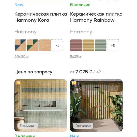
New
В наличии
Керамическая плитка
Керамическая плитка
Harmony Kora
Harmony Rainbow
Harmony
Harmony
1
2
+
+
20x20
см
5x25
см
Цена по запросу
7 075 Р
от
/
м2
Глянцевая
Глянцевая
В наличии
New