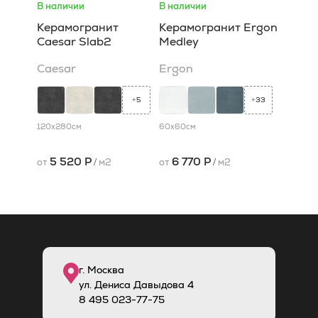
В наличии
В наличии
Керамогранит
Керамогранит Ergon
Caesar Slab2
Medley
Caesar
Ergon
5
33
+
+
120x280
см
60x60
см
5 520 Р
6 770 Р
от
/
м2
от
/
м2
г. Москва
ул. Дениса Давыдова 4
8
495
023-77-75