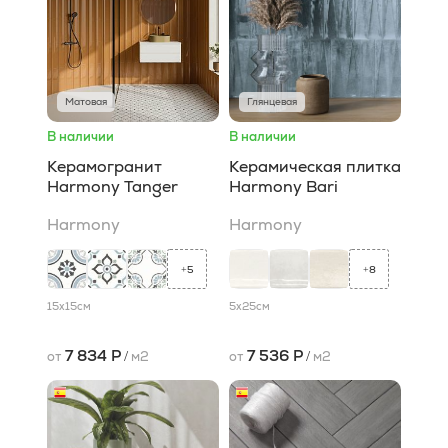
Матовая
Глянцевая
В наличии
В наличии
Керамогранит
Керамическая плитка
Harmony Tanger
Harmony Bari
Harmony
Harmony
5
8
+
+
15x15
см
5x25
см
7 834 Р
7 536 Р
от
/
м2
от
/
м2