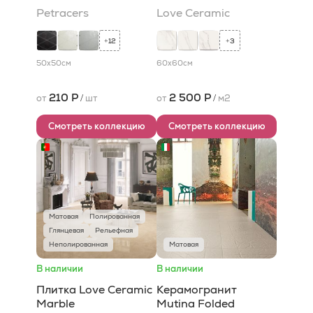
Petracers
Love Ceramic
12
3
+
+
50x50
см
60x60
см
210 Р
2 500 Р
от
/
шт
от
/
м2
Смотреть коллекцию
Смотреть коллекцию
Матовая
Полированная
Глянцевая
Рельефная
Неполированная
Матовая
В наличии
В наличии
Плитка Love Ceramic
Керамогранит
Marble
Mutina Folded