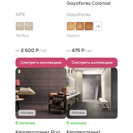
Gayafores Colonial
APE
Gayafores
4
+
75x75
см
15x15
см
2 500 Р
475 Р
от
/
м2
от
/
шт
Смотреть коллекцию
Смотреть коллекцию
Матовая
Матовая
В наличии
В наличии
Керамогранит Rug
Керамогранит