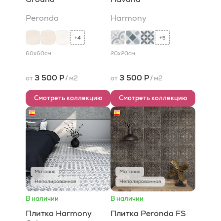
Peronda
Harmony
4
5
+
+
60x60
см
20x20
см
3 500 Р
3 500 Р
от
/
м2
от
/
м2
Смотреть коллекцию
Смотреть коллекцию
Матовая
Матовая
Неполированная
Неполированная
В наличии
В наличии
Плитка Harmony
Плитка Peronda FS