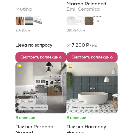
Marmo Reloaded
Mutina
Emil Ceramica
13
+
20x25
см
120x240
см
Цена по запросу
7 200 Р
от
/
м2
Смотреть коллекцию
Смотреть коллекцию
Матовая
Матовая
Неполированная
Неполированная
В наличии
В наличии
Плитка Peronda
Плитка Harmony
Ground
Havana