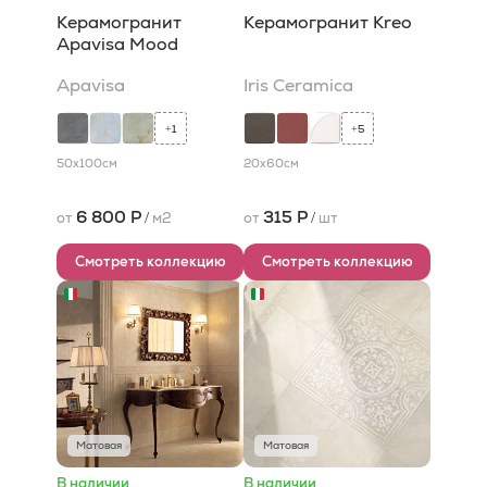
Керамогранит
Керамогранит Kreo
Apavisa Mood
Apavisa
Iris Ceramica
1
5
+
+
50x100
см
20x60
см
6 800 Р
315 Р
от
/
м2
от
/
шт
Смотреть коллекцию
Смотреть коллекцию
Матовая
Матовая
В наличии
В наличии