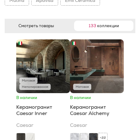
Mutina
Apavisa
Emil Ceramica
Смотреть товары
133
коллекции
Матовая
Неполированная
Матовая
В наличии
В наличии
Керамогранит
Керамогранит
Caesar Inner
Caesar Alchemy
Caesar
Caesar
22
+