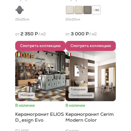
30
+
25x25
см
20x20
см
2 350 Р
3 000 Р
от
/
м2
от
/
м2
Смотреть коллекцию
Смотреть коллекцию
Глянцевая
Матовая
Полированная
В наличии
В наличии
Керамогранит ELIOS
Керамогранит Cerim
D_esign Evo
Modern Color