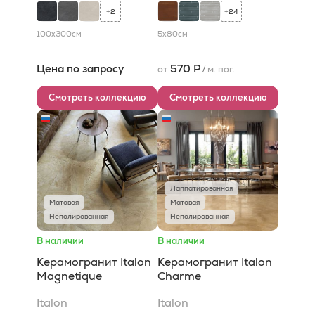
2
24
+
+
100x300
см
5x80
см
Цена по запросу
570 Р
от
/
м. пог.
Смотреть коллекцию
Смотреть коллекцию
Лаппатированная
Матовая
Матовая
Неполированная
Неполированная
В наличии
В наличии
Керамогранит Italon
Керамогранит Italon
Magnetique
Charme
Italon
Italon