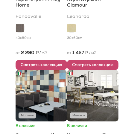
Home
Glamour
Fondovalle
Leonardo
40x80
см
30x60
см
2 290 Р
1 457 Р
от
/
м2
от
/
м2
Смотреть коллекцию
Смотреть коллекцию
Матовая
Матовая
В наличии
В наличии