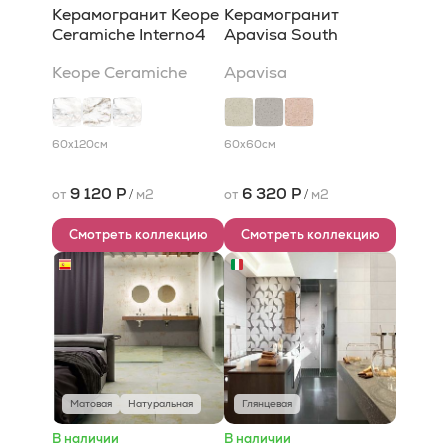
Керамогранит Keope
Керамогранит
Ceramiche Interno4
Apavisa South
Keope Ceramiche
Apavisa
60x120
см
60x60
см
9 120 Р
6 320 Р
от
/
м2
от
/
м2
Смотреть коллекцию
Смотреть коллекцию
Матовая
Натуральная
Глянцевая
В наличии
В наличии