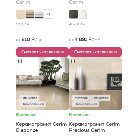
Cerim
Cerim
1
+
5x30
см
40x80
см
210 Р
4 891 Р
от
/
шт
от
/
м2
Смотреть коллекцию
Смотреть коллекцию
Глянцевая
Матовая
Глянцевая
Полированная
Полированная
В наличии
В наличии
Керамогранит Cerim
Керамогранит Cerim
Elegance
Precious Cerim