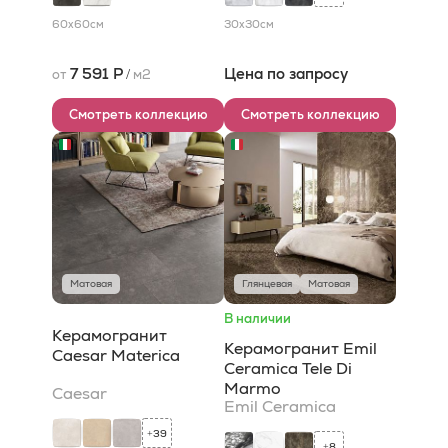
60x60
см
30x30
см
7 591 Р
Цена по запросу
от
/
м2
Смотреть коллекцию
Смотреть коллекцию
Матовая
Глянцевая
Матовая
В наличии
Керамогранит
Керамогранит Emil
Caesar Materica
Ceramica Tele Di
Marmo
Caesar
Emil Ceramica
39
+
8
+