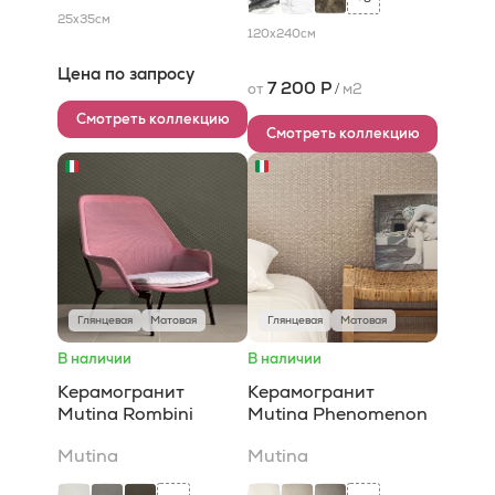
25x35
см
120x240
см
Цена по запросу
7 200 Р
от
/
м2
Смотреть коллекцию
Смотреть коллекцию
Глянцевая
Матовая
Глянцевая
Матовая
В наличии
В наличии
Керамогранит
Керамогранит
Mutina Rombini
Mutina Phenomenon
Mutina
Mutina