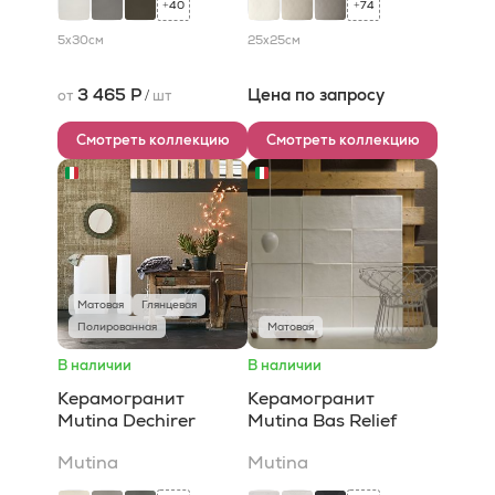
40
74
+
+
5x30
см
25x25
см
3 465 Р
Цена по запросу
от
/
шт
Смотреть коллекцию
Смотреть коллекцию
Матовая
Глянцевая
Полированная
Матовая
В наличии
В наличии
Керамогранит
Керамогранит
Mutina Dechirer
Mutina Bas Relief
Mutina
Mutina