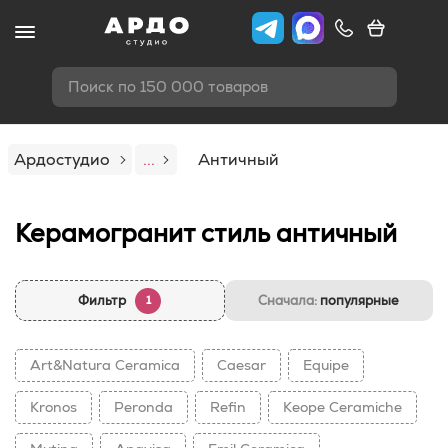
Поиск по 150 000 товаров
Ардостудио
...
Античный
Керамогранит стиль античный
Фильтр
Сначала:
популярные
1
Art&Natura Ceramica
Caesar
Equipe
Kronos
Peronda
Refin
Keope Ceramiche