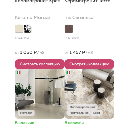
Керамогранит Креп
Керамогранит Terre
Kerama Marazzi
Iris Ceramica
10x40
см
20x60
см
1 050 Р
1 457 Р
от
/
м2
от
/
м2
Смотреть коллекцию
Смотреть коллекцию
Лаппатированная
Матовая
Натуральная
Софт
В наличии
В наличии