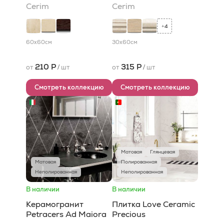
Cerim
Cerim
4
+
60x60
см
30x60
см
210 Р
315 Р
от
/
шт
от
/
шт
Смотреть коллекцию
Смотреть коллекцию
Матовая
Глянцевая
Матовая
Полированная
Неполированная
Неполированная
В наличии
В наличии
Керамогранит
Плитка Love Ceramic
Petracers Ad Maiora
Precious