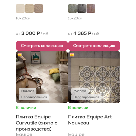
10x20
см
15x20
см
3 000 Р
4 365 Р
от
/
м2
от
/
м2
Смотреть коллекцию
Смотреть коллекцию
Матовая
Матовая
Неполированная
Неполированная
В наличии
В наличии
Плитка Equipe
Плитка Equipe Art
Curvutile (снято с
Nouveau
производства)
Equipe
Equipe