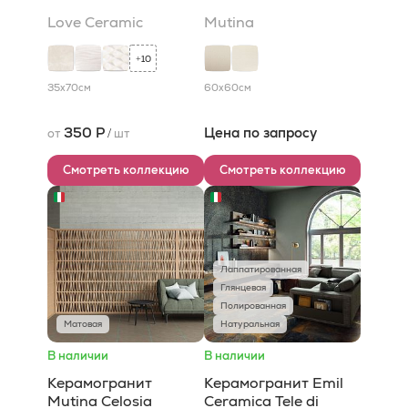
Love Ceramic
Mutina
10
+
35x70
см
60x60
см
350 Р
Цена по запросу
от
/
шт
Смотреть коллекцию
Смотреть коллекцию
Лаппатированная
Глянцевая
Полированная
Матовая
Натуральная
В наличии
В наличии
Керамогранит
Керамогранит Emil
Mutina Celosia
Ceramica Tele di