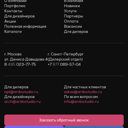
О компании
В наличии
Портфолио
Новинки
Контакты
Услуги
Для дизайнеров
Партнёры
Акции
Оплата
Полезная информация
Вакансии
Каталоги
Для дилеров
г. Москва
г. Санкт-Петербург
ул. Дениса Давыдова 4
(Дилерский отдел)
8
495
023-77-75
+7
977
089-57-04
Для дилеров
Для частных клиентов
opt@ardostudio.ru
zakaz@ardostudio.ru
Для дизайнеров
По всем вопросам
arch@ardostudio.ru
info@ardostudio.ru
Заказать обратный звонок