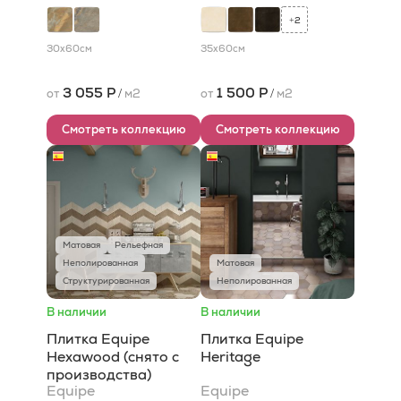
2
+
30x60
см
35x60
см
3 055 Р
1 500 Р
от
/
м2
от
/
м2
Смотреть коллекцию
Смотреть коллекцию
Матовая
Рельефная
Неполированная
Матовая
Структурированная
Неполированная
В наличии
В наличии
Плитка Equipe
Плитка Equipe
Hexawood (снято с
Heritage
производства)
Equipe
Equipe