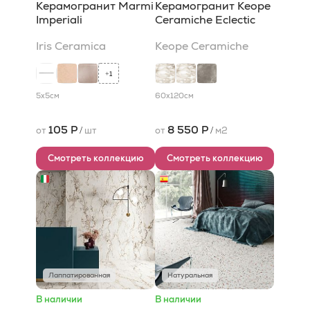
Керамогранит Marmi
Керамогранит Keope
Imperiali
Ceramiche Eclectic
Iris Ceramica
Keope Ceramiche
1
+
5x5
см
60x120
см
105 Р
8 550 Р
от
/
шт
от
/
м2
Смотреть коллекцию
Смотреть коллекцию
Лаппатированная
Натуральная
В наличии
В наличии