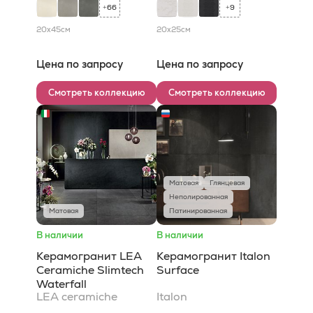
66
9
+
+
20x45
см
20x25
см
Цена по запросу
Цена по запросу
Смотреть коллекцию
Смотреть коллекцию
Матовая
Глянцевая
Неполированная
Матовая
Патинированная
В наличии
В наличии
Керамогранит LEA
Керамогранит Italon
Ceramiche Slimtech
Surface
Waterfall
LEA ceramiche
Italon