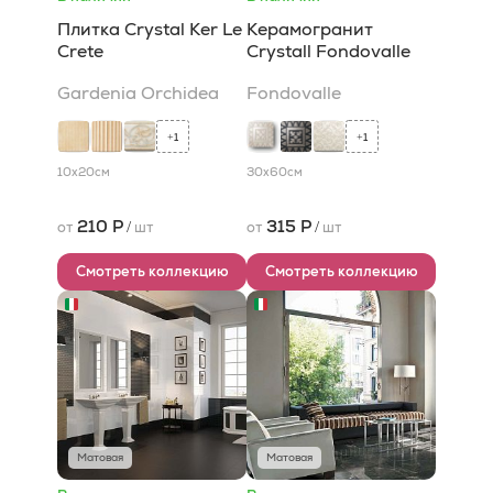
Плитка Crystal Ker Le
Керамогранит
Crete
Crystall Fondovalle
Gardenia Orchidea
Fondovalle
1
1
+
+
10x20
см
30x60
см
210 Р
315 Р
от
/
шт
от
/
шт
Смотреть коллекцию
Смотреть коллекцию
Матовая
Матовая