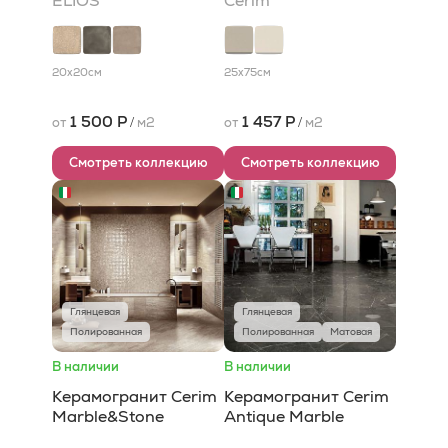
ELIOS
Cerim
20x20
см
25x75
см
1 500 Р
1 457 Р
от
/
м2
от
/
м2
Смотреть коллекцию
Смотреть коллекцию
Глянцевая
Глянцевая
Полированная
Полированная
Матовая
В наличии
В наличии
Керамогранит Cerim
Керамогранит Cerim
Marble&Stone
Antique Marble