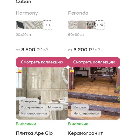
Cuban
Harmony
Peronda
3
24
+
+
20x20
см
60x60
см
3 500 Р
3 200 Р
от
/
м2
от
/
м2
Смотреть коллекцию
Смотреть коллекцию
Глянцевая
Полированная
Матовая
Матовая
Неполированная
Неполированная
В наличии
В наличии
Плитка Ape Gio
Керамогранит