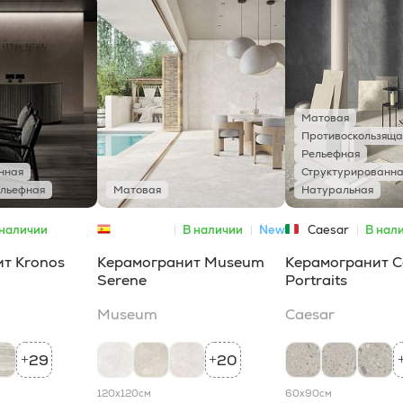
Матовая
Противоскользяща
Рельефная
нная
Структурированна
льефная
Матовая
Натуральная
 наличии
В наличии
New
Caesar
В нал
Museum
т Kronos
Керамогранит Museum
Керамогранит C
Serene
Portraits
Museum
Caesar
29
20
+
+
120x120
см
60x90
см