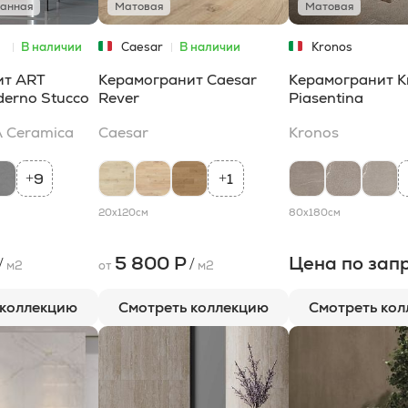
ванная
Матовая
Матовая
В наличии
Caesar
В наличии
Kronos
ит ART
Керамогранит Caesar
Керамогранит K
erno Stucco
Rever
Piasentina
 Ceramica
Caesar
Kronos
9
1
+
+
20x120
см
80x180
см
5 800 Р
Цена по зап
/
/
м2
от
м2
 коллекцию
Смотреть коллекцию
Смотреть ко