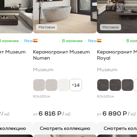
Матовая
Матовая
В наличии
New
В наличии
New
В на
Museum
Museum
ит Museum
Керамогранит Museum
Керамогранит 
Numen
Royal
Museum
Museum
14
+
60x120
см
60x120
см
Р
6 816 Р
6 890 Р
/
/
/
м2
от
м2
от
м2
 коллекцию
Смотреть коллекцию
Смотреть ко