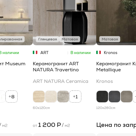
лированная
Глянцевая
Матовая
Матовая
В наличии
ART
В наличии
Kronos
NATURA
Ceramica
ит Museum
Керамогранит ART
Керамогранит K
NATURA Travertino
Metallique
ART NATURA Ceramica
Kronos
8
1
+
+
60x120
см
120x280
см
1 200 Р
Цена по зап
/
/
м2
от
м2