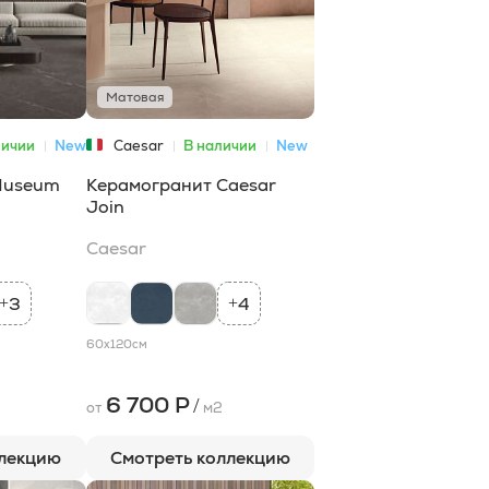
Матовая
личии
New
Caesar
В наличии
New
Museum
Керамогранит Caesar
Join
Caesar
3
4
+
+
60x120
см
6 700 Р
/
от
м2
ллекцию
Смотреть коллекцию