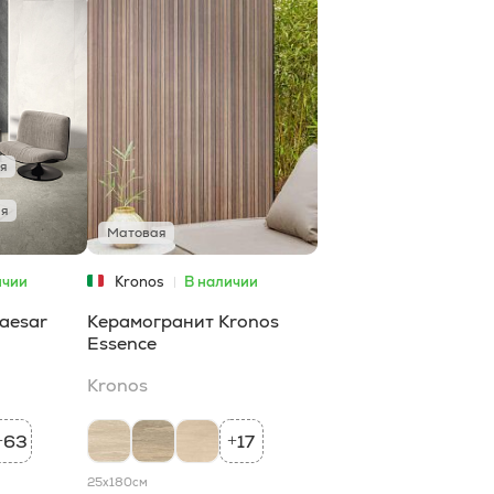
я
я
Матовая
ичии
Kronos
В наличии
aesar
Керамогранит Kronos
Essence
Kronos
63
17
+
+
25x180
см