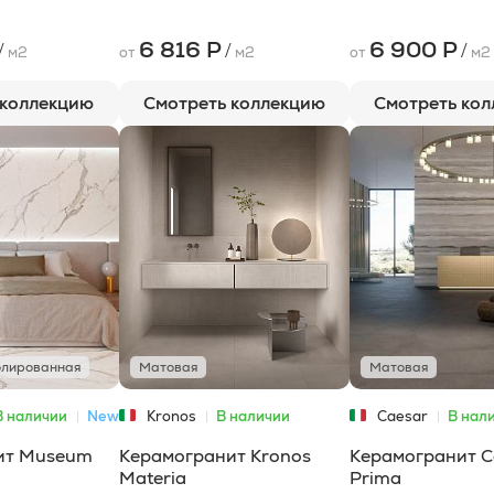
6 816 Р
6 900 Р
/
/
/
м2
от
м2
от
м2
 коллекцию
Смотреть коллекцию
Смотреть ко
лированная
Матовая
Матовая
В наличии
New
Kronos
В наличии
Caesar
В нал
ит Museum
Керамогранит Kronos
Керамогранит C
Materia
Prima