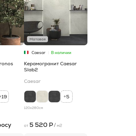
Матовая
Caesar
В наличии
ronos
Керамогранит Caesar
Slab2
Caesar
19
5
+
+
120x280
см
росу
5 520 Р
/
от
м2