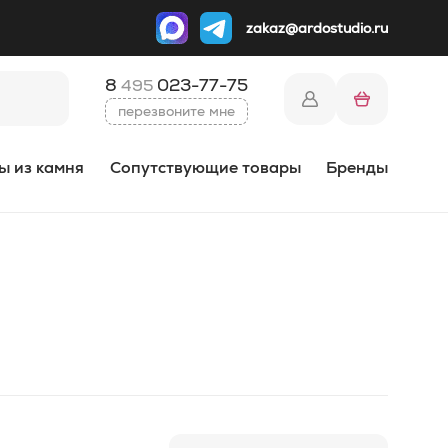
zakaz@ardostudio.ru
8
023-77-75
495
перезвоните мне
ы из камня
Сопутствующие товары
Бренды