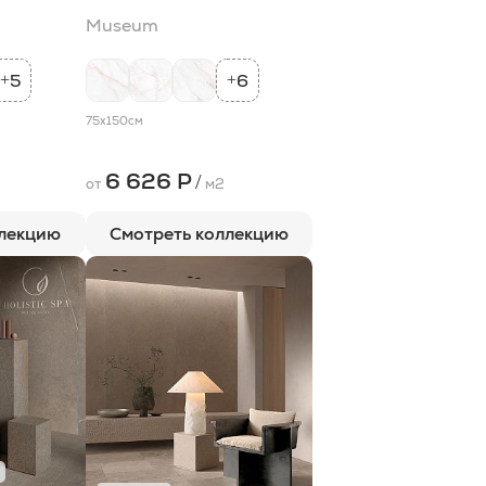
Museum
5
6
+
+
75x150
см
6 626 Р
/
от
м2
ллекцию
Смотреть коллекцию