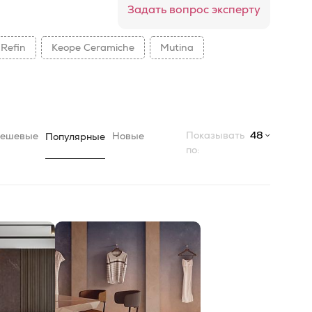
Задать вопрос эксперту
Refin
Keope Ceramiche
Mutina
Показывать
48
ешевые
Новые
Популярные
по: