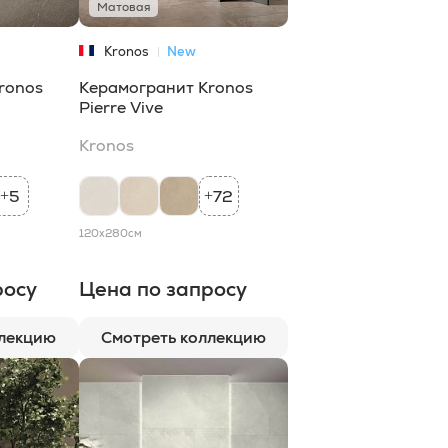
Матовая
Kronos
New
ronos
Керамогранит Kronos
Pierre Vive
Kronos
5
72
+
+
120x280
см
росу
Цена по запросу
ллекцию
Смотреть коллекцию