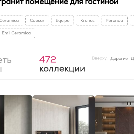
ранит помещение для гостиной
Ceramica
Caesar
Equipe
Kronos
Peronda
Emil Ceramica
472
еть
Вверху:
Дорогие
Д
коллекции
ы