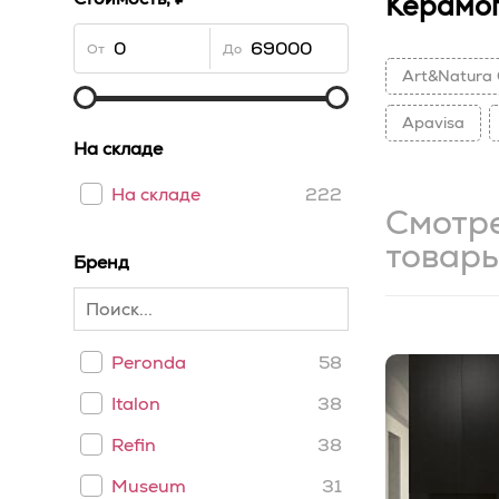
Керамог
От
До
Art&Natura 
Apavisa
На складе
На складе
222
Смотр
товар
Бренд
Peronda
58
Italon
38
Refin
38
Museum
31