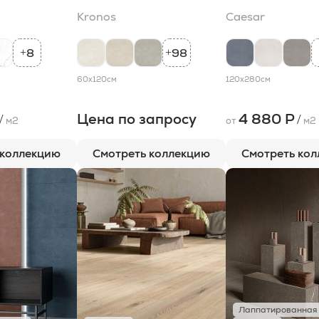
Kronos
Caesar
8
98
+
+
60x120
см
120x280
см
Цена по запросу
4 880 Р
/
/
м2
от
м2
 коллекцию
Смотреть коллекцию
Смотреть ко
Лаппатированная