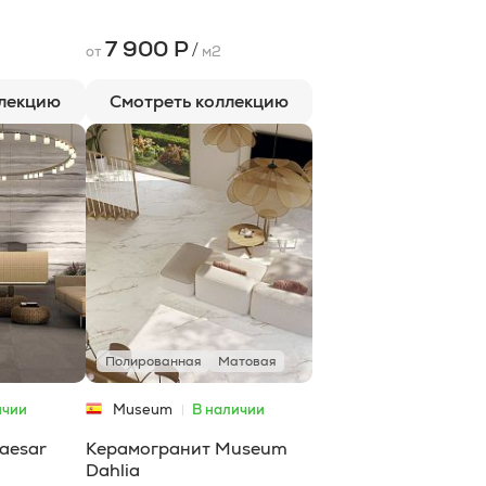
7 900 Р
/
от
м2
ллекцию
Смотреть коллекцию
Полированная
Матовая
ичии
Museum
В наличии
aesar
Керамогранит Museum
Dahlia