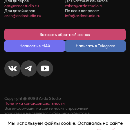
Для дилеров
Для частных клиентов
opt@ardostudio.ru
zakaz@ardostudio.ru
Для дизайнеров
По всем вопросам
arch@ardostudio.ru
info@ardostudio.ru
Заказать обратный звонок
Написать в MAX
Написать в Telegram
Copyright @ 2026 Ardo Studio
Политика конфиденциальности
Вся информация на сайте носит справочный
характер и не является публичной офертой в
соответствии с пунктом 2 статьи 437 ГК РФ.
Мы используем файлы cookie. Оставаясь на сайте
Факт телефонного звонка в компанию или обращения в
мессенджер, означает его
согласие на обработку