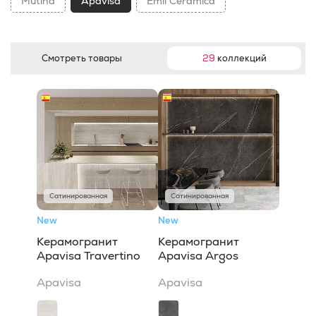
Mutina
Apavisa
Emil Ceramica
Смотреть товары
29
коллекций
Сатинированная
Сатинированная
New
New
Керамогранит
Керамогранит
Apavisa Travertino
Apavisa Argos
Apavisa
Apavisa