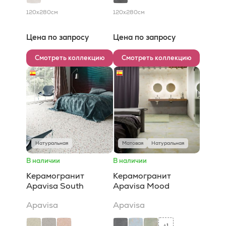
120x280
см
120x280
см
Цена по запросу
Цена по запросу
Смотреть коллекцию
Смотреть коллекцию
Натуральная
Матовая
Натуральная
В наличии
В наличии
Керамогранит
Керамогранит
Apavisa South
Apavisa Mood
Apavisa
Apavisa
1
+