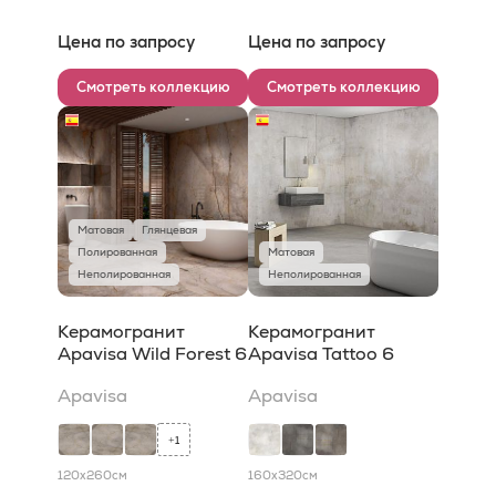
Цена по запросу
Цена по запросу
Смотреть коллекцию
Смотреть коллекцию
Матовая
Глянцевая
Полированная
Матовая
Неполированная
Неполированная
Керамогранит
Керамогранит
Apavisa Wild Forest 6
Apavisa Tattoo 6
Apavisa
Apavisa
1
+
120x260
см
160x320
см