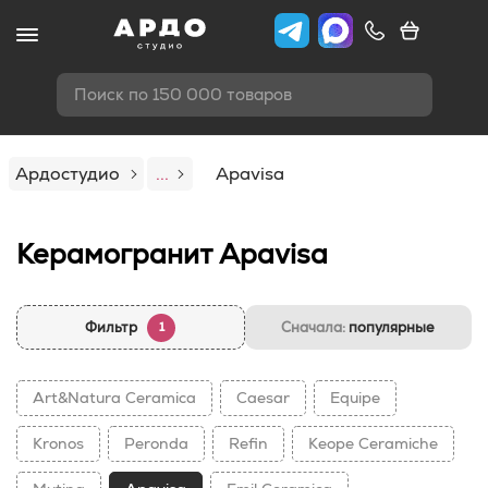
Поиск по 150 000 товаров
Ардостудио
...
Apavisa
Керамогранит Apavisa
Фильтр
Сначала:
популярные
1
Art&Natura Ceramica
Caesar
Equipe
Kronos
Peronda
Refin
Keope Ceramiche