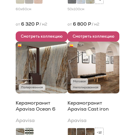
60x60
см
50x100
см
6 320 Р
6 800 Р
от
/
м2
от
/
м2
Смотреть коллекцию
Смотреть коллекцию
Матовая
Полированная
Неполированная
Керамогранит
Керамогранит
Apavisa Ocean 6
Apavisa Cast iron
Apavisa
Apavisa
12
+