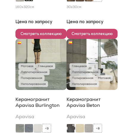
160x320
см
30x30
см
Цена по запросу
Цена по запросу
Смотреть коллекцию
Смотреть коллекцию
Матовая
Глянцевая
Глянцевая
Лаппатированная
Лаппатированная
Полированная
Полированная
Матовая
Неполированная
Неполированная
Керамогранит
Керамогранит
Apavisa Burlington
Apavisa Beton
Apavisa
Apavisa
9
8
+
+