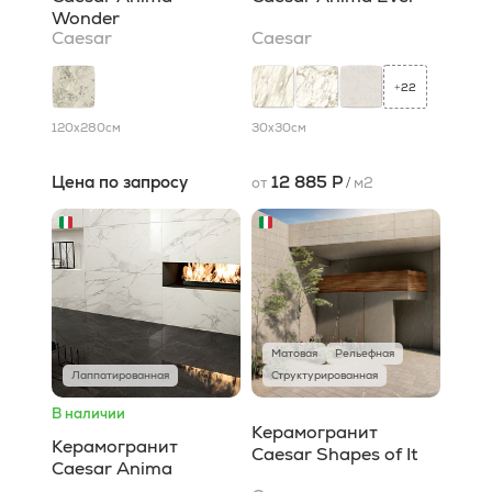
Wonder
Caesar
Caesar
22
+
120x280
см
30x30
см
Цена по запросу
12 885 Р
от
/
м2
Матовая
Рельефная
Лаппатированная
Структурированная
В наличии
Керамогранит
Керамогранит
Caesar Shapes of It
Caesar Anima