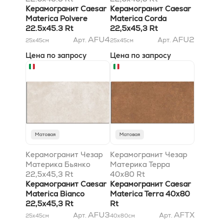
Керамогранит Caesar
Керамогранит Caesar
Materica Polvere
Materica Corda
22.5x45.3 Rt
22,5x45,3 Rt
AFU4
AFU2
Арт.
Арт.
25x45
см
25x45
см
Цена по запросу
Цена по запросу
Матовая
Матовая
Керамогранит Чезар
Керамогранит Чезар
Материка Бьянко
Материка Терра
22,5x45,3 Rt
40x80 Rt
Керамогранит Caesar
Керамогранит Caesar
Materica Bianco
Materica Terra 40x80
22,5x45,3 Rt
Rt
AFU3
AFTX
Арт.
Арт.
25x45
см
40x80
см