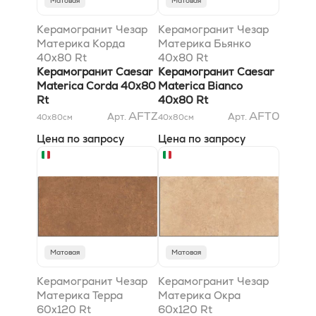
Матовая
Матовая
Керамогранит Чезар
Керамогранит Чезар
Материка Корда
Материка Бьянко
40x80 Rt
40x80 Rt
Керамогранит Caesar
Керамогранит Caesar
Materica Corda 40x80
Materica Bianco
Rt
40x80 Rt
AFTZ
AFT0
Арт.
Арт.
40x80
см
40x80
см
Цена по запросу
Цена по запросу
Матовая
Матовая
Керамогранит Чезар
Керамогранит Чезар
Материка Терра
Материка Окра
60x120 Rt
60x120 Rt