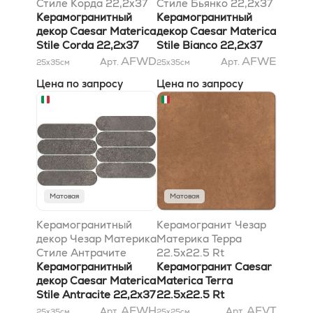
Стиле Корда 22,2x37
Стиле Бьянко 22,2x37
Керамогранитный
Керамогранитный
декор Caesar Materica
декор Caesar Materica
Stile Corda 22,2x37
Stile Bianco 22,2x37
AFWD
AFWE
Арт.
Арт.
25x35
см
25x35
см
Цена по запросу
Цена по запросу
Матовая
Матовая
Керамогранитный
Керамогранит Чезар
декор Чезар Материка
Материка Терра
Стиле Антрачите
22.5x22.5 Rt
22,2x37
Керамогранитный
Керамогранит Caesar
декор Caesar Materica
Materica Terra
Stile Antracite 22,2x37
22.5x22.5 Rt
AFWH
AFVT
Арт.
Арт.
25x35
см
25x25
см