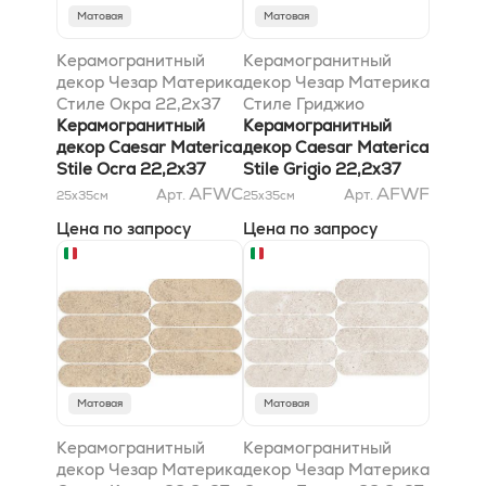
Матовая
Матовая
Керамогранитный
Керамогранитный
декор Чезар Материка
декор Чезар Материка
Стиле Окра 22,2x37
Стиле Гриджио
Керамогранитный
22,2x37
Керамогранитный
декор Caesar Materica
декор Caesar Materica
Stile Ocra 22,2x37
Stile Grigio 22,2x37
AFWC
AFWF
Арт.
Арт.
25x35
см
25x35
см
Цена по запросу
Цена по запросу
Матовая
Матовая
Керамогранитный
Керамогранитный
декор Чезар Материка
декор Чезар Материка