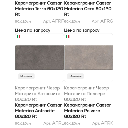
Керамогранит Caesar
Керамогранит Caesar
Materica Terra 60x120
Materica Ocra 60x120
Rt
Rt
AFRF
AFRG
Арт.
Арт.
60x120
см
60x120
см
Цена по запросу
Цена по запросу
Матовая
Матовая
Керамогранит Чезар
Керамогранит Чезар
Материка Антрачите
Материка Полвере
60x120 Rt
60x120 Rt
Керамогранит Caesar
Керамогранит Caesar
Materica Antracite
Materica Polvere
60x120 Rt
60x120 Rt
AFRL
AFRK
Арт.
Арт.
60x120
см
60x120
см