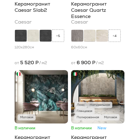
Керамогранит
Керамогранит
Caesar Slab2
Caesar Quartz
Essence
Caesar
Caesar
5
4
+
+
120x280
см
60x60
см
5 520 Р
6 900 Р
от
/
м2
от
/
м2
Люкс
Натуральная
Глянцевая
Матовая
Полированная
Матовая
В наличии
В наличии
New
Керамогранит
Керамогранит