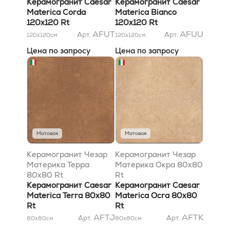
Керамогранит Caesar
Керамогранит Caesar
Materica Corda
Materica Bianco
120x120 Rt
120x120 Rt
AFUT
AFUU
Арт.
Арт.
120x120
см
120x120
см
Цена по запросу
Цена по запросу
Матовая
Матовая
Керамогранит Чезар
Керамогранит Чезар
Материка Терра
Материка Окра 80x80
80x80 Rt
Rt
Керамогранит Caesar
Керамогранит Caesar
Materica Terra 80x80
Materica Ocra 80x80
Rt
Rt
AFTJ
AFTK
Арт.
Арт.
80x80
см
80x80
см