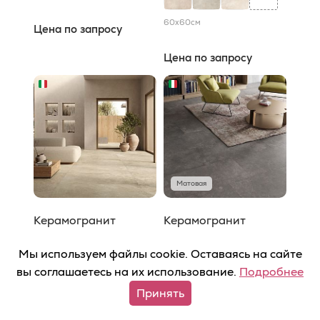
60x60
см
Цена по запросу
Цена по запросу
Матовая
Керамогранит
Керамогранит
Caesar Histoire
Caesar Materica
Мы используем файлы cookie. Оставаясь на сайте
Caesar
Caesar
вы соглашаетесь на их использование.
Подробнее
Принять
25
39
+
+