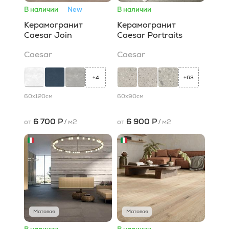
В наличии
New
В наличии
Керамогранит
Керамогранит
Caesar Join
Caesar Portraits
Caesar
Caesar
4
63
+
+
60x120
см
60x90
см
6 700 Р
6 900 Р
от
/
м2
от
/
м2
Матовая
Матовая