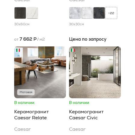
22
+
30x60
см
30x30
см
7 662 Р
Цена по запросу
от
/
м2
Матовая
В наличии
В наличии
Керамогранит
Керамогранит
Caesar Relate
Caesar Civic
Caesar
Caesar