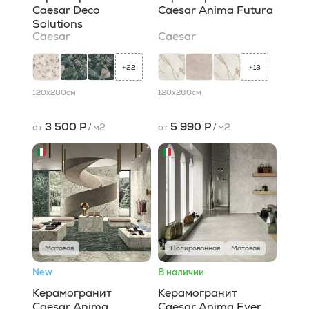
Caesar Deco
Caesar Anima Futura
Solutions
Caesar
Caesar
22
13
+
+
120x280
см
120x280
см
3 500 Р
5 990 Р
от
/
м2
от
/
м2
Матовая
Полированная
Матовая
New
В наличии
Керамогранит
Керамогранит
Caesar Anima
Caesar Anima Ever