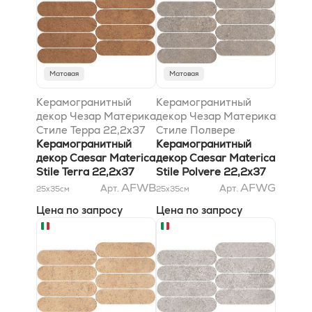
Матовая
Матовая
Керамогранитный
Керамогранитный
декор Чезар Материка
декор Чезар Материка
Стиле Терра 22,2x37
Стиле Полвере
Керамогранитный
22,2x37
Керамогранитный
декор Caesar Materica
декор Caesar Materica
Stile Terra 22,2x37
Stile Polvere 22,2x37
AFWB
AFWG
Арт.
Арт.
25x35
см
25x35
см
Цена по запросу
Цена по запросу