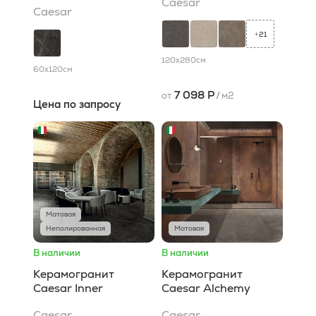
Caesar
Caesar
21
+
120x280
см
60x120
см
7 098 Р
от
/
м2
Цена по запросу
Матовая
Неполированная
Матовая
В наличии
В наличии
Керамогранит
Керамогранит
Caesar Inner
Caesar Alchemy
Caesar
Caesar