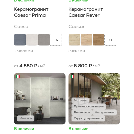
В наличии
В наличии
Керамогранит
Керамогранит
Caesar Prima
Caesar Rever
Caesar
Caesar
5
1
+
+
120x280
см
20x120
см
4 880 Р
5 800 Р
от
/
м2
от
/
м2
Матовая
Противоскользящая
Рельефная
Натуральная
Матовая
Структурированная
В наличии
В наличии