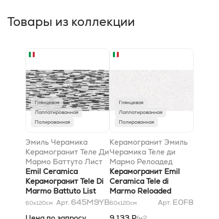
Товары из коллекции
Глянцевая
Глянцевая
Лаппатированная
Лаппатированная
Полированная
Полированная
Эмиль Черамика
Керамогранит Эмиль
Керамогранит Теле Ди
Черамика Теле ди
Мармо Баттуто Лист
Мармо Релоадед
Калакатта
Emil Ceramica
Семинато Ди Тессере
Керамогранит Emil
59х118x0,65
Керамогранит Tele Di
Кварзо Кандински
Ceramica Tele di
Marmo Battuto List
59х118,2x0,95
Marmo Reloaded
Calacatta 59х118x0,65
лаппатированный
Seminato Di Tessere
645M9YB
E0F8
Арт.
Арт.
60x120
см
60x120
см
Quarzo Kandinsky
Цена по запросу
9 133 Р
м2
/