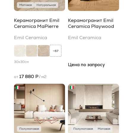
Матовая
Натуральная
Керамогранит Emil
Керамогранит Emil
Ceramica MaPierre
Ceramica Playwood
Emil Ceramica
Emil Ceramica
67
+
30x30
см
Цена по запросу
17 880 Р
от
/
м2
Полуматовая
Полуматовая
Матовая