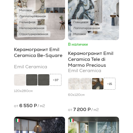
Матовая
Лаппатированная
Рельефная
Глянцевая
Неполированная
Лаппатированная
Структурированная
Матовая
В наличии
Керамогранит Emil
Керамогранит Emil
Ceramica Be-Square
Ceramica Tele di
Marmo Precious
Emil Ceramica
Emil Ceramica
37
+
15
+
120x280
см
60x120
см
6 550 Р
от
/
м2
7 200 Р
от
/
м2