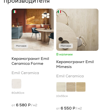
производителя
Матовая
Матовая
В наличии
Керамогранит Emil
Керамогранит Emil
Ceramica Forme
Mimesis
Emil Ceramica
Emil Ceramica
80x80
см
10x55
см
6 580 Р
от
/
м2
6 550 Р
от
/
м2