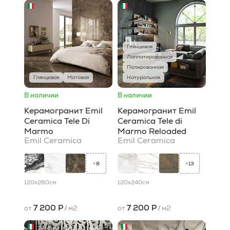
Глянцевая
Лаппатированная
Полированная
Глянцевая
Матовая
Натуральная
В наличии
В наличии
Керамогранит Emil
Керамогранит Emil
Ceramica Tele Di
Ceramica Tele di
Marmo
Marmo Reloaded
Emil Ceramica
Emil Ceramica
8
13
+
+
120x280
см
120x240
см
7 200 Р
7 200 Р
от
/
м2
от
/
м2