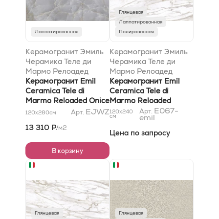
Глянцевая
Лаппатированная
Лаппатированная
Полированная
Керамогранит Эмиль
Керамогранит Эмиль
Черамика Теле ди
Черамика Теле ди
Мармо Релоадед
Мармо Релоадед
Онике Климт Лаппато
Керамогранит Emil
Калакатта Голд
Керамогранит Emil
120x278x0,65
Ceramica Tele di
Канова Бук Матч B
Ceramica Tele di
Marmo Reloaded Onice
Marmo Reloaded
Klimt Lappato
Calacatta Gold Canova
E067-
EJWZ
Арт.
Арт.
120x240
120x280
см
см
emil
120x278x0,65
Book Match B
13 310 Р
м2
/
Цена по запросу
В корзину
Глянцевая
Глянцевая