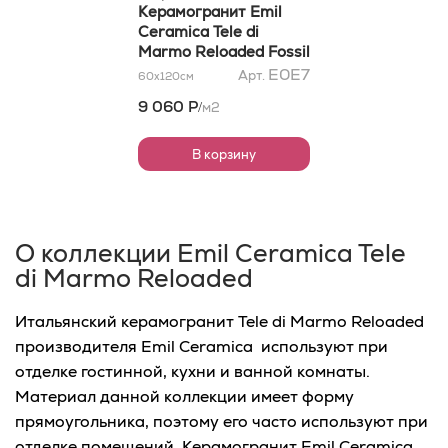
Фоссил Браун
Керамогранит Emil
Малевик Лаппато
Ceramica Tele di
59x118,2x0,95
Marmo Reloaded Fossil
Brown Malevic Lappato
E0E7
Арт.
60x120
см
59x118,2x0,95
9 060 Р
м2
/
В корзину
О коллекции Emil Ceramica Tele
di Marmo Reloaded
Итальянский керамогранит Tele di Marmo Reloaded
производителя Emil Ceramica используют при
отделке гостинной, кухни и ванной комнаты.
Материал данной коллекции имеет форму
прямоугольника, поэтому его часто используют при
отделке помещений. Керамогранит Emil Ceramica