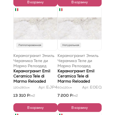
В корзину
В корзину
Лаппатированная
Натуральная
Керамогранит Эмиль
Керамогранит Эмиль
Черамика Теле ди
Черамика Теле ди
Мармо Релоадед
Мармо Релоадед
Кварзо Кандиски
Керамогранит Emil
Кварзо Кандиски
Керамогранит Emil
Лаппато
Ceramica Tele di
Натурале
Ceramica Tele di
120x278x0,65
Marmo Reloaded
60x120x0,95
Marmo Reloaded
Quarzo Kandisky
Quarzo Kandisky
EJP4
E0EQ
Арт.
Арт.
120x280
см
60x120
см
Lappato 120x278x0,65
Naturale 60x120x0,95
13 310 Р
7 200 Р
м2
м2
/
/
В корзину
В корзину