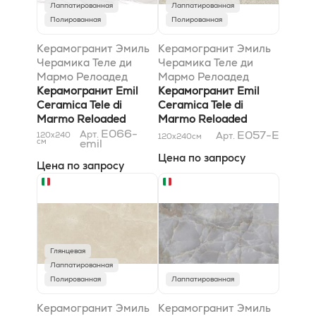
Лаппатированная
Лаппатированная
Полированная
Полированная
Керамогранит Эмиль
Керамогранит Эмиль
Черамика Теле ди
Черамика Теле ди
Мармо Релоадед
Мармо Релоадед
Калакатта Голд
Керамогранит Emil
Марфил Орд энд
Керамогранит Emil
Канова Бук Матч A&
Ceramica Tele di
оакуте;ňез Семинато
Ceramica Tele di
Marmo Reloaded
Ди Тессере Лаппато
Marmo Reloaded
Calacatta Gold Canova
E066-
120x240x0,65
Marfil Ordóňez
E057-E
Арт.
120x240
Арт.
120x240
см
см
emil
Book Match A&
Seminato Di Tessere
Цена по запросу
Lappato
Цена по запросу
120x240x0,65
Глянцевая
Лаппатированная
Полированная
Лаппатированная
Керамогранит Эмиль
Керамогранит Эмиль