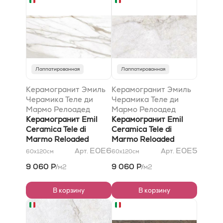
Лаппатированная
Лаппатированная
Керамогранит Эмиль
Керамогранит Эмиль
Черамика Теле ди
Черамика Теле ди
Мармо Релоадед
Мармо Релоадед
Калакатта Голд
Керамогранит Emil
Кварзо Кандиски
Керамогранит Emil
Канова Лаппато
Ceramica Tele di
Лаппато
Ceramica Tele di
60x120x0,95
Marmo Reloaded
59x118,2x0,95
Marmo Reloaded
Calacatta Gold Canova
Quarzo Kandisky
E0E6
E0E5
Арт.
Арт.
60x120
см
60x120
см
Lappato 60x120x0,95
Lappato 59x118,2x0,95
9 060 Р
9 060 Р
м2
м2
/
/
В корзину
В корзину