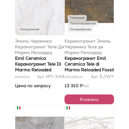
Глянцевая
Лаппатированная
Натуральная
Полированная
Эмиль Черамика
Керамогранит Эмиль
Керамогранит Теле Ди
Черамика Теле ди
Мармо Релоадед
Мармо Релоадед
Кварзо Кандински
Emil Ceramica
Фоссил Браун
Керамогранит Emil
59,6х59,6x1 матовый
Керамогранит Tele Di
Малевик Лаппато
Ceramica Tele di
Marmo Reloaded
120x278x0,65
Marmo Reloaded Fossil
Quarzo Kandinsky
Brown Malevic Lappato
ИП-344
EJWY
Арт.
Арт.
60x60
см
120x280
см
59,6х59,6x1 Naturale
120x278x0,65
Цена по запросу
13 310 Р
м2
/
В корзину