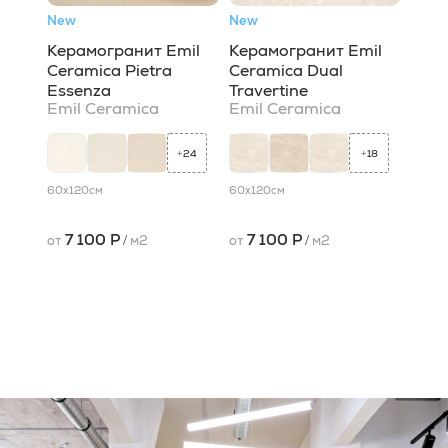
New
New
Керамогранит Emil
Керамогранит Emil
Ceramica Pietra
Ceramica Dual
Essenza
Travertine
Emil Ceramica
Emil Ceramica
24
18
+
+
60x120
см
60x120
см
7 100 Р
7 100 Р
от
/
м2
от
/
м2