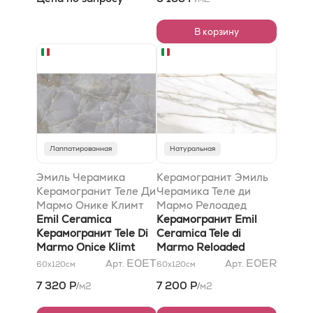
59х118,2x0,95 Lapp
В корзину
Лаппатированная
Натуральная
Эмиль Черамика
Керамогранит Эмиль
Керамогранит Теле Ди
Черамика Теле ди
Мармо Онике Климт
Мармо Релоадед
60х120x0,95 матовый
Emil Ceramica
Калакатта Голд
Керамогранит Emil
Керамогранит Tele Di
Канова Натурале
Ceramica Tele di
Marmo Onice Klimt
60x120x0,95
Marmo Reloaded
60х120x0,95 Nat
Calacatta Gold Canova
E0ET
E0ER
Арт.
Арт.
60x120
см
60x120
см
Naturale 60x120x0,95
7 320 Р
7 200 Р
м2
м2
/
/