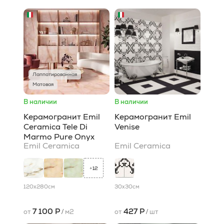
Лаппатированная
Матовая
В наличии
В наличии
Керамогранит Emil
Керамогранит Emil
Ceramica Tele Di
Venise
Marmo Pure Onyx
Emil Ceramica
Emil Ceramica
12
+
120x280
см
30x30
см
7 100 Р
427 Р
от
/
м2
от
/
шт