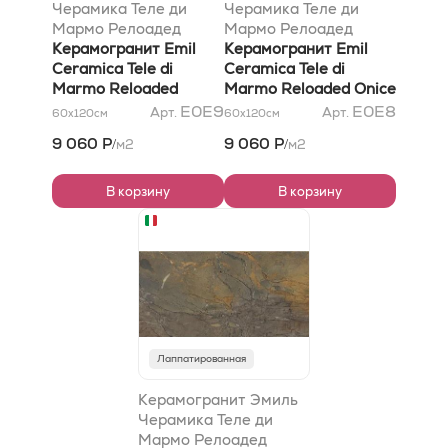
Черамика Теле ди
Черамика Теле ди
Мармо Релоадед
Мармо Релоадед
Марфил Орд энд
Керамогранит Emil
Онике Климт Лаппато
Керамогранит Emil
оакуте;ňез Лаппато
Ceramica Tele di
59x118,2x0,95
Ceramica Tele di
59x118,2x0,95
Marmo Reloaded
Marmo Reloaded Onice
Marfil Ordóňez
Klimt Lappato
E0E9
E0E8
Арт.
Арт.
60x120
см
60x120
см
Lappato 59x118,2x0,95
59x118,2x0,95
9 060 Р
9 060 Р
м2
м2
/
/
В корзину
В корзину
Лаппатированная
Керамогранит Эмиль
Черамика Теле ди
Мармо Релоадед