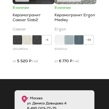
В наличии
В наличии
Керамогранит
Керамогранит Ergon
Caesar Slab2
Medley
Caesar
Ergon
5
33
+
+
120x280
см
60x60
см
5 520 Р
6 770 Р
от
/
м2
от
/
м2
г. Москва
ул. Дениса Давыдова 4
8
495
023-77-75