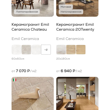
Матовая
Лаппатированная
Неполированная
Керамогранит Emil
Керамогранит Emil
Ceramica Chateau
Ceramica 20Twenty
Emil Ceramica
Emil Ceramica
2
+
60x60
см
20x180
см
7 070 Р
6 940 Р
от
/
м2
от
/
м2