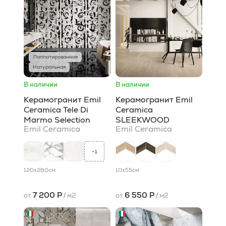
Лаппатированная
Натуральная
В наличии
В наличии
Керамогранит Emil
Керамогранит Emil
Ceramica Tele Di
Ceramica
Marmo Selection
SLEEKWOOD
Emil Ceramica
Emil Ceramica
1
+
120x280
см
10x55
см
7 200 Р
6 550 Р
от
/
м2
от
/
м2