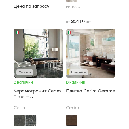
Цена по запросу
20x60
см
214 Р
от
/
шт
Матовая
Глянцевая
В наличии
В наличии
Керамогранит Cerim
Плитка Cerim Gemme
Timeless
Cerim
Cerim