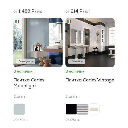
1 483 Р
214 Р
от
/
м2
от
/
шт
Глянцевая
Матовая
В наличии
В наличии
Плитка Cerim
Плитка Cerim Vintage
Moonlight
Cerim
Cerim
20x50
см
25x75
см