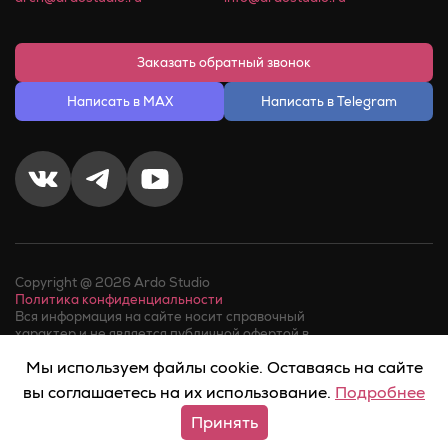
Заказать обратный звонок
Написать в MAX
Написать в Telegram
Copyright @ 2026 Ardo Studio
Политика конфиденциальности
Вся информация на сайте носит справочный
характер и не является публичной офертой в
соответствии с пунктом 2 статьи 437 ГК РФ.
Мы используем файлы cookie. Оставаясь на сайте
Факт телефонного звонка в компанию или обращения в
мессенджер, означает его
согласие на обработку
вы соглашаетесь на их использование.
Подробнее
персональныхданных
.
Принять