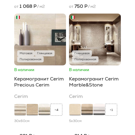
1 068 Р
750 Р
от
/
м2
от
/
м2
Матовая
Глянцевая
Глянцевая
Полированная
Полированная
В наличии
В наличии
Керамогранит Cerim
Керамогранит Cerim
Precious Cerim
Marble&Stone
Cerim
Cerim
4
1
+
+
30x60
см
5x30
см