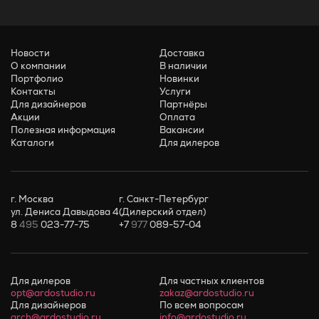
Новости
Доставка
О компании
В наличии
Портфолио
Новинки
Контакты
Услуги
Для дизайнеров
Партнёры
Акции
Оплата
Полезная информация
Вакансии
Каталоги
Для дилеров
г. Москва
г. Санкт-Петербург
ул. Дениса Давыдова 4
(Дилерский отдел)
8
495
023-77-75
+7
977
089-57-04
Для дилеров
Для частных клиентов
opt@ardostudio.ru
zakaz@ardostudio.ru
Для дизайнеров
По всем вопросам
arch@ardostudio.ru
info@ardostudio.ru