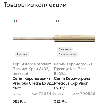
Товары из коллекции
Глянцевая
Матовая
Полированная
Керим Керамогранит
Керим Керамогранит
Прекиус Крим 2x32,1
Прекиус Кэп Висон
матовый
5x32,1
Cerim Керамогранит
Cerim Керамогранит
Precious Cream 2x32,1
Precious Cap Vison
Matt
5x32,1
729544
729536
Арт.
Арт.
5x35
см
35x35
см
321 Р
321 Р
шт
шт
/
/