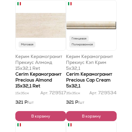
Глянцевая
Матовая
Полированная
Керим Керамогранит
Керим Керамогранит
Прекиус Алмонд
Прекиус Кэп Крим
15x32,1 Ret
5x32,1
Cerim Керамогранит
Cerim Керамогранит
Precious Almond
Precious Cap Cream
15x32,1 Ret
5x32,1
729517
729534
Арт.
Арт.
15x35
см
35x35
см
321 Р
321 Р
шт
шт
/
/
В корзину
В корзину