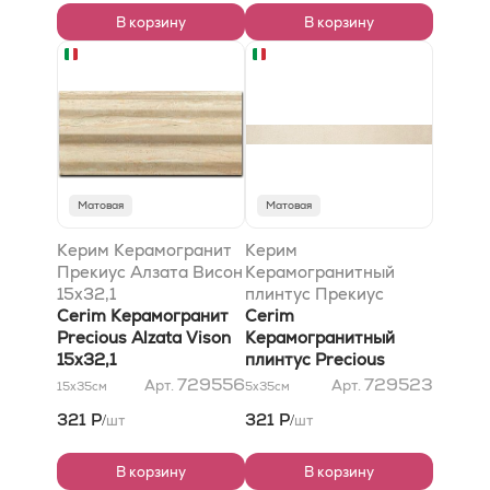
В корзину
В корзину
Матовая
Матовая
Керим Керамогранит
Керим
Прекиус Алзата Висон
Керамогранитный
15x32,1
плинтус Прекиус
Cerim Керамогранит
Баттископа Крим
Cerim
Precious Alzata Vison
7x32,1
Керамогранитный
15x32,1
плинтус Precious
Battiscopa Cream
729556
729523
Арт.
Арт.
15x35
см
5x35
см
7x32,1
321 Р
321 Р
шт
шт
/
/
В корзину
В корзину