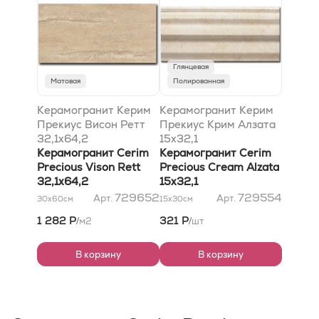
Глянцевая
Матовая
Полированная
Керамогранит Керим
Керамогранит Керим
Прекиус Висон Ретт
Прекиус Крим Алзата
32,1x64,2
15x32,1
Керамогранит Cerim
Керамогранит Cerim
Precious Vison Rett
Precious Cream Alzata
32,1x64,2
15x32,1
729652
729554
Арт.
Арт.
30x60
см
15x30
см
1 282 Р
321 Р
м2
шт
/
/
В корзину
В корзину