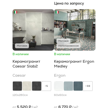
Цена по запросу
Матовая
Матовая
Неполированная
В наличии
В наличии
Керамогранит
Керамогранит Ergon
Caesar Slab2
Medley
Caesar
Ergon
5
33
+
+
120x280
см
60x60
см
5 520 Р
6 770 Р
от
/
м2
от
/
м2