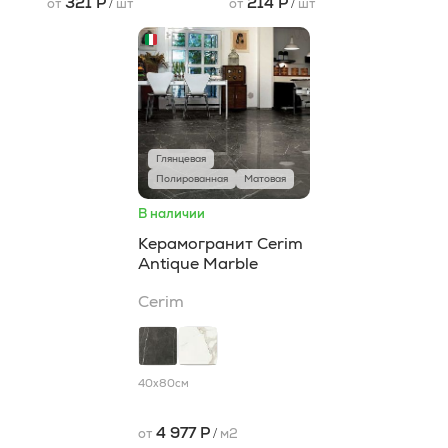
321 Р
214 Р
от
/
шт
от
/
шт
Глянцевая
Полированная
Матовая
В наличии
Керамогранит Cerim
Antique Marble
Cerim
40x80
см
4 977 Р
от
/
м2