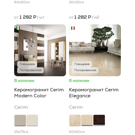
80x80
см
20x50
см
1 282 Р
1 282 Р
от
/
шт
от
/
м2
Глянцевая
Глянцевая
Полированная
Полированная
В наличии
В наличии
Керамогранит Cerim
Керамогранит Cerim
Modern Color
Elegance
Cerim
Cerim
25x75
см
60x60
см