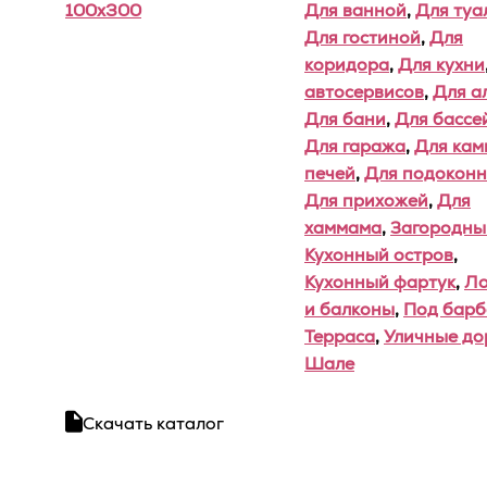
100x300
Для ванной
,
Для туа
Для гостиной
,
Для
коридора
,
Для кухни
автосервисов
,
Для а
Для бани
,
Для бассе
Для гаража
,
Для кам
печей
,
Для подоконн
Для прихожей
,
Для
хаммама
,
Загородны
Кухонный остров
,
Кухонный фартук
,
Л
и балконы
,
Под бар
Терраса
,
Уличные до
Шале
Скачать каталог