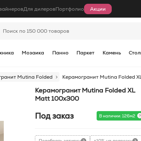
зайнеров
Для дилеров
Портфолио
Акции
хника
Мозаика
Панно
Паркет
Камень
Стол
ранит Mutina Folded
Керамогранит Mutina Folded X
Керамогранит Mutina Folded XL
Matt 100x300
Под заказ
В наличии: 126м2
Подобрать затирку
+10% на подрезку