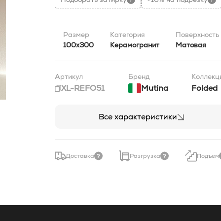
Размер
Категория
Поверхность
100x300
Керамогранит
Матовая
Артикул
Бренд
Коллекц
XL-REFO51
Mutina
Folded
Все характеристики
Доставка
Разгрузка
Подъем