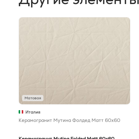
Матовая
Италия
Керамогранит Мутина Фолдед Матт 60x60
Керамогранит Mutina Folded Matt 60x60