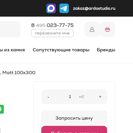
zakaz@ardostudio.ru
8
023-77-75
495
перезвоните мне
ы из камня
Сопутствующие товары
Бренды
L Matt 100x300
-
м2
+
Запросить цену