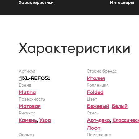
Характеристики
Интерьеры
Характеристики
Артикул
Страна бренда
XL-REFO51
Италия
Бренд
Коллекция
Mutina
Folded
Поверхность
Цвет
Матовая
Бежевый
,
Белый
Рисунок
Стиль
Камень
,
Узор
Арт-деко
,
Классичес
Лофт
Формат
Помещение