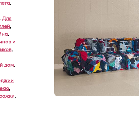
лета
,
,
Для
ллей
,
йна
,
инов и
иков
,
й дом
,
оджии
бекю
,
рожки
,