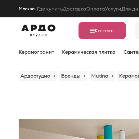
Где купить
Доставка
Оплата
Услуги
Для ди
Москва
Каталог
Керамогранит
Керамическая плитка
Санте
Ардостудио
Бренды
Mutina
Керамог